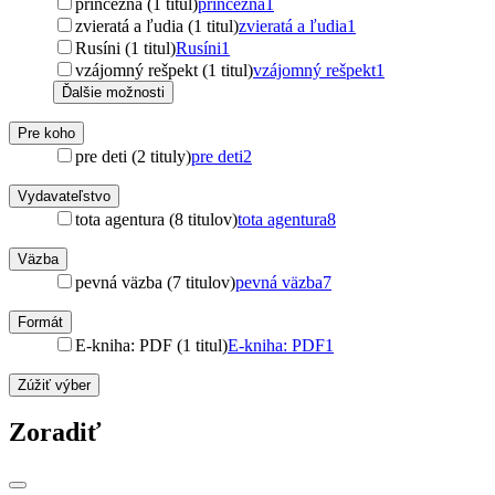
princezna (1 titul)
princezna
1
zvieratá a ľudia (1 titul)
zvieratá a ľudia
1
Rusíni (1 titul)
Rusíni
1
vzájomný rešpekt (1 titul)
vzájomný rešpekt
1
Ďalšie možnosti
Pre koho
pre deti (2 tituly)
pre deti
2
Vydavateľstvo
tota agentura (8 titulov)
tota agentura
8
Väzba
pevná väzba (7 titulov)
pevná väzba
7
Formát
E-kniha: PDF (1 titul)
E-kniha: PDF
1
Zúžiť výber
Zoradiť