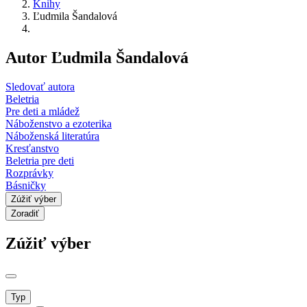
Knihy
Ľudmila Šandalová
Autor Ľudmila Šandalová
Sledovať autora
Beletria
Pre deti a mládež
Náboženstvo a ezoterika
Náboženská literatúra
Kresťanstvo
Beletria pre deti
Rozprávky
Básničky
Zúžiť výber
Zoradiť
Zúžiť výber
Typ