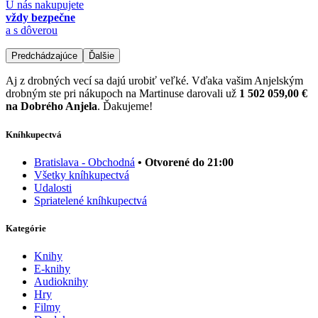
U nás nakupujete
vždy bezpečne
a s dôverou
Predchádzajúce
Ďalšie
Aj z drobných vecí sa dajú urobiť veľké. Vďaka vašim Anjelským
drobným ste pri nákupoch na Martinuse darovali už
1 502 059,00 €
na Dobrého Anjela
. Ďakujeme!
Kníhkupectvá
Bratislava - Obchodná
• Otvorené do 21:00
Všetky kníhkupectvá
Udalosti
Spriatelené kníhkupectvá
Kategórie
Knihy
E-knihy
Audioknihy
Hry
Filmy