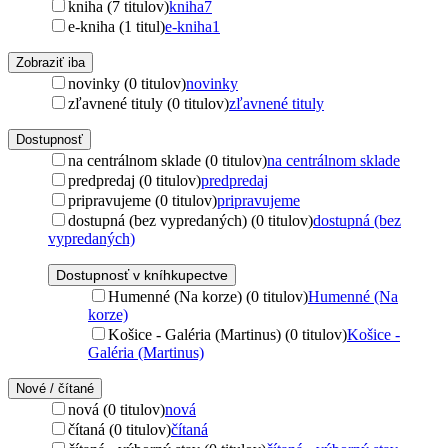
kniha (7 titulov)
kniha
7
e-kniha (1 titul)
e-kniha
1
Zobraziť iba
novinky (0 titulov)
novinky
zľavnené tituly (0 titulov)
zľavnené tituly
Dostupnosť
na centrálnom sklade (0 titulov)
na centrálnom sklade
predpredaj (0 titulov)
predpredaj
pripravujeme (0 titulov)
pripravujeme
dostupná (bez vypredaných) (0 titulov)
dostupná (bez
vypredaných)
Dostupnosť v kníhkupectve
Humenné (Na korze) (0 titulov)
Humenné (Na
korze)
Košice - Galéria (Martinus) (0 titulov)
Košice -
Galéria (Martinus)
Nové / čítané
nová (0 titulov)
nová
čítaná (0 titulov)
čítaná