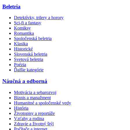
Beletria
Detektívky, trilery a horory
Sci-fi a fantasy
Komiksy
Romantika
Spoločenská beletria
Klasika
Historické
Slovenská beletria
Svetová beletria
Poézia
Ďalšie kategórie
Náučná a odborná
Motivácia a sebarozvoj
Biznis a manažment
Humanitné a spoločenské vedy
História
Životopisy a reportáže
Vzťahy a rodina
Zdravie a životný štýl
Počítače a internet