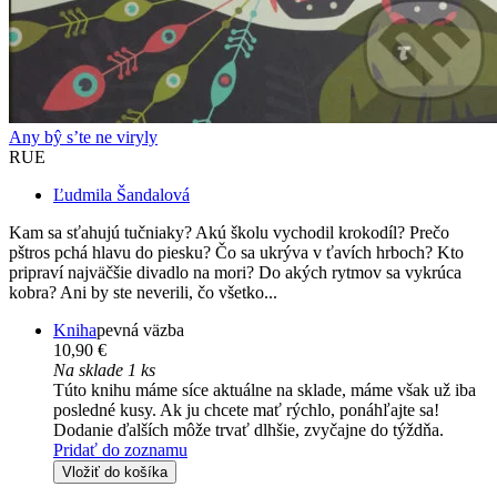
Any bŷ s’te ne viryly
RUE
Ľudmila Šandalová
Kam sa sťahujú tučniaky? Akú školu vychodil krokodíl? Prečo
pštros pchá hlavu do piesku? Čo sa ukrýva v ťavích hrboch? Kto
pripraví najväčšie divadlo na mori? Do akých rytmov sa vykrúca
kobra? Ani by ste neverili, čo všetko...
Kniha
pevná väzba
10,90 €
Na sklade 1 ks
Túto knihu máme síce aktuálne na sklade, máme však už iba
posledné kusy. Ak ju chcete mať rýchlo, ponáhľajte sa!
Dodanie ďalších môže trvať dlhšie, zvyčajne do týždňa.
Pridať do zoznamu
Vložiť do košíka