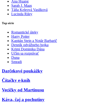
Ana Huang
Sarah J. Maas
Táňa Keleová Vasilková
Lucinda Riley
Top série
Romantické úteky
Harry Potter
Kapitán Stein a Notár Barbarič
Denník odvážneho bojka
Krimi Dominika Dána
Učím sa rozprávať
Duna
Smradi
Darčekové poukážky
Čítačky e-kníh
Vecičky od Martinusu
Káva, čaj a pochutiny