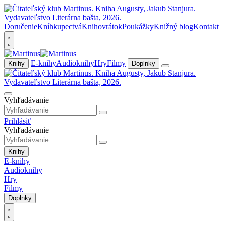
Doručenie
Kníhkupectvá
Knihovrátok
Poukážky
Knižný blog
Kontakt
E-knihy
Audioknihy
Hry
Filmy
Knihy
Doplnky
Vyhľadávanie
Prihlásiť
Vyhľadávanie
Knihy
E-knihy
Audioknihy
Hry
Filmy
Doplnky