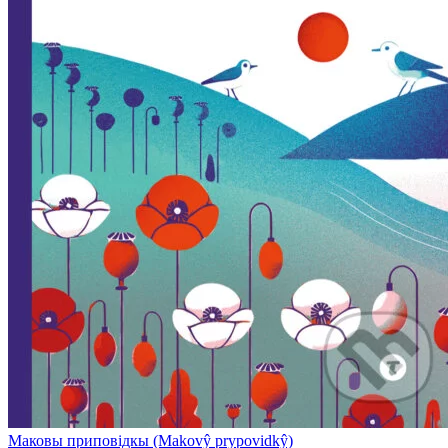
Маковы приповідкы (Makovŷ prypovidkŷ)