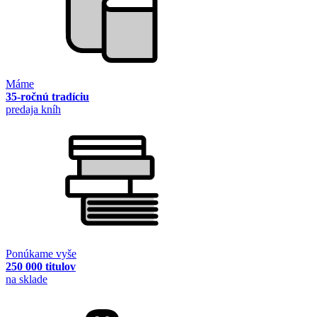
Máme
35-ročnú tradíciu
predaja kníh
Ponúkame vyše
250 000 titulov
na sklade