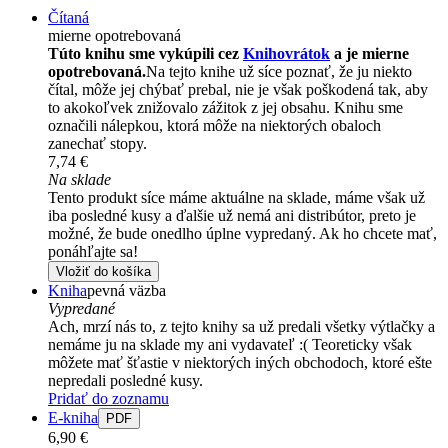
Čítaná
mierne opotrebovaná
Túto knihu sme vykúpili cez
Knihovrátok
a je mierne
opotrebovaná.
Na tejto knihe už síce poznať, že ju niekto
čítal, môže jej chýbať prebal, nie je však poškodená tak, aby
to akokoľvek znižovalo zážitok z jej obsahu. Knihu sme
označili nálepkou, ktorá môže na niektorých obaloch
zanechať stopy.
7,74 €
Na sklade
Tento produkt síce máme aktuálne na sklade, máme však už
iba posledné kusy a ďalšie už nemá ani distribútor, preto je
možné, že bude onedlho úplne vypredaný. Ak ho chcete mať,
ponáhľajte sa!
Vložiť do košíka
Kniha
pevná väzba
Vypredané
Ach, mrzí nás to, z tejto knihy sa už predali všetky výtlačky a
nemáme ju na sklade my ani vydavateľ :( Teoreticky však
môžete mať šťastie v niektorých iných obchodoch, ktoré ešte
nepredali posledné kusy.
Pridať do zoznamu
E-kniha
PDF
6,90 €