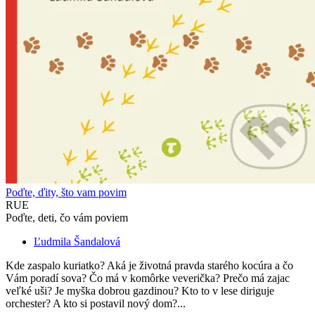
Poďte, ďity, što vam povim
RUE
Poďte, deti, čo vám poviem
Ľudmila Šandalová
Kde zaspalo kuriatko? Aká je životná pravda starého kocúra a čo
Vám poradí sova? Čo má v komôrke veverička? Prečo má zajac
veľké uši? Je myška dobrou gazdinou? Kto to v lese diriguje
orchester? A kto si postavil nový dom?...