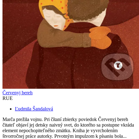
Červenyj bereh
RUE
Ľudmila Šandalová
Marča prežila vojnu. Pri čítaní zbierky poviedok Červenyj bereh
čitateľ objaví jej detsky naivný svet, do ktorého sa postupne vkráda
element nepochopiteľného zmätku. Kniha je vyvrcholením
štvorročnej práce autorky. Prvotným impulzom k písaniu bola...