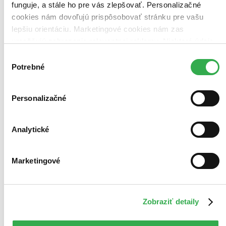
funguje, a stále ho pre vás zlepšovať. Personalizačné
cookies nám dovoľujú prispôsobovať stránku pre vašu
lepšiu orientáciu. Marketingové cookies nám zas
umožňujú zobrazenie relevantnej reklamy. Niektoré údaje
zdieľame aj s tretími stranami. Veľmi by nám pomohlo,
Výber
keby sme mohli používať všetky tieto cookies. Ďakujeme!
Potrebné
súhlasu
Personalizačné
Analytické
Marketingové
Zobraziť detaily