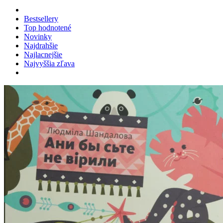
Bestsellery
Top hodnotené
Novinky
Najdrahšie
Najlacnejšie
Najvyššia zľava