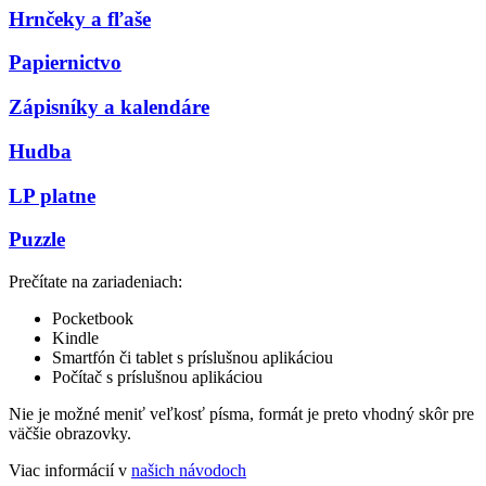
Hrnčeky a fľaše
Papiernictvo
Zápisníky a kalendáre
Hudba
LP platne
Puzzle
Prečítate na zariadeniach:
Pocketbook
Kindle
Smartfón či tablet s príslušnou aplikáciou
Počítač s príslušnou aplikáciou
Nie je možné meniť veľkosť písma, formát je preto vhodný skôr pre
väčšie obrazovky.
Viac informácií v
našich návodoch