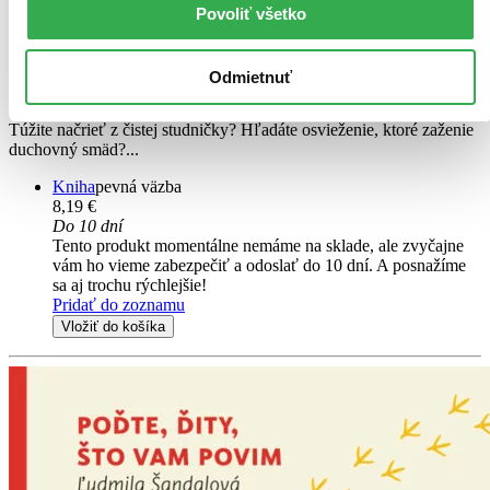
Povoliť všetko
Напю ся водічкы (Napju s’a vodičkŷ)
RUE
Odmietnuť
Ľudmila Šandalová
Túžite načrieť z čistej studničky? Hľadáte osvieženie, ktoré zaženie
duchovný smäd?...
Kniha
pevná väzba
8,19 €
Do 10 dní
Tento produkt momentálne nemáme na sklade, ale zvyčajne
vám ho vieme zabezpečiť a odoslať do 10 dní. A posnažíme
sa aj trochu rýchlejšie!
Pridať do zoznamu
Vložiť do košíka