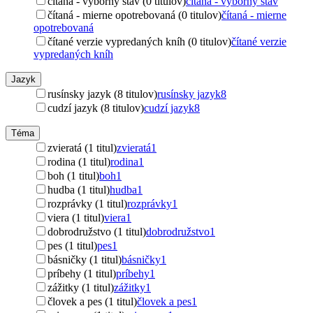
čítaná - výborný stav (0 titulov)
čítaná - výborný stav
čítaná - mierne opotrebovaná (0 titulov)
čítaná - mierne
opotrebovaná
čítané verzie vypredaných kníh (0 titulov)
čítané verzie
vypredaných kníh
Jazyk
rusínsky jazyk (8 titulov)
rusínsky jazyk
8
cudzí jazyk (8 titulov)
cudzí jazyk
8
Téma
zvieratá (1 titul)
zvieratá
1
rodina (1 titul)
rodina
1
boh (1 titul)
boh
1
hudba (1 titul)
hudba
1
rozprávky (1 titul)
rozprávky
1
viera (1 titul)
viera
1
dobrodružstvo (1 titul)
dobrodružstvo
1
pes (1 titul)
pes
1
básničky (1 titul)
básničky
1
príbehy (1 titul)
príbehy
1
zážitky (1 titul)
zážitky
1
človek a pes (1 titul)
človek a pes
1