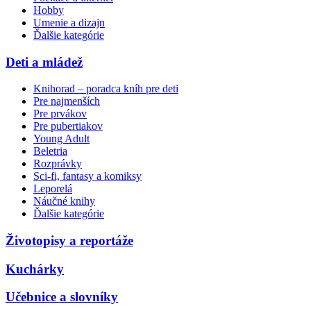
Hobby
Umenie a dizajn
Ďalšie kategórie
Deti a mládež
Knihorad – poradca kníh pre deti
Pre najmenších
Pre prvákov
Pre pubertiakov
Young Adult
Beletria
Rozprávky
Sci-fi, fantasy a komiksy
Leporelá
Náučné knihy
Ďalšie kategórie
Životopisy a reportáže
Kuchárky
Učebnice a slovníky