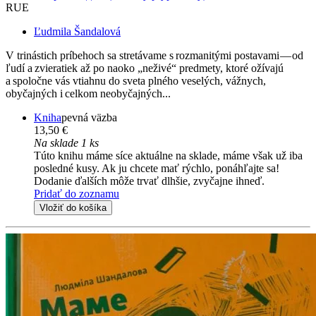
RUE
Ľudmila Šandalová
V trinástich príbehoch sa stretávame s rozmanitými postavami — od
ľudí a zvieratiek až po naoko „neživé“ predmety, ktoré ožívajú
a spoločne vás vtiahnu do sveta plného veselých, vážnych,
obyčajných i celkom neobyčajných...
Kniha
pevná väzba
13,50 €
Na sklade 1 ks
Túto knihu máme síce aktuálne na sklade, máme však už iba
posledné kusy. Ak ju chcete mať rýchlo, ponáhľajte sa!
Dodanie ďalších môže trvať dlhšie, zvyčajne ihneď.
Pridať do zoznamu
Vložiť do košíka