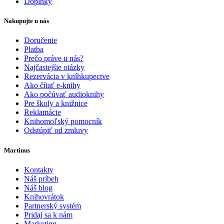
Doplnky
Nakupujte u nás
Doručenie
Platba
Prečo práve u nás?
Najčastejšie otázky
Rezervácia v kníhkupectve
Ako čítať e-knihy
Ako počúvať audioknihy
Pre školy a knižnice
Reklamácie
Knihomoľský pomocník
Odstúpiť od zmluvy
Martinus
Kontakty
Náš príbeh
Náš blog
Knihovrátok
Partnerský systém
Pridaj sa k nám
Marketing