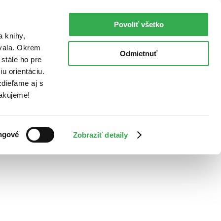
Povoliť všetko
a knihy,
ovala. Okrem
Odmietnuť
stále ho pre
u orientáciu.
dieľame aj s
Ďakujeme!
ngové
Zobraziť detaily