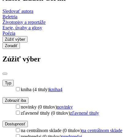
Sledovať autora
Beletria
Životopisy a reportáže
Eseje, úvahy a glosy
Poézia
Zúžiť výber
Zoradiť
Zúžiť výber
Typ
kniha (4 tituly)
kniha
4
Zobraziť iba
novinky (0 titulov)
novinky
zľavnené tituly (0 titulov)
zľavnené tituly
Dostupnosť
na centrálnom sklade (0 titulov)
na centrálnom sklade
predpredaj (0 titulov)
predpredaj