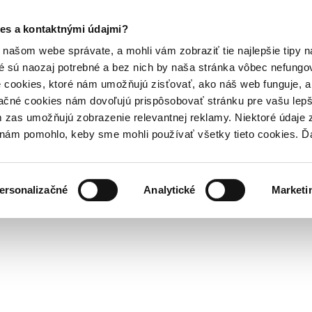
es a kontaktnými údajmi?
našom webe správate, a mohli vám zobraziť tie najlepšie tipy n
é sú naozaj potrebné a bez nich by naša stránka vôbec nefung
 cookies, ktoré nám umožňujú zisťovať, ako náš web funguje, a 
ačné cookies nám dovoľujú prispôsobovať stránku pre vašu lepši
zas umožňujú zobrazenie relevantnej reklamy. Niektoré údaje z
y nám pomohlo, keby sme mohli používať všetky tieto cookies. 
ersonalizačné
Analytické
Marketi