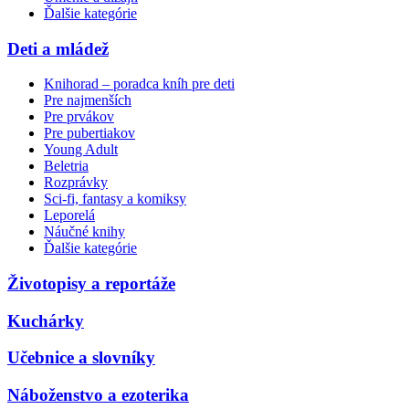
Ďalšie kategórie
Deti a mládež
Knihorad – poradca kníh pre deti
Pre najmenších
Pre prvákov
Pre pubertiakov
Young Adult
Beletria
Rozprávky
Sci-fi, fantasy a komiksy
Leporelá
Náučné knihy
Ďalšie kategórie
Životopisy a reportáže
Kuchárky
Učebnice a slovníky
Náboženstvo a ezoterika