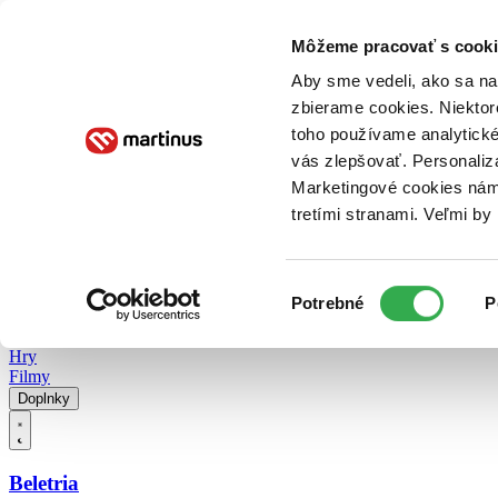
Doručenie
Kníhkupectvá
Knihovrátok
Poukážky
Knižný blog
Kontakt
Môžeme pracovať s cooki
Aby sme vedeli, ako sa na 
zbierame cookies. Niektor
E-knihy
Audioknihy
Hry
Filmy
Knihy
Doplnky
toho používame analytické
vás zlepšovať. Personaliz
Vyhľadávanie
Marketingové cookies nám 
tretími stranami. Veľmi b
Prihlásiť
Vyhľadávanie
Výber
Knihy
Potrebné
P
súhlasu
E-knihy
Audioknihy
Hry
Filmy
Doplnky
Beletria