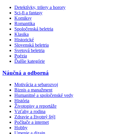
Detektívky, trilery a horory
Sci-fi a fantasy
Komiksy
Romantika
Spoločenská beletria
Klasika
Historické
Slovenská beletria
Svetová beletria
Poézia
Ďalšie kategórie
Náučná a odborná
Motivácia a sebarozvoj
Biznis a manažment
Humanitné a spoločenské vedy
História
Životopisy a reportáže
Vzťahy a rodina
Zdravie a životný štýl
Počítače a internet
Hobby
Umenie a dizajn