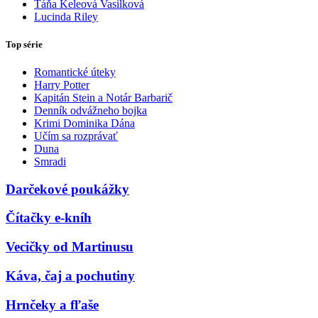
Táňa Keleová Vasilková
Lucinda Riley
Top série
Romantické úteky
Harry Potter
Kapitán Stein a Notár Barbarič
Denník odvážneho bojka
Krimi Dominika Dána
Učím sa rozprávať
Duna
Smradi
Darčekové poukážky
Čítačky e-kníh
Vecičky od Martinusu
Káva, čaj a pochutiny
Hrnčeky a fľaše