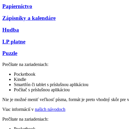
Papiernictvo
Zápisníky a kalendáre
Hudba
LP platne
Puzzle
Prečítate na zariadeniach:
Pocketbook
Kindle
Smartfón či tablet s príslušnou aplikáciou
Počítač s príslušnou aplikáciou
Nie je možné meniť veľkosť písma, formát je preto vhodný skôr pre 
Viac informácií v
našich návodoch
Prečítate na zariadeniach:
Pocketbook