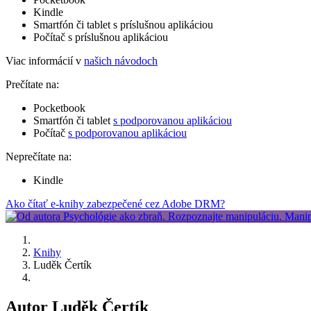
Kindle
Smartfón či tablet s príslušnou aplikáciou
Počítač s príslušnou aplikáciou
Viac informácií v
našich návodoch
Prečítate na:
Pocketbook
Smartfón či tablet
s podporovanou aplikáciou
Počítač
s podporovanou aplikáciou
Neprečítate na:
Kindle
Ako čítať e-knihy zabezpečené cez Adobe DRM?
Knihy
Luděk Čertík
Autor Luděk Čertík