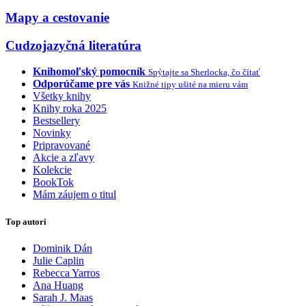
Mapy a cestovanie
Cudzojazyčná literatúra
Knihomoľský pomocník
Spýtajte sa Sherlocka, čo čítať
Odporúčame pre vás
Knižné tipy ušité na mieru vám
Všetky knihy
Knihy roka 2025
Bestsellery
Novinky
Pripravované
Akcie a zľavy
Kolekcie
BookTok
Mám záujem o titul
Top autori
Dominik Dán
Julie Caplin
Rebecca Yarros
Ana Huang
Sarah J. Maas