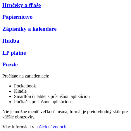
Hrnčeky a fľaše
Papiernictvo
Zápisníky a kalendáre
Hudba
LP platne
Puzzle
Prečítate na zariadeniach:
Pocketbook
Kindle
Smartfón či tablet s príslušnou aplikáciou
Počítač s príslušnou aplikáciou
Nie je možné meniť veľkosť písma, formát je preto vhodný skôr pre
väčšie obrazovky.
Viac informácií v
našich návodoch