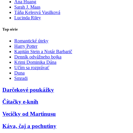
Ana Huang
Sarah J. Maas
Táňa Keleová Vasilková
Lucinda Riley
Top série
Romantické úteky
Harry Potter
Kapitán Stein a Notár Barbarič
Denník odvážneho bojka
Krimi Dominika Dána
Učím sa rozprávať
Duna
Smradi
Darčekové poukážky
Čítačky e-kníh
Vecičky od Martinusu
Káva, čaj a pochutiny