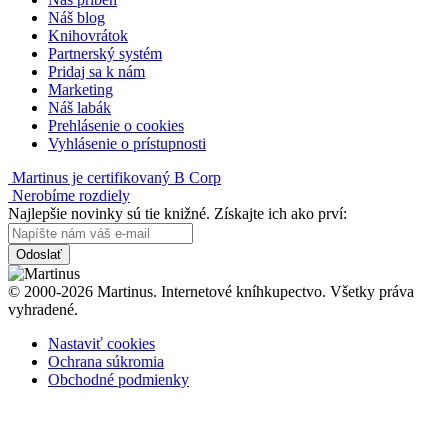
Náš blog
Knihovrátok
Partnerský systém
Pridaj sa k nám
Marketing
Náš labák
Prehlásenie o cookies
Vyhlásenie o prístupnosti
Martinus je certifikovaný B Corp
Nerobíme rozdiely
Najlepšie novinky sú tie knižné. Získajte ich ako prví:
Odoslať
© 2000-2026 Martinus. Internetové kníhkupectvo. Všetky práva
vyhradené.
Nastaviť cookies
Ochrana súkromia
Obchodné podmienky