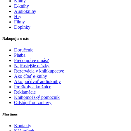
Knihy
E-knihy
Audioknihy
Hry
Filmy
Doplnky
Nakupujte u nás
Doručenie
Platba
Prečo práve u nás?
Najčastejšie otázky
Rezervácia v kníhkupectve
Ako čítať e-knihy
Ako počúvať audioknihy
Pre školy a knižnice
Reklamácie
Knihomoľský pomocník
Odstúpiť od zmluvy
Martinus
Kontakty
Náš príbeh