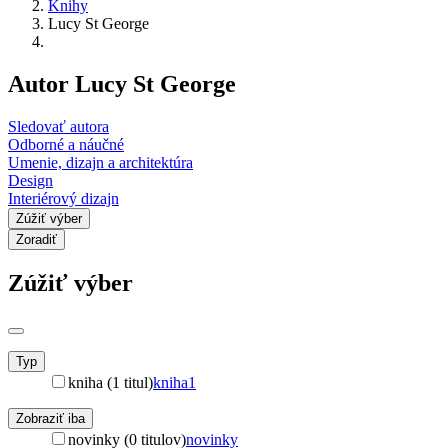
Knihy
Lucy St George
Autor Lucy St George
Sledovať autora
Odborné a náučné
Umenie, dizajn a architektúra
Design
Interiérový dizajn
Zúžiť výber
Zoradiť
Zúžiť výber
Typ
kniha (1 titul)
kniha
1
Zobraziť iba
novinky (0 titulov)
novinky