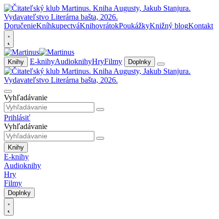
Doručenie
Kníhkupectvá
Knihovrátok
Poukážky
Knižný blog
Kontakt
E-knihy
Audioknihy
Hry
Filmy
Knihy
Doplnky
Vyhľadávanie
Prihlásiť
Vyhľadávanie
Knihy
E-knihy
Audioknihy
Hry
Filmy
Doplnky