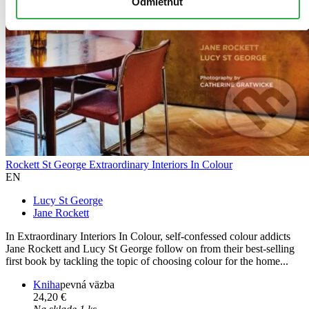
Odmietnuť
Rockett St George Extraordinary Interiors In Colour
EN
Lucy St George
Jane Rockett
In Extraordinary Interiors In Colour, self-confessed colour addicts
Jane Rockett and Lucy St George follow on from their best-selling
first book by tackling the topic of choosing colour for the home...
Kniha
pevná väzba
24,20 €