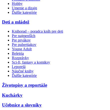
Hobby
Umenie a dizajn
Ďalšie kategórie
Deti a mládež
Knihorad – poradca kníh pre deti
Pre najmenších
Pre prvákov
Pre pubertiakov
Young Adult
Beletria
Rozprávky
Sci-fi, fantasy a komiksy
Leporelá
Náučné knihy
Ďalšie kategórie
Životopisy a reportáže
Kuchárky
Učebnice a slovníky