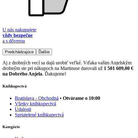
U nás nakupujete
vždy bezpečne
a s dôverou
Predchádzajúce
Ďalšie
Aj z drobných vecí sa dajú urobiť veľké. Vďaka vašim Anjelským
drobným ste pri nákupoch na Martinuse darovali už
1 501 609,00 €
na Dobrého Anjela
. Ďakujeme!
Kníhkupectvá
Bratislava - Obchodná
• Otvárame o 10:00
Všetky kníhkupectvá
Udalosti
Spriatelené kníhkupectvá
Kategórie