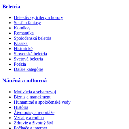
Beletria
Detektívky, trilery a horory
Sci-fi a fantasy
Komiksy
Romantika
Spoločenská beletria
Klasika
Historické
Slovenská beletria
Svetová beletria
Poézia
Ďalšie kategórie
Náučná a odborná
Motivácia a sebarozvoj
Biznis a manažment
Humanitné a spoločenské vedy
História
Životopisy a reportáže
Vzťahy a rodina
Zdravie a životný štýl
Počítače a internet