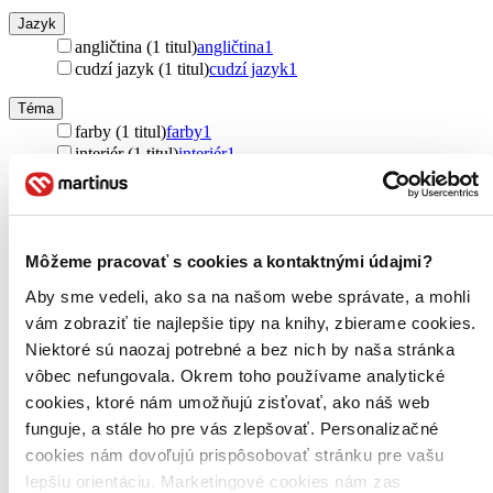
Jazyk
angličtina (1 titul)
angličtina
1
cudzí jazyk (1 titul)
cudzí jazyk
1
Téma
farby (1 titul)
farby
1
interiér (1 titul)
interiér
1
dizajn (1 titul)
dizajn
1
Vydavateľstvo
Ryland, Peters and Small (1 titul)
Ryland, Peters and
Small
1
Môžeme pracovať s cookies a kontaktnými údajmi?
Aby sme vedeli, ako sa na našom webe správate, a mohli
Väzba
pevná väzba (1 titul)
pevná väzba
1
vám zobraziť tie najlepšie tipy na knihy, zbierame cookies.
Niektoré sú naozaj potrebné a bez nich by naša stránka
Zúžiť výber
vôbec nefungovala. Okrem toho používame analytické
cookies, ktoré nám umožňujú zisťovať, ako náš web
Zoradiť
funguje, a stále ho pre vás zlepšovať. Personalizačné
cookies nám dovoľujú prispôsobovať stránku pre vašu
lepšiu orientáciu. Marketingové cookies nám zas