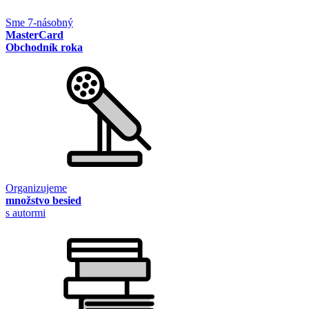
Sme 7-násobný
MasterCard
Obchodník roka
Organizujeme
množstvo besied
s autormi