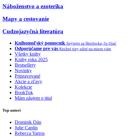
Náboženstvo a ezoterika
Mapy a cestovanie
Cudzojazyčná literatúra
Knihomoľský pomocník
Spýtajte sa Sherlocka, čo čítať
Odporúčame pre vás
Knižné tipy ušité na mieru vám
Všetky knihy
Knihy roka 2025
Bestsellery
Novinky
Pripravované
Akcie a zľavy
Kolekcie
BookTok
Mám záujem o titul
Top autori
Dominik Dán
Julie Caplin
Rebecca Yarros