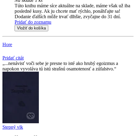
Na sklade 1 ks
Túto knihu máme síce aktuálne na sklade, máme však už iba
posledné kusy. Ak ju chcete mať rýchlo, ponáhľajte sa!
Dodanie ďalších môže trvať dlhšie, zvyčajne do 31 dní.
Pridať do zoznamu
Vložiť do košíka
Hore
Pridať citát
...nenávisť voči sebe je presne to isté ako hrubý egoizmus a
napokon vyvoláva tú istú strašnú osamotenosť a zúfalstvo.
Stepný vlk