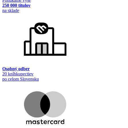
Ponúkame vyše
250 000 titulov
na sklade
Osobný odber
20 kníhkupectiev
po celom Slovensku