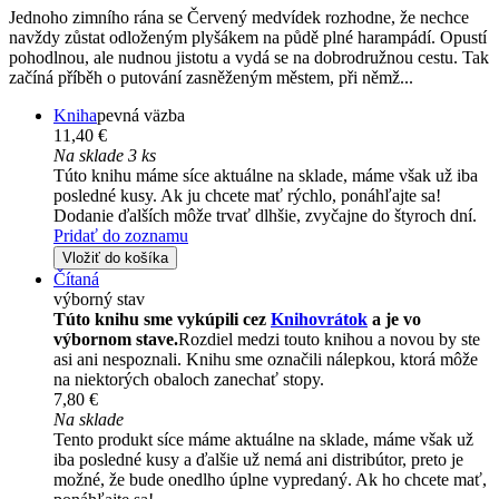
Jednoho zimního rána se Červený medvídek rozhodne, že nechce
navždy zůstat odloženým plyšákem na půdě plné harampádí. Opustí
pohodlnou, ale nudnou jistotu a vydá se na dobrodružnou cestu. Tak
začíná příběh o putování zasněženým městem, při němž...
Kniha
pevná väzba
11,40 €
Na sklade 3 ks
Túto knihu máme síce aktuálne na sklade, máme však už iba
posledné kusy. Ak ju chcete mať rýchlo, ponáhľajte sa!
Dodanie ďalších môže trvať dlhšie, zvyčajne do štyroch dní.
Pridať do zoznamu
Vložiť do košíka
Čítaná
výborný stav
Túto knihu sme vykúpili cez
Knihovrátok
a je vo
výbornom stave.
Rozdiel medzi touto knihou a novou by ste
asi ani nespoznali. Knihu sme označili nálepkou, ktorá môže
na niektorých obaloch zanechať stopy.
7,80 €
Na sklade
Tento produkt síce máme aktuálne na sklade, máme však už
iba posledné kusy a ďalšie už nemá ani distribútor, preto je
možné, že bude onedlho úplne vypredaný. Ak ho chcete mať,