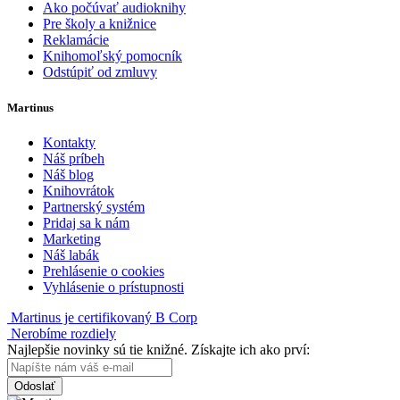
Ako počúvať audioknihy
Pre školy a knižnice
Reklamácie
Knihomoľský pomocník
Odstúpiť od zmluvy
Martinus
Kontakty
Náš príbeh
Náš blog
Knihovrátok
Partnerský systém
Pridaj sa k nám
Marketing
Náš labák
Prehlásenie o cookies
Vyhlásenie o prístupnosti
Martinus je certifikovaný B Corp
Nerobíme rozdiely
Najlepšie novinky sú tie knižné. Získajte ich ako prví:
Odoslať