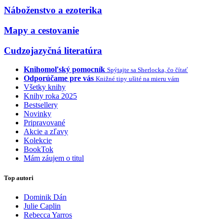
Náboženstvo a ezoterika
Mapy a cestovanie
Cudzojazyčná literatúra
Knihomoľský pomocník
Spýtajte sa Sherlocka, čo čítať
Odporúčame pre vás
Knižné tipy ušité na mieru vám
Všetky knihy
Knihy roka 2025
Bestsellery
Novinky
Pripravované
Akcie a zľavy
Kolekcie
BookTok
Mám záujem o titul
Top autori
Dominik Dán
Julie Caplin
Rebecca Yarros