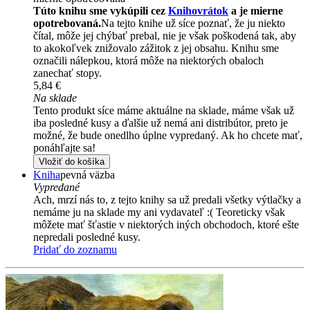
Túto knihu sme vykúpili cez
Knihovrátok
a je mierne
opotrebovaná.
Na tejto knihe už síce poznať, že ju niekto
čítal, môže jej chýbať prebal, nie je však poškodená tak, aby
to akokoľvek znižovalo zážitok z jej obsahu. Knihu sme
označili nálepkou, ktorá môže na niektorých obaloch
zanechať stopy.
5,84 €
Na sklade
Tento produkt síce máme aktuálne na sklade, máme však už
iba posledné kusy a ďalšie už nemá ani distribútor, preto je
možné, že bude onedlho úplne vypredaný. Ak ho chcete mať,
ponáhľajte sa!
Vložiť do košíka
Kniha
pevná väzba
Vypredané
Ach, mrzí nás to, z tejto knihy sa už predali všetky výtlačky a
nemáme ju na sklade my ani vydavateľ :( Teoreticky však
môžete mať šťastie v niektorých iných obchodoch, ktoré ešte
nepredali posledné kusy.
Pridať do zoznamu