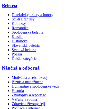
Beletria
Detektívky, trilery a horory
Sci-fi a fantasy
Komiksy
Romantika
Spoločenská beletria
Klasika
Historické
Slovenská beletria
Svetová beletria
Poézia
Ďalšie kategórie
Náučná a odborná
Motivácia a sebarozvoj
Biznis a manažment
Humanitné a spoločenské vedy
História
Životopisy a reportáže
Vzťahy a rodina
Zdravie a životný štýl
Počítače a internet