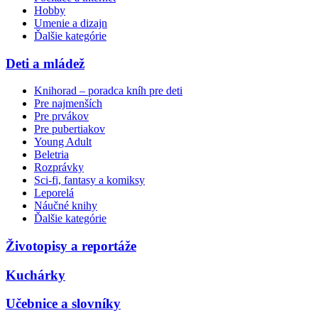
Hobby
Umenie a dizajn
Ďalšie kategórie
Deti a mládež
Knihorad – poradca kníh pre deti
Pre najmenších
Pre prvákov
Pre pubertiakov
Young Adult
Beletria
Rozprávky
Sci-fi, fantasy a komiksy
Leporelá
Náučné knihy
Ďalšie kategórie
Životopisy a reportáže
Kuchárky
Učebnice a slovníky