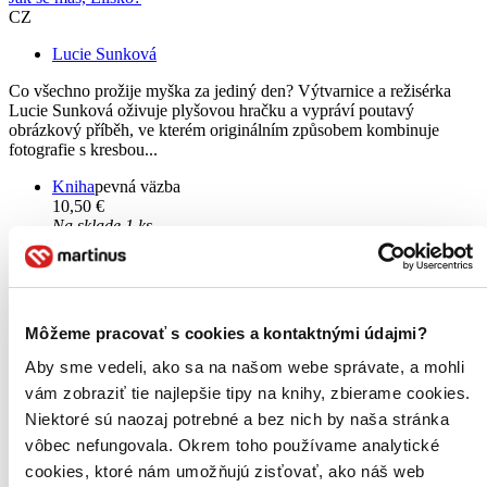
CZ
Lucie Sunková
Co všechno prožije myška za jediný den? Výtvarnice a režisérka
Lucie Sunková oživuje plyšovou hračku a vypráví poutavý
obrázkový příběh, ve kterém originálním způsobem kombinuje
fotografie s kresbou...
Kniha
pevná väzba
10,50 €
Na sklade 1 ks
Túto knihu máme síce aktuálne na sklade, máme však už iba
posledné kusy. Ak ju chcete mať rýchlo, ponáhľajte sa!
Dodanie ďalších môže trvať dlhšie, zvyčajne do štyroch dní.
Pridať do zoznamu
Vložiť do košíka
Môžeme pracovať s cookies a kontaktnými údajmi?
Čítaná
mierne opotrebovaná
Aby sme vedeli, ako sa na našom webe správate, a mohli
Túto knihu sme vykúpili cez
Knihovrátok
a je mierne
vám zobraziť tie najlepšie tipy na knihy, zbierame cookies.
opotrebovaná.
Na tejto knihe už síce poznať, že ju niekto
Niektoré sú naozaj potrebné a bez nich by naša stránka
čítal, môže jej chýbať prebal, nie je však poškodená tak, aby
to akokoľvek znižovalo zážitok z jej obsahu. Knihu sme
vôbec nefungovala. Okrem toho používame analytické
označili nálepkou, ktorá môže na niektorých obaloch
cookies, ktoré nám umožňujú zisťovať, ako náš web
zanechať stopy.