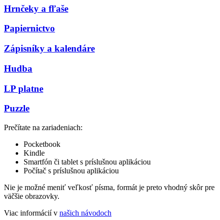
Hrnčeky a fľaše
Papiernictvo
Zápisníky a kalendáre
Hudba
LP platne
Puzzle
Prečítate na zariadeniach:
Pocketbook
Kindle
Smartfón či tablet s príslušnou aplikáciou
Počítač s príslušnou aplikáciou
Nie je možné meniť veľkosť písma, formát je preto vhodný skôr pre
väčšie obrazovky.
Viac informácií v
našich návodoch