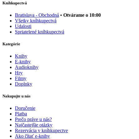
Kníhkupectvá
Bratislava - Obchodná
• Otvárame o 10:00
Všetky kníhkupectvá
Udalosti
Spriatelené kníhkupectvá
Kategórie
Knihy
E-knihy
Audioknihy
Hry
Filmy
Doplnky
Nakupujte u nás
Doručenie
Platba
Prečo práve u nás?
Najčastejšie otázky
Rezervácia v kníhkupectve
Ako čítať e-knihy