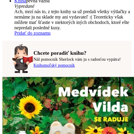
Kniha
pevná väzba
Vypredané
Ach, mrzí nás to, z tejto knihy sa už predali všetky výtlačky a
nemáme ju na sklade my ani vydavateľ :( Teoreticky však
môžete mať šťastie v niektorých iných obchodoch, ktoré ešte
nepredali posledné kusy.
Pridať do zoznamu
Chcete poradiť knihu?
Náš pomocník Sherlock vám ju s radosťou vypátra!
Knihomoľský pomocník