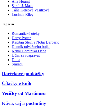
Ana Huang
Sarah J. Maas
Táňa Keleová Vasilková
Lucinda Riley
Top série
Romantické úteky
Harry Potter
Kapitán Stein a Notár Barbarič
Denník odvážneho bojka
Krimi Dominika Dána
Učím sa rozprávať
Duna
Smradi
Darčekové poukážky
Čítačky e-kníh
Vecičky od Martinusu
Káva, čaj a pochutiny