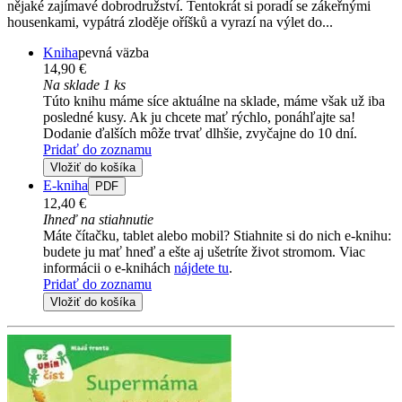
nějaké zajímavé dobrodružství. Tentokrát si poradí se zákeřnými
housenkami, vypátrá zloděje oříšků a vyrazí na výlet do...
Kniha
pevná väzba
14,90 €
Na sklade 1 ks
Túto knihu máme síce aktuálne na sklade, máme však už iba
posledné kusy. Ak ju chcete mať rýchlo, ponáhľajte sa!
Dodanie ďalších môže trvať dlhšie, zvyčajne do 10 dní.
Pridať do zoznamu
Vložiť do košíka
E-kniha
PDF
12,40 €
Ihneď na stiahnutie
Máte čítačku, tablet alebo mobil? Stiahnite si do nich e-knihu:
budete ju mať hneď a ešte aj ušetríte život stromom. Viac
informácii o e-knihách
nájdete tu
.
Pridať do zoznamu
Vložiť do košíka