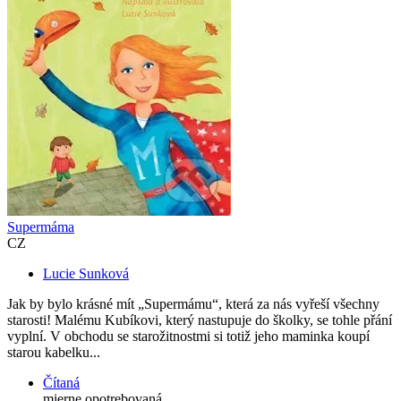
Supermáma
CZ
Lucie Sunková
Jak by bylo krásné mít „Supermámu“, která za nás vyřeší všechny
starosti! Malému Kubíkovi, který nastupuje do školky, se tohle přání
vyplní. V obchodu se starožitnostmi si totiž jeho maminka koupí
starou kabelku...
Čítaná
mierne opotrebovaná