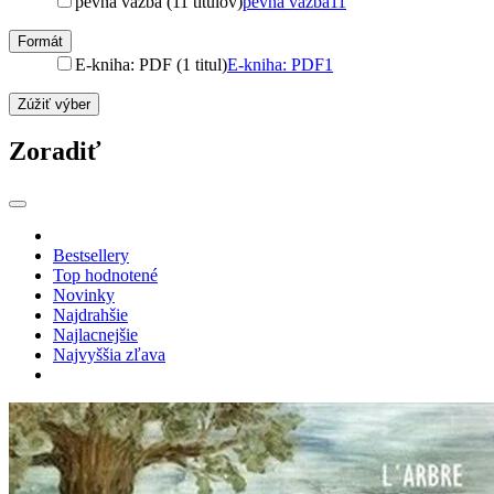
pevná väzba (11 titulov)
pevná väzba
11
Formát
E-kniha: PDF (1 titul)
E-kniha: PDF
1
Zúžiť výber
Zoradiť
Bestsellery
Top hodnotené
Novinky
Najdrahšie
Najlacnejšie
Najvyššia zľava