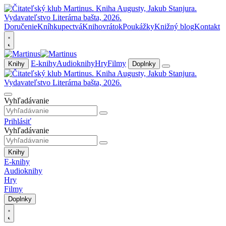
Doručenie
Kníhkupectvá
Knihovrátok
Poukážky
Knižný blog
Kontakt
E-knihy
Audioknihy
Hry
Filmy
Knihy
Doplnky
Vyhľadávanie
Prihlásiť
Vyhľadávanie
Knihy
E-knihy
Audioknihy
Hry
Filmy
Doplnky