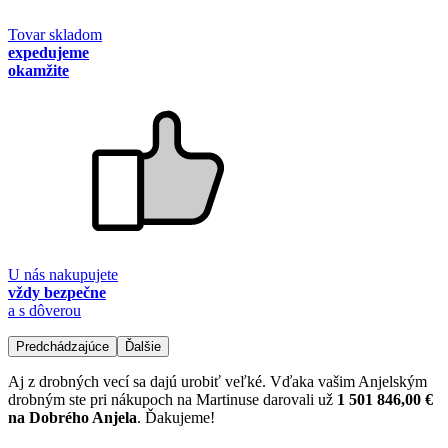
Tovar skladom
expedujeme
okamžite
U nás nakupujete
vždy bezpečne
a s dôverou
Predchádzajúce
Ďalšie
Aj z drobných vecí sa dajú urobiť veľké. Vďaka vašim Anjelským
drobným ste pri nákupoch na Martinuse darovali už
1 501 846,00 €
na Dobrého Anjela
. Ďakujeme!