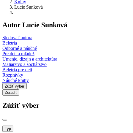
Knihy
Lucie Sunková
Autor Lucie Sunková
Sledovať autora
Beletria
Odborné a náučné
Pre deti a mládež
Umenie, dizajn a architektúra
Maliarstvo a sochárstvo
Beletria pre deti
Rozprávky
Náučné knihy
Zúžiť výber
Zoradiť
Zúžiť výber
Typ