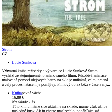
Strom
CZ
Lucie Sunková
Výtvarná kniha režisérky a výtvarnice Lucie Sunkové Strom
vychází ze stejnojmenného animovaného filmu. Působivá animace
malovaná pomocí olejových barev na skle je unikátní, velmi pracná
a celý proces natáčení je pomíjivý. Filmový obraz běží v čase a my...
Kniha
pevná väzba
16,89 €
Na sklade 1 ks
Túto knihu máme síce aktuálne na sklade, máme však už iba
posledné kusy. Ak ju chcete mať rýchlo, ponáhľajte sa!