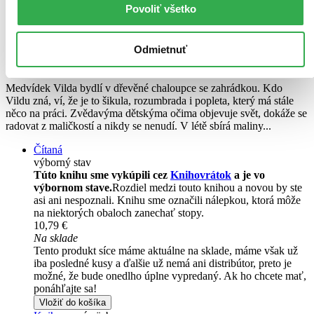
Povoliť všetko
Medvídek Vilda se nenudí
CZ
Odmietnuť
Lucie Sunková
Medvídek Vilda bydlí v dřevěné chaloupce se zahrádkou. Kdo
Vildu zná, ví, že je to šikula, rozumbrada i popleta, který má stále
něco na práci. Zvědavýma dětskýma očima objevuje svět, dokáže se
radovat z maličkostí a nikdy se nenudí. V létě sbírá maliny...
Čítaná
výborný stav
Túto knihu sme vykúpili cez
Knihovrátok
a je vo
výbornom stave.
Rozdiel medzi touto knihou a novou by ste
asi ani nespoznali. Knihu sme označili nálepkou, ktorá môže
na niektorých obaloch zanechať stopy.
10,79 €
Na sklade
Tento produkt síce máme aktuálne na sklade, máme však už
iba posledné kusy a ďalšie už nemá ani distribútor, preto je
možné, že bude onedlho úplne vypredaný. Ak ho chcete mať,
ponáhľajte sa!
Vložiť do košíka