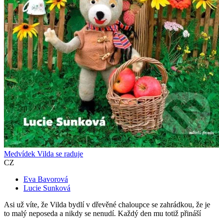
Medvídek Vilda se raduje
CZ
Eva Bavorová
Lucie Sunková
Asi už víte, že Vilda bydlí v dřevěné chaloupce se zahrádkou, že je
to malý neposeda a nikdy se nenudí. Každý den mu totiž přináší