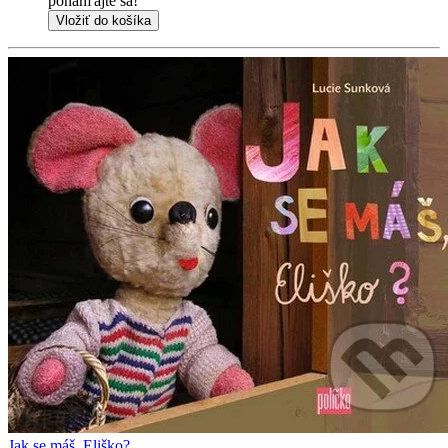
ponáhľajte sa!
Vložiť do košíka
Jak se máš, Eliško?