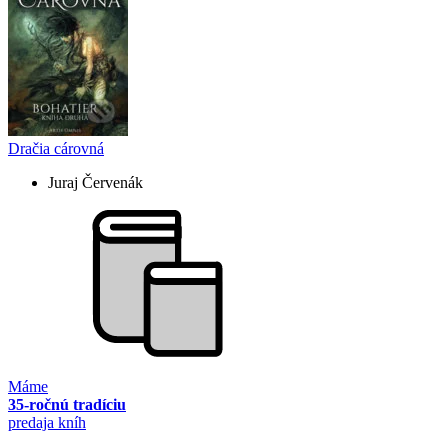
Dračia cárovná
Juraj Červenák
Máme
35-ročnú tradíciu
predaja kníh