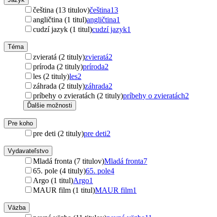
čeština (13 titulov)
čeština
13
angličtina (1 titul)
angličtina
1
cudzí jazyk (1 titul)
cudzí jazyk
1
Téma
zvieratá (2 tituly)
zvieratá
2
príroda (2 tituly)
príroda
2
les (2 tituly)
les
2
záhrada (2 tituly)
záhrada
2
príbehy o zvieratách (2 tituly)
príbehy o zvieratách
2
Ďalšie možnosti
Pre koho
pre deti (2 tituly)
pre deti
2
Vydavateľstvo
Mladá fronta (7 titulov)
Mladá fronta
7
65. pole (4 tituly)
65. pole
4
Argo (1 titul)
Argo
1
MAUR film (1 titul)
MAUR film
1
Väzba