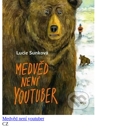
Medvěd není youtuber
CZ