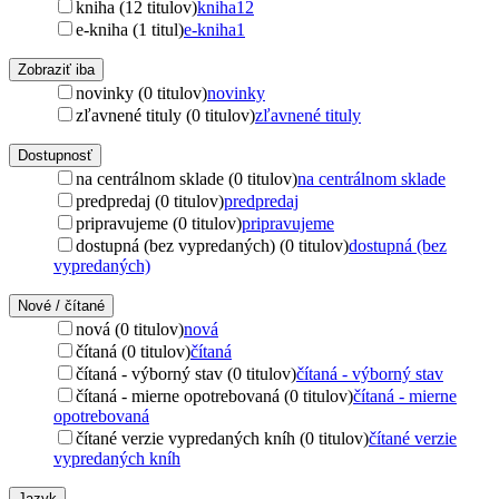
kniha (12 titulov)
kniha
12
e-kniha (1 titul)
e-kniha
1
Zobraziť iba
novinky (0 titulov)
novinky
zľavnené tituly (0 titulov)
zľavnené tituly
Dostupnosť
na centrálnom sklade (0 titulov)
na centrálnom sklade
predpredaj (0 titulov)
predpredaj
pripravujeme (0 titulov)
pripravujeme
dostupná (bez vypredaných) (0 titulov)
dostupná (bez
vypredaných)
Nové / čítané
nová (0 titulov)
nová
čítaná (0 titulov)
čítaná
čítaná - výborný stav (0 titulov)
čítaná - výborný stav
čítaná - mierne opotrebovaná (0 titulov)
čítaná - mierne
opotrebovaná
čítané verzie vypredaných kníh (0 titulov)
čítané verzie
vypredaných kníh
Jazyk