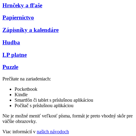
Hrnčeky a fľaše
Papiernictvo
Zápisníky a kalendáre
Hudba
LP platne
Puzzle
Prečítate na zariadeniach:
Pocketbook
Kindle
Smartfón či tablet s príslušnou aplikáciou
Počítač s príslušnou aplikáciou
Nie je možné meniť veľkosť písma, formát je preto vhodný skôr pre
väčšie obrazovky.
Viac informácií v
našich návodoch