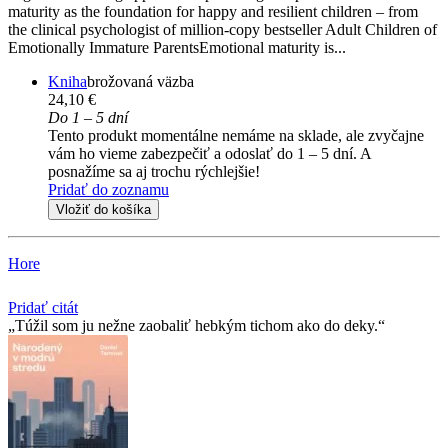
maturity as the foundation for happy and resilient children – from
the clinical psychologist of million-copy bestseller Adult Children of
Emotionally Immature ParentsEmotional maturity is...
Kniha
brožovaná väzba
24,10 €
Do 1 – 5 dní
Tento produkt momentálne nemáme na sklade, ale zvyčajne
vám ho vieme zabezpečiť a odoslať do 1 – 5 dní. A
posnažíme sa aj trochu rýchlejšie!
Pridať do zoznamu
Vložiť do košíka
Hore
Pridať citát
Túžil som ju nežne zaobaliť hebkým tichom ako do deky.