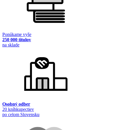
Ponúkame vyše
250 000 titulov
na sklade
Osobný odber
20 kníhkupectiev
po celom Slovensku