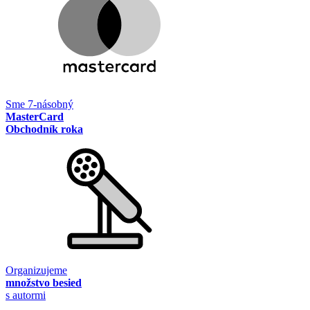
Sme 7-násobný
MasterCard
Obchodník roka
Organizujeme
množstvo besied
s autormi