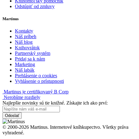
Knihomoľský pomocník
Odstúpiť od zmluvy
Martinus
Kontakty
Náš príbeh
Náš blog
Knihovrátok
Partnerský systém
Pridaj sa k nám
Marketing
Náš labák
Prehlásenie o cookies
Vyhlásenie o prístupnosti
Martinus je certifikovaný B Corp
Nerobíme rozdiely
Najlepšie novinky sú tie knižné. Získajte ich ako prví:
Odoslať
© 2000-2026 Martinus. Internetové kníhkupectvo. Všetky práva
vyhradené.