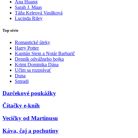
Ana Huang
Sarah J. Maas
Táňa Keleová Vasilková
Lucinda Riley
Top série
Romantické úteky
Harry Potter
Kapitán Stein a Notár Barbarič
Denník odvážneho bojka
Krimi Dominika Dána
Učím sa rozprávať
Duna
Smradi
Darčekové poukážky
Čítačky e-kníh
Vecičky od Martinusu
Káva, čaj a pochutiny