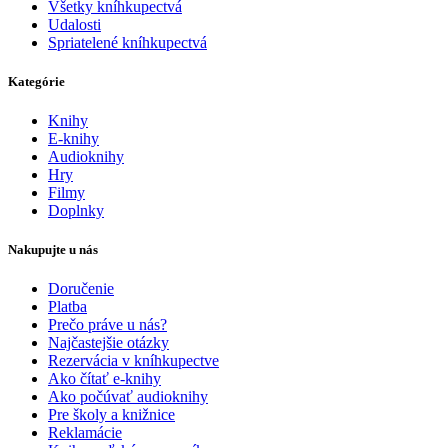
Všetky kníhkupectvá
Udalosti
Spriatelené kníhkupectvá
Kategórie
Knihy
E-knihy
Audioknihy
Hry
Filmy
Doplnky
Nakupujte u nás
Doručenie
Platba
Prečo práve u nás?
Najčastejšie otázky
Rezervácia v kníhkupectve
Ako čítať e-knihy
Ako počúvať audioknihy
Pre školy a knižnice
Reklamácie