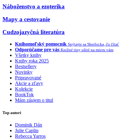
Náboženstvo a ezoterika
Mapy a cestovanie
Cudzojazyčná literatúra
Knihomoľský pomocník
Spýtajte sa Sherlocka, čo čítať
Odporúčame pre vás
Knižné tipy ušité na mieru vám
Všetky knihy
Knihy roka 2025
Bestsellery
Novinky
Pripravované
Akcie a zľavy
Kolekcie
BookTok
Mám záujem o titul
Top autori
Dominik Dán
Julie Caplin
Rebecca Yarros