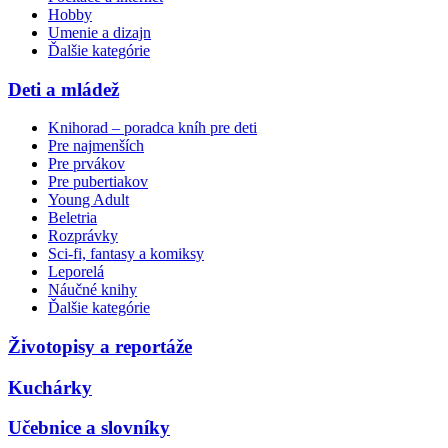
Hobby
Umenie a dizajn
Ďalšie kategórie
Deti a mládež
Knihorad – poradca kníh pre deti
Pre najmenších
Pre prvákov
Pre pubertiakov
Young Adult
Beletria
Rozprávky
Sci-fi, fantasy a komiksy
Leporelá
Náučné knihy
Ďalšie kategórie
Životopisy a reportáže
Kuchárky
Učebnice a slovníky