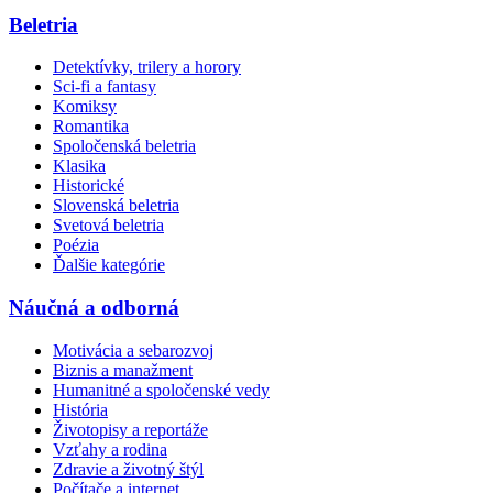
Beletria
Detektívky, trilery a horory
Sci-fi a fantasy
Komiksy
Romantika
Spoločenská beletria
Klasika
Historické
Slovenská beletria
Svetová beletria
Poézia
Ďalšie kategórie
Náučná a odborná
Motivácia a sebarozvoj
Biznis a manažment
Humanitné a spoločenské vedy
História
Životopisy a reportáže
Vzťahy a rodina
Zdravie a životný štýl
Počítače a internet