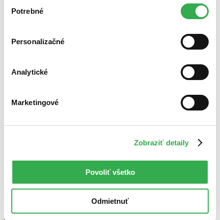
Výber
Novinky
nám pomohlo, keby sme mohli používať všetky tieto
Potrebné
súhlasu
Najdrahšie
cookies. Ďakujeme!
Najlacnejšie
Najvyššia zľava
Personalizačné
Analytické
Marketingové
Zobraziť detaily
Povoliť všetko
Odmietnuť