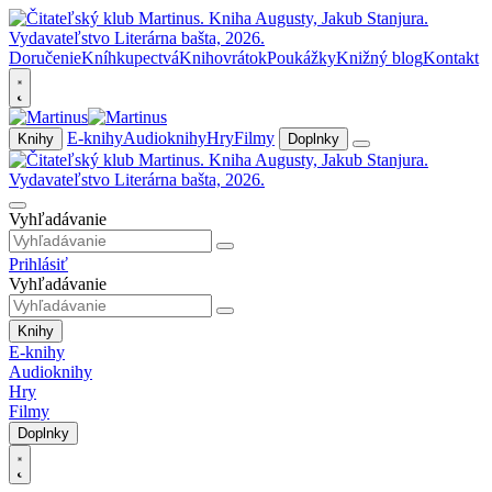
Doručenie
Kníhkupectvá
Knihovrátok
Poukážky
Knižný blog
Kontakt
E-knihy
Audioknihy
Hry
Filmy
Knihy
Doplnky
Vyhľadávanie
Prihlásiť
Vyhľadávanie
Knihy
E-knihy
Audioknihy
Hry
Filmy
Doplnky