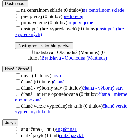
Dostupnosť
na centrálnom sklade (0 titulov)
na centrálnom sklade
predpredaj (0 titulov)
predpredaj
pripravujeme (0 titulov)
pripravujeme
dostupná (bez vypredaných) (0 titulov)
dostupná (bez
vypredaných)
Dostupnosť v kníhkupectve
Bratislava - Obchodná (Martinus) (0
titulov)
Bratislava - Obchodná (Martinus)
Nové / čítané
nová (0 titulov)
nová
čítaná (0 titulov)
čítaná
čítaná - výborný stav (0 titulov)
čítaná - výborný stav
čítaná - mierne opotrebovaná (0 titulov)
čítaná - mierne
opotrebovaná
čítané verzie vypredaných kníh (0 titulov)
čítané verzie
vypredaných kníh
Jazyk
angličtina (1 titul)
angličtina
1
cudzí jazyk (1 titul)
cudzí jazyk
1