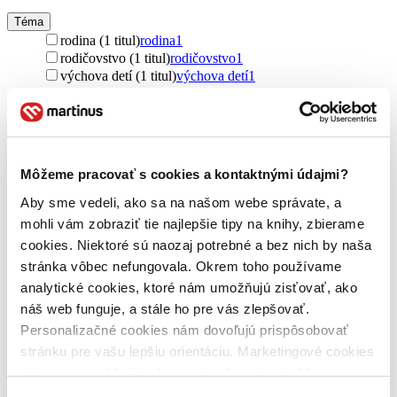
Téma
rodina (1 titul)
rodina
1
rodičovstvo (1 titul)
rodičovstvo
1
výchova detí (1 titul)
výchova detí
1
Pre koho
pre rodičov (1 titul)
pre rodičov
1
Vydavateľstvo
Môžeme pracovať s cookies a kontaktnými údajmi?
Ebury Publishing (1 titul)
Ebury Publishing
1
Aby sme vedeli, ako sa na našom webe správate, a
Väzba
mohli vám zobraziť tie najlepšie tipy na knihy, zbierame
brožovaná väzba (1 titul)
brožovaná väzba
1
cookies. Niektoré sú naozaj potrebné a bez nich by naša
Zúžiť výber
stránka vôbec nefungovala. Okrem toho používame
analytické cookies, ktoré nám umožňujú zisťovať, ako
Zoradiť
náš web funguje, a stále ho pre vás zlepšovať.
Personalizačné cookies nám dovoľujú prispôsobovať
stránku pre vašu lepšiu orientáciu. Marketingové cookies
nám zas umožňujú zobrazenie relevantnej reklamy.
Bestsellery
Niektoré údaje zdieľame aj s tretími stranami. Veľmi by
Top hodnotené