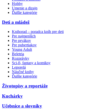
Hobby
Umenie a dizajn
Ďalšie kategórie
Deti a mládež
Knihorad – poradca kníh pre deti
Pre najmenších
Pre prvákov
Pre pubertiakov
Young Adult
Beletria
Rozprávky
Sci-fi, fantasy a komiksy
Leporelá
Náučné knihy
Ďalšie kategórie
Životopisy a reportáže
Kuchárky
Učebnice a slovníky