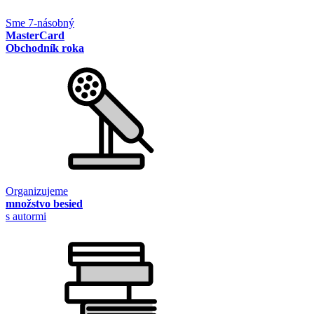
Sme 7-násobný
MasterCard
Obchodník roka
Organizujeme
množstvo besied
s autormi