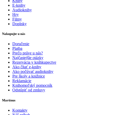
Knihy
E-knihy
Audioknihy
Hry
Filmy
Doplnky
Nakupujte u nás
Doručenie
Platba
Prečo práve u nás?
Najčastejšie otázky
Rezervácia v kníhkupectve
Ako čítať e-knihy
Ako počúvať audioknihy
Pre školy a knižnice
Reklamácie
Knihomoľský pomocník
Odstúpiť od zmluvy
Martinus
Kontakty
Náš príbeh