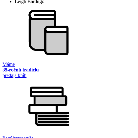
Leigh Bardugo
Máme
35-ročnú tradíciu
predaja kníh