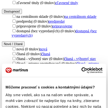
zľavnené tituly (0 titulov)
zľavnené tituly
Dostupnosť
na centrálnom sklade (0 titulov)
na centrálnom sklade
predpredaj (0 titulov)
predpredaj
pripravujeme (0 titulov)
pripravujeme
dostupná (bez vypredaných) (0 titulov)
dostupná (bez
vypredaných)
Nové / čítané
nová (0 titulov)
nová
čítaná (0 titulov)
čítaná
čítaná - výborný stav (0 titulov)
čítaná - výborný stav
čítaná - mierne opotrebovaná (0 titulov)
čítaná - mierne
opotrebovaná
čítané verzie vypredaných kníh (0 titulov)
čítané verzie
vypredaných kníh
Jazyk
Môžeme pracovať s cookies a kontaktnými údajmi?
angličtina (3 tituly)
angličtina
3
Aby sme vedeli, ako sa na našom webe správate, a
cudzí jazyk (3 tituly)
cudzí jazyk
3
mohli vám zobraziť tie najlepšie tipy na knihy, zbierame
Téma
cookies. Niektoré sú naozaj potrebné a bez nich by naša