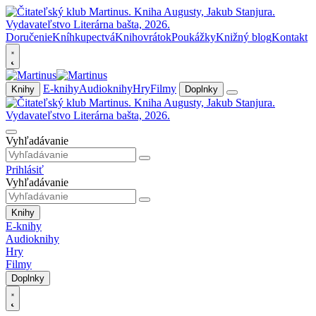
Doručenie
Kníhkupectvá
Knihovrátok
Poukážky
Knižný blog
Kontakt
E-knihy
Audioknihy
Hry
Filmy
Knihy
Doplnky
Vyhľadávanie
Prihlásiť
Vyhľadávanie
Knihy
E-knihy
Audioknihy
Hry
Filmy
Doplnky