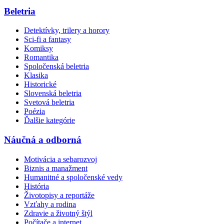
Beletria
Detektívky, trilery a horory
Sci-fi a fantasy
Komiksy
Romantika
Spoločenská beletria
Klasika
Historické
Slovenská beletria
Svetová beletria
Poézia
Ďalšie kategórie
Náučná a odborná
Motivácia a sebarozvoj
Biznis a manažment
Humanitné a spoločenské vedy
História
Životopisy a reportáže
Vzťahy a rodina
Zdravie a životný štýl
Počítače a internet