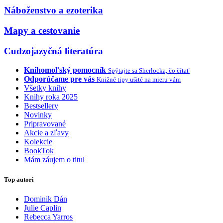
Náboženstvo a ezoterika
Mapy a cestovanie
Cudzojazyčná literatúra
Knihomoľský pomocník
Spýtajte sa Sherlocka, čo čítať
Odporúčame pre vás
Knižné tipy ušité na mieru vám
Všetky knihy
Knihy roka 2025
Bestsellery
Novinky
Pripravované
Akcie a zľavy
Kolekcie
BookTok
Mám záujem o titul
Top autori
Dominik Dán
Julie Caplin
Rebecca Yarros