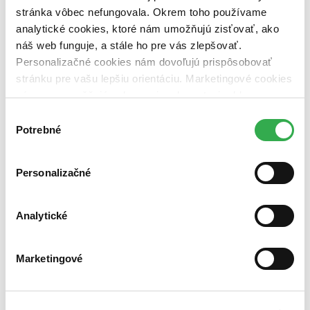
rieky (3 tituly)
rieky
3
stránka vôbec nefungovala. Okrem toho používame
analytické cookies, ktoré nám umožňujú zisťovať, ako
Vydavateľstvo
Corsair (3 tituly)
Corsair
3
náš web funguje, a stále ho pre vás zlepšovať.
Personalizačné cookies nám dovoľujú prispôsobovať
Väzba
stránku pre vašu lepšiu orientáciu. Marketingové cookies
brožovaná väzba (2 tituly)
brožovaná väzba
2
nám zas umožňujú zobrazenie relevantnej reklamy.
pevná väzba (1 titul)
pevná väzba
1
Niektoré údaje zdieľame aj s tretími stranami. Veľmi by
Výber
Zúžiť výber
nám pomohlo, keby sme mohli používať všetky tieto
Potrebné
súhlasu
cookies. Ďakujeme!
Zoradiť
Personalizačné
Analytické
Bestsellery
Top hodnotené
Novinky
Najdrahšie
Marketingové
Najlacnejšie
Najvyššia zľava