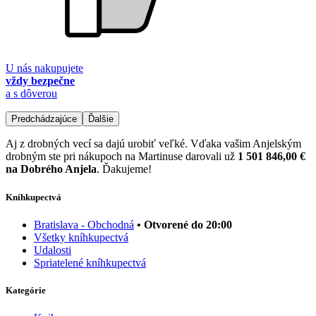
U nás nakupujete
vždy bezpečne
a s dôverou
Predchádzajúce
Ďalšie
Aj z drobných vecí sa dajú urobiť veľké. Vďaka vašim Anjelským
drobným ste pri nákupoch na Martinuse darovali už
1 501 846,00 €
na Dobrého Anjela
. Ďakujeme!
Kníhkupectvá
Bratislava - Obchodná
• Otvorené do 20:00
Všetky kníhkupectvá
Udalosti
Spriatelené kníhkupectvá
Kategórie