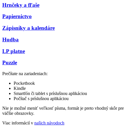
Hrnčeky a fľaše
Papiernictvo
Zápisníky a kalendáre
Hudba
LP platne
Puzzle
Prečítate na zariadeniach:
Pocketbook
Kindle
Smartfón či tablet s príslušnou aplikáciou
Počítač s príslušnou aplikáciou
Nie je možné meniť veľkosť písma, formát je preto vhodný skôr pre
väčšie obrazovky.
Viac informácií v
našich návodoch