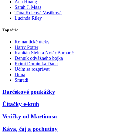
Ana Huang
Sarah J. Maas
Táňa Keleová Vasilková
Lucinda Riley
Top série
Romantické úteky
Harry Potter
Kapitán Stein a Notár Barbarič
Denník odvážneho bojka
Krimi Dominika Dána
Učím sa rozprávať
Duna
Smradi
Darčekové poukážky
Čítačky e-kníh
Vecičky od Martinusu
Káva, čaj a pochutiny