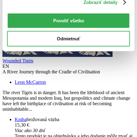
Zobraziť detaily
Povoliť všetko
Odmietnuť
Wounded Tigris
EN
A River Journey through the Cradle of Civilisation
Leon McCarron
The river Tigris is in danger. It has been the lifeblood of ancient
Mesopotamia and modern Iraq, but geopolitics and climate change
have left the birthplace of civilisation at risk of becoming
uninhabitable...
Kniha
brožovaná väzba
15,30 €
Viac ako 30 dní
Tento produkt je na objednávku a jeho dodanie môže trvať aj