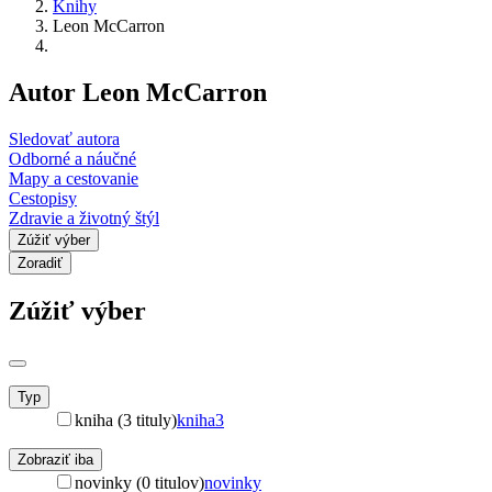
Knihy
Leon McCarron
Autor Leon McCarron
Sledovať autora
Odborné a náučné
Mapy a cestovanie
Cestopisy
Zdravie a životný štýl
Zúžiť výber
Zoradiť
Zúžiť výber
Typ
kniha (3 tituly)
kniha
3
Zobraziť iba
novinky (0 titulov)
novinky