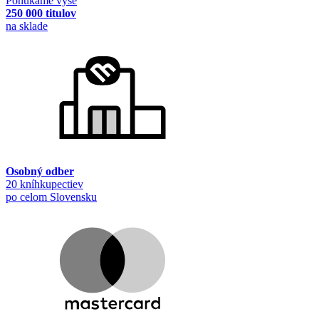
Ponúkame vyše
250 000 titulov
na sklade
Osobný odber
20 kníhkupectiev
po celom Slovensku