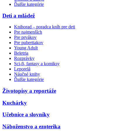
Ďalšie kategórie
Deti a mládež
Knihorad – poradca kníh pre deti
Pre najmenších
Pre prvákov
Pre pubertiakov
Young Adult
Beletria
Rozprávky
Sci-fi, fantasy a komiksy
Leporelá
Náučné knihy
Ďalšie kategórie
Životopisy a reportáže
Kuchárky
Učebnice a slovníky
Náboženstvo a ezoterika