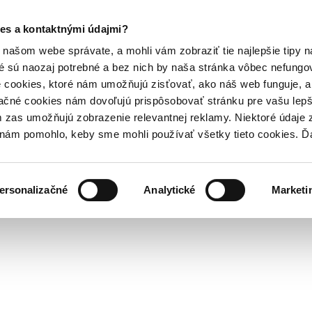
es a kontaktnými údajmi?
našom webe správate, a mohli vám zobraziť tie najlepšie tipy n
é sú naozaj potrebné a bez nich by naša stránka vôbec nefung
 cookies, ktoré nám umožňujú zisťovať, ako náš web funguje, a 
ačné cookies nám dovoľujú prispôsobovať stránku pre vašu lepši
zas umožňujú zobrazenie relevantnej reklamy. Niektoré údaje z
y nám pomohlo, keby sme mohli používať všetky tieto cookies. 
ersonalizačné
Analytické
Marketi