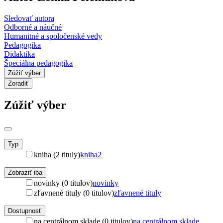
Sledovať autora
Odborné a náučné
Humanitné a spoločenské vedy
Pedagogika
Didaktika
Špeciálna pedagogika
Zúžiť výber
Zoradiť
Zúžiť výber
Typ
kniha (2 tituly)
kniha
2
Zobraziť iba
novinky (0 titulov)
novinky
zľavnené tituly (0 titulov)
zľavnené tituly
Dostupnosť
na centrálnom sklade (0 titulov)
na centrálnom sklade