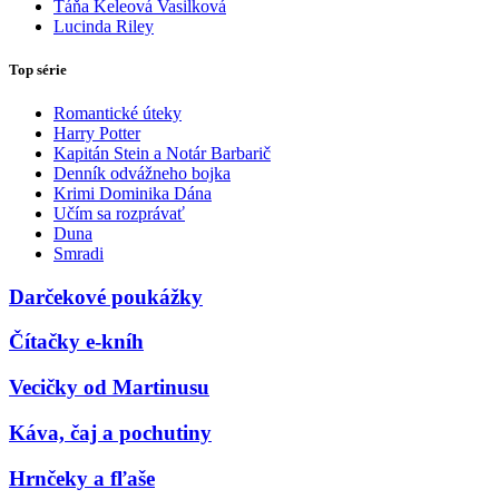
Táňa Keleová Vasilková
Lucinda Riley
Top série
Romantické úteky
Harry Potter
Kapitán Stein a Notár Barbarič
Denník odvážneho bojka
Krimi Dominika Dána
Učím sa rozprávať
Duna
Smradi
Darčekové poukážky
Čítačky e-kníh
Vecičky od Martinusu
Káva, čaj a pochutiny
Hrnčeky a fľaše