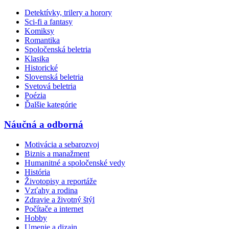
Detektívky, trilery a horory
Sci-fi a fantasy
Komiksy
Romantika
Spoločenská beletria
Klasika
Historické
Slovenská beletria
Svetová beletria
Poézia
Ďalšie kategórie
Náučná a odborná
Motivácia a sebarozvoj
Biznis a manažment
Humanitné a spoločenské vedy
História
Životopisy a reportáže
Vzťahy a rodina
Zdravie a životný štýl
Počítače a internet
Hobby
Umenie a dizajn