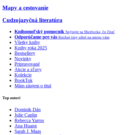
Mapy a cestovanie
Cudzojazyčná literatúra
Knihomoľský pomocník
Spýtajte sa Sherlocka, čo čítať
Odporúčame pre vás
Knižné tipy ušité na mieru vám
Všetky knihy
Knihy roka 2025
Bestsellery
Novinky
Pripravované
Akcie a zľavy
Kolekcie
BookTok
Mám záujem o titul
Top autori
Dominik Dán
Julie Caplin
Rebecca Yarros
Ana Huang
Sarah J. Maas