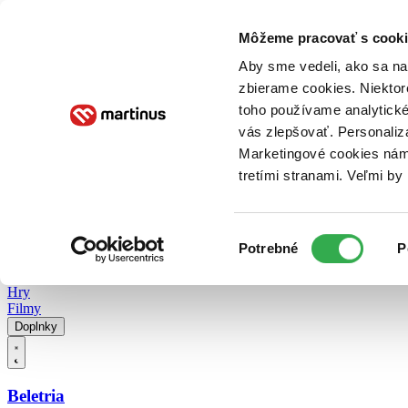
Doručenie
Kníhkupectvá
Knihovrátok
Poukážky
Knižný blog
Kontakt
Môžeme pracovať s cooki
Aby sme vedeli, ako sa na 
zbierame cookies. Niektor
E-knihy
Audioknihy
Hry
Filmy
Knihy
Doplnky
toho používame analytické
vás zlepšovať. Personaliz
Vyhľadávanie
Marketingové cookies nám 
tretími stranami. Veľmi b
Prihlásiť
Vyhľadávanie
Výber
Knihy
Potrebné
P
súhlasu
E-knihy
Audioknihy
Hry
Filmy
Doplnky
Beletria