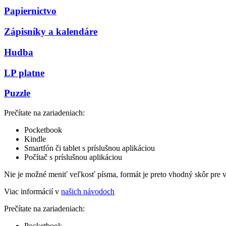
Papiernictvo
Zápisníky a kalendáre
Hudba
LP platne
Puzzle
Prečítate na zariadeniach:
Pocketbook
Kindle
Smartfón či tablet s príslušnou aplikáciou
Počítač s príslušnou aplikáciou
Nie je možné meniť veľkosť písma, formát je preto vhodný skôr pre 
Viac informácií v
našich návodoch
Prečítate na zariadeniach:
Pocketbook