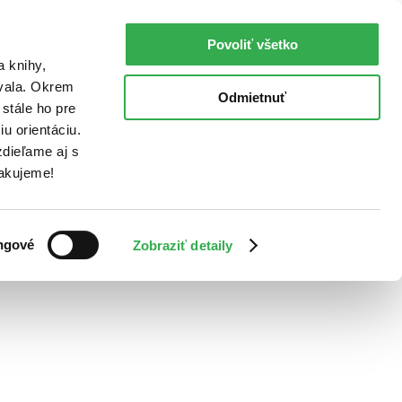
Povoliť všetko
a knihy,
ovala. Okrem
Odmietnuť
stále ho pre
u orientáciu.
dieľame aj s
Ďakujeme!
ngové
Zobraziť detaily