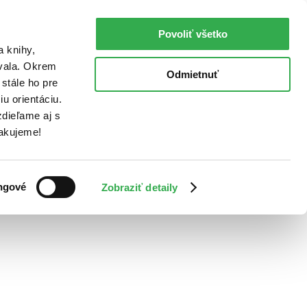
Povoliť všetko
a knihy,
ovala. Okrem
Odmietnuť
stále ho pre
u orientáciu.
dieľame aj s
Ďakujeme!
ngové
Zobraziť detaily