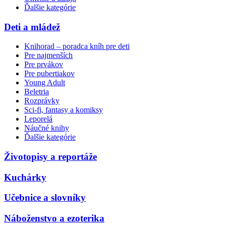
Ďalšie kategórie
Deti a mládež
Knihorad – poradca kníh pre deti
Pre najmenších
Pre prvákov
Pre pubertiakov
Young Adult
Beletria
Rozprávky
Sci-fi, fantasy a komiksy
Leporelá
Náučné knihy
Ďalšie kategórie
Životopisy a reportáže
Kuchárky
Učebnice a slovníky
Náboženstvo a ezoterika