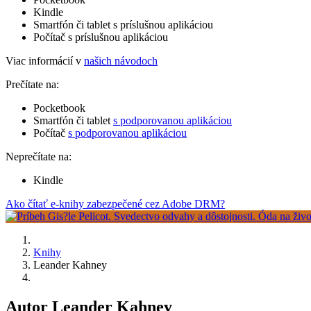
Kindle
Smartfón či tablet s príslušnou aplikáciou
Počítač s príslušnou aplikáciou
Viac informácií v
našich návodoch
Prečítate na:
Pocketbook
Smartfón či tablet
s podporovanou aplikáciou
Počítač
s podporovanou aplikáciou
Neprečítate na:
Kindle
Ako čítať e-knihy zabezpečené cez Adobe DRM?
Knihy
Leander Kahney
Autor Leander Kahney