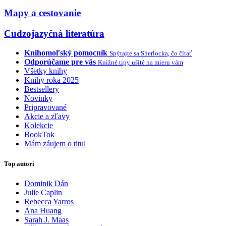
Mapy a cestovanie
Cudzojazyčná literatúra
Knihomoľský pomocník
Spýtajte sa Sherlocka, čo čítať
Odporúčame pre vás
Knižné tipy ušité na mieru vám
Všetky knihy
Knihy roka 2025
Bestsellery
Novinky
Pripravované
Akcie a zľavy
Kolekcie
BookTok
Mám záujem o titul
Top autori
Dominik Dán
Julie Caplin
Rebecca Yarros
Ana Huang
Sarah J. Maas