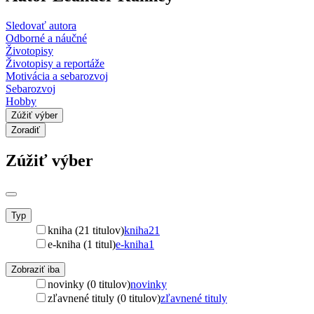
Sledovať autora
Odborné a náučné
Životopisy
Životopisy a reportáže
Motivácia a sebarozvoj
Sebarozvoj
Hobby
Zúžiť výber
Zoradiť
Zúžiť výber
Typ
kniha (21 titulov)
kniha
21
e-kniha (1 titul)
e-kniha
1
Zobraziť iba
novinky (0 titulov)
novinky
zľavnené tituly (0 titulov)
zľavnené tituly