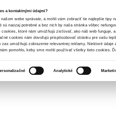
es a kontaktnými údajmi?
našom webe správate, a mohli vám zobraziť tie najlepšie tipy n
é sú naozaj potrebné a bez nich by naša stránka vôbec nefung
 cookies, ktoré nám umožňujú zisťovať, ako náš web funguje, a 
ačné cookies nám dovoľujú prispôsobovať stránku pre vašu lepši
zas umožňujú zobrazenie relevantnej reklamy. Niektoré údaje z
y nám pomohlo, keby sme mohli používať všetky tieto cookies. 
ersonalizačné
Analytické
Marketi