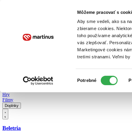
Doručenie
Kníhkupectvá
Knihovrátok
Poukážky
Knižný blog
Kontakt
Môžeme pracovať s cooki
Aby sme vedeli, ako sa na 
zbierame cookies. Niektor
E-knihy
Audioknihy
Hry
Filmy
Knihy
Doplnky
toho používame analytické
vás zlepšovať. Personaliz
Vyhľadávanie
Marketingové cookies nám 
tretími stranami. Veľmi b
Prihlásiť
Vyhľadávanie
Výber
Knihy
Potrebné
P
súhlasu
E-knihy
Audioknihy
Hry
Filmy
Doplnky
Beletria