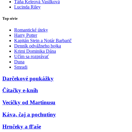
Táňa Keleová Vasilková
Lucinda Riley
Top série
Romantické úteky
Harry Potter
Kapitán Stein a Notár Barbarič
Denník odvážneho bojka
Krimi Dominika Dána
Učím sa rozprávať
Duna
Smradi
Darčekové poukážky
Čítačky e-kníh
Vecičky od Martinusu
Káva, čaj a pochutiny
Hrnčeky a fľaše