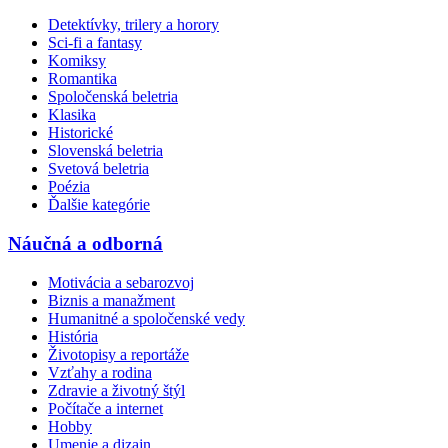
Detektívky, trilery a horory
Sci-fi a fantasy
Komiksy
Romantika
Spoločenská beletria
Klasika
Historické
Slovenská beletria
Svetová beletria
Poézia
Ďalšie kategórie
Náučná a odborná
Motivácia a sebarozvoj
Biznis a manažment
Humanitné a spoločenské vedy
História
Životopisy a reportáže
Vzťahy a rodina
Zdravie a životný štýl
Počítače a internet
Hobby
Umenie a dizajn