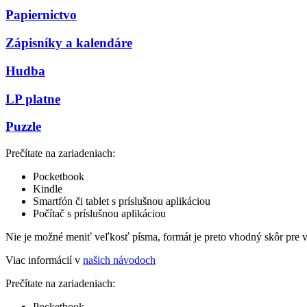
Papiernictvo
Zápisníky a kalendáre
Hudba
LP platne
Puzzle
Prečítate na zariadeniach:
Pocketbook
Kindle
Smartfón či tablet s príslušnou aplikáciou
Počítač s príslušnou aplikáciou
Nie je možné meniť veľkosť písma, formát je preto vhodný skôr pre 
Viac informácií v
našich návodoch
Prečítate na zariadeniach:
Pocketbook