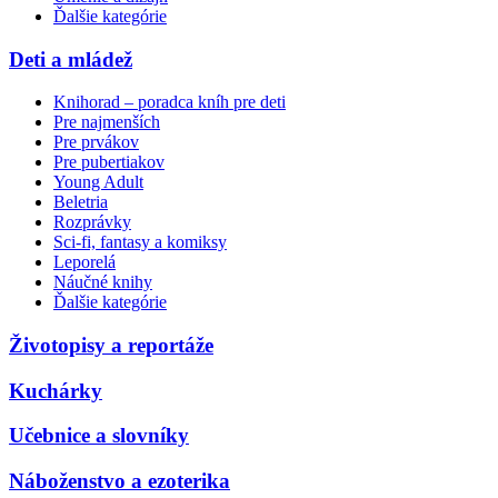
Ďalšie kategórie
Deti a mládež
Knihorad – poradca kníh pre deti
Pre najmenších
Pre prvákov
Pre pubertiakov
Young Adult
Beletria
Rozprávky
Sci-fi, fantasy a komiksy
Leporelá
Náučné knihy
Ďalšie kategórie
Životopisy a reportáže
Kuchárky
Učebnice a slovníky
Náboženstvo a ezoterika