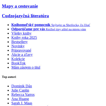
Mapy a cestovanie
Cudzojazyčná literatúra
Knihomoľský pomocník
Spýtajte sa Sherlocka, čo čítať
Odporúčame pre vás
Knižné tipy ušité na mieru vám
Všetky knihy
Knihy roka 2025
Bestsellery
Novinky
Pripravované
Akcie a zľavy
Kolekcie
BookTok
Mám záujem o titul
Top autori
Dominik Dán
Julie Caplin
Rebecca Yarros
Ana Huang
Sarah J. Maas