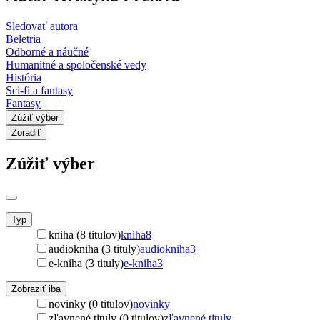
Sledovať autora
Beletria
Odborné a náučné
Humanitné a spoločenské vedy
História
Sci-fi a fantasy
Fantasy
Zúžiť výber
Zoradiť
Zúžiť výber
Typ
kniha (8 titulov)
kniha
8
audiokniha (3 tituly)
audiokniha
3
e-kniha (3 tituly)
e-kniha
3
Zobraziť iba
novinky (0 titulov)
novinky
zľavnené tituly (0 titulov)
zľavnené tituly