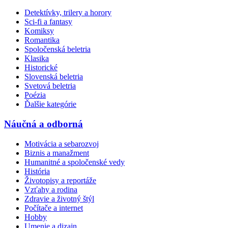
Detektívky, trilery a horory
Sci-fi a fantasy
Komiksy
Romantika
Spoločenská beletria
Klasika
Historické
Slovenská beletria
Svetová beletria
Poézia
Ďalšie kategórie
Náučná a odborná
Motivácia a sebarozvoj
Biznis a manažment
Humanitné a spoločenské vedy
História
Životopisy a reportáže
Vzťahy a rodina
Zdravie a životný štýl
Počítače a internet
Hobby
Umenie a dizajn