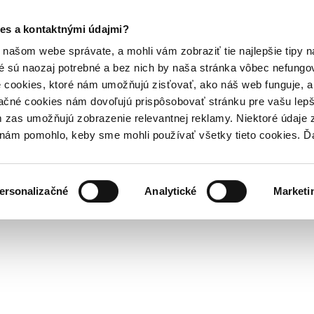
es a kontaktnými údajmi?
našom webe správate, a mohli vám zobraziť tie najlepšie tipy n
é sú naozaj potrebné a bez nich by naša stránka vôbec nefung
 cookies, ktoré nám umožňujú zisťovať, ako náš web funguje, a 
ačné cookies nám dovoľujú prispôsobovať stránku pre vašu lepši
zas umožňujú zobrazenie relevantnej reklamy. Niektoré údaje z
y nám pomohlo, keby sme mohli používať všetky tieto cookies. 
ersonalizačné
Analytické
Marketi