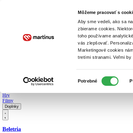
Doručenie
Kníhkupectvá
Knihovrátok
Poukážky
Knižný blog
Kontakt
Môžeme pracovať s cooki
Aby sme vedeli, ako sa na 
zbierame cookies. Niektor
E-knihy
Audioknihy
Hry
Filmy
Knihy
Doplnky
toho používame analytické
vás zlepšovať. Personaliz
Vyhľadávanie
Marketingové cookies nám 
tretími stranami. Veľmi b
Prihlásiť
Vyhľadávanie
Výber
Knihy
Potrebné
P
súhlasu
E-knihy
Audioknihy
Hry
Filmy
Doplnky
Beletria