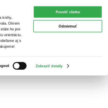
Povoliť všetko
a knihy,
ovala. Okrem
Odmietnuť
stále ho pre
u orientáciu.
dieľame aj s
Ďakujeme!
ngové
Zobraziť detaily