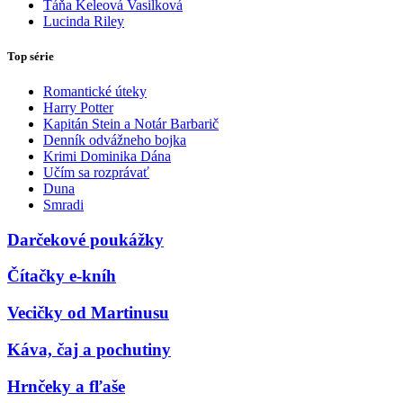
Táňa Keleová Vasilková
Lucinda Riley
Top série
Romantické úteky
Harry Potter
Kapitán Stein a Notár Barbarič
Denník odvážneho bojka
Krimi Dominika Dána
Učím sa rozprávať
Duna
Smradi
Darčekové poukážky
Čítačky e-kníh
Vecičky od Martinusu
Káva, čaj a pochutiny
Hrnčeky a fľaše