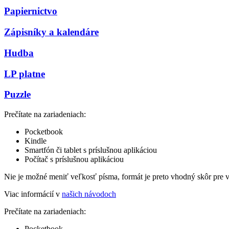
Papiernictvo
Zápisníky a kalendáre
Hudba
LP platne
Puzzle
Prečítate na zariadeniach:
Pocketbook
Kindle
Smartfón či tablet s príslušnou aplikáciou
Počítač s príslušnou aplikáciou
Nie je možné meniť veľkosť písma, formát je preto vhodný skôr pre 
Viac informácií v
našich návodoch
Prečítate na zariadeniach:
Pocketbook