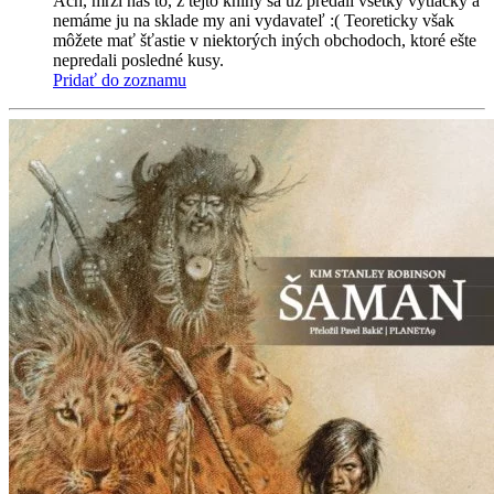
Ach, mrzí nás to, z tejto knihy sa už predali všetky výtlačky a
nemáme ju na sklade my ani vydavateľ :( Teoreticky však
môžete mať šťastie v niektorých iných obchodoch, ktoré ešte
nepredali posledné kusy.
Pridať do zoznamu