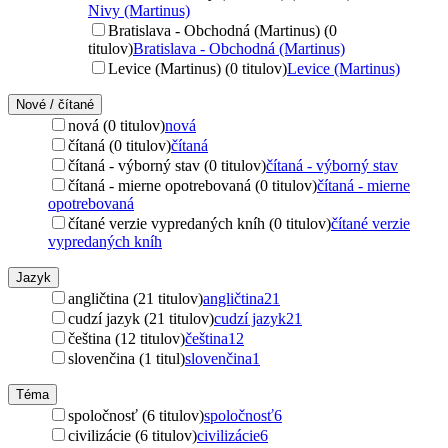
Nivy (Martinus)
Bratislava - Obchodná (Martinus) (0
titulov)
Bratislava - Obchodná (Martinus)
Levice (Martinus) (0 titulov)
Levice (Martinus)
Nové / čítané
nová (0 titulov)
nová
čítaná (0 titulov)
čítaná
čítaná - výborný stav (0 titulov)
čítaná - výborný stav
čítaná - mierne opotrebovaná (0 titulov)
čítaná - mierne
opotrebovaná
čítané verzie vypredaných kníh (0 titulov)
čítané verzie
vypredaných kníh
Jazyk
angličtina (21 titulov)
angličtina
21
cudzí jazyk (21 titulov)
cudzí jazyk
21
čeština (12 titulov)
čeština
12
slovenčina (1 titul)
slovenčina
1
Téma
spoločnosť (6 titulov)
spoločnosť
6
civilizácie (6 titulov)
civilizácie
6