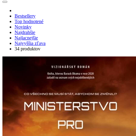
Bestsellery
Top hodnotené
Novinky
Najdrahšie
Najlacnejšie
Najvyššia zľava
34 produktov