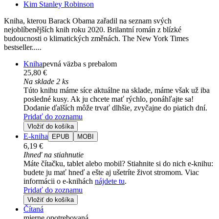
Kim Stanley Robinson
Kniha, kterou Barack Obama zařadil na seznam svých
nejoblíbenějších knih roku 2020. Brilantní román z blízké
budoucnosti o klimatických změnách. The New York Times
bestseller.....
Kniha
pevná väzba s prebalom
25,80 €
Na sklade 2 ks
Túto knihu máme síce aktuálne na sklade, máme však už iba
posledné kusy. Ak ju chcete mať rýchlo, ponáhľajte sa!
Dodanie ďalších môže trvať dlhšie, zvyčajne do piatich dní.
Pridať do zoznamu
Vložiť do košíka
E-kniha
EPUB
MOBI
6,19 €
Ihneď na stiahnutie
Máte čítačku, tablet alebo mobil? Stiahnite si do nich e-knihu:
budete ju mať hneď a ešte aj ušetríte život stromom. Viac
informácii o e-knihách
nájdete tu
.
Pridať do zoznamu
Vložiť do košíka
Čítaná
mierne opotrebovaná