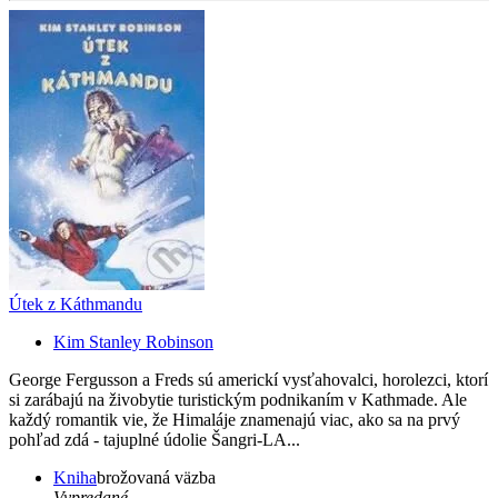
Útek z Káthmandu
Kim Stanley Robinson
George Fergusson a Freds sú americkí vysťahovalci, horolezci, ktorí
si zarábajú na živobytie turistickým podnikaním v Kathmade. Ale
každý romantik vie, že Himaláje znamenajú viac, ako sa na prvý
pohľad zdá - tajuplné údolie Šangri-LA...
Kniha
brožovaná väzba
Vypredané