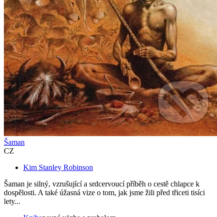
Šaman
CZ
Kim Stanley Robinson
Šaman je silný, vzrušující a srdcervoucí příběh o cestě chlapce k
dospělosti. A také úžasná vize o tom, jak jsme žili před třiceti tisíci
lety...