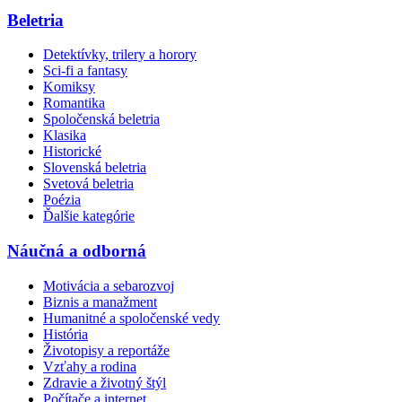
Beletria
Detektívky, trilery a horory
Sci-fi a fantasy
Komiksy
Romantika
Spoločenská beletria
Klasika
Historické
Slovenská beletria
Svetová beletria
Poézia
Ďalšie kategórie
Náučná a odborná
Motivácia a sebarozvoj
Biznis a manažment
Humanitné a spoločenské vedy
História
Životopisy a reportáže
Vzťahy a rodina
Zdravie a životný štýl
Počítače a internet