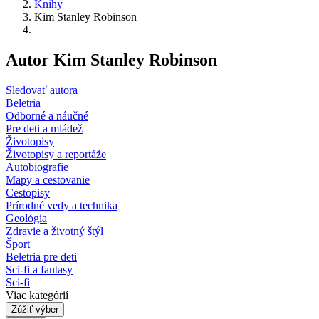
Knihy
Kim Stanley Robinson
Autor Kim Stanley Robinson
Sledovať autora
Beletria
Odborné a náučné
Pre deti a mládež
Životopisy
Životopisy a reportáže
Autobiografie
Mapy a cestovanie
Cestopisy
Prírodné vedy a technika
Geológia
Zdravie a životný štýl
Šport
Beletria pre deti
Sci-fi a fantasy
Sci-fi
Viac kategórií
Zúžiť výber