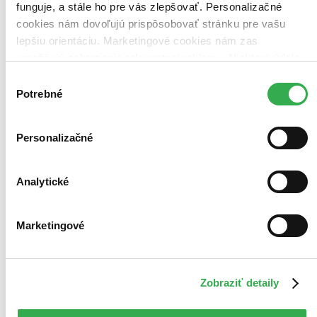
funguje, a stále ho pre vás zlepšovať. Personalizačné
cookies nám dovoľujú prispôsobovať stránku pre vašu
lepšiu orientáciu. Marketingové cookies nám zas
umožňujú zobrazenie relevantnej reklamy. Niektoré údaje
zdieľame aj s tretími stranami. Veľmi by nám pomohlo,
Výber
keby sme mohli používať všetky tieto cookies. Ďakujeme!
Potrebné
súhlasu
Personalizačné
Analytické
Marketingové
Zobraziť detaily
Roky rýže a soli
CZ