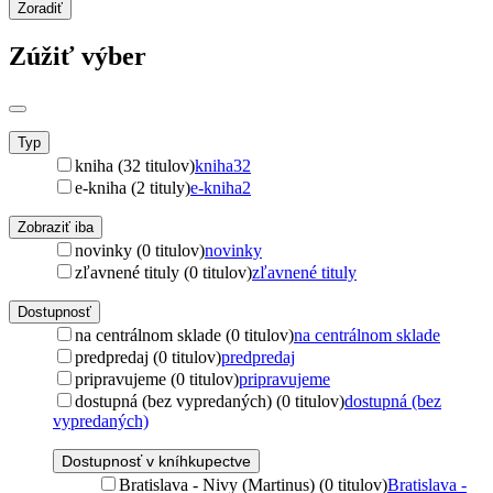
Zoradiť
Zúžiť výber
Typ
kniha (32 titulov)
kniha
32
e-kniha (2 tituly)
e-kniha
2
Zobraziť iba
novinky (0 titulov)
novinky
zľavnené tituly (0 titulov)
zľavnené tituly
Dostupnosť
na centrálnom sklade (0 titulov)
na centrálnom sklade
predpredaj (0 titulov)
predpredaj
pripravujeme (0 titulov)
pripravujeme
dostupná (bez vypredaných) (0 titulov)
dostupná (bez
vypredaných)
Dostupnosť v kníhkupectve
Bratislava - Nivy (Martinus) (0 titulov)
Bratislava -