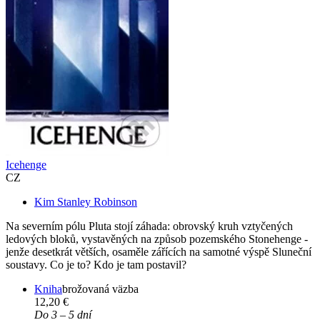
Icehenge
CZ
Kim Stanley Robinson
Na severním pólu Pluta stojí záhada: obrovský kruh vztyčených
ledových bloků, vystavěných na způsob pozemského Stonehenge -
jenže desetkrát větších, osaměle zářících na samotné výspě Sluneční
soustavy. Co je to? Kdo je tam postavil?
Kniha
brožovaná väzba
12,20 €
Do 3 – 5 dní