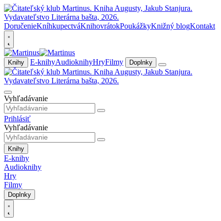
Doručenie
Kníhkupectvá
Knihovrátok
Poukážky
Knižný blog
Kontakt
E-knihy
Audioknihy
Hry
Filmy
Knihy
Doplnky
Vyhľadávanie
Prihlásiť
Vyhľadávanie
Knihy
E-knihy
Audioknihy
Hry
Filmy
Doplnky