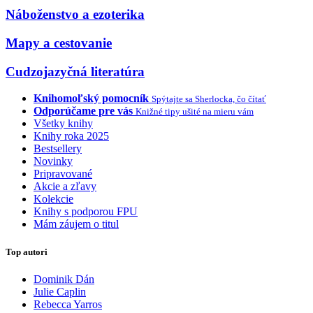
Náboženstvo a ezoterika
Mapy a cestovanie
Cudzojazyčná literatúra
Knihomoľský pomocník
Spýtajte sa Sherlocka, čo čítať
Odporúčame pre vás
Knižné tipy ušité na mieru vám
Všetky knihy
Knihy roka 2025
Bestsellery
Novinky
Pripravované
Akcie a zľavy
Kolekcie
Knihy s podporou FPU
Mám záujem o titul
Top autori
Dominik Dán
Julie Caplin
Rebecca Yarros