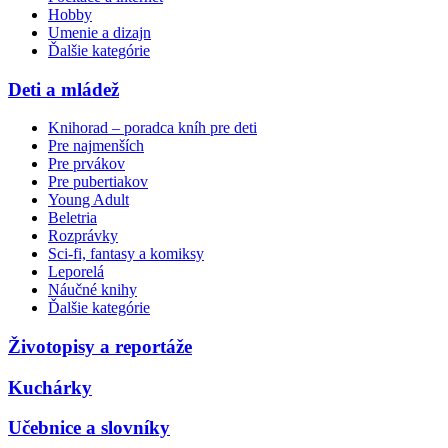
Hobby
Umenie a dizajn
Ďalšie kategórie
Deti a mládež
Knihorad – poradca kníh pre deti
Pre najmenších
Pre prvákov
Pre pubertiakov
Young Adult
Beletria
Rozprávky
Sci-fi, fantasy a komiksy
Leporelá
Náučné knihy
Ďalšie kategórie
Životopisy a reportáže
Kuchárky
Učebnice a slovníky