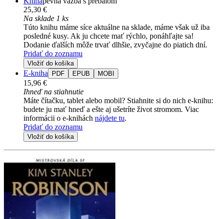
Kniha
pevná väzba s prebalom
25,30 €
Na sklade 1 ks
Túto knihu máme síce aktuálne na sklade, máme však už iba
posledné kusy. Ak ju chcete mať rýchlo, ponáhľajte sa!
Dodanie ďalších môže trvať dlhšie, zvyčajne do piatich dní.
Pridať do zoznamu
Vložiť do košíka
E-kniha
PDF
EPUB
MOBI
15,96 €
Ihneď na stiahnutie
Máte čítačku, tablet alebo mobil? Stiahnite si do nich e-knihu:
budete ju mať hneď a ešte aj ušetríte život stromom. Viac
informácii o e-knihách
nájdete tu
.
Pridať do zoznamu
Vložiť do košíka