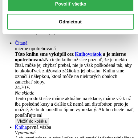
Povoliť všetko
Kim Stanley Robinson
Ve čtrnáctém století postihne lidstvo jedna z největších pohrom
historie - začíná řádit černá smrt. Z dějepisu víme, že zahubila třetinu
Odmietnuť
evropského obyvatelstva. Ale co kdyby morová rána vyhladila
takřka celou evropskou populaci?...
Čítaná
mierne opotrebovaná
Túto knihu sme vykúpili cez
Knihovrátok
a je mierne
opotrebovaná.
Na tejto knihe už síce poznať, že ju niekto
čítal, môže jej chýbať prebal, nie je však poškodená tak, aby
to akokoľvek znižovalo zážitok z jej obsahu. Knihu sme
označili nálepkou, ktorá môže na niektorých obaloch
zanechať stopy.
24,70 €
Na sklade
Tento produkt síce máme aktuálne na sklade, máme však už
iba posledné kusy a ďalšie už nemá ani distribútor, preto je
možné, že bude onedlho úplne vypredaný. Ak ho chcete mať,
ponáhľajte sa!
Vložiť do košíka
Kniha
pevná väzba
Vypredané