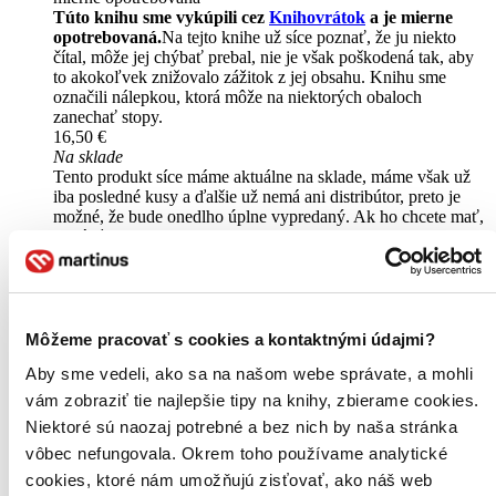
Túto knihu sme vykúpili cez
Knihovrátok
a je mierne
opotrebovaná.
Na tejto knihe už síce poznať, že ju niekto
čítal, môže jej chýbať prebal, nie je však poškodená tak, aby
to akokoľvek znižovalo zážitok z jej obsahu. Knihu sme
označili nálepkou, ktorá môže na niektorých obaloch
zanechať stopy.
16,50 €
Na sklade
Tento produkt síce máme aktuálne na sklade, máme však už
iba posledné kusy a ďalšie už nemá ani distribútor, preto je
možné, že bude onedlho úplne vypredaný. Ak ho chcete mať,
ponáhľajte sa!
Vložiť do košíka
Ďalšie formáty
Môžeme pracovať s cookies a kontaktnými údajmi?
Aby sme vedeli, ako sa na našom webe správate, a mohli
vám zobraziť tie najlepšie tipy na knihy, zbierame cookies.
Niektoré sú naozaj potrebné a bez nich by naša stránka
vôbec nefungovala. Okrem toho používame analytické
cookies, ktoré nám umožňujú zisťovať, ako náš web