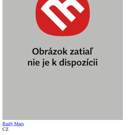
Rudý Mars
CZ