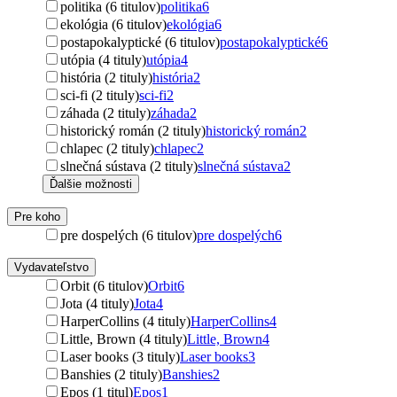
politika (6 titulov)
politika
6
ekológia (6 titulov)
ekológia
6
postapokalyptické (6 titulov)
postapokalyptické
6
utópia (4 tituly)
utópia
4
história (2 tituly)
história
2
sci-fi (2 tituly)
sci-fi
2
záhada (2 tituly)
záhada
2
historický román (2 tituly)
historický román
2
chlapec (2 tituly)
chlapec
2
slnečná sústava (2 tituly)
slnečná sústava
2
Ďalšie možnosti
Pre koho
pre dospelých (6 titulov)
pre dospelých
6
Vydavateľstvo
Orbit (6 titulov)
Orbit
6
Jota (4 tituly)
Jota
4
HarperCollins (4 tituly)
HarperCollins
4
Little, Brown (4 tituly)
Little, Brown
4
Laser books (3 tituly)
Laser books
3
Banshies (2 tituly)
Banshies
2
Epos (1 titul)
Epos
1