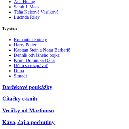
Ana Huang
Sarah J. Maas
Táňa Keleová Vasilková
Lucinda Riley
Top série
Romantické úteky
Harry Potter
Kapitán Stein a Notár Barbarič
Denník odvážneho bojka
Krimi Dominika Dána
Učím sa rozprávať
Duna
Smradi
Darčekové poukážky
Čítačky e-kníh
Vecičky od Martinusu
Káva, čaj a pochutiny