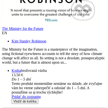
The Ministry for the Future
EN
Kim Stanley Robinson
The Ministry for the Future is a masterpiece of the imagination,
using fictional eyewitness accounts to tell the story of how climate
change will affect us all. Its setting is not a desolate, postapocalyptic
world, but a future that is almost upon us...
Kniha
brožovaná väzba
13,50 €
Do 1 – 5 dní
Tento produkt momentálne nemáme na sklade, ale zvyčajne
vám ho vieme zabezpečiť a odoslať do 1 – 5 dní. A
posnažíme sa aj trochu rýchlejšie!
Pridať do zoznamu
Vložiť do košíka