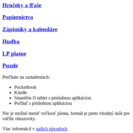
Hrnčeky a fľaše
Papiernictvo
Zápisníky a kalendáre
Hudba
LP platne
Puzzle
Prečítate na zariadeniach:
Pocketbook
Kindle
Smartfón či tablet s príslušnou aplikáciou
Počítač s príslušnou aplikáciou
Nie je možné meniť veľkosť písma, formát je preto vhodný skôr pre
väčšie obrazovky.
Viac informácií v
našich návodoch