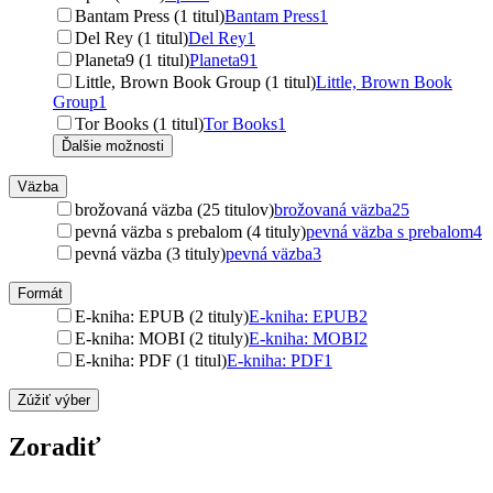
Bantam Press (1 titul)
Bantam Press
1
Del Rey (1 titul)
Del Rey
1
Planeta9 (1 titul)
Planeta9
1
Little, Brown Book Group (1 titul)
Little, Brown Book
Group
1
Tor Books (1 titul)
Tor Books
1
Ďalšie možnosti
Väzba
brožovaná väzba (25 titulov)
brožovaná väzba
25
pevná väzba s prebalom (4 tituly)
pevná väzba s prebalom
4
pevná väzba (3 tituly)
pevná väzba
3
Formát
E-kniha: EPUB (2 tituly)
E-kniha: EPUB
2
E-kniha: MOBI (2 tituly)
E-kniha: MOBI
2
E-kniha: PDF (1 titul)
E-kniha: PDF
1
Zúžiť výber
Zoradiť