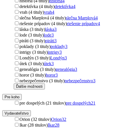
história (4 tituly)
história
4
detektívka (4 tituly)
detektívka
4
vrah (4 tituly)
vrah
4
slečna Marplová (4 tituly)
slečna Marplová
4
riešenie prípadov (4 tituly)
riešenie prípadov
4
láska (3 tituly)
láska
3
lode (3 tituly)
lode
3
piráti (3 tituly)
piráti
3
poklady (3 tituly)
poklady
3
intrigy (3 tituly)
intrigy
3
Londýn (3 tituly)
Londýn
3
útek (3 tituly)
útek
3
genealógia (3 tituly)
genealógia
3
horor (3 tituly)
horor
3
nebezpečenstvo (3 tituly)
nebezpečenstvo
3
Ďalšie možnosti
Pre koho
pre dospelých (21 titulov)
pre dospelých
21
Vydavateľstvo
Orion (32 titulov)
Orion
32
Ikar (28 titulov)
Ikar
28