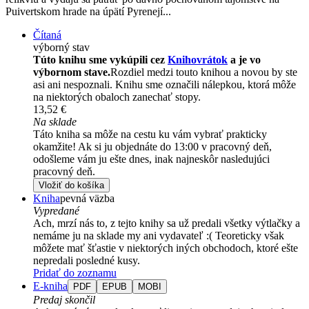
Puivertskom hrade na úpätí Pyrenejí...
Čítaná
výborný stav
Túto knihu sme vykúpili cez
Knihovrátok
a je vo
výbornom stave.
Rozdiel medzi touto knihou a novou by ste
asi ani nespoznali. Knihu sme označili nálepkou, ktorá môže
na niektorých obaloch zanechať stopy.
13,52 €
Na sklade
Táto kniha sa môže na cestu ku vám vybrať prakticky
okamžite! Ak si ju objednáte do 13:00 v pracovný deň,
odošleme vám ju ešte dnes, inak najneskôr nasledujúci
pracovný deň.
Vložiť do košíka
Kniha
pevná väzba
Vypredané
Ach, mrzí nás to, z tejto knihy sa už predali všetky výtlačky a
nemáme ju na sklade my ani vydavateľ :( Teoreticky však
môžete mať šťastie v niektorých iných obchodoch, ktoré ešte
nepredali posledné kusy.
Pridať do zoznamu
E-kniha
PDF
EPUB
MOBI
Predaj skončil