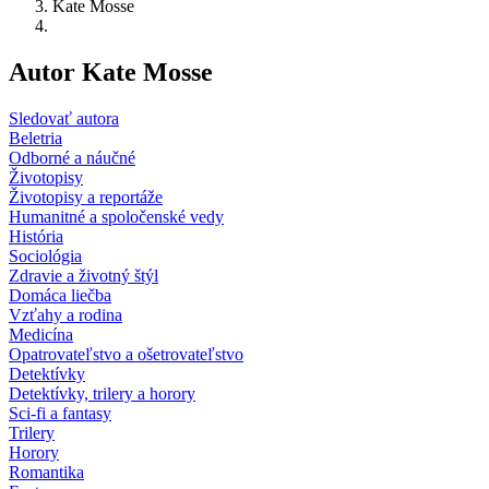
Kate Mosse
Autor Kate Mosse
Sledovať autora
Beletria
Odborné a náučné
Životopisy
Životopisy a reportáže
Humanitné a spoločenské vedy
História
Sociológia
Zdravie a životný štýl
Domáca liečba
Vzťahy a rodina
Medicína
Opatrovateľstvo a ošetrovateľstvo
Detektívky
Detektívky, trilery a horory
Sci-fi a fantasy
Trilery
Horory
Romantika