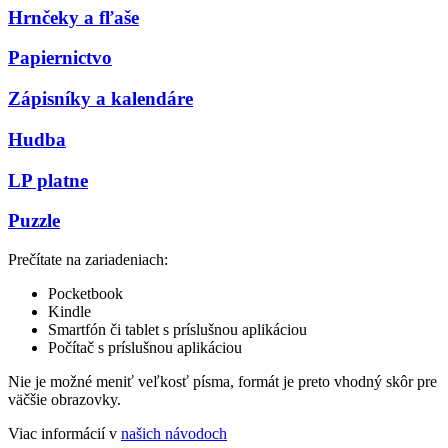
Hrnčeky a fľaše
Papiernictvo
Zápisníky a kalendáre
Hudba
LP platne
Puzzle
Prečítate na zariadeniach:
Pocketbook
Kindle
Smartfón či tablet s príslušnou aplikáciou
Počítač s príslušnou aplikáciou
Nie je možné meniť veľkosť písma, formát je preto vhodný skôr pre
väčšie obrazovky.
Viac informácií v
našich návodoch