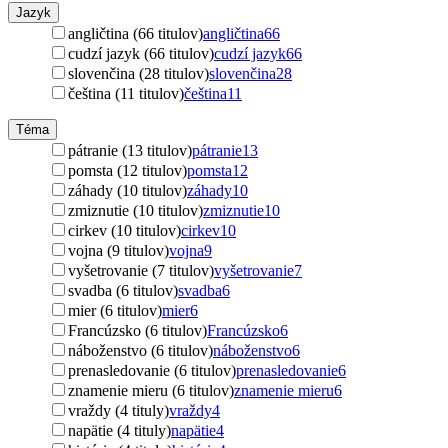
Jazyk
angličtina (66 titulov)
angličtina
66
cudzí jazyk (66 titulov)
cudzí jazyk
66
slovenčina (28 titulov)
slovenčina
28
čeština (11 titulov)
čeština
11
Téma
pátranie (13 titulov)
pátranie
13
pomsta (12 titulov)
pomsta
12
záhady (10 titulov)
záhady
10
zmiznutie (10 titulov)
zmiznutie
10
cirkev (10 titulov)
cirkev
10
vojna (9 titulov)
vojna
9
vyšetrovanie (7 titulov)
vyšetrovanie
7
svadba (6 titulov)
svadba
6
mier (6 titulov)
mier
6
Francúzsko (6 titulov)
Francúzsko
6
náboženstvo (6 titulov)
náboženstvo
6
prenasledovanie (6 titulov)
prenasledovanie
6
znamenie mieru (6 titulov)
znamenie mieru
6
vraždy (4 tituly)
vraždy
4
napätie (4 tituly)
napätie
4