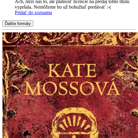
Ach, mrzí nás to, ale platnosť licencie na predaj tohto titulu
vypršala. Nemôžeme ho už bohužiaľ predávať :-(
Pridať do zoznamu
Ďalšie formáty