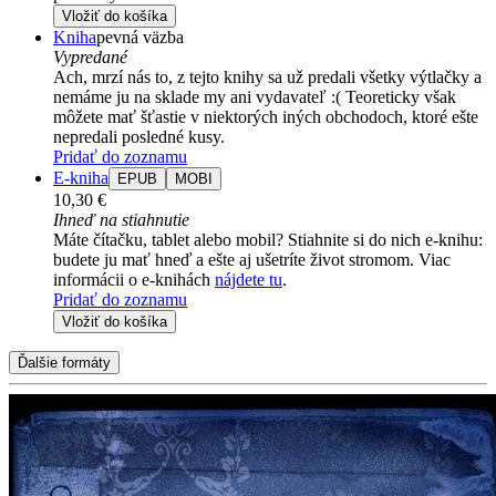
Vložiť do košíka
Kniha
pevná väzba
Vypredané
Ach, mrzí nás to, z tejto knihy sa už predali všetky výtlačky a
nemáme ju na sklade my ani vydavateľ :( Teoreticky však
môžete mať šťastie v niektorých iných obchodoch, ktoré ešte
nepredali posledné kusy.
Pridať do zoznamu
E-kniha
EPUB
MOBI
10,30 €
Ihneď na stiahnutie
Máte čítačku, tablet alebo mobil? Stiahnite si do nich e-knihu:
budete ju mať hneď a ešte aj ušetríte život stromom. Viac
informácii o e-knihách
nájdete tu
.
Pridať do zoznamu
Vložiť do košíka
Ďalšie formáty