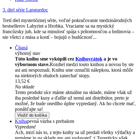
3. diel série
Languedoc
Tretí diel mysterióznej série, voľné pokračovanie medzinárodných
bestsellerov Labyrint a Hrobka. Vraciame sa na mystický
francúzsky juh, kde sa minulosť spája s prítomnosťou a hrdinovia –
nie všetci z mäsa a kostí – bojujú o budúcnosť...
Čítaná
výborný stav
Túto knihu sme vykúpili cez
Knihovrátok
a je vo
výbornom stave.
Rozdiel medzi touto knihou a novou by ste
asi ani nespoznali. Knihu sme označili nálepkou, ktorá môže
na niektorých obaloch zanechať stopy.
13,52 €
Na sklade
Tento produkt síce máme aktuálne na sklade, máme však už
iba posledné kusy a ďalšie už nemá ani distribútor, preto je
možné, že bude onedlho úplne vypredaný. Ak ho chcete mať,
ponáhľajte sa!
Vložiť do košíka
Kniha
pevná väzba s prebalom
Vypredané
Ach, mrzí nás to, z tejto knihy sa už predali všetky výtlačky a
nemáme ju na sklade my ani vydavateľ :( Teoreticky však