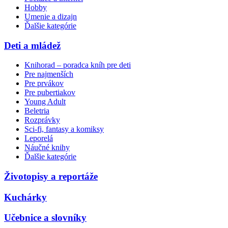
Hobby
Umenie a dizajn
Ďalšie kategórie
Deti a mládež
Knihorad – poradca kníh pre deti
Pre najmenších
Pre prvákov
Pre pubertiakov
Young Adult
Beletria
Rozprávky
Sci-fi, fantasy a komiksy
Leporelá
Náučné knihy
Ďalšie kategórie
Životopisy a reportáže
Kuchárky
Učebnice a slovníky