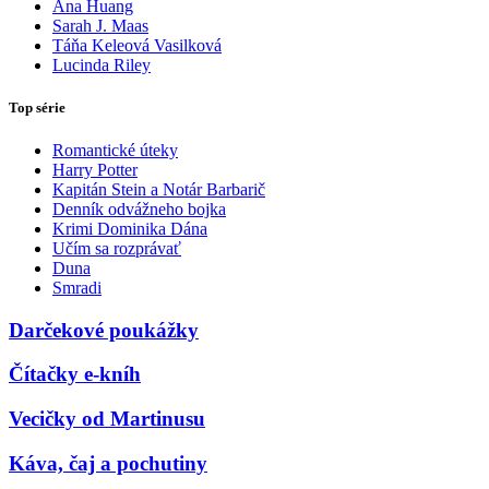
Ana Huang
Sarah J. Maas
Táňa Keleová Vasilková
Lucinda Riley
Top série
Romantické úteky
Harry Potter
Kapitán Stein a Notár Barbarič
Denník odvážneho bojka
Krimi Dominika Dána
Učím sa rozprávať
Duna
Smradi
Darčekové poukážky
Čítačky e-kníh
Vecičky od Martinusu
Káva, čaj a pochutiny