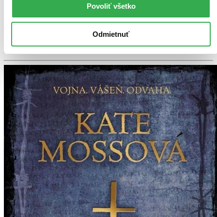
Vložiť do košíka
Povoliť všetko
E-kniha
PDF
EPUB
MOBI
Predaj skončil
Ach, mrzí nás to, ale platnosť licencie na predaj tohto titulu
Odmietnuť
vypršala. Nemôžeme ho už bohužiaľ predávať :-(
Pridať do zoznamu