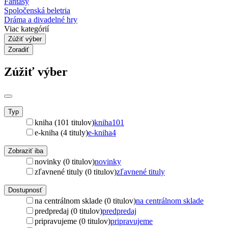
Fantasy
Spoločenská beletria
Dráma a divadelné hry
Viac kategórií
Zúžiť výber
Zoradiť
Zúžiť výber
Typ
kniha (101 titulov)
kniha
101
e-kniha (4 tituly)
e-kniha
4
Zobraziť iba
novinky (0 titulov)
novinky
zľavnené tituly (0 titulov)
zľavnené tituly
Dostupnosť
na centrálnom sklade (0 titulov)
na centrálnom sklade
predpredaj (0 titulov)
predpredaj
pripravujeme (0 titulov)
pripravujeme