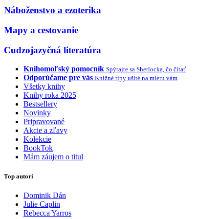
Náboženstvo a ezoterika
Mapy a cestovanie
Cudzojazyčná literatúra
Knihomoľský pomocník
Spýtajte sa Sherlocka, čo čítať
Odporúčame pre vás
Knižné tipy ušité na mieru vám
Všetky knihy
Knihy roka 2025
Bestsellery
Novinky
Pripravované
Akcie a zľavy
Kolekcie
BookTok
Mám záujem o titul
Top autori
Dominik Dán
Julie Caplin
Rebecca Yarros