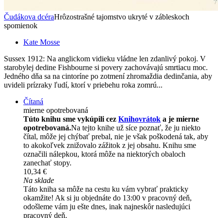
Čudákova dcéra
Hrôzostrašné tajomstvo ukryté v zábleskoch
spomienok
Kate Mosse
Sussex 1912: Na anglickom vidieku vládne len zdanlivý pokoj. V
starobylej dedine Fishbourne si povery zachovávajú smrtiacu moc.
Jedného dňa sa na cintoríne po zotmení zhromaždia dedinčania, aby
uvideli prízraky ľudí, ktorí v priebehu roka zomrú...
Čítaná
mierne opotrebovaná
Túto knihu sme vykúpili cez
Knihovrátok
a je mierne
opotrebovaná.
Na tejto knihe už síce poznať, že ju niekto
čítal, môže jej chýbať prebal, nie je však poškodená tak, aby
to akokoľvek znižovalo zážitok z jej obsahu. Knihu sme
označili nálepkou, ktorá môže na niektorých obaloch
zanechať stopy.
10,34 €
Na sklade
Táto kniha sa môže na cestu ku vám vybrať prakticky
okamžite! Ak si ju objednáte do 13:00 v pracovný deň,
odošleme vám ju ešte dnes, inak najneskôr nasledujúci
pracovný deň.