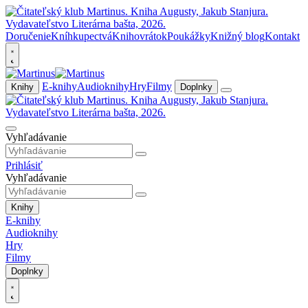
Doručenie
Kníhkupectvá
Knihovrátok
Poukážky
Knižný blog
Kontakt
E-knihy
Audioknihy
Hry
Filmy
Knihy
Doplnky
Vyhľadávanie
Prihlásiť
Vyhľadávanie
Knihy
E-knihy
Audioknihy
Hry
Filmy
Doplnky