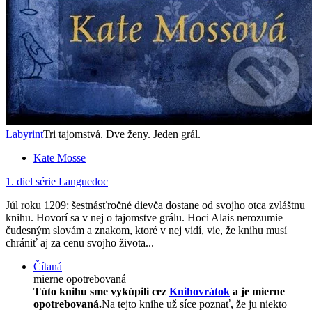
Labyrint
Tri tajomstvá. Dve ženy. Jeden grál.
Kate Mosse
1. diel série
Languedoc
Júl roku 1209: šestnásťročné dievča dostane od svojho otca zvláštnu
knihu. Hovorí sa v nej o tajomstve grálu. Hoci Alais nerozumie
čudesným slovám a znakom, ktoré v nej vidí, vie, že knihu musí
chrániť aj za cenu svojho života...
Čítaná
mierne opotrebovaná
Túto knihu sme vykúpili cez
Knihovrátok
a je mierne
opotrebovaná.
Na tejto knihe už síce poznať, že ju niekto