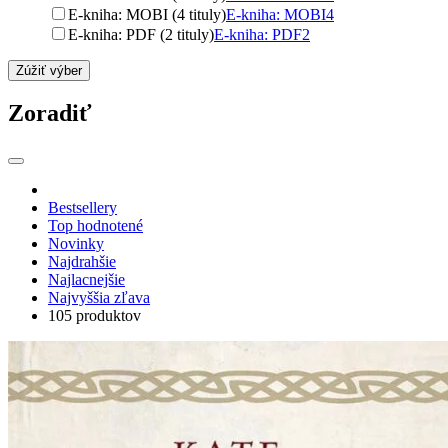
E-kniha: MOBI (4 tituly)
E-kniha: MOBI
4
E-kniha: PDF (2 tituly)
E-kniha: PDF
2
Zúžiť výber
Zoradiť
Bestsellery
Top hodnotené
Novinky
Najdrahšie
Najlacnejšie
Najvyššia zľava
105 produktov