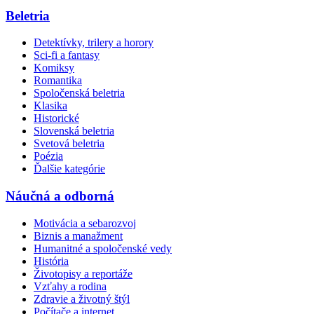
Beletria
Detektívky, trilery a horory
Sci-fi a fantasy
Komiksy
Romantika
Spoločenská beletria
Klasika
Historické
Slovenská beletria
Svetová beletria
Poézia
Ďalšie kategórie
Náučná a odborná
Motivácia a sebarozvoj
Biznis a manažment
Humanitné a spoločenské vedy
História
Životopisy a reportáže
Vzťahy a rodina
Zdravie a životný štýl
Počítače a internet