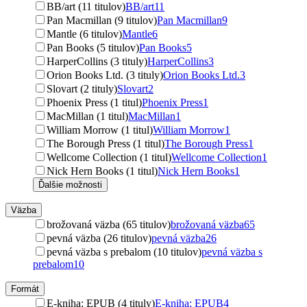
BB/art (11 titulov)
BB/art
11
Pan Macmillan (9 titulov)
Pan Macmillan
9
Mantle (6 titulov)
Mantle
6
Pan Books (5 titulov)
Pan Books
5
HarperCollins (3 tituly)
HarperCollins
3
Orion Books Ltd. (3 tituly)
Orion Books Ltd.
3
Slovart (2 tituly)
Slovart
2
Phoenix Press (1 titul)
Phoenix Press
1
MacMillan (1 titul)
MacMillan
1
William Morrow (1 titul)
William Morrow
1
The Borough Press (1 titul)
The Borough Press
1
Wellcome Collection (1 titul)
Wellcome Collection
1
Nick Hern Books (1 titul)
Nick Hern Books
1
Ďalšie možnosti
Väzba
brožovaná väzba (65 titulov)
brožovaná väzba
65
pevná väzba (26 titulov)
pevná väzba
26
pevná väzba s prebalom (10 titulov)
pevná väzba s
prebalom
10
Formát
E-kniha: EPUB (4 tituly)
E-kniha: EPUB
4