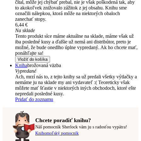
čítal, môže jej chýbať prebal, nie je však poškodená tak, aby
to akokoľvek znižovalo zážitok z jej obsahu. Knihu sme
označili nálepkou, ktorá môže na niektorých obaloch
zanechať stopy.
6,44 €
Na sklade
Tento produkt síce máme aktuálne na sklade, máme však už
iba posledné kusy a ďalšie už nemá ani distribútor, preto je
možné, že bude onedlho úplne vypredaný. Ak ho chcete mať,
ponáhľajte sa!
Vložiť do košíka
Kniha
brožovaná väzba
Vypredané
Ach, mrzí nás to, z tejto knihy sa už predali všetky výtlačky a
nemáme ju na sklade my ani vydavateľ :( Teoreticky však
môžete mať šťastie v niektorých iných obchodoch, ktoré ešte
nepredali posledné kusy.
Pridať do zoznamu
Chcete poradiť knihu?
Náš pomocník Sherlock vám ju s radosťou vypátra!
Knihomoľský pomocník