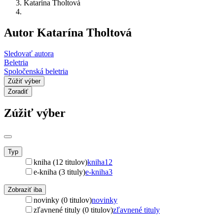
Katarína Tholtová
Autor Katarína Tholtová
Sledovať autora
Beletria
Spoločenská beletria
Zúžiť výber
Zoradiť
Zúžiť výber
Typ
kniha (12 titulov)
kniha
12
e-kniha (3 tituly)
e-kniha
3
Zobraziť iba
novinky (0 titulov)
novinky
zľavnené tituly (0 titulov)
zľavnené tituly