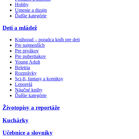
Hobby
Umenie a dizajn
Ďalšie kategórie
Deti a mládež
Knihorad – poradca kníh pre deti
Pre najmenších
Pre prvákov
Pre pubertiakov
Young Adult
Beletria
Rozprávky
Sci-fi, fantasy a komiksy
Leporelá
Náučné knihy
Ďalšie kategórie
Životopisy a reportáže
Kuchárky
Učebnice a slovníky