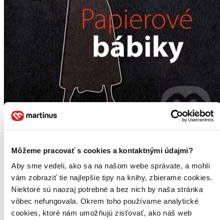
Papierové bábiky
Môžeme pracovať s cookies a kontaktnými údajmi?
Katarína Tholtová
Aby sme vedeli, ako sa na našom webe správate, a mohli
vám zobraziť tie najlepšie tipy na knihy, zbierame cookies.
Mladá Anna si jedného dňa zbalí najnutnejšie veci a odíde z domu,
Niektoré sú naozaj potrebné a bez nich by naša stránka
od rodiny aj zo školy. Nasťahuje sa do obľúbenej kaviarne, kde sa
skryje pred svetom, aby sa vyrovnala so stratou svojej lásky...
vôbec nefungovala. Okrem toho používame analytické
cookies, ktoré nám umožňujú zisťovať, ako náš web
Čítaná