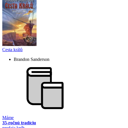
Cesta králů
Brandon Sanderson
Máme
35-ročnú tradíciu
predaja kníh