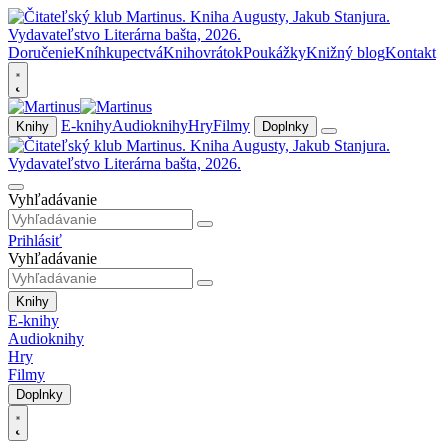
Doručenie
Kníhkupectvá
Knihovrátok
Poukážky
Knižný blog
Kontakt
E-knihy
Audioknihy
Hry
Filmy
Knihy
Doplnky
Vyhľadávanie
Prihlásiť
Vyhľadávanie
Knihy
E-knihy
Audioknihy
Hry
Filmy
Doplnky