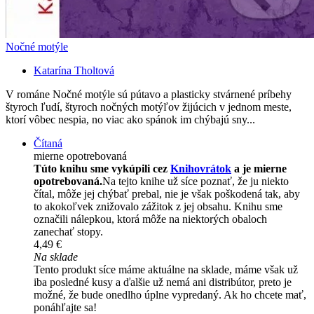
Nočné motýle
Katarína Tholtová
V románe Nočné motýle sú pútavo a plasticky stvárnené príbehy
štyroch ľudí, štyroch nočných motýľov žijúcich v jednom meste,
ktorí vôbec nespia, no viac ako spánok im chýbajú sny...
Čítaná
mierne opotrebovaná
Túto knihu sme vykúpili cez
Knihovrátok
a je mierne
opotrebovaná.
Na tejto knihe už síce poznať, že ju niekto
čítal, môže jej chýbať prebal, nie je však poškodená tak, aby
to akokoľvek znižovalo zážitok z jej obsahu. Knihu sme
označili nálepkou, ktorá môže na niektorých obaloch
zanechať stopy.
4,49 €
Na sklade
Tento produkt síce máme aktuálne na sklade, máme však už
iba posledné kusy a ďalšie už nemá ani distribútor, preto je
možné, že bude onedlho úplne vypredaný. Ak ho chcete mať,
ponáhľajte sa!