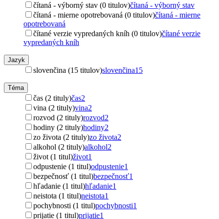
čítaná - výborný stav (0 titulov)
čítaná - výborný stav
čítaná - mierne opotrebovaná (0 titulov)
čítaná - mierne
opotrebovaná
čítané verzie vypredaných kníh (0 titulov)
čítané verzie
vypredaných kníh
Jazyk
slovenčina (15 titulov)
slovenčina
15
Téma
čas (2 tituly)
čas
2
vina (2 tituly)
vina
2
rozvod (2 tituly)
rozvod
2
hodiny (2 tituly)
hodiny
2
zo života (2 tituly)
zo života
2
alkohol (2 tituly)
alkohol
2
život (1 titul)
život
1
odpustenie (1 titul)
odpustenie
1
bezpečnosť (1 titul)
bezpečnosť
1
hľadanie (1 titul)
hľadanie
1
neistota (1 titul)
neistota
1
pochybnosti (1 titul)
pochybnosti
1
prijatie (1 titul)
prijatie
1