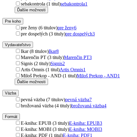
sebakontrola (1 titul)
sebakontrola
1
Ďalšie možnosti
Pre koho
pre ženy (6 titulov)
pre ženy
6
pre dospelých (3 tituly)
pre dospelých
3
Vydavateľstvo
Ikar (8 titulov)
Ikar
8
Marenčin PT (3 tituly)
Marenčin PT
3
Signis (2 tituly)
Signis
2
Artis Omnis (1 titul)
Artis Omnis
1
Miloš Prekop - AND (1 titul)
Miloš Prekop - AND
1
Ďalšie možnosti
Väzba
pevná väzba (7 titulov)
pevná väzba
7
brožovaná väzba (4 tituly)
brožovaná väzba
4
Formát
E-kniha: EPUB (3 tituly)
E-kniha: EPUB
3
E-kniha: MOBI (3 tituly)
E-kniha: MOBI
3
E-kniha: PDF (1 titul)
E-kniha: PDF
1