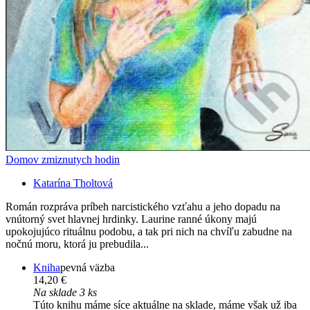
Domov zmiznutych hodin
Katarína Tholtová
Román rozpráva príbeh narcistického vzťahu a jeho dopadu na
vnútorný svet hlavnej hrdinky. Laurine ranné úkony majú
upokojujúco rituálnu podobu, a tak pri nich na chvíľu zabudne na
nočnú moru, ktorá ju prebudila...
Kniha
pevná väzba
14,20 €
Na sklade 3 ks
Túto knihu máme síce aktuálne na sklade, máme však už iba