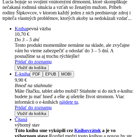
Lucia bojuje so svojimi vnútornými démonmi, ktoré skomplikuje
nečakaná rodinná situácia a vzťah so ženatým mužom. Príbeh
rodiny Šípkovcov, v ktorom každý jeden z nich predstavuje zdroj i
trpiteľa vlastných problémov, ktorých akoby sa nedokázali vzdať...
Kniha
pevná väzba
10,70 €
Do 3 – 5 dní
Tento produkt momentálne nemáme na sklade, ale zvyčajne
vám ho vieme zabezpečiť a odoslať do 3 – 5 dní. A
posnažíme sa aj trochu rýchlejšie!
Pridať do zoznamu
Vložiť do košíka
E-kniha
PDF
EPUB
MOBI
9,90 €
Ihneď na stiahnutie
Máte čítačku, tablet alebo mobil? Stiahnite si do nich e-knihu:
budete ju mať hneď a ešte aj ušetríte život stromom. Viac
informácii o e-knihách
nájdete tu
.
Pridať do zoznamu
Vložiť do košíka
Čítaná
výborný stav
Túto knihu sme vykúpili cez
Knihovrátok
a je vo
výbornom stave.
Rozdiel medzi touto knihou a novou by ste