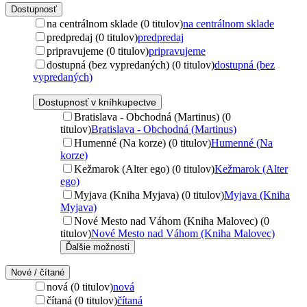
Dostupnosť
na centrálnom sklade (0 titulov)
na centrálnom sklade
predpredaj (0 titulov)
predpredaj
pripravujeme (0 titulov)
pripravujeme
dostupná (bez vypredaných) (0 titulov)
dostupná (bez
vypredaných)
Dostupnosť v kníhkupectve
Bratislava - Obchodná (Martinus) (0
titulov)
Bratislava - Obchodná (Martinus)
Humenné (Na korze) (0 titulov)
Humenné (Na
korze)
Kežmarok (Alter ego) (0 titulov)
Kežmarok (Alter
ego)
Myjava (Kniha Myjava) (0 titulov)
Myjava (Kniha
Myjava)
Nové Mesto nad Váhom (Kniha Malovec) (0
titulov)
Nové Mesto nad Váhom (Kniha Malovec)
Ďalšie možnosti
Nové / čítané
nová (0 titulov)
nová
čítaná (0 titulov)
čítaná