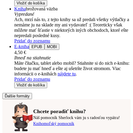
Vložiť do košíka
Kniha
brožovaná väzba
Vypredané
Ach, mrzí nás to, z tejto knihy sa už predali všetky výtlačky a
nemáme ju na sklade my ani vydavateľ :( Teoreticky však
môžete mať šťastie v niektorých iných obchodoch, ktoré ešte
nepredali posledné kusy.
Pridať do zoznamu
E-kniha
EPUB
MOBI
4,50 €
Ihneď na stiahnutie
Máte čítačku, tablet alebo mobil? Stiahnite si do nich e-knihu:
budete ju mať hneď a ešte aj ušetríte život stromom. Viac
informácii o e-knihách
nájdete tu
.
Pridať do zoznamu
Vložiť do košíka
Ďalšie formáty
Chcete poradiť knihu?
Náš pomocník Sherlock vám ju s radosťou vypátra!
Knihomoľský pomocník