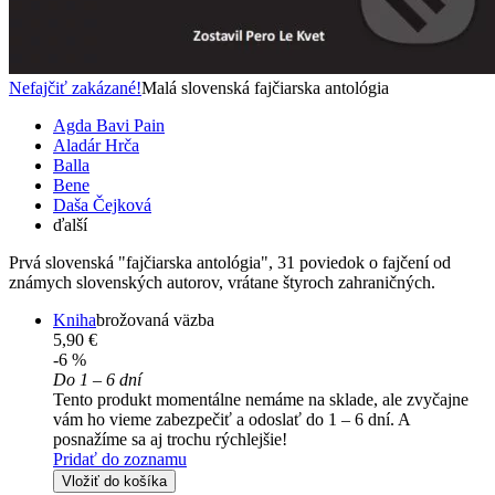
Nefajčiť zakázané!
Malá slovenská fajčiarska antológia
Agda Bavi Pain
Aladár Hrča
Balla
Bene
Daša Čejková
ďalší
Prvá slovenská "fajčiarska antológia", 31 poviedok o fajčení od
známych slovenských autorov, vrátane štyroch zahraničných.
Kniha
brožovaná väzba
5,90 €
-6 %
Do 1 – 6 dní
Tento produkt momentálne nemáme na sklade, ale zvyčajne
vám ho vieme zabezpečiť a odoslať do 1 – 6 dní. A
posnažíme sa aj trochu rýchlejšie!
Pridať do zoznamu
Vložiť do košíka