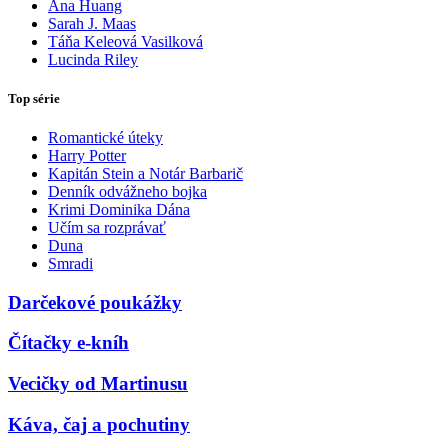
Ana Huang
Sarah J. Maas
Táňa Keleová Vasilková
Lucinda Riley
Top série
Romantické úteky
Harry Potter
Kapitán Stein a Notár Barbarič
Denník odvážneho bojka
Krimi Dominika Dána
Učím sa rozprávať
Duna
Smradi
Darčekové poukážky
Čítačky e-kníh
Vecičky od Martinusu
Káva, čaj a pochutiny