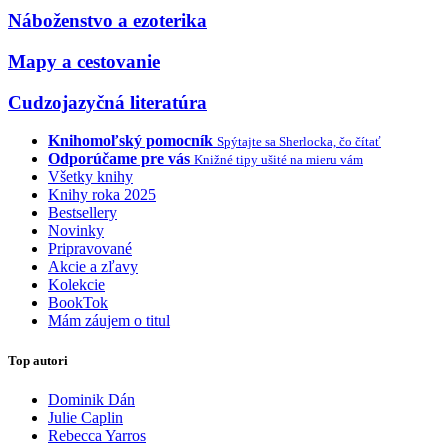
Náboženstvo a ezoterika
Mapy a cestovanie
Cudzojazyčná literatúra
Knihomoľský pomocník
Spýtajte sa Sherlocka, čo čítať
Odporúčame pre vás
Knižné tipy ušité na mieru vám
Všetky knihy
Knihy roka 2025
Bestsellery
Novinky
Pripravované
Akcie a zľavy
Kolekcie
BookTok
Mám záujem o titul
Top autori
Dominik Dán
Julie Caplin
Rebecca Yarros