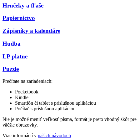
Hrnčeky a fľaše
Papiernictvo
Zápisníky a kalendáre
Hudba
LP platne
Puzzle
Prečítate na zariadeniach:
Pocketbook
Kindle
Smartfón či tablet s príslušnou aplikáciou
Počítač s príslušnou aplikáciou
Nie je možné meniť veľkosť písma, formát je preto vhodný skôr pre
väčšie obrazovky.
Viac informácií v
našich návodoch