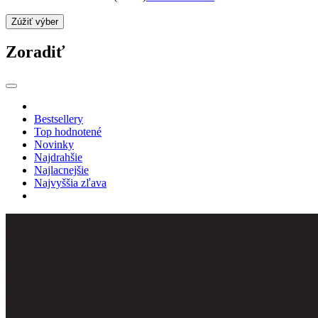
Zúžiť výber
Zoradiť
Bestsellery
Top hodnotené
Novinky
Najdrahšie
Najlacnejšie
Najvyššia zľava