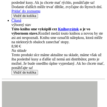
posledné kusy. Ak ju chcete mať rýchlo, ponáhľajte sa!
Dodanie ďalších môže trvať dlhšie, zvyčajne do štyroch dní.
Pridať do zoznamu
Vložiť do košíka
Čítaná
výborný stav
Túto knihu sme vykúpili cez
Knihovrátok
a je vo
výbornom stave.
Rozdiel medzi touto knihou a novou by ste
asi ani nespoznali. Knihu sme označili nálepkou, ktorá môže
na niektorých obaloch zanechať stopy.
8,90 €
Na sklade
Tento produkt síce máme aktuálne na sklade, máme však už
iba posledné kusy a ďalšie už nemá ani distribútor, preto je
možné, že bude onedlho úplne vypredaný. Ak ho chcete mať,
ponáhľajte sa!
Vložiť do košíka