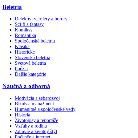
Beletria
Detektívky, trilery a horory
Sci-fi a fantasy
Komiksy
Romantika
Spoločenská beletria
Klasika
Historické
Slovenská beletria
Svetová beletria
Poézia
Ďalšie kategórie
Náučná a odborná
Motivácia a sebarozvoj
Biznis a manažment
Humanitné a spoločenské vedy
História
Životopisy a reportáže
Vzťahy a rodina
Zdravie a životný štýl
Počítače a internet