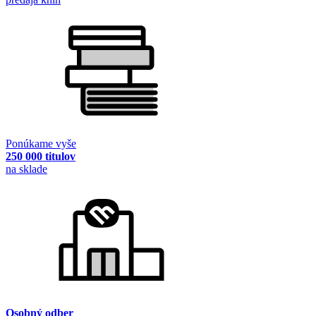
Ponúkame vyše
250 000 titulov
na sklade
Osobný odber