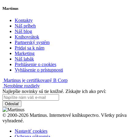
Martinus
Kontakty
Náš príbeh
Náš blog
Knihovrátok
Partnerský systém
Pridaj sa k nám
Marketing
Náš labák
Prehlásenie o cookies
Vyhlásenie o prístupnosti
Martinus je certifikovaný B Corp
Nerobíme rozdiely
Najlepšie novinky sú tie knižné. Získajte ich ako prví:
Odoslať
© 2000-2026 Martinus. Internetové kníhkupectvo. Všetky práva
vyhradené.
Nastaviť cookies
Ochrana súkromia