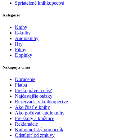
Spriatelené kníhkupectvá
Kategórie
Knihy
E-knihy
Audioknihy
Hry
Filmy
Doplnky
Nakupujte u nás
Doručenie
Platba
Prečo práve u nás?
Najčastejšie otázky
Rezervácia v kníhkupectve
Ako čítať e-knihy
Ako počúvať audioknihy
Pre školy a knižnice
Reklamácie
Knihomoľský pomocník
Odstúpiť od zmluvy