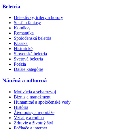
Beletria
Detektívky, trilery a horory
Sci-fi a fantasy
Komiksy
Romantika
Spoločenská beletria
Klasika
Historické
Slovenská beletria
Svetová beletria
Poézia
Ďalšie kategórie
Náučná a odborná
Motivácia a sebarozvoj
Biznis a manažment
Humanitné a spoločenské vedy
História
Životopisy a reportáže
Vzťahy a rodina
Zdravie a životný štýl
Počítače a internet