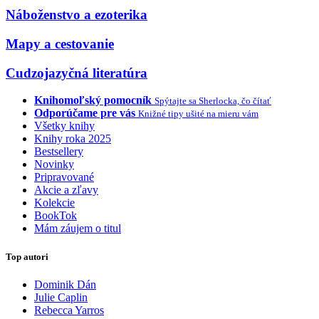
Náboženstvo a ezoterika
Mapy a cestovanie
Cudzojazyčná literatúra
Knihomoľský pomocník
Spýtajte sa Sherlocka, čo čítať
Odporúčame pre vás
Knižné tipy ušité na mieru vám
Všetky knihy
Knihy roka 2025
Bestsellery
Novinky
Pripravované
Akcie a zľavy
Kolekcie
BookTok
Mám záujem o titul
Top autori
Dominik Dán
Julie Caplin
Rebecca Yarros