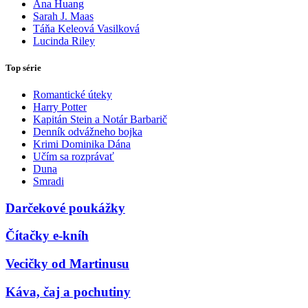
Ana Huang
Sarah J. Maas
Táňa Keleová Vasilková
Lucinda Riley
Top série
Romantické úteky
Harry Potter
Kapitán Stein a Notár Barbarič
Denník odvážneho bojka
Krimi Dominika Dána
Učím sa rozprávať
Duna
Smradi
Darčekové poukážky
Čítačky e-kníh
Vecičky od Martinusu
Káva, čaj a pochutiny