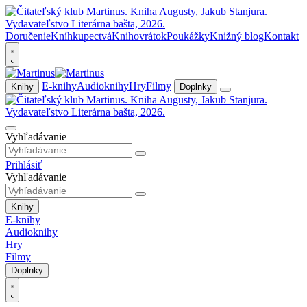
Doručenie
Kníhkupectvá
Knihovrátok
Poukážky
Knižný blog
Kontakt
E-knihy
Audioknihy
Hry
Filmy
Knihy
Doplnky
Vyhľadávanie
Prihlásiť
Vyhľadávanie
Knihy
E-knihy
Audioknihy
Hry
Filmy
Doplnky