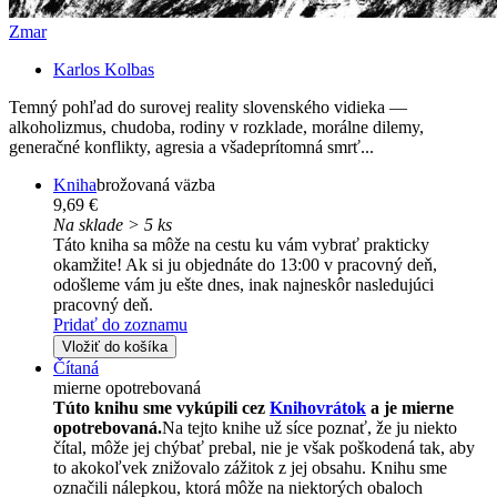
Zmar
Karlos Kolbas
Temný pohľad do surovej reality slovenského vidieka —
alkoholizmus, chudoba, rodiny v rozklade, morálne dilemy,
generačné konflikty, agresia a všadeprítomná smrť...
Kniha
brožovaná väzba
9,69 €
Na sklade > 5 ks
Táto kniha sa môže na cestu ku vám vybrať prakticky
okamžite! Ak si ju objednáte do 13:00 v pracovný deň,
odošleme vám ju ešte dnes, inak najneskôr nasledujúci
pracovný deň.
Pridať do zoznamu
Vložiť do košíka
Čítaná
mierne opotrebovaná
Túto knihu sme vykúpili cez
Knihovrátok
a je mierne
opotrebovaná.
Na tejto knihe už síce poznať, že ju niekto
čítal, môže jej chýbať prebal, nie je však poškodená tak, aby
to akokoľvek znižovalo zážitok z jej obsahu. Knihu sme
označili nálepkou, ktorá môže na niektorých obaloch