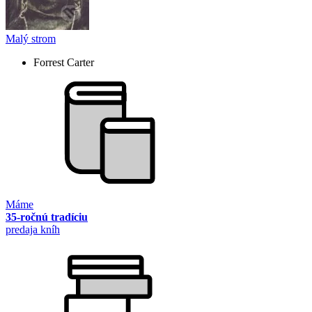
Malý strom
Forrest Carter
Máme
35-ročnú tradíciu
predaja kníh