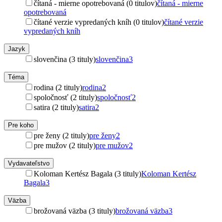
čítaná - mierne opotrebovaná (0 titulov)
čítaná - mierne
opotrebovaná
čítané verzie vypredaných kníh (0 titulov)
čítané verzie
vypredaných kníh
Jazyk
slovenčina (3 tituly)
slovenčina
3
Téma
rodina (2 tituly)
rodina
2
spoločnosť (2 tituly)
spoločnosť
2
satira (2 tituly)
satira
2
Pre koho
pre ženy (2 tituly)
pre ženy
2
pre mužov (2 tituly)
pre mužov
2
Vydavateľstvo
Koloman Kertész Bagala (3 tituly)
Koloman Kertész
Bagala
3
Väzba
brožovaná väzba (3 tituly)
brožovaná väzba
3