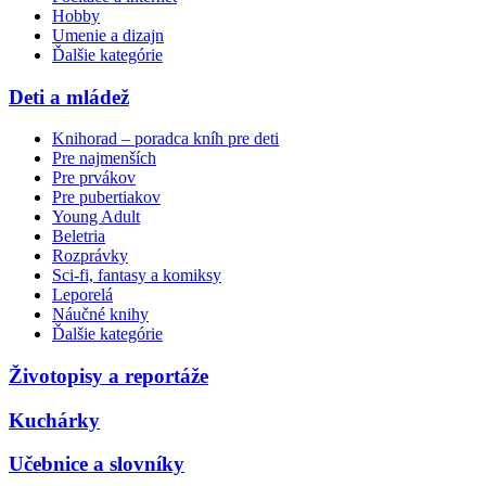
Hobby
Umenie a dizajn
Ďalšie kategórie
Deti a mládež
Knihorad – poradca kníh pre deti
Pre najmenších
Pre prvákov
Pre pubertiakov
Young Adult
Beletria
Rozprávky
Sci-fi, fantasy a komiksy
Leporelá
Náučné knihy
Ďalšie kategórie
Životopisy a reportáže
Kuchárky
Učebnice a slovníky