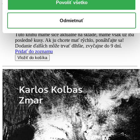
jednej budove s miestnym kulturákom, a tak všetci - dedinčania,
Povoliť všetko
poctiví murári, ale aj paštekari a ignoranti...
Kniha
brožovaná väzba
Odmietnuť
9,19 €
Na sklade 2 ks
Túto knihu máme síce aktuálne na sklade, máme však už iba
posledné kusy. Ak ju chcete mať rýchlo, ponáhľajte sa!
Dodanie ďalších môže trvať dlhšie, zvyčajne do 9 dní.
Pridať do zoznamu
Vložiť do košíka