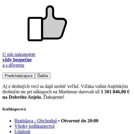
U nás nakupujete
vždy bezpečne
a s dôverou
Predchádzajúce
Ďalšie
Aj z drobných vecí sa dajú urobiť veľké. Vďaka vašim Anjelským
drobným ste pri nákupoch na Martinuse darovali už
1 501 846,00 €
na Dobrého Anjela
. Ďakujeme!
Kníhkupectvá
Bratislava - Obchodná
• Otvorené do 20:00
Všetky kníhkupectvá
Udalosti