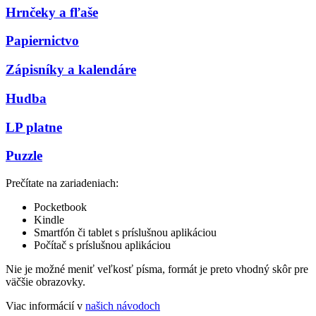
Hrnčeky a fľaše
Papiernictvo
Zápisníky a kalendáre
Hudba
LP platne
Puzzle
Prečítate na zariadeniach:
Pocketbook
Kindle
Smartfón či tablet s príslušnou aplikáciou
Počítač s príslušnou aplikáciou
Nie je možné meniť veľkosť písma, formát je preto vhodný skôr pre
väčšie obrazovky.
Viac informácií v
našich návodoch