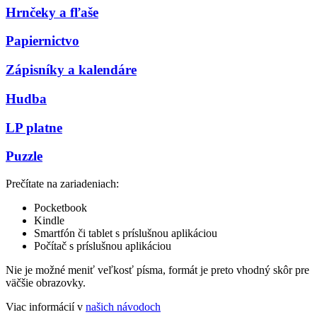
Hrnčeky a fľaše
Papiernictvo
Zápisníky a kalendáre
Hudba
LP platne
Puzzle
Prečítate na zariadeniach:
Pocketbook
Kindle
Smartfón či tablet s príslušnou aplikáciou
Počítač s príslušnou aplikáciou
Nie je možné meniť veľkosť písma, formát je preto vhodný skôr pre
väčšie obrazovky.
Viac informácií v
našich návodoch