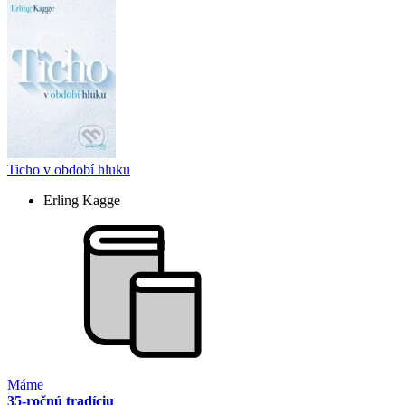
Ticho v období hluku
Erling Kagge
Máme
35-ročnú tradíciu