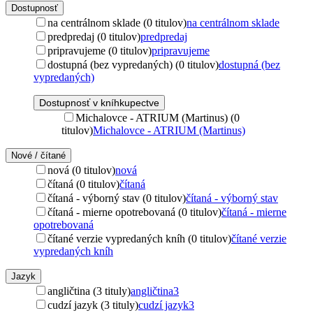
Dostupnosť
na centrálnom sklade (0 titulov)
na centrálnom sklade
predpredaj (0 titulov)
predpredaj
pripravujeme (0 titulov)
pripravujeme
dostupná (bez vypredaných) (0 titulov)
dostupná (bez
vypredaných)
Dostupnosť v kníhkupectve
Michalovce - ATRIUM (Martinus) (0
titulov)
Michalovce - ATRIUM (Martinus)
Nové / čítané
nová (0 titulov)
nová
čítaná (0 titulov)
čítaná
čítaná - výborný stav (0 titulov)
čítaná - výborný stav
čítaná - mierne opotrebovaná (0 titulov)
čítaná - mierne
opotrebovaná
čítané verzie vypredaných kníh (0 titulov)
čítané verzie
vypredaných kníh
Jazyk
angličtina (3 tituly)
angličtina
3
cudzí jazyk (3 tituly)
cudzí jazyk
3