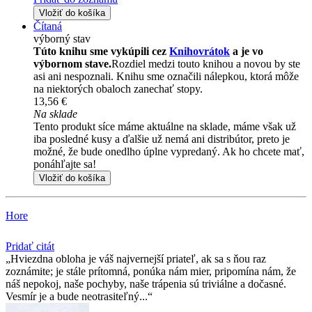
Vložiť do košíka
Čítaná
výborný stav
Túto knihu sme vykúpili cez
Knihovrátok
a je vo
výbornom stave.
Rozdiel medzi touto knihou a novou by ste
asi ani nespoznali. Knihu sme označili nálepkou, ktorá môže
na niektorých obaloch zanechať stopy.
13,56 €
Na sklade
Tento produkt síce máme aktuálne na sklade, máme však už
iba posledné kusy a ďalšie už nemá ani distribútor, preto je
možné, že bude onedlho úplne vypredaný. Ak ho chcete mať,
ponáhľajte sa!
Vložiť do košíka
Hore
Pridať citát
Hviezdna obloha je váš najvernejší priateľ, ak sa s ňou raz
zoznámite; je stále prítomná, ponúka nám mier, pripomína nám, že
náš nepokoj, naše pochyby, naše trápenia sú triviálne a dočasné.
Vesmír je a bude neotrasiteľný...