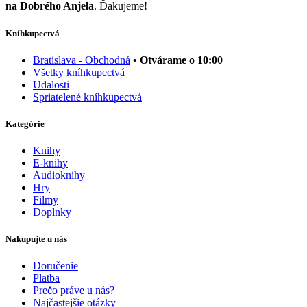
na Dobrého Anjela
. Ďakujeme!
Kníhkupectvá
Bratislava - Obchodná
• Otvárame o 10:00
Všetky kníhkupectvá
Udalosti
Spriatelené kníhkupectvá
Kategórie
Knihy
E-knihy
Audioknihy
Hry
Filmy
Doplnky
Nakupujte u nás
Doručenie
Platba
Prečo práve u nás?
Najčastejšie otázky