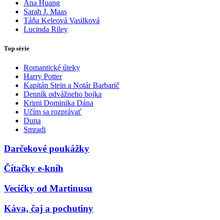
Ana Huang
Sarah J. Maas
Táňa Keleová Vasilková
Lucinda Riley
Top série
Romantické úteky
Harry Potter
Kapitán Stein a Notár Barbarič
Denník odvážneho bojka
Krimi Dominika Dána
Učím sa rozprávať
Duna
Smradi
Darčekové poukážky
Čítačky e-kníh
Vecičky od Martinusu
Káva, čaj a pochutiny