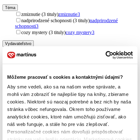
Téma
zmiznutie (3 tituly)
zmiznutie
3
nadprirodzené schopnosti (3 tituly)
nadprirodzené
schopnosti
3
cozy mystery (3 tituly)
cozy mystery
3
Vydavateľstvo
Doubleday (2 tituly)
Doubleday
2
Transworld (1 titul)
Transworld
1
Väzba
pevná väzba (2 tituly)
pevná väzba
2
Môžeme pracovať s cookies a kontaktnými údajmi?
brožovaná väzba (1 titul)
brožovaná väzba
1
Aby sme vedeli, ako sa na našom webe správate, a
Zúžiť výber
mohli vám zobraziť tie najlepšie tipy na knihy, zbierame
cookies. Niektoré sú naozaj potrebné a bez nich by naša
Zoradiť
stránka vôbec nefungovala. Okrem toho používame
analytické cookies, ktoré nám umožňujú zisťovať, ako
náš web funguje, a stále ho pre vás zlepšovať.
Personalizačné cookies nám dovoľujú prispôsobovať
Bestsellery
stránku pre vašu lepšiu orientáciu. Marketingové cookies