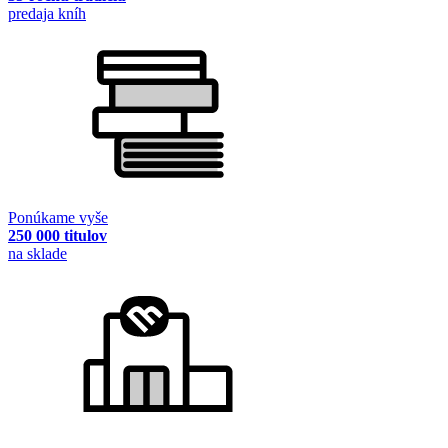
predaja kníh
Ponúkame vyše
250 000 titulov
na sklade