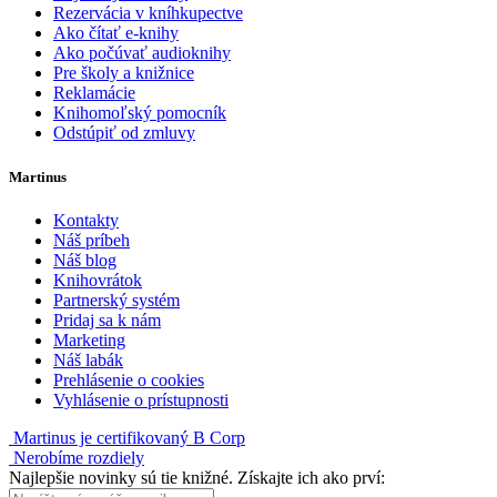
Rezervácia v kníhkupectve
Ako čítať e-knihy
Ako počúvať audioknihy
Pre školy a knižnice
Reklamácie
Knihomoľský pomocník
Odstúpiť od zmluvy
Martinus
Kontakty
Náš príbeh
Náš blog
Knihovrátok
Partnerský systém
Pridaj sa k nám
Marketing
Náš labák
Prehlásenie o cookies
Vyhlásenie o prístupnosti
Martinus je certifikovaný B Corp
Nerobíme rozdiely
Najlepšie novinky sú tie knižné. Získajte ich ako prví: