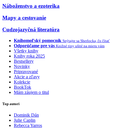
Náboženstvo a ezoterika
Mapy a cestovanie
Cudzojazyčná literatúra
Knihomoľský pomocník
Spýtajte sa Sherlocka, čo čítať
Odporúčame pre vás
Knižné tipy ušité na mieru vám
Všetky knihy
Knihy roka 2025
Bestsellery
Novinky
Pripravované
Akcie a zľavy
Kolekcie
BookTok
Mám záujem o titul
Top autori
Dominik Dán
Julie Caplin
Rebecca Yarros