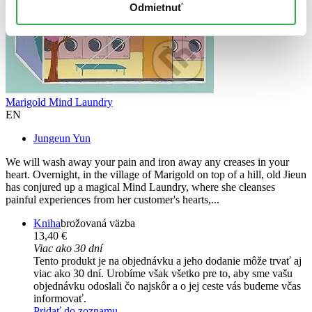
Odmietnuť
Marigold Mind Laundry
EN
Jungeun Yun
We will wash away your pain and iron away any creases in your
heart. Overnight, in the village of Marigold on top of a hill, old Jieun
has conjured up a magical Mind Laundry, where she cleanses
painful experiences from her customer's hearts,...
Kniha
brožovaná väzba
13,40 €
Viac ako 30 dní
Tento produkt je na objednávku a jeho dodanie môže trvať aj
viac ako 30 dní. Urobíme však všetko pre to, aby sme vašu
objednávku odoslali čo najskôr a o jej ceste vás budeme včas
informovať.
Pridať do zoznamu