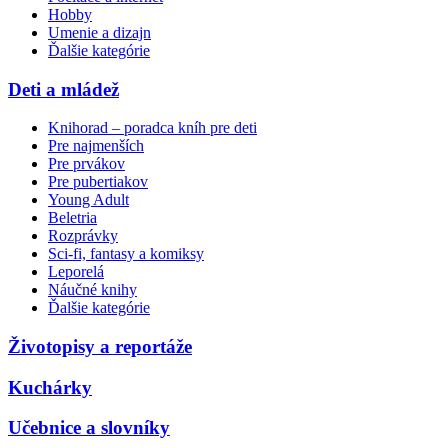
Hobby
Umenie a dizajn
Ďalšie kategórie
Deti a mládež
Knihorad – poradca kníh pre deti
Pre najmenších
Pre prvákov
Pre pubertiakov
Young Adult
Beletria
Rozprávky
Sci-fi, fantasy a komiksy
Leporelá
Náučné knihy
Ďalšie kategórie
Životopisy a reportáže
Kuchárky
Učebnice a slovníky