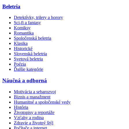
Beletria
Detektívky, trilery a horory
Sci-fi a fantasy
Komiksy
Romantika
Spoločenská beletria
Klasika
Historické
Slovenská beletria
Svetová beletria
Poézia
Ďalšie kategórie
Náučná a odborná
Motivácia a sebarozvoj
Biznis a manažment
Humanitné a spoločenské vedy
História
Životopisy a reportáže
Vzťahy a rodina
Zdravie a životný štýl
Počítače a internet