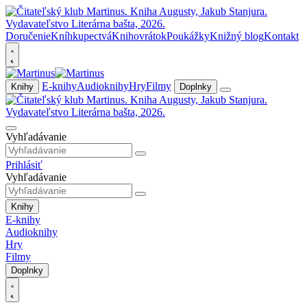
Doručenie
Kníhkupectvá
Knihovrátok
Poukážky
Knižný blog
Kontakt
E-knihy
Audioknihy
Hry
Filmy
Knihy
Doplnky
Vyhľadávanie
Prihlásiť
Vyhľadávanie
Knihy
E-knihy
Audioknihy
Hry
Filmy
Doplnky