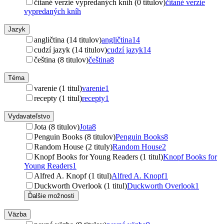
čítané verzie vypredaných kníh (0 titulov)
čítané verzie
vypredaných kníh
Jazyk
angličtina (14 titulov)
angličtina
14
cudzí jazyk (14 titulov)
cudzí jazyk
14
čeština (8 titulov)
čeština
8
Téma
varenie (1 titul)
varenie
1
recepty (1 titul)
recepty
1
Vydavateľstvo
Jota (8 titulov)
Jota
8
Penguin Books (8 titulov)
Penguin Books
8
Random House (2 tituly)
Random House
2
Knopf Books for Young Readers (1 titul)
Knopf Books for
Young Readers
1
Alfred A. Knopf (1 titul)
Alfred A. Knopf
1
Duckworth Overlook (1 titul)
Duckworth Overlook
1
Ďalšie možnosti
Väzba