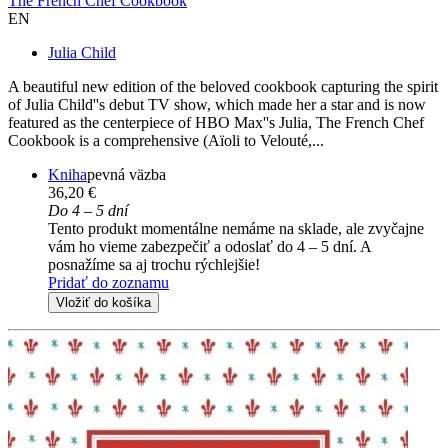
The French Chef Cookbook
EN
Julia Child
A beautiful new edition of the beloved cookbook capturing the spirit
of Julia Child''s debut TV show, which made her a star and is now
featured as the centerpiece of HBO Max''s Julia, The French Chef
Cookbook is a comprehensive (Aïoli to Velouté,...
Kniha
pevná väzba
36,20 €
Do 4 – 5 dní
Tento produkt momentálne nemáme na sklade, ale zvyčajne
vám ho vieme zabezpečiť a odoslať do 4 – 5 dní. A
posnažíme sa aj trochu rýchlejšie!
Pridať do zoznamu
Vložiť do košíka