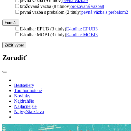
pevná väzba (9 titulov)
pevná väzba
9
brožovaná väzba (8 titulov)
brožovaná väzba
8
pevná väzba s prebalom (2 tituly)
pevná väzba s prebalom
2
Formát
E-kniha: EPUB (3 tituly)
E-kniha: EPUB
3
E-kniha: MOBI (3 tituly)
E-kniha: MOBI
3
Zúžiť výber
Zoradiť
Bestsellery
Top hodnotené
Novinky
Najdrahšie
Najlacnejšie
Najvyššia zľava