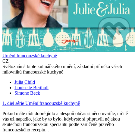
Umění francouzské kuchyně
CZ
Světoznámá bible kulinářského umění, základní příručka všech
milovníků francouzské kuchyně
Julia Child
Louisette Bertholl
Simone Beck
1. diel série
Umění francouzské kuchyně
Pokud máte rádi dobré jídlo a alespoň občas si něco uvaříte, určitě
vás už napadlo, jaké by to bylo, kdybyste si připravili nějakou
skutečnou francouzskou specialitu podle zaručeně pravého
francouzského receptu...