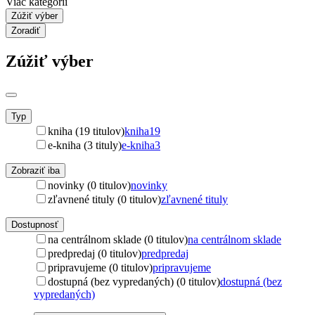
Viac kategórií
Zúžiť výber
Zoradiť
Zúžiť výber
Typ
kniha (19 titulov)
kniha
19
e-kniha (3 tituly)
e-kniha
3
Zobraziť iba
novinky (0 titulov)
novinky
zľavnené tituly (0 titulov)
zľavnené tituly
Dostupnosť
na centrálnom sklade (0 titulov)
na centrálnom sklade
predpredaj (0 titulov)
predpredaj
pripravujeme (0 titulov)
pripravujeme
dostupná (bez vypredaných) (0 titulov)
dostupná (bez
vypredaných)