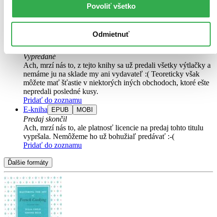
Tento produkt síce máme aktuálne na sklade, máme však už
Povoliť všetko
iba posledné kusy a ďalšie už nemá ani distribútor, preto je
možné, že bude onedlho úplne vypredaný. Ak ho chcete mať,
ponáhľajte sa!
Odmietnuť
Vložiť do košíka
Kniha
pevná väzba s prebalom
Vypredané
Ach, mrzí nás to, z tejto knihy sa už predali všetky výtlačky a
nemáme ju na sklade my ani vydavateľ :( Teoreticky však
môžete mať šťastie v niektorých iných obchodoch, ktoré ešte
nepredali posledné kusy.
Pridať do zoznamu
E-kniha
EPUB
MOBI
Predaj skončil
Ach, mrzí nás to, ale platnosť licencie na predaj tohto titulu
vypršala. Nemôžeme ho už bohužiaľ predávať :-(
Pridať do zoznamu
Ďalšie formáty