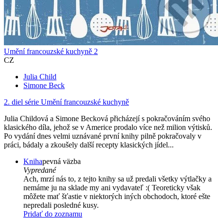
Umění francouzské kuchyně 2
CZ
Julia Child
Simone Beck
2. diel série
Umění francouzské kuchyně
Julia Childová a Simone Becková přicházejí s pokračováním svého
klasického díla, jehož se v Americe prodalo více než milion výtisků.
Po vydání dnes velmi uznávané první knihy pilně pokračovaly v
práci, bádaly a zkoušely další recepty klasických jídel...
Kniha
pevná väzba
Vypredané
Ach, mrzí nás to, z tejto knihy sa už predali všetky výtlačky a
nemáme ju na sklade my ani vydavateľ :( Teoreticky však
môžete mať šťastie v niektorých iných obchodoch, ktoré ešte
nepredali posledné kusy.
Pridať do zoznamu