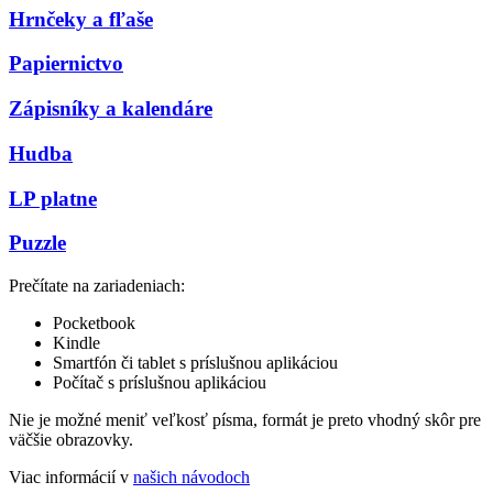
Hrnčeky a fľaše
Papiernictvo
Zápisníky a kalendáre
Hudba
LP platne
Puzzle
Prečítate na zariadeniach:
Pocketbook
Kindle
Smartfón či tablet s príslušnou aplikáciou
Počítač s príslušnou aplikáciou
Nie je možné meniť veľkosť písma, formát je preto vhodný skôr pre
väčšie obrazovky.
Viac informácií v
našich návodoch