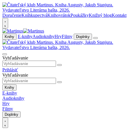
Doručenie
Kníhkupectvá
Knihovrátok
Poukážky
Knižný blog
Kontakt
E-knihy
Audioknihy
Hry
Filmy
Knihy
Doplnky
Vyhľadávanie
Prihlásiť
Vyhľadávanie
Knihy
E-knihy
Audioknihy
Hry
Filmy
Doplnky