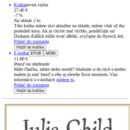
Kniha
pevná väzba
27,40 €
-7 %
Na sklade 2 ks
Túto knihu máme síce aktuálne na sklade, máme však už iba
posledné kusy. Ak ju chcete mať rýchlo, ponáhľajte sa!
Dodanie ďalších môže trvať dlhšie, zvyčajne do štyroch dní.
Pridať do zoznamu
Vložiť do košíka
E-kniha
EPUB
MOBI
11,80 €
Ihneď na stiahnutie
Máte čítačku, tablet alebo mobil? Stiahnite si do nich e-knihu:
budete ju mať hneď a ešte aj ušetríte život stromom. Viac
informácii o e-knihách
nájdete tu
.
Pridať do zoznamu
Vložiť do košíka