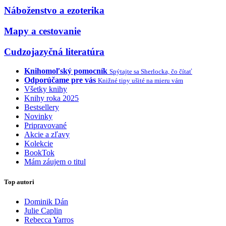
Náboženstvo a ezoterika
Mapy a cestovanie
Cudzojazyčná literatúra
Knihomoľský pomocník
Spýtajte sa Sherlocka, čo čítať
Odporúčame pre vás
Knižné tipy ušité na mieru vám
Všetky knihy
Knihy roka 2025
Bestsellery
Novinky
Pripravované
Akcie a zľavy
Kolekcie
BookTok
Mám záujem o titul
Top autori
Dominik Dán
Julie Caplin
Rebecca Yarros