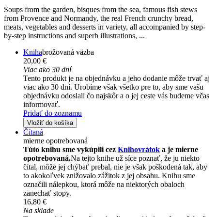
Soups from the garden, bisques from the sea, famous fish stews
from Provence and Normandy, the real French crunchy bread,
meats, vegetables and desserts in variety, all accompanied by step-
by-step instructions and superb illustrations, ...
Kniha
brožovaná väzba
20,00 €
Viac ako 30 dní
Tento produkt je na objednávku a jeho dodanie môže trvať aj
viac ako 30 dní. Urobíme však všetko pre to, aby sme vašu
objednávku odoslali čo najskôr a o jej ceste vás budeme včas
informovať.
Pridať do zoznamu
Vložiť do košíka
Čítaná
mierne opotrebovaná
Túto knihu sme vykúpili cez
Knihovrátok
a je mierne
opotrebovaná.
Na tejto knihe už síce poznať, že ju niekto
čítal, môže jej chýbať prebal, nie je však poškodená tak, aby
to akokoľvek znižovalo zážitok z jej obsahu. Knihu sme
označili nálepkou, ktorá môže na niektorých obaloch
zanechať stopy.
16,80 €
Na sklade