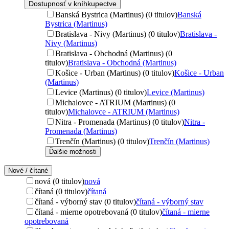
Dostupnosť v kníhkupectve
Banská Bystrica (Martinus) (0 titulov)
Banská
Bystrica (Martinus)
Bratislava - Nivy (Martinus) (0 titulov)
Bratislava -
Nivy (Martinus)
Bratislava - Obchodná (Martinus) (0
titulov)
Bratislava - Obchodná (Martinus)
Košice - Urban (Martinus) (0 titulov)
Košice - Urban
(Martinus)
Levice (Martinus) (0 titulov)
Levice (Martinus)
Michalovce - ATRIUM (Martinus) (0
titulov)
Michalovce - ATRIUM (Martinus)
Nitra - Promenada (Martinus) (0 titulov)
Nitra -
Promenada (Martinus)
Trenčín (Martinus) (0 titulov)
Trenčín (Martinus)
Ďalšie možnosti
Nové / čítané
nová (0 titulov)
nová
čítaná (0 titulov)
čítaná
čítaná - výborný stav (0 titulov)
čítaná - výborný stav
čítaná - mierne opotrebovaná (0 titulov)
čítaná - mierne
opotrebovaná