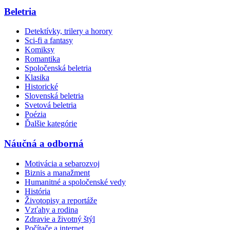
Beletria
Detektívky, trilery a horory
Sci-fi a fantasy
Komiksy
Romantika
Spoločenská beletria
Klasika
Historické
Slovenská beletria
Svetová beletria
Poézia
Ďalšie kategórie
Náučná a odborná
Motivácia a sebarozvoj
Biznis a manažment
Humanitné a spoločenské vedy
História
Životopisy a reportáže
Vzťahy a rodina
Zdravie a životný štýl
Počítače a internet