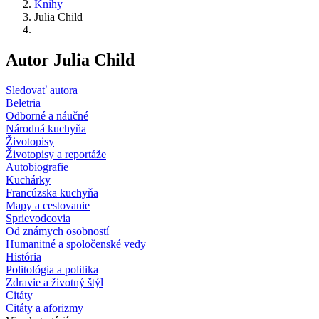
Knihy
Julia Child
Autor Julia Child
Sledovať autora
Beletria
Odborné a náučné
Národná kuchyňa
Životopisy
Životopisy a reportáže
Autobiografie
Kuchárky
Francúzska kuchyňa
Mapy a cestovanie
Sprievodcovia
Od známych osobností
Humanitné a spoločenské vedy
História
Politológia a politika
Zdravie a životný štýl
Citáty
Citáty a aforizmy