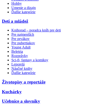
Hobby
Umenie a dizajn
Ďalšie kategórie
Deti a mládež
Knihorad – poradca kníh pre deti
Pre najmenších
Pre prvákov
Pre pubertiakov
Young Adult
Beletria
Rozprávky
Sci-fi, fantasy a komiksy
Leporelá
Náučné knihy
Ďalšie kategórie
Životopisy a reportáže
Kuchárky
Učebnice a slovníky