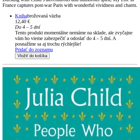
France captures post-war Paris with wonderful vividness and charm.
Kniha
brožovaná väzba
12,40 €
Do 4 – 5 dní
Tento produkt momentálne nemáme na sklade, ale zvyčajne
vám ho vieme zabezpečiť a odoslať do 4 – 5 dní. A
posnažíme sa aj trochu rýchlejšie!
Pridať do zoznamu
Vložiť do košíka