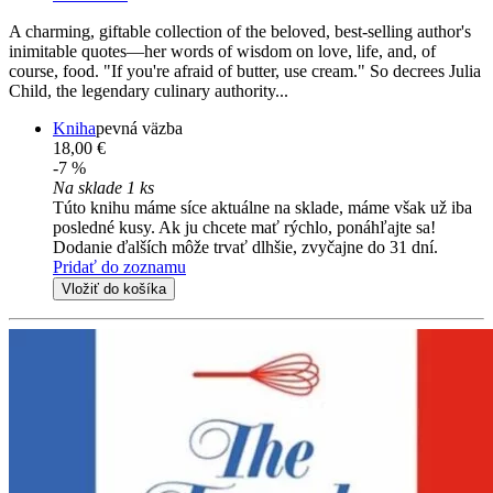
A charming, giftable collection of the beloved, best-selling author's
inimitable quotes—her words of wisdom on love, life, and, of
course, food. "If you're afraid of butter, use cream." So decrees Julia
Child, the legendary culinary authority...
Kniha
pevná väzba
18,00 €
-7 %
Na sklade 1 ks
Túto knihu máme síce aktuálne na sklade, máme však už iba
posledné kusy. Ak ju chcete mať rýchlo, ponáhľajte sa!
Dodanie ďalších môže trvať dlhšie, zvyčajne do 31 dní.
Pridať do zoznamu
Vložiť do košíka