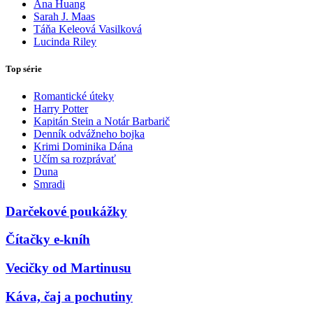
Ana Huang
Sarah J. Maas
Táňa Keleová Vasilková
Lucinda Riley
Top série
Romantické úteky
Harry Potter
Kapitán Stein a Notár Barbarič
Denník odvážneho bojka
Krimi Dominika Dána
Učím sa rozprávať
Duna
Smradi
Darčekové poukážky
Čítačky e-kníh
Vecičky od Martinusu
Káva, čaj a pochutiny