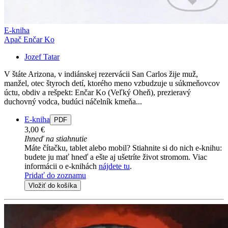
E-kniha
Apač Enčar Ko
Jozef Tatar
V štáte Arizona, v indiánskej rezervácii San Carlos žije muž,
manžel, otec štyroch detí, ktorého meno vzbudzuje u súkmeňovcov
úctu, obdiv a rešpekt: Enčar Ko (Veľký Oheň), prezieravý
duchovný vodca, budúci náčelník kmeňa...
E-kniha
PDF
3,00 €
Ihneď na stiahnutie
Máte čítačku, tablet alebo mobil? Stiahnite si do nich e-knihu:
budete ju mať hneď a ešte aj ušetríte život stromom. Viac
informácii o e-knihách
nájdete tu
.
Pridať do zoznamu
Vložiť do košíka