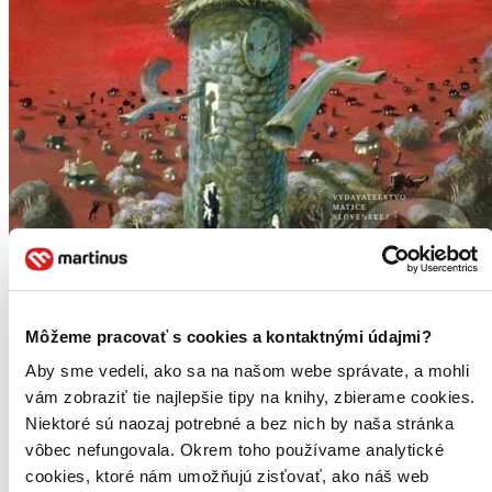
Môžeme pracovať s cookies a kontaktnými údajmi?
Najkrajšie turčianske povesti
Aby sme vedeli, ako sa na našom webe správate, a mohli
Jozef Tatár
vám zobraziť tie najlepšie tipy na knihy, zbierame cookies.
Najkrajšie turčianske povesti Jozefa Tatára predstavujú čitateľsky
Niektoré sú naozaj potrebné a bez nich by naša stránka
príťažlivý a kompaktný celok, ktorého súčasťou sú okrem povestí aj
vôbec nefungovala. Okrem toho používame analytické
odkazy na pramene a informátorov, slovník, ako aj poznámky k
histórii sídel či ich chotárov...
cookies, ktoré nám umožňujú zisťovať, ako náš web