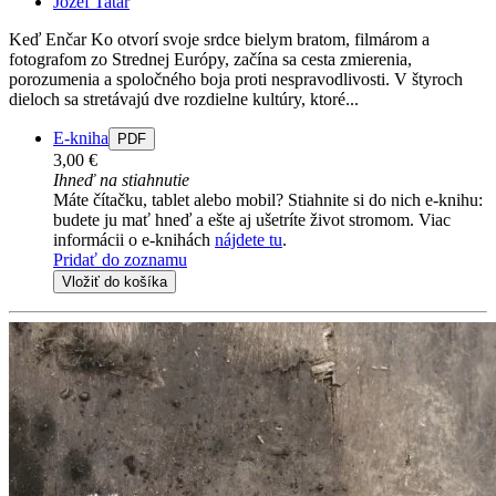
Jozef Tatár
Keď Enčar Ko otvorí svoje srdce bielym bratom, filmárom a
fotografom zo Strednej Európy, začína sa cesta zmierenia,
porozumenia a spoločného boja proti nespravodlivosti. V štyroch
dieloch sa stretávajú dve rozdielne kultúry, ktoré...
E-kniha
PDF
3,00 €
Ihneď na stiahnutie
Máte čítačku, tablet alebo mobil? Stiahnite si do nich e-knihu:
budete ju mať hneď a ešte aj ušetríte život stromom. Viac
informácii o e-knihách
nájdete tu
.
Pridať do zoznamu
Vložiť do košíka