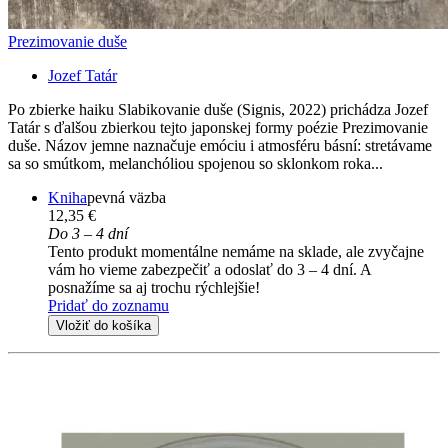
Prezimovanie duše
Jozef Tatár
Po zbierke haiku Slabikovanie duše (Signis, 2022) prichádza Jozef
Tatár s ďalšou zbierkou tejto japonskej formy poézie Prezimovanie
duše. Názov jemne naznačuje emóciu i atmosféru básní: stretávame
sa so smútkom, melanchóliou spojenou so sklonkom roka...
Kniha
pevná väzba
12,35 €
Do 3 – 4 dní
Tento produkt momentálne nemáme na sklade, ale zvyčajne
vám ho vieme zabezpečiť a odoslať do 3 – 4 dní. A
posnažíme sa aj trochu rýchlejšie!
Pridať do zoznamu
Vložiť do košíka