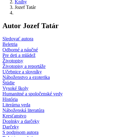
Knihy
Jozef Tatár
Autor Jozef Tatár
Sledovať autora
Beletria
Odborné a náučné
Pre deti a mládež
Životopisy
Životopisy a reportáže
Učebnice a slovníky
Náboženstvo a ezoterika
Štúdie
Vysoké školy
Humanitné a spoločenské vedy
História
Literárna veda
Náboženská literatúra
Kresťanstvo
Doplnky a darčeky
Darčeky
S podpisom autora