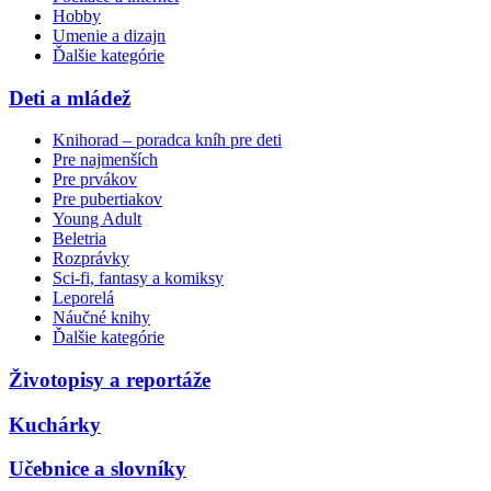
Hobby
Umenie a dizajn
Ďalšie kategórie
Deti a mládež
Knihorad – poradca kníh pre deti
Pre najmenších
Pre prvákov
Pre pubertiakov
Young Adult
Beletria
Rozprávky
Sci-fi, fantasy a komiksy
Leporelá
Náučné knihy
Ďalšie kategórie
Životopisy a reportáže
Kuchárky
Učebnice a slovníky