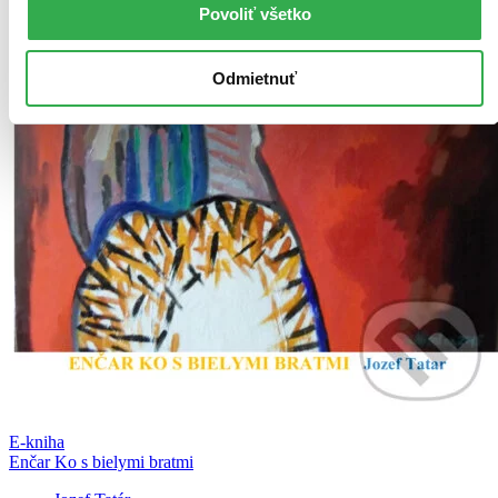
Povoliť všetko
Odmietnuť
E-kniha
Enčar Ko s bielymi bratmi