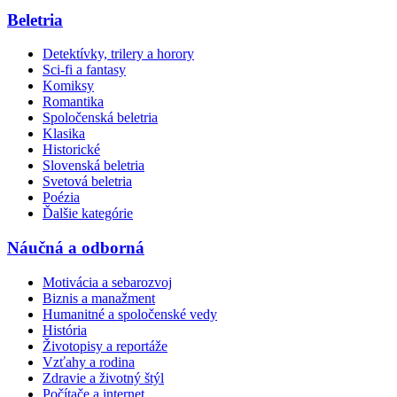
Beletria
Detektívky, trilery a horory
Sci-fi a fantasy
Komiksy
Romantika
Spoločenská beletria
Klasika
Historické
Slovenská beletria
Svetová beletria
Poézia
Ďalšie kategórie
Náučná a odborná
Motivácia a sebarozvoj
Biznis a manažment
Humanitné a spoločenské vedy
História
Životopisy a reportáže
Vzťahy a rodina
Zdravie a životný štýl
Počítače a internet