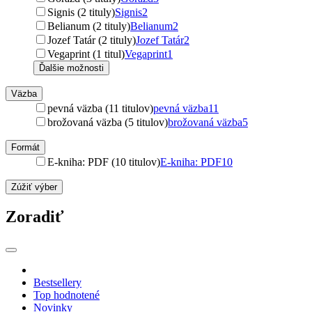
Signis (2 tituly)
Signis
2
Belianum (2 tituly)
Belianum
2
Jozef Tatár (2 tituly)
Jozef Tatár
2
Vegaprint (1 titul)
Vegaprint
1
Ďalšie možnosti
Väzba
pevná väzba (11 titulov)
pevná väzba
11
brožovaná väzba (5 titulov)
brožovaná väzba
5
Formát
E-kniha: PDF (10 titulov)
E-kniha: PDF
10
Zúžiť výber
Zoradiť
Bestsellery
Top hodnotené
Novinky