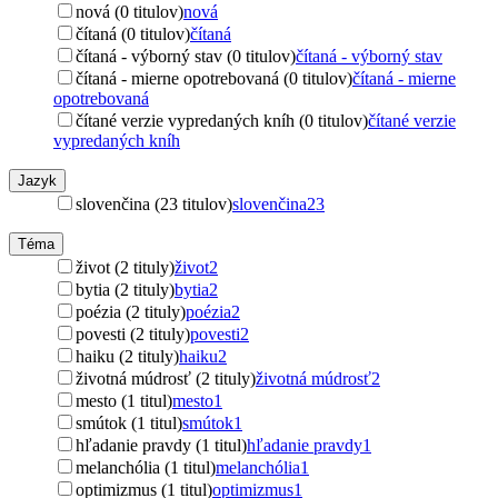
nová (0 titulov)
nová
čítaná (0 titulov)
čítaná
čítaná - výborný stav (0 titulov)
čítaná - výborný stav
čítaná - mierne opotrebovaná (0 titulov)
čítaná - mierne
opotrebovaná
čítané verzie vypredaných kníh (0 titulov)
čítané verzie
vypredaných kníh
Jazyk
slovenčina (23 titulov)
slovenčina
23
Téma
život (2 tituly)
život
2
bytia (2 tituly)
bytia
2
poézia (2 tituly)
poézia
2
povesti (2 tituly)
povesti
2
haiku (2 tituly)
haiku
2
životná múdrosť (2 tituly)
životná múdrosť
2
mesto (1 titul)
mesto
1
smútok (1 titul)
smútok
1
hľadanie pravdy (1 titul)
hľadanie pravdy
1
melanchólia (1 titul)
melanchólia
1
optimizmus (1 titul)
optimizmus
1