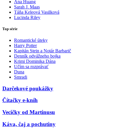
Ana Huang
Sarah J. Maas
Táňa Keleová Vasilková
Lucinda Riley
Top série
Romantické úteky
Harry Potter
Kapitán Stein a Notár Barbarič
Denník odvážneho bojka
Krimi Dominika Dána
Učím sa rozprávať
Duna
Smradi
Darčekové poukážky
Čítačky e-kníh
Vecičky od Martinusu
Káva, čaj a pochutiny