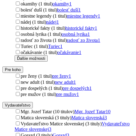
okamihy (1 titul)
okamihy
1
bolesť duší (1 titul)
bolesť duší
1
miestne legendy (1 titul)
miestne legendy
1
nádej (1 titul)
nádej
1
historické fakty (1 titul)
historické fakty
1
osobná lyrika (1 titul)
osobná lyrika
1
radosť zo života (1 titul)
radosť zo života
1
Turiec (1 titul)
Turiec
1
očakávanie (1 titul)
očakávanie
1
Ďalšie možnosti
Pre koho
pre ženy (1 titul)
pre ženy
1
new adult (1 titul)
new adult
1
pre dospelých (1 titul)
pre dospelých
1
pre mužov (1 titul)
pre mužov
1
Vydavateľstvo
Mgr. Jozef Tatar (10 titulov)
Mgr. Jozef Tatar
10
Matica slovenská (3 tituly)
Matica slovenská
3
Vydavateľstvo Matice slovenskej (3 tituly)
Vydavateľstvo
Matice slovenskej
3
Gorazd (3 tituly)
Gorazd
3