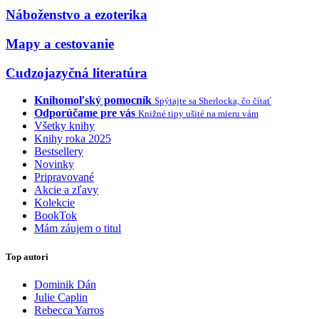
Náboženstvo a ezoterika
Mapy a cestovanie
Cudzojazyčná literatúra
Knihomoľský pomocník
Spýtajte sa Sherlocka, čo čítať
Odporúčame pre vás
Knižné tipy ušité na mieru vám
Všetky knihy
Knihy roka 2025
Bestsellery
Novinky
Pripravované
Akcie a zľavy
Kolekcie
BookTok
Mám záujem o titul
Top autori
Dominik Dán
Julie Caplin
Rebecca Yarros