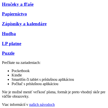
Hrnčeky a fľaše
Papiernictvo
Zápisníky a kalendáre
Hudba
LP platne
Puzzle
Prečítate na zariadeniach:
Pocketbook
Kindle
Smartfón či tablet s príslušnou aplikáciou
Počítač s príslušnou aplikáciou
Nie je možné meniť veľkosť písma, formát je preto vhodný skôr pre
väčšie obrazovky.
Viac informácií v
našich návodoch