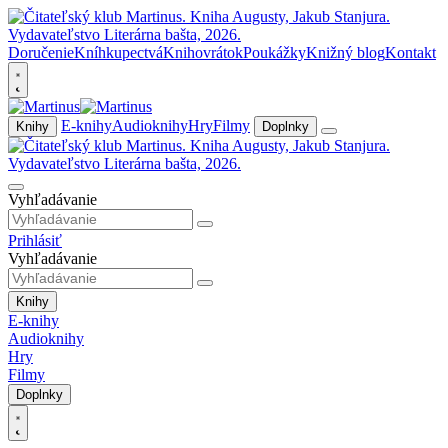
Doručenie
Kníhkupectvá
Knihovrátok
Poukážky
Knižný blog
Kontakt
E-knihy
Audioknihy
Hry
Filmy
Knihy
Doplnky
Vyhľadávanie
Prihlásiť
Vyhľadávanie
Knihy
E-knihy
Audioknihy
Hry
Filmy
Doplnky