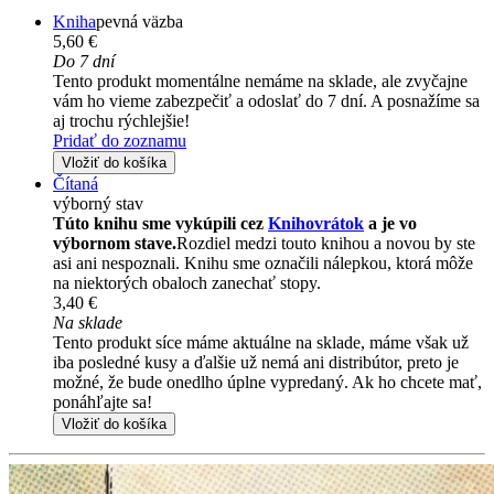
Kniha
pevná väzba
5,60 €
Do 7 dní
Tento produkt momentálne nemáme na sklade, ale zvyčajne
vám ho vieme zabezpečiť a odoslať do 7 dní. A posnažíme sa
aj trochu rýchlejšie!
Pridať do zoznamu
Vložiť do košíka
Čítaná
výborný stav
Túto knihu sme vykúpili cez
Knihovrátok
a je vo
výbornom stave.
Rozdiel medzi touto knihou a novou by ste
asi ani nespoznali. Knihu sme označili nálepkou, ktorá môže
na niektorých obaloch zanechať stopy.
3,40 €
Na sklade
Tento produkt síce máme aktuálne na sklade, máme však už
iba posledné kusy a ďalšie už nemá ani distribútor, preto je
možné, že bude onedlho úplne vypredaný. Ak ho chcete mať,
ponáhľajte sa!
Vložiť do košíka