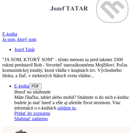
E-kniha
Ja som, ktorý som
Jozef Tatár
"JA SOM, KTORÝ SOM" - týmto menom sa pred takmer 3300
rokmi predstavil Boh - Stvoriteľ starozákonnému Mojžišovi. Počas
komunistickej totality, ktorá vládla v krajinách tzv. Východného
bloku, a žiaľ, v niektorých štátoch sveta vládne...
E-kniha
PDF
Ihneď na stiahnutie
Máte čítačku, tablet alebo mobil? Stiahnite si do nich e-knihu:
budete ju mať hneď a ešte aj ušetríte život stromom. Viac
informácii o e-knihách
nájdete tu
.
Pridať do zoznamu
Stiahnuť zadarmo