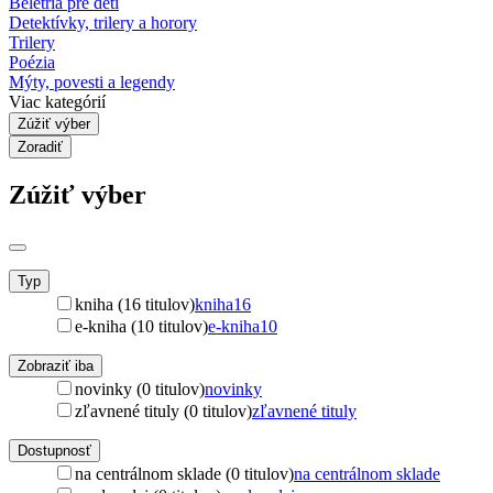
Beletria pre deti
Detektívky, trilery a horory
Trilery
Poézia
Mýty, povesti a legendy
Viac kategórií
Zúžiť výber
Zoradiť
Zúžiť výber
Typ
kniha (16 titulov)
kniha
16
e-kniha (10 titulov)
e-kniha
10
Zobraziť iba
novinky (0 titulov)
novinky
zľavnené tituly (0 titulov)
zľavnené tituly
Dostupnosť
na centrálnom sklade (0 titulov)
na centrálnom sklade