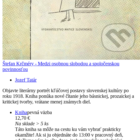
Štefan Krčméry - Medzi osobnou slobodou a spoločenskou
povinnosťou
Jozef Tatár
Objavte literárny portrét kľúčovej postavy slovenskej kultúry po
roku 1918. Kniha ponúka nové čítanie jeho básnickej, prozaickej a
kritickej tvorby, vrátane menej známych diel.
Kniha
pevná väzba
12,70 €
Na sklade > 5 ks
Táto kniha sa môže na cestu ku vám vybrať prakticky
okamžite! Ak si ju objednáte do 13:00 v pracovný deň,