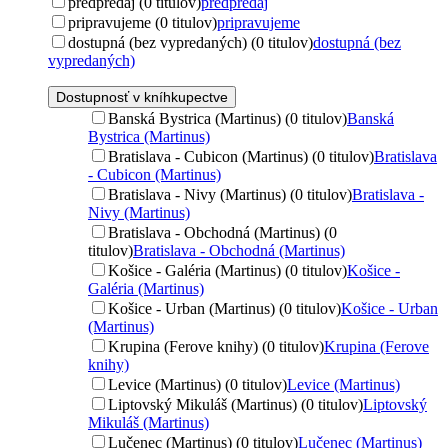
predpredaj (0 titulov)
predpredaj
pripravujeme (0 titulov)
pripravujeme
dostupná (bez vypredaných) (0 titulov)
dostupná (bez
vypredaných)
Dostupnosť v kníhkupectve
Banská Bystrica (Martinus) (0 titulov)
Banská
Bystrica (Martinus)
Bratislava - Cubicon (Martinus) (0 titulov)
Bratislava
- Cubicon (Martinus)
Bratislava - Nivy (Martinus) (0 titulov)
Bratislava -
Nivy (Martinus)
Bratislava - Obchodná (Martinus) (0
titulov)
Bratislava - Obchodná (Martinus)
Košice - Galéria (Martinus) (0 titulov)
Košice -
Galéria (Martinus)
Košice - Urban (Martinus) (0 titulov)
Košice - Urban
(Martinus)
Krupina (Ferove knihy) (0 titulov)
Krupina (Ferove
knihy)
Levice (Martinus) (0 titulov)
Levice (Martinus)
Liptovský Mikuláš (Martinus) (0 titulov)
Liptovský
Mikuláš (Martinus)
Lučenec (Martinus) (0 titulov)
Lučenec (Martinus)