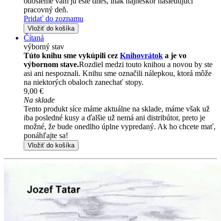
odošleme vám ju ešte dnes, inak najneskôr nasledujúci
pracovný deň.
Pridať do zoznamu
Vložiť do košíka
Čítaná
výborný stav
Túto knihu sme vykúpili cez
Knihovrátok
a je vo
výbornom stave.
Rozdiel medzi touto knihou a novou by ste
asi ani nespoznali. Knihu sme označili nálepkou, ktorá môže
na niektorých obaloch zanechať stopy.
9,00 €
Na sklade
Tento produkt síce máme aktuálne na sklade, máme však už
iba posledné kusy a ďalšie už nemá ani distribútor, preto je
možné, že bude onedlho úplne vypredaný. Ak ho chcete mať,
ponáhľajte sa!
Vložiť do košíka