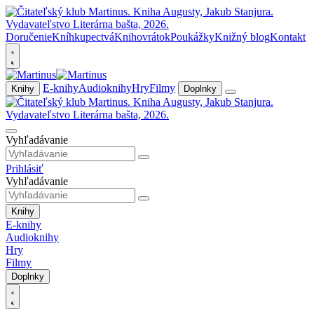
Doručenie
Kníhkupectvá
Knihovrátok
Poukážky
Knižný blog
Kontakt
E-knihy
Audioknihy
Hry
Filmy
Knihy
Doplnky
Vyhľadávanie
Prihlásiť
Vyhľadávanie
Knihy
E-knihy
Audioknihy
Hry
Filmy
Doplnky