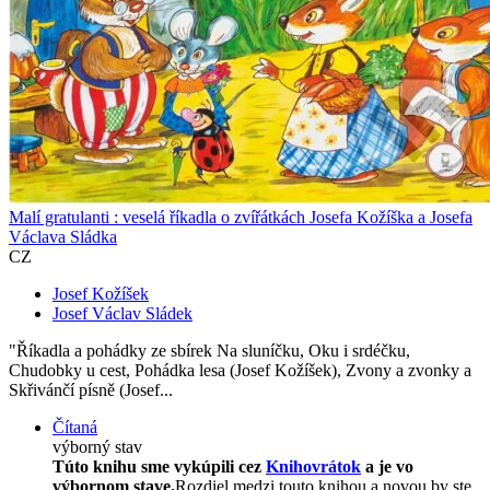
Malí gratulanti : veselá říkadla o zvířátkách Josefa Kožíška a Josefa
Václava Sládka
CZ
Josef Kožíšek
Josef Václav Sládek
"Říkadla a pohádky ze sbírek Na sluníčku, Oku i srdéčku,
Chudobky u cest, Pohádka lesa (Josef Kožíšek), Zvony a zvonky a
Skřivánčí písně (Josef...
Čítaná
výborný stav
Túto knihu sme vykúpili cez
Knihovrátok
a je vo
výbornom stave.
Rozdiel medzi touto knihou a novou by ste