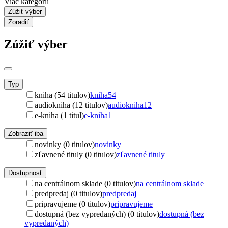
Viac kategórií
Zúžiť výber
Zoradiť
Zúžiť výber
Typ
kniha (54 titulov)
kniha
54
audiokniha (12 titulov)
audiokniha
12
e-kniha (1 titul)
e-kniha
1
Zobraziť iba
novinky (0 titulov)
novinky
zľavnené tituly (0 titulov)
zľavnené tituly
Dostupnosť
na centrálnom sklade (0 titulov)
na centrálnom sklade
predpredaj (0 titulov)
predpredaj
pripravujeme (0 titulov)
pripravujeme
dostupná (bez vypredaných) (0 titulov)
dostupná (bez
vypredaných)