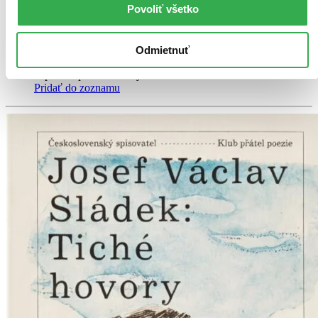
Povoliť všetko
Kniha
brožovaná väzba
Vypredané
Ach, mrzí nás to, z tejto knihy sa už predali všetky výtlačky a
nemáme ju na sklade my ani vydavateľ :( Teoreticky však
Odmietnuť
môžete mať šťastie v niektorých iných obchodoch, ktoré ešte
nepredali posledné kusy.
Pridať do zoznamu