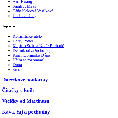
Ana Huang
Sarah J. Maas
Táňa Keleová Vasilková
Lucinda Riley
Top série
Romantické úteky
Harry Potter
Kapitán Stein a Notár Barbarič
Denník odvážneho bojka
Krimi Dominika Dána
Učím sa rozprávať
Duna
Smradi
Darčekové poukážky
Čítačky e-kníh
Vecičky od Martinusu
Káva, čaj a pochutiny