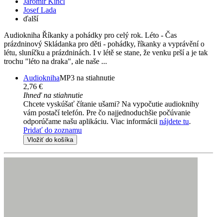
Jaromír Kincl
Josef Lada
ďalší
Audiokniha Říkanky a pohádky pro celý rok. Léto - Čas
prázdninový Skládanka pro děti - pohádky, říkanky a vyprávění o
létu, sluníčku a prázdninách. I v létě se stane, že venku prší a je tak
trochu "léto na draka", ale naše ...
Audiokniha
MP3 na stiahnutie
2,76 €
Ihneď na stiahnutie
Chcete vyskúšať čítanie ušami? Na vypočutie audioknihy
vám postačí telefón. Pre čo najjednoduchšie počúvanie
odporúčame našu aplikáciu. Viac informácii
nájdete tu
.
Pridať do zoznamu
Vložiť do košíka