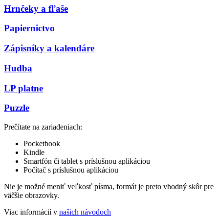
Hrnčeky a fľaše
Papiernictvo
Zápisníky a kalendáre
Hudba
LP platne
Puzzle
Prečítate na zariadeniach:
Pocketbook
Kindle
Smartfón či tablet s príslušnou aplikáciou
Počítač s príslušnou aplikáciou
Nie je možné meniť veľkosť písma, formát je preto vhodný skôr pre
väčšie obrazovky.
Viac informácií v
našich návodoch