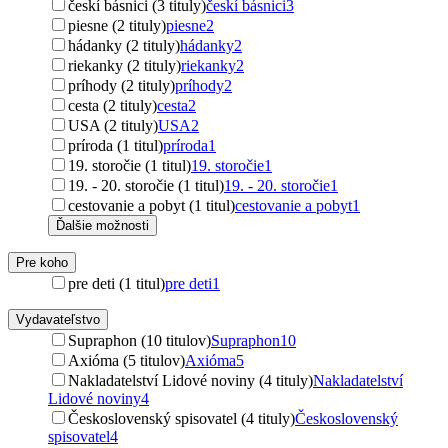
českí básnici (3 tituly)
českí básnici
3
piesne (2 tituly)
piesne
2
hádanky (2 tituly)
hádanky
2
riekanky (2 tituly)
riekanky
2
príhody (2 tituly)
príhody
2
cesta (2 tituly)
cesta
2
USA (2 tituly)
USA
2
príroda (1 titul)
príroda
1
19. storočie (1 titul)
19. storočie
1
19. - 20. storočie (1 titul)
19. - 20. storočie
1
cestovanie a pobyt (1 titul)
cestovanie a pobyt
1
Ďalšie možnosti
Pre koho
pre deti (1 titul)
pre deti
1
Vydavateľstvo
Supraphon (10 titulov)
Supraphon
10
Axióma (5 titulov)
Axióma
5
Nakladatelství Lidové noviny (4 tituly)
Nakladatelství
Lidové noviny
4
Československý spisovatel (4 tituly)
Československý
spisovatel
4