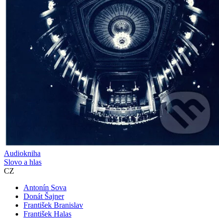
Audiokniha
Slovo a hlas
CZ
Antonín Sova
Donát Šajner
František Branislav
František Halas