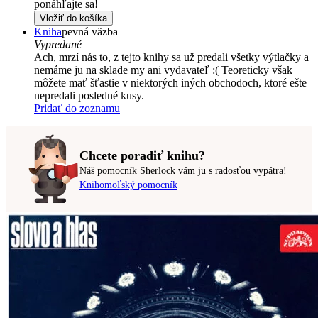
ponáhľajte sa!
Vložiť do košíka
Kniha
pevná väzba
Vypredané
Ach, mrzí nás to, z tejto knihy sa už predali všetky výtlačky a
nemáme ju na sklade my ani vydavateľ :( Teoreticky však
môžete mať šťastie v niektorých iných obchodoch, ktoré ešte
nepredali posledné kusy.
Pridať do zoznamu
Chcete poradiť knihu?
Náš pomocník Sherlock vám ju s radosťou vypátra!
Knihomoľský pomocník