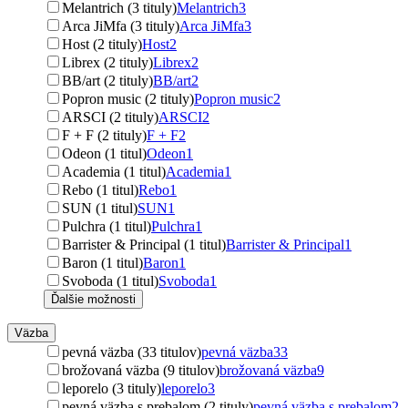
Melantrich (3 tituly)
Melantrich
3
Arca JiMfa (3 tituly)
Arca JiMfa
3
Host (2 tituly)
Host
2
Librex (2 tituly)
Librex
2
BB/art (2 tituly)
BB/art
2
Popron music (2 tituly)
Popron music
2
ARSCI (2 tituly)
ARSCI
2
F + F (2 tituly)
F + F
2
Odeon (1 titul)
Odeon
1
Academia (1 titul)
Academia
1
Rebo (1 titul)
Rebo
1
SUN (1 titul)
SUN
1
Pulchra (1 titul)
Pulchra
1
Barrister & Principal (1 titul)
Barrister & Principal
1
Baron (1 titul)
Baron
1
Svoboda (1 titul)
Svoboda
1
Ďalšie možnosti
Väzba
pevná väzba (33 titulov)
pevná väzba
33
brožovaná väzba (9 titulov)
brožovaná väzba
9
leporelo (3 tituly)
leporelo
3
pevná väzba s prebalom (2 tituly)
pevná väzba s prebalom
2