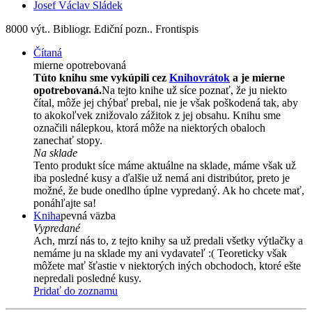
Josef Václav Sládek
8000 výt.. Bibliogr. Ediční pozn.. Frontispis
Čítaná
mierne opotrebovaná
Túto knihu sme vykúpili cez
Knihovrátok
a je mierne
opotrebovaná.
Na tejto knihe už síce poznať, že ju niekto
čítal, môže jej chýbať prebal, nie je však poškodená tak, aby
to akokoľvek znižovalo zážitok z jej obsahu. Knihu sme
označili nálepkou, ktorá môže na niektorých obaloch
zanechať stopy.
Na sklade
Tento produkt síce máme aktuálne na sklade, máme však už
iba posledné kusy a ďalšie už nemá ani distribútor, preto je
možné, že bude onedlho úplne vypredaný. Ak ho chcete mať,
ponáhľajte sa!
Kniha
pevná väzba
Vypredané
Ach, mrzí nás to, z tejto knihy sa už predali všetky výtlačky a
nemáme ju na sklade my ani vydavateľ :( Teoreticky však
môžete mať šťastie v niektorých iných obchodoch, ktoré ešte
nepredali posledné kusy.
Pridať do zoznamu