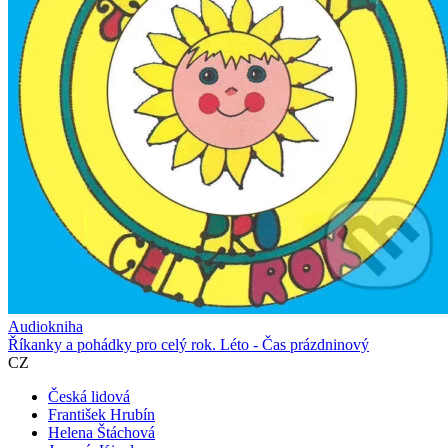
Audiokniha
Říkanky a pohádky pro celý rok. Léto - Čas prázdninový
CZ
Česká lidová
František Hrubín
Helena Štáchová