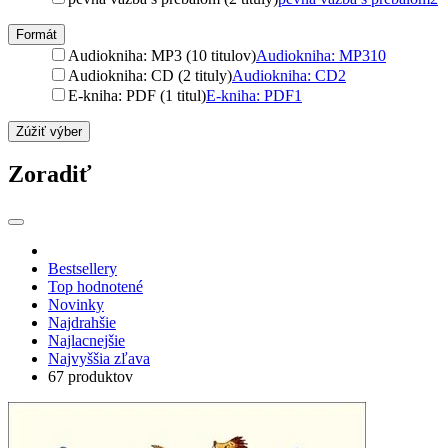
Formát
Audiokniha: MP3 (10 titulov)
Audiokniha: MP3
10
Audiokniha: CD (2 tituly)
Audiokniha: CD
2
E-kniha: PDF (1 titul)
E-kniha: PDF
1
Zúžiť výber
Zoradiť
Bestsellery
Top hodnotené
Novinky
Najdrahšie
Najlacnejšie
Najvyššia zľava
67 produktov