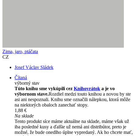
Zima, jaro, ptáčata
CZ
Josef Václav Sládek
Čítaná
výborný stav
Túto knihu sme vykúpili cez
Knihovrátok
a je vo
výbornom stave.
Rozdiel medzi touto knihou a novou by ste
asi ani nespoznali. Knihu sme označili nálepkou, ktorá môže
na niektorých obaloch zanechať stopy.
1,88 €
Na sklade
Tento produkt síce máme aktuálne na sklade, máme však už
iba posledné kusy a ďalšie už nemá ani distribútor, preto je
možné, že bude onedlho úplne vypredaný. Ak ho chcete mať,