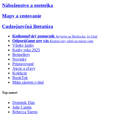
Náboženstvo a ezoterika
Mapy a cestovanie
Cudzojazyčná literatúra
Knihomoľský pomocník
Spýtajte sa Sherlocka, čo čítať
Odporúčame pre vás
Knižné tipy ušité na mieru vám
Všetky knihy
Knihy roka 2025
Bestsellery
Novinky
Pripravované
Akcie a zľavy
Kolekcie
BookTok
Mám záujem o titul
Top autori
Dominik Dán
Julie Caplin
Rebecca Yarros