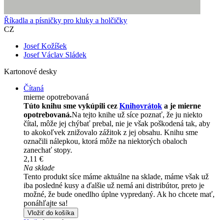
Říkadla a písničky pro kluky a holčičky
CZ
Josef Kožíšek
Josef Václav Sládek
Kartonové desky
Čítaná
mierne opotrebovaná
Túto knihu sme vykúpili cez
Knihovrátok
a je mierne
opotrebovaná.
Na tejto knihe už síce poznať, že ju niekto
čítal, môže jej chýbať prebal, nie je však poškodená tak, aby
to akokoľvek znižovalo zážitok z jej obsahu. Knihu sme
označili nálepkou, ktorá môže na niektorých obaloch
zanechať stopy.
2,11 €
Na sklade
Tento produkt síce máme aktuálne na sklade, máme však už
iba posledné kusy a ďalšie už nemá ani distribútor, preto je
možné, že bude onedlho úplne vypredaný. Ak ho chcete mať,
ponáhľajte sa!
Vložiť do košíka