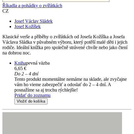
Říkadla a pohádky o zvířátkách
CZ
Josef Václav Sládek
Josef Kožíšek
Klasické verše a příběhy o zvířátkách od Josefa Kožíška a Josefa
Václava Sládka v půvabném výboru, který potěší malé děti i jejich
rodiče. Ideální knížka pro společně strávené chvíle nebo jako čtení
na dobrou noc.
Kniha
pevná väzba
6,65 €
Do 2 – 4 dní
Tento produkt momentálne nemáme na sklade, ale zvyčajne
vám ho vieme zabezpečiť a odoslať do 2 – 4 dní. A
posnažíme sa aj trochu rýchlejšie!
Pridať do zoznamu
Vložiť do košíka