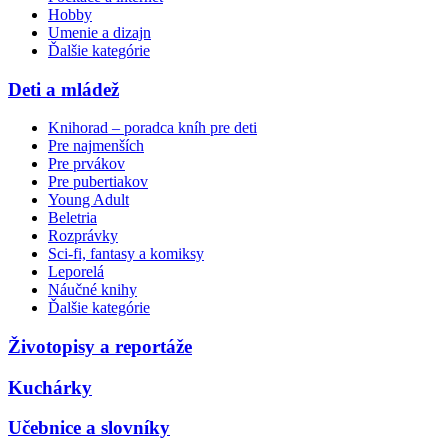
Hobby
Umenie a dizajn
Ďalšie kategórie
Deti a mládež
Knihorad – poradca kníh pre deti
Pre najmenších
Pre prvákov
Pre pubertiakov
Young Adult
Beletria
Rozprávky
Sci-fi, fantasy a komiksy
Leporelá
Náučné knihy
Ďalšie kategórie
Životopisy a reportáže
Kuchárky
Učebnice a slovníky