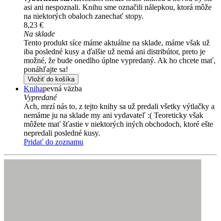
asi ani nespoznali. Knihu sme označili nálepkou, ktorá môže
na niektorých obaloch zanechať stopy.
8,23 €
Na sklade
Tento produkt síce máme aktuálne na sklade, máme však už
iba posledné kusy a ďalšie už nemá ani distribútor, preto je
možné, že bude onedlho úplne vypredaný. Ak ho chcete mať,
ponáhľajte sa!
Vložiť do košíka
Kniha
pevná väzba
Vypredané
Ach, mrzí nás to, z tejto knihy sa už predali všetky výtlačky a
nemáme ju na sklade my ani vydavateľ :( Teoreticky však
môžete mať šťastie v niektorých iných obchodoch, ktoré ešte
nepredali posledné kusy.
Pridať do zoznamu