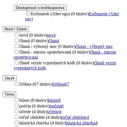
Dostupnosť v kníhkupectve
Kežmarok (Alter ego) (0 titulov)
Kežmarok (Alter
ego)
Nové / čítané
nová (0 titulov)
nová
čítaná (0 titulov)
čítaná
čítaná - výborný stav (0 titulov)
čítaná - výborný stav
čítaná - mierne opotrebovaná (0 titulov)
čítaná - mierne
opotrebovaná
čítané verzie vypredaných kníh (0 titulov)
čítané verzie
vypredaných kníh
Jazyk
čeština (67 titulov)
čeština
67
Téma
básne (8 titulov)
básne
8
poézia (6 titulov)
poézia
6
učenie (4 tituly)
učenie
4
ročné obdobie (4 tituly)
ročné obdobie
4
básnická zbierka (4 tituly)
básnická zbierka
4