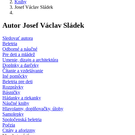
Knihy
Josef Václav Sládek
Autor Josef Václav Sládek
Sledovať autora
Beletria
Odborné a náučné
Pre deti a mládež
Umenie, dizajn a architektúra
Doplnky a darčeky
Čítanie a vzdelávanie
Iné pomôcky
Beletria pre deti
Rozprávky
Básničky
Hádanky a riekanky
Náučné knihy
Hlavolamy, doplňovačky, úlohy
Samolepky
Spoločenská beletria
Poézia
Citáty a aforizmy