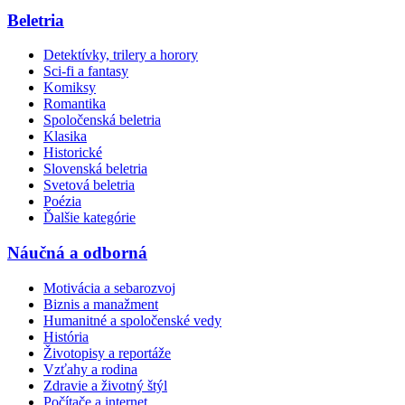
Beletria
Detektívky, trilery a horory
Sci-fi a fantasy
Komiksy
Romantika
Spoločenská beletria
Klasika
Historické
Slovenská beletria
Svetová beletria
Poézia
Ďalšie kategórie
Náučná a odborná
Motivácia a sebarozvoj
Biznis a manažment
Humanitné a spoločenské vedy
História
Životopisy a reportáže
Vzťahy a rodina
Zdravie a životný štýl
Počítače a internet