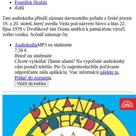
František Hrubín
ďalší
Tato audiokniha přináší záznam slavnostního pořadu z české poezie
19. a 20. století, který uvedla Viola pod názvem Slovo a hlas 22.
října 1978 v Dvořákově síni Domu umělců k patnáctému výročí
svého vzniku. Scénář zahrnuje čty
Audiokniha
MP3 na stiahnutie
7,56 €
Ihneď na stiahnutie
Chcete vyskúšať čítanie ušami? Na vypočutie audioknihy
vám postačí telefón. Pre čo najjednoduchšie počúvanie
odporúčame našu aplikáciu. Viac informácii
nájdete tu
.
Pridať do zoznamu
Vložiť do košíka