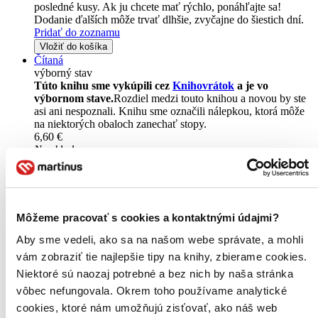
posledné kusy. Ak ju chcete mať rýchlo, ponáhľajte sa!
Dodanie ďalších môže trvať dlhšie, zvyčajne do šiestich dní.
Pridať do zoznamu
Vložiť do košíka
Čítaná
výborný stav
Túto knihu sme vykúpili cez
Knihovrátok
a je vo
výbornom stave.
Rozdiel medzi touto knihou a novou by ste
asi ani nespoznali. Knihu sme označili nálepkou, ktorá môže
na niektorých obaloch zanechať stopy.
6,60 €
Na sklade
Tento produkt síce máme aktuálne na sklade, máme však už
iba posledné kusy a ďalšie už nemá ani distribútor, preto je
možné, že bude onedlho úplne vypredaný. Ak ho chcete mať,
ponáhľajte sa!
Vložiť do košíka
Môžeme pracovať s cookies a kontaktnými údajmi?
Aby sme vedeli, ako sa na našom webe správate, a mohli
vám zobraziť tie najlepšie tipy na knihy, zbierame cookies.
Niektoré sú naozaj potrebné a bez nich by naša stránka
vôbec nefungovala. Okrem toho používame analytické
cookies, ktoré nám umožňujú zisťovať, ako náš web