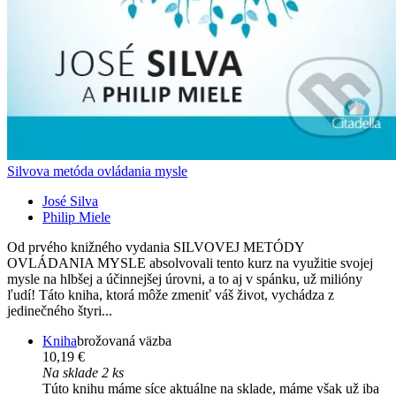
Silvova metóda ovládania mysle
José Silva
Philip Miele
Od prvého knižného vydania SILVOVEJ METÓDY
OVLÁDANIA MYSLE absolvovali tento kurz na využitie svojej
mysle na hlbšej a účinnejšej úrovni, a to aj v spánku, už milióny
ľudí! Táto kniha, ktorá môže zmeniť váš život, vychádza z
jedinečného štyri...
Kniha
brožovaná väzba
10,19 €
Na sklade 2 ks
Túto knihu máme síce aktuálne na sklade, máme však už iba