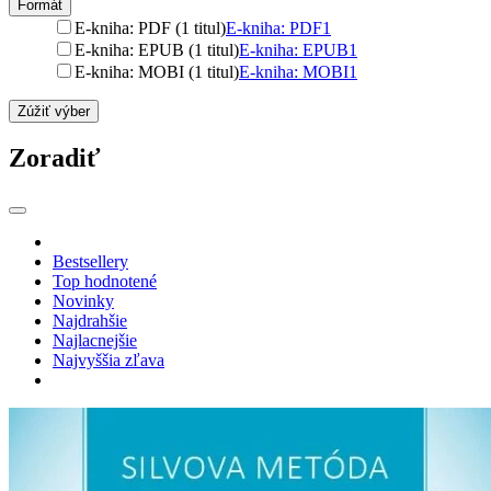
Formát
E-kniha: PDF (1 titul)
E-kniha: PDF
1
E-kniha: EPUB (1 titul)
E-kniha: EPUB
1
E-kniha: MOBI (1 titul)
E-kniha: MOBI
1
Zúžiť výber
Zoradiť
Bestsellery
Top hodnotené
Novinky
Najdrahšie
Najlacnejšie
Najvyššia zľava