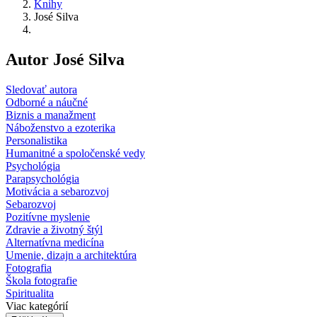
Knihy
José Silva
Autor José Silva
Sledovať autora
Odborné a náučné
Biznis a manažment
Náboženstvo a ezoterika
Personalistika
Humanitné a spoločenské vedy
Psychológia
Parapsychológia
Motivácia a sebarozvoj
Sebarozvoj
Pozitívne myslenie
Zdravie a životný štýl
Alternatívna medicína
Umenie, dizajn a architektúra
Fotografia
Škola fotografie
Spiritualita
Viac kategórií