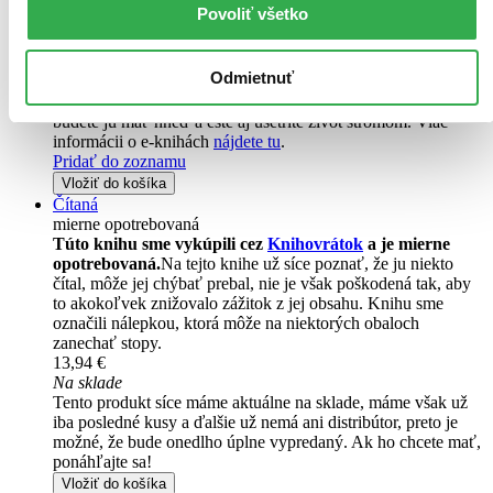
Povoliť všetko
Vložiť do košíka
E-kniha
PDF
EPUB
MOBI
7,56 €
Odmietnuť
Ihneď na stiahnutie
Máte čítačku, tablet alebo mobil? Stiahnite si do nich e-knihu:
budete ju mať hneď a ešte aj ušetríte život stromom. Viac
informácii o e-knihách
nájdete tu
.
Pridať do zoznamu
Vložiť do košíka
Čítaná
mierne opotrebovaná
Túto knihu sme vykúpili cez
Knihovrátok
a je mierne
opotrebovaná.
Na tejto knihe už síce poznať, že ju niekto
čítal, môže jej chýbať prebal, nie je však poškodená tak, aby
to akokoľvek znižovalo zážitok z jej obsahu. Knihu sme
označili nálepkou, ktorá môže na niektorých obaloch
zanechať stopy.
13,94 €
Na sklade
Tento produkt síce máme aktuálne na sklade, máme však už
iba posledné kusy a ďalšie už nemá ani distribútor, preto je
možné, že bude onedlho úplne vypredaný. Ak ho chcete mať,
ponáhľajte sa!
Vložiť do košíka