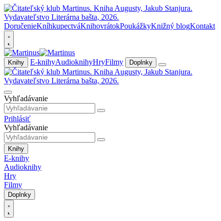
Doručenie
Kníhkupectvá
Knihovrátok
Poukážky
Knižný blog
Kontakt
E-knihy
Audioknihy
Hry
Filmy
Knihy
Doplnky
Vyhľadávanie
Prihlásiť
Vyhľadávanie
Knihy
E-knihy
Audioknihy
Hry
Filmy
Doplnky