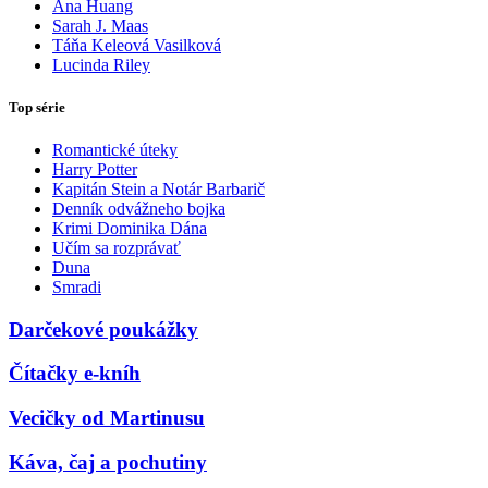
Ana Huang
Sarah J. Maas
Táňa Keleová Vasilková
Lucinda Riley
Top série
Romantické úteky
Harry Potter
Kapitán Stein a Notár Barbarič
Denník odvážneho bojka
Krimi Dominika Dána
Učím sa rozprávať
Duna
Smradi
Darčekové poukážky
Čítačky e-kníh
Vecičky od Martinusu
Káva, čaj a pochutiny