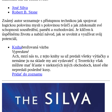
José Silva
Robert B. Stone
Známý autor seznamuje s přístupnou technikou jak spojovat
logickou polovinu mysli s polovinou tvůrčí a jak zdokonalit své
schopnosti soustředění, paměti a rozhodování. Je klíčem k
úspěšnému životu a nabízí návod, jak se uvolnit a využívat svůj
potenciál,
Kniha
brožovaná väzba
Vypredané
Ach, mrzí nás to, z tejto knihy sa už predali všetky výtlačky a
nemáme ju na sklade my ani vydavateľ :( Teoreticky však
môžete mať šťastie v niektorých iných obchodoch, ktoré ešte
nepredali posledné kusy.
Pridať do zoznamu