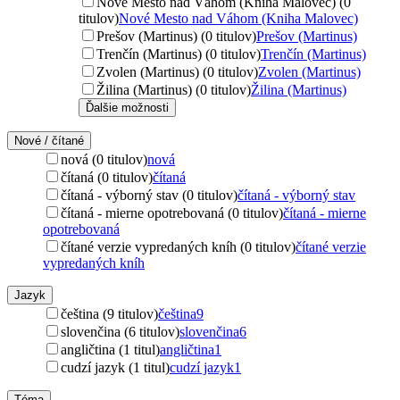
Nové Mesto nad Váhom (Kniha Malovec) (0
titulov)
Nové Mesto nad Váhom (Kniha Malovec)
Prešov (Martinus) (0 titulov)
Prešov (Martinus)
Trenčín (Martinus) (0 titulov)
Trenčín (Martinus)
Zvolen (Martinus) (0 titulov)
Zvolen (Martinus)
Žilina (Martinus) (0 titulov)
Žilina (Martinus)
Ďalšie možnosti
Nové / čítané
nová (0 titulov)
nová
čítaná (0 titulov)
čítaná
čítaná - výborný stav (0 titulov)
čítaná - výborný stav
čítaná - mierne opotrebovaná (0 titulov)
čítaná - mierne
opotrebovaná
čítané verzie vypredaných kníh (0 titulov)
čítané verzie
vypredaných kníh
Jazyk
čeština (9 titulov)
čeština
9
slovenčina (6 titulov)
slovenčina
6
angličtina (1 titul)
angličtina
1
cudzí jazyk (1 titul)
cudzí jazyk
1
Téma