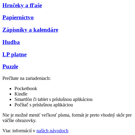
Hrnčeky a fľaše
Papiernictvo
Zápisníky a kalendáre
Hudba
LP platne
Puzzle
Prečítate na zariadeniach:
Pocketbook
Kindle
Smartfón či tablet s príslušnou aplikáciou
Počítač s príslušnou aplikáciou
Nie je možné meniť veľkosť písma, formát je preto vhodný skôr pre
väčšie obrazovky.
Viac informácií v
našich návodoch