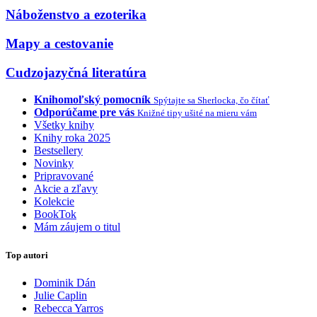
Náboženstvo a ezoterika
Mapy a cestovanie
Cudzojazyčná literatúra
Knihomoľský pomocník
Spýtajte sa Sherlocka, čo čítať
Odporúčame pre vás
Knižné tipy ušité na mieru vám
Všetky knihy
Knihy roka 2025
Bestsellery
Novinky
Pripravované
Akcie a zľavy
Kolekcie
BookTok
Mám záujem o titul
Top autori
Dominik Dán
Julie Caplin
Rebecca Yarros