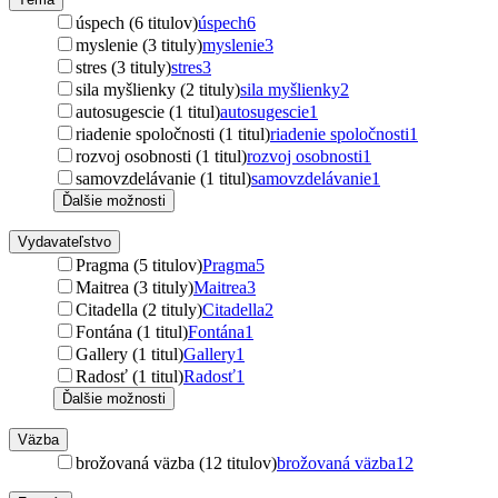
úspech (6 titulov)
úspech
6
myslenie (3 tituly)
myslenie
3
stres (3 tituly)
stres
3
sila myšlienky (2 tituly)
sila myšlienky
2
autosugescie (1 titul)
autosugescie
1
riadenie spoločnosti (1 titul)
riadenie spoločnosti
1
rozvoj osobnosti (1 titul)
rozvoj osobnosti
1
samovzdelávanie (1 titul)
samovzdelávanie
1
Ďalšie možnosti
Vydavateľstvo
Pragma (5 titulov)
Pragma
5
Maitrea (3 tituly)
Maitrea
3
Citadella (2 tituly)
Citadella
2
Fontána (1 titul)
Fontána
1
Gallery (1 titul)
Gallery
1
Radosť (1 titul)
Radosť
1
Ďalšie možnosti
Väzba
brožovaná väzba (12 titulov)
brožovaná väzba
12