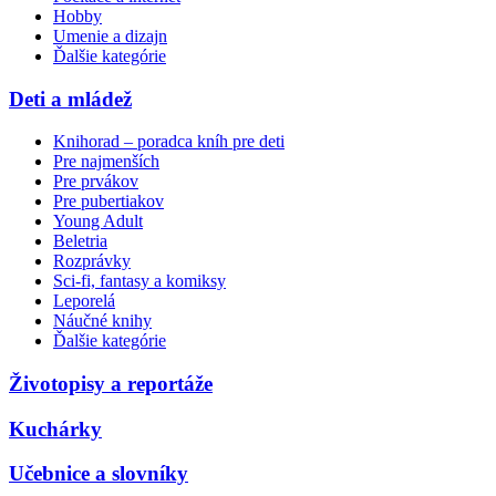
Hobby
Umenie a dizajn
Ďalšie kategórie
Deti a mládež
Knihorad – poradca kníh pre deti
Pre najmenších
Pre prvákov
Pre pubertiakov
Young Adult
Beletria
Rozprávky
Sci-fi, fantasy a komiksy
Leporelá
Náučné knihy
Ďalšie kategórie
Životopisy a reportáže
Kuchárky
Učebnice a slovníky