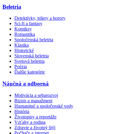
Beletria
Detektívky, trilery a horory
Sci-fi a fantasy
Komiksy
Romantika
Spoločenská beletria
Klasika
Historické
Slovenská beletria
Svetová beletria
Poézia
Ďalšie kategórie
Náučná a odborná
Motivácia a sebarozvoj
Biznis a manažment
Humanitné a spoločenské vedy
História
Životopisy a reportáže
Vzťahy a rodina
Zdravie a životný štýl
Počítače a internet