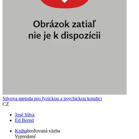
Silvova metoda pro fyzickou a psychickou kondici
CZ
José Silva
Ed Bernd
Kniha
brožovaná väzba
Vypredané