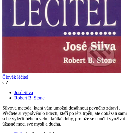
Člověk léčitel
CZ
José Silva
Robert B. Stone
Silvova metoda, která vám umožní dosáhnout pevného zdraví .
Přečtete si vyprávění o lidech, kteří po léta trpěli, ale dokázali sami
sebe vyléčit během velmi krátké doby, protože se naučili využívat
úžasné moci své mysli a ducha.