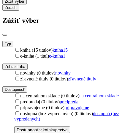
Zúžiť výber
Zoradiť
Zúžiť výber
Typ
kniha (15 titulov)
kniha
15
e-kniha (1 titul)
e-kniha
1
Zobraziť iba
novinky (0 titulov)
novinky
zľavnené tituly (0 titulov)
zľavnené tituly
Dostupnosť
na centrálnom sklade (0 titulov)
na centrálnom sklade
predpredaj (0 titulov)
predpredaj
pripravujeme (0 titulov)
pripravujeme
dostupná (bez vypredaných) (0 titulov)
dostupná (bez
vypredaných)
Dostupnosť v kníhkupectve