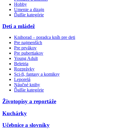
Hobby
Umenie a dizajn
Ďalšie kategórie
Deti a mládež
Knihorad – poradca kníh pre deti
Pre najmenších
Pre prvákov
Pre pubertiakov
Young Adult
Beletria
Rozprávky
Sci-fi, fantasy a komiksy
Leporelá
Náučné knihy
Ďalšie kategórie
Životopisy a reportáže
Kuchárky
Učebnice a slovníky