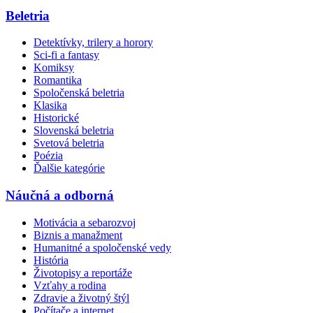
Beletria
Detektívky, trilery a horory
Sci-fi a fantasy
Komiksy
Romantika
Spoločenská beletria
Klasika
Historické
Slovenská beletria
Svetová beletria
Poézia
Ďalšie kategórie
Náučná a odborná
Motivácia a sebarozvoj
Biznis a manažment
Humanitné a spoločenské vedy
História
Životopisy a reportáže
Vzťahy a rodina
Zdravie a životný štýl
Počítače a internet