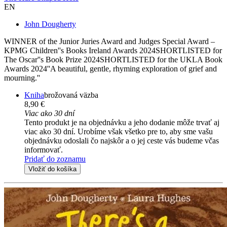
EN
John Dougherty
WINNER of the Junior Juries Award and Judges Special Award –
KPMG Children''s Books Ireland Awards 2024SHORTLISTED for
The Oscar''s Book Prize 2024SHORTLISTED for the UKLA Book
Awards 2024''A beautiful, gentle, rhyming exploration of grief and
mourning.''
Kniha
brožovaná väzba
8,90 €
Viac ako 30 dní
Tento produkt je na objednávku a jeho dodanie môže trvať aj
viac ako 30 dní. Urobíme však všetko pre to, aby sme vašu
objednávku odoslali čo najskôr a o jej ceste vás budeme včas
informovať.
Pridať do zoznamu
Vložiť do košíka