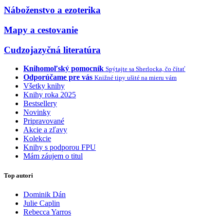
Náboženstvo a ezoterika
Mapy a cestovanie
Cudzojazyčná literatúra
Knihomoľský pomocník
Spýtajte sa Sherlocka, čo čítať
Odporúčame pre vás
Knižné tipy ušité na mieru vám
Všetky knihy
Knihy roka 2025
Bestsellery
Novinky
Pripravované
Akcie a zľavy
Kolekcie
Knihy s podporou FPU
Mám záujem o titul
Top autori
Dominik Dán
Julie Caplin
Rebecca Yarros