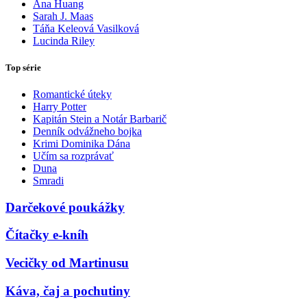
Ana Huang
Sarah J. Maas
Táňa Keleová Vasilková
Lucinda Riley
Top série
Romantické úteky
Harry Potter
Kapitán Stein a Notár Barbarič
Denník odvážneho bojka
Krimi Dominika Dána
Učím sa rozprávať
Duna
Smradi
Darčekové poukážky
Čítačky e-kníh
Vecičky od Martinusu
Káva, čaj a pochutiny