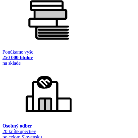
Ponúkame vyše
250 000 titulov
na sklade
Osobný odber
20 kníhkupectiev
po celom Slovensku