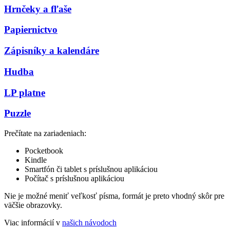
Hrnčeky a fľaše
Papiernictvo
Zápisníky a kalendáre
Hudba
LP platne
Puzzle
Prečítate na zariadeniach:
Pocketbook
Kindle
Smartfón či tablet s príslušnou aplikáciou
Počítač s príslušnou aplikáciou
Nie je možné meniť veľkosť písma, formát je preto vhodný skôr pre
väčšie obrazovky.
Viac informácií v
našich návodoch