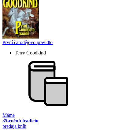
První čarodějovo pravidlo
Terry Goodkind
Máme
35-ročnú tradíciu
predaja kníh