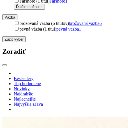
Farshore (1 titul)
Farshore
1
Ďalšie možnosti
Väzba
brožovaná väzba (6 titulov)
brožovaná väzba
6
pevná väzba (1 titul)
pevná väzba
1
Zúžiť výber
Zoradiť
Bestsellery
Top hodnotené
Novinky
Najdrahšie
Najlacnejšie
Najvyššia zľava