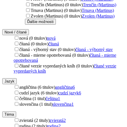
Trenčín (Martinus) (0 titulov)
Trenčín (Martinus)
Trnava (Martinus) (0 titulov)
Trnava (Martinus)
Zvolen (Martinus) (0 titulov)
Zvolen (Martinus)
Ďalšie možnosti
Nové / čítané
nová (0 titulov)
nová
čítaná (0 titulov)
čítaná
čítaná - výborný stav (0 titulov)
čítaná - výborný stav
čítaná - mierne opotrebovaná (0 titulov)
čítaná - mierne
opotrebovaná
čítané verzie vypredaných kníh (0 titulov)
čítané verzie
vypredaných kníh
Jazyk
angličtina (6 titulov)
angličtina
6
cudzí jazyk (6 titulov)
cudzí jazyk
6
čeština (1 titul)
čeština
1
slovenčina (1 titul)
slovenčina
1
Téma
zvieratá (2 tituly)
zvieratá
2
rodina (2 tituly)
rodina
2