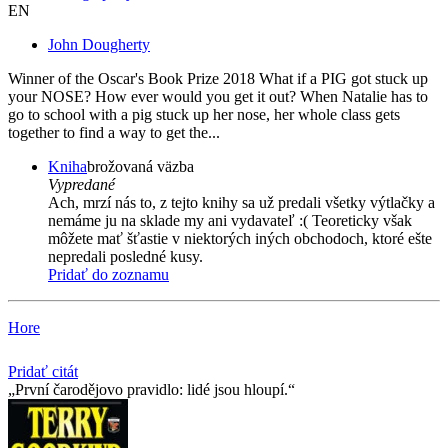
EN
John Dougherty
Winner of the Oscar's Book Prize 2018 What if a PIG got stuck up
your NOSE? How ever would you get it out? When Natalie has to
go to school with a pig stuck up her nose, her whole class gets
together to find a way to get the...
Kniha
brožovaná väzba
Vypredané
Ach, mrzí nás to, z tejto knihy sa už predali všetky výtlačky a
nemáme ju na sklade my ani vydavateľ :( Teoreticky však
môžete mať šťastie v niektorých iných obchodoch, ktoré ešte
nepredali posledné kusy.
Pridať do zoznamu
Hore
Pridať citát
První čarodějovo pravidlo: lidé jsou hloupí.