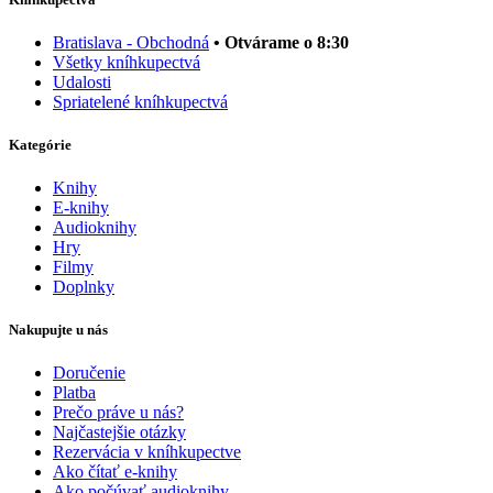
Bratislava - Obchodná
• Otvárame o 8:30
Všetky kníhkupectvá
Udalosti
Spriatelené kníhkupectvá
Kategórie
Knihy
E-knihy
Audioknihy
Hry
Filmy
Doplnky
Nakupujte u nás
Doručenie
Platba
Prečo práve u nás?
Najčastejšie otázky
Rezervácia v kníhkupectve
Ako čítať e-knihy
Ako počúvať audioknihy