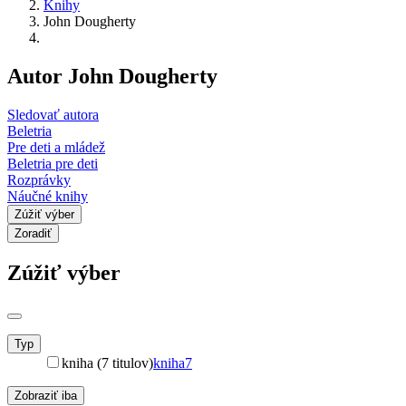
Knihy
John Dougherty
Autor John Dougherty
Sledovať autora
Beletria
Pre deti a mládež
Beletria pre deti
Rozprávky
Náučné knihy
Zúžiť výber
Zoradiť
Zúžiť výber
Typ
kniha (7 titulov)
kniha
7
Zobraziť iba