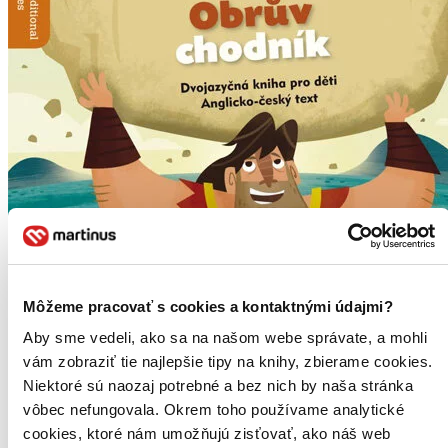
Môžeme pracovať s cookies a kontaktnými údajmi?
Aby sme vedeli, ako sa na našom webe správate, a mohli
vám zobraziť tie najlepšie tipy na knihy, zbierame cookies.
Niektoré sú naozaj potrebné a bez nich by naša stránka
Finn MacCool / Obrův chodník
vôbec nefungovala. Okrem toho používame analytické
EN
Dvojazyčná kniha pro děti
cookies, ktoré nám umožňujú zisťovať, ako náš web