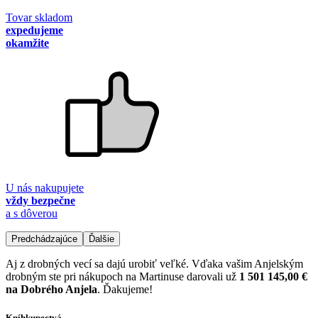
Tovar skladom
expedujeme
okamžite
U nás nakupujete
vždy bezpečne
a s dôverou
Predchádzajúce
Ďalšie
Aj z drobných vecí sa dajú urobiť veľké. Vďaka vašim Anjelským
drobným ste pri nákupoch na Martinuse darovali už
1 501 145,00 €
na Dobrého Anjela
. Ďakujeme!
Kníhkupectvá