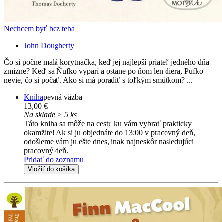
Nechcem byť bez teba
John Dougherty
Čo si počne malá korytnačka, keď jej najlepší priateľ jedného dňa
zmizne? Keď sa Ňufko vyparí a ostane po ňom len diera, Pufko
nevie, čo si počať. Ako si má poradiť s toľkým smútkom? ...
Kniha
pevná väzba
13,00 €
Na sklade > 5 ks
Táto kniha sa môže na cestu ku vám vybrať prakticky
okamžite! Ak si ju objednáte do 13:00 v pracovný deň,
odošleme vám ju ešte dnes, inak najneskôr nasledujúci
pracovný deň.
Pridať do zoznamu
Vložiť do košíka