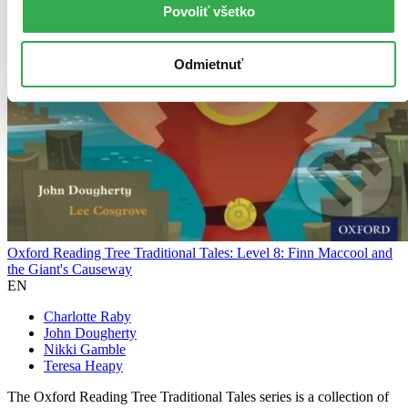
Povoliť všetko
Odmietnuť
Oxford Reading Tree Traditional Tales: Level 8: Finn Maccool and
the Giant's Causeway
EN
Charlotte Raby
John Dougherty
Nikki Gamble
Teresa Heapy
The Oxford Reading Tree Traditional Tales series is a collection of