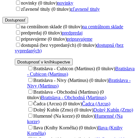
novinky (0 titulov)
novinky
zľavnené tituly (0 titulov)
zľavnené tituly
Dostupnosť
na centrálnom sklade (0 titulov)
na centrálnom sklade
predpredaj (0 titulov)
predpredaj
pripravujeme (0 titulov)
pripravujeme
dostupná (bez vypredaných) (0 titulov)
dostupná (bez
vypredaných)
Dostupnosť v kníhkupectve
Bratislava - Cubicon (Martinus) (0 titulov)
Bratislava
- Cubicon (Martinus)
Bratislava - Nivy (Martinus) (0 titulov)
Bratislava -
Nivy (Martinus)
Bratislava - Obchodná (Martinus) (0
titulov)
Bratislava - Obchodná (Martinus)
Čadca (Arcus) (0 titulov)
Čadca (Arcus)
Dolný Kubín (Zrno) (0 titulov)
Dolný Kubín (Zrno)
Humenné (Na korze) (0 titulov)
Humenné (Na
korze)
Ilava (Knihy Kornélia) (0 titulov)
Ilava (Knihy
Kornélia)