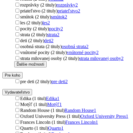
rozprávky (2 tituly)
rozprávky
2
priateľstvo (2 tituly)
priateľstvo
2
smútok (2 tituly)
smútok
2
les (2 tituly)
les
2
pocity (2 tituly)
pocity
2
strata (2 tituly)
strata
2
deti (2 tituly)
deti
2
osobná strata (2 tituly)
osobná strata
2
vnútorné pocity (2 tituly)
vnútorné pocity
2
strata milovanej osoby (2 tituly)
strata milovanej osoby
2
Ďalšie možnosti
Pre koho
pre deti (2 tituly)
pre deti
2
Vydavateľstvo
Edika (1 titul)
Edika
1
Motýľ (1 titul)
Motýľ
1
Random House (1 titul)
Random House
1
Oxford University Press (1 titul)
Oxford University Press
1
Frances Lincoln (1 titul)
Frances Lincoln
1
Quarto (1 titul)
Quarto
1