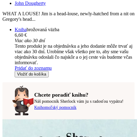
John Dougherty
WHAT A LOUSE! Jim is a head-louse, newly-hatched from a nit on
Gregory's head...
Kniha
brožovaná väzba
6,60 €
Viac ako 30 dní
Tento produkt je na objednávku a jeho dodanie môže trvať aj
viac ako 30 dní. Urobíme však všetko pre to, aby sme vašu
objednávku odoslali čo najskôr a o jej ceste vás budeme včas
informovať.
Pridať do zoznamu
Vložiť do košíka
Chcete poradiť knihu?
Náš pomocník Sherlock vám ju s radosťou vypátra!
Knihomoľský pomocník