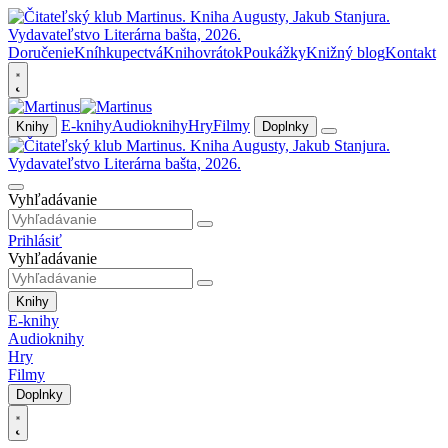
Doručenie
Kníhkupectvá
Knihovrátok
Poukážky
Knižný blog
Kontakt
E-knihy
Audioknihy
Hry
Filmy
Knihy
Doplnky
Vyhľadávanie
Prihlásiť
Vyhľadávanie
Knihy
E-knihy
Audioknihy
Hry
Filmy
Doplnky