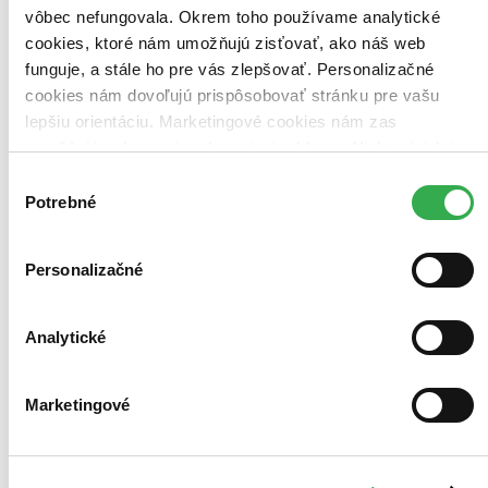
vôbec nefungovala. Okrem toho používame analytické
Bestsellery
Top hodnotené
cookies, ktoré nám umožňujú zisťovať, ako náš web
Novinky
funguje, a stále ho pre vás zlepšovať. Personalizačné
Najdrahšie
cookies nám dovoľujú prispôsobovať stránku pre vašu
Najlacnejšie
Najvyššia zľava
lepšiu orientáciu. Marketingové cookies nám zas
umožňujú zobrazenie relevantnej reklamy. Niektoré údaje
zdieľame aj s tretími stranami. Veľmi by nám pomohlo,
Výber
keby sme mohli používať všetky tieto cookies. Ďakujeme!
Potrebné
súhlasu
Personalizačné
Analytické
Marketingové