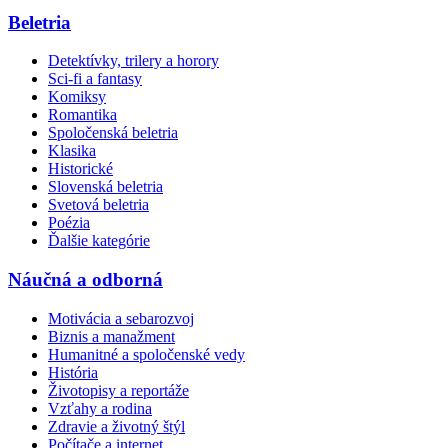
Beletria
Detektívky, trilery a horory
Sci-fi a fantasy
Komiksy
Romantika
Spoločenská beletria
Klasika
Historické
Slovenská beletria
Svetová beletria
Poézia
Ďalšie kategórie
Náučná a odborná
Motivácia a sebarozvoj
Biznis a manažment
Humanitné a spoločenské vedy
História
Životopisy a reportáže
Vzťahy a rodina
Zdravie a životný štýl
Počítače a internet