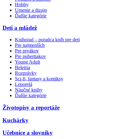
Hobby
Umenie a dizajn
Ďalšie kategórie
Deti a mládež
Knihorad – poradca kníh pre deti
Pre najmenších
Pre prvákov
Pre pubertiakov
Young Adult
Beletria
Rozprávky
Sci-fi, fantasy a komiksy
Leporelá
Náučné knihy
Ďalšie kategórie
Životopisy a reportáže
Kuchárky
Učebnice a slovníky