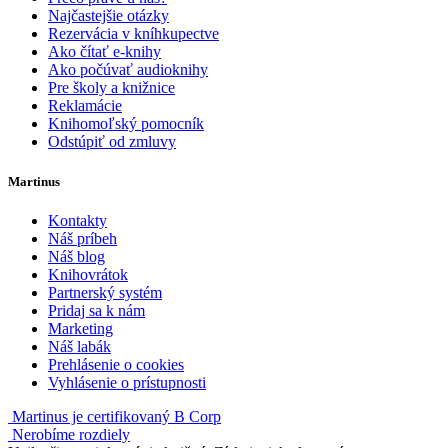
Najčastejšie otázky
Rezervácia v kníhkupectve
Ako čítať e-knihy
Ako počúvať audioknihy
Pre školy a knižnice
Reklamácie
Knihomoľský pomocník
Odstúpiť od zmluvy
Martinus
Kontakty
Náš príbeh
Náš blog
Knihovrátok
Partnerský systém
Pridaj sa k nám
Marketing
Náš labák
Prehlásenie o cookies
Vyhlásenie o prístupnosti
Martinus je certifikovaný B Corp
Nerobíme rozdiely