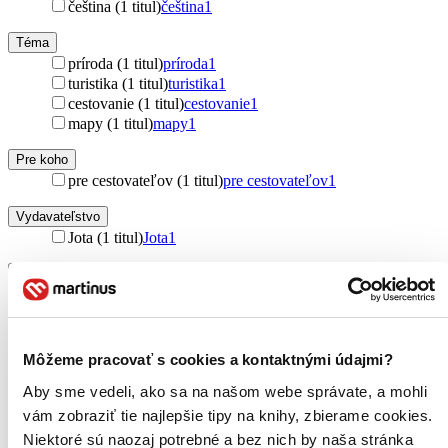
čeština (1 titul)
čeština
1
Téma
príroda (1 titul)
príroda
1
turistika (1 titul)
turistika
1
cestovanie (1 titul)
cestovanie
1
mapy (1 titul)
mapy
1
Pre koho
pre cestovateľov (1 titul)
pre cestovateľov
1
Vydavateľstvo
Jota (1 titul)
Jota
1
Väzba
brožovaná väzba (1 titul)
brožovaná väzba
1
Zúžiť výber
Môžeme pracovať s cookies a kontaktnými údajmi?
Zoradiť
Aby sme vedeli, ako sa na našom webe správate, a mohli
vám zobraziť tie najlepšie tipy na knihy, zbierame cookies.
Niektoré sú naozaj potrebné a bez nich by naša stránka