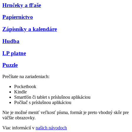
Hrnčeky a fľaše
Papiernictvo
Zápisníky a kalendáre
Hudba
LP platne
Puzzle
Prečítate na zariadeniach:
Pocketbook
Kindle
Smartfón či tablet s príslušnou aplikáciou
Počítač s príslušnou aplikáciou
Nie je možné meniť veľkosť písma, formát je preto vhodný skôr pre
väčšie obrazovky.
Viac informácií v
našich návodoch