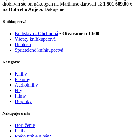
drobným ste pri nákupoch na Martinuse darovali už
1 501 609,00 €
na Dobrého Anjela
. Ďakujeme!
Kníhkupectvá
Bratislava - Obchodná
• Otvárame o 10:00
Všetky kníhkupectvá
Udalosti
Spriatelené kníhkupectvá
Kategórie
Knihy
E-knihy
Audioknihy
Hry
Filmy
Doplnky
Nakupujte u nás
Doručenie
Platba
Prečo práve u nás?