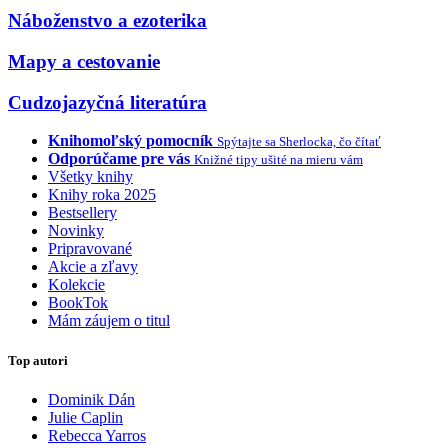
Náboženstvo a ezoterika
Mapy a cestovanie
Cudzojazyčná literatúra
Knihomoľský pomocník
Spýtajte sa Sherlocka, čo čítať
Odporúčame pre vás
Knižné tipy ušité na mieru vám
Všetky knihy
Knihy roka 2025
Bestsellery
Novinky
Pripravované
Akcie a zľavy
Kolekcie
BookTok
Mám záujem o titul
Top autori
Dominik Dán
Julie Caplin
Rebecca Yarros