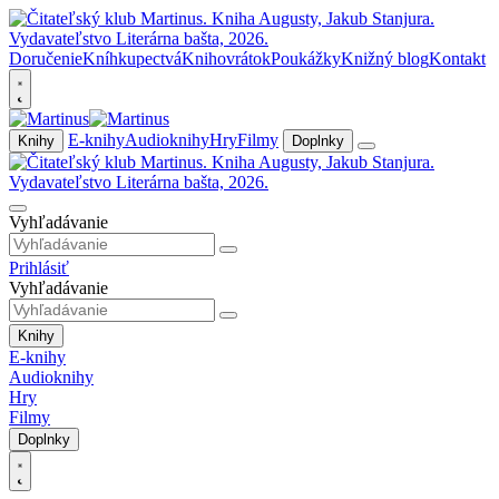
Doručenie
Kníhkupectvá
Knihovrátok
Poukážky
Knižný blog
Kontakt
E-knihy
Audioknihy
Hry
Filmy
Knihy
Doplnky
Vyhľadávanie
Prihlásiť
Vyhľadávanie
Knihy
E-knihy
Audioknihy
Hry
Filmy
Doplnky