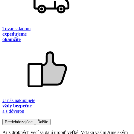
Tovar skladom
expedujeme
okamžite
U nás nakupujete
vždy bezpečne
a s dôverou
Predchádzajúce
Ďalšie
Aj z drobných vecí sa dajú urobiť veľké. Vďaka vašim Anjelským