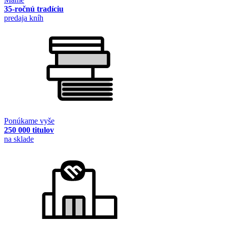
35-ročnú tradíciu
predaja kníh
Ponúkame vyše
250 000 titulov
na sklade