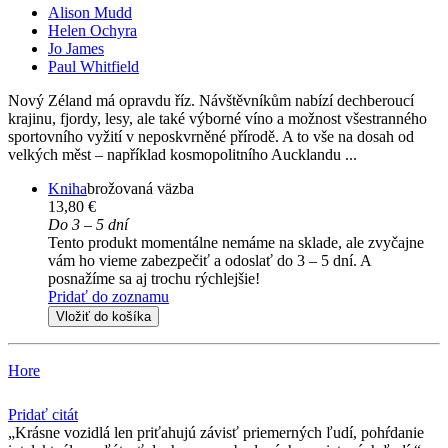
Alison Mudd
Helen Ochyra
Jo James
Paul Whitfield
Nový Zéland má opravdu říz. Návštěvníkům nabízí dechberoucí
krajinu, fjordy, lesy, ale také výborné víno a možnost všestranného
sportovního vyžití v neposkvrněné přírodě. A to vše na dosah od
velkých měst – například kosmopolitního Aucklandu ...
Kniha
brožovaná väzba
13,80 €
Do 3 – 5 dní
Tento produkt momentálne nemáme na sklade, ale zvyčajne
vám ho vieme zabezpečiť a odoslať do 3 – 5 dní. A
posnažíme sa aj trochu rýchlejšie!
Pridať do zoznamu
Vložiť do košíka
Hore
Pridať citát
Krásne vozidlá len priťahujú závisť priemerných ľudí, pohŕdanie