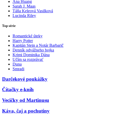
Ana Huang
Sarah J. Maas
Táňa Keleová Vasilková
Lucinda Riley
Top série
Romantické úteky
Harry Potter
Kapitán Stein a Notár Barbarič
Denník odvážneho bojka
Krimi Dominika Dána
Učím sa rozprávať
Duna
Smradi
Darčekové poukážky
Čítačky e-kníh
Vecičky od Martinusu
Káva, čaj a pochutiny