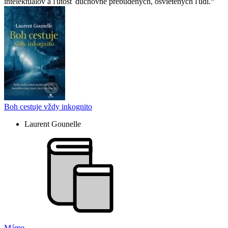
intelektuálov a ľútosť duchovne prebudených, osvietených ľudí.
Boh cestuje vždy inkognito
Laurent Gounelle
Máme