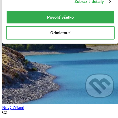
Zobraziť detaily
Povoliť všetko
Odmietnuť
Nový Zéland
CZ