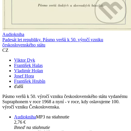
Audiokniha
Padesát let republiky. Pásmo veršů k 50. výročí vzniku
československého státu
CZ
Viktor Dyk
František Halas
Vladimír Holan
Josef Hora
František Hrubín
ďalší
Pásmo veršů k 50. výročí vzniku československého státu vydanému
Supraphonem v roce 1968 a nyní - v roce, kdy oslavujeme 100.
výročí vzniku Československa.
Audiokniha
MP3 na stiahnutie
2,76 €
Ihneď na stiahnutie