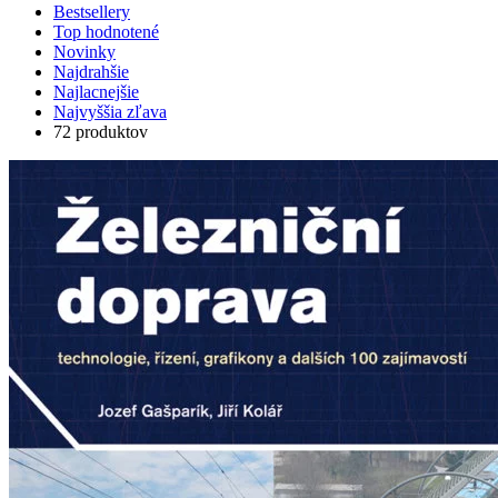
Bestsellery
Top hodnotené
Novinky
Najdrahšie
Najlacnejšie
Najvyššia zľava
72 produktov