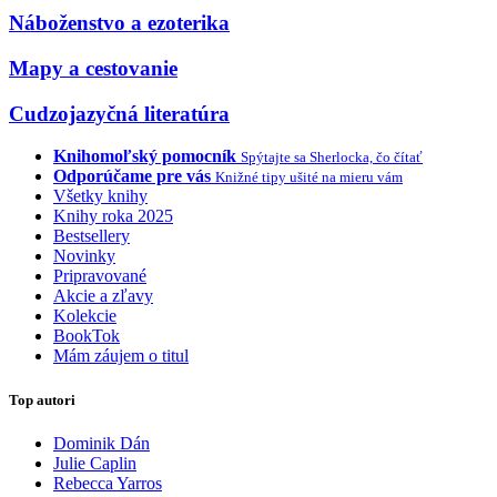
Náboženstvo a ezoterika
Mapy a cestovanie
Cudzojazyčná literatúra
Knihomoľský pomocník
Spýtajte sa Sherlocka, čo čítať
Odporúčame pre vás
Knižné tipy ušité na mieru vám
Všetky knihy
Knihy roka 2025
Bestsellery
Novinky
Pripravované
Akcie a zľavy
Kolekcie
BookTok
Mám záujem o titul
Top autori
Dominik Dán
Julie Caplin
Rebecca Yarros