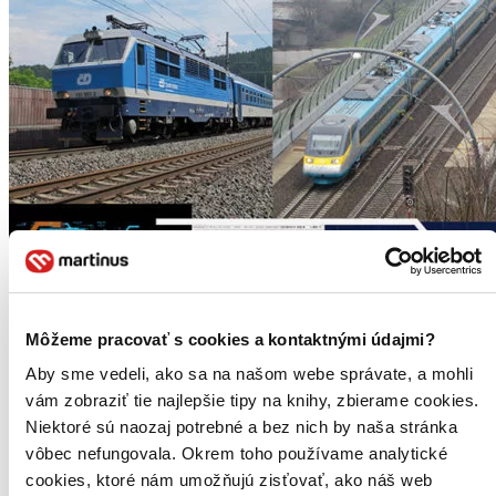
Môžeme pracovať s cookies a kontaktnými údajmi?
Aby sme vedeli, ako sa na našom webe správate, a mohli
Železniční doprava
vám zobraziť tie najlepšie tipy na knihy, zbierame cookies.
CZ
Niektoré sú naozaj potrebné a bez nich by naša stránka
Jiří Kolář
vôbec nefungovala. Okrem toho používame analytické
Jozef Gašparík
cookies, ktoré nám umožňujú zisťovať, ako náš web
Komplexní a vyčerpávající publikace, která nemá na trhu obdoby, se