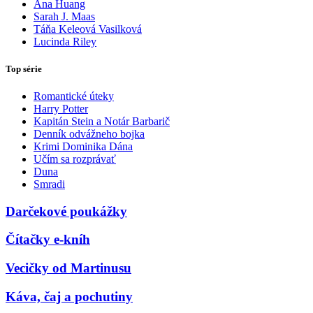
Ana Huang
Sarah J. Maas
Táňa Keleová Vasilková
Lucinda Riley
Top série
Romantické úteky
Harry Potter
Kapitán Stein a Notár Barbarič
Denník odvážneho bojka
Krimi Dominika Dána
Učím sa rozprávať
Duna
Smradi
Darčekové poukážky
Čítačky e-kníh
Vecičky od Martinusu
Káva, čaj a pochutiny