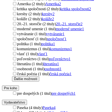
Amerika (2 tituly)
Amerika
2
kritika spoločnosti (2 tituly)
kritika spoločnosti
2
kresby (2 tituly)
kresby
2
koláže (2 tituly)
koláže
2
20.-21. storočie (2 tituly)
20.-21. storočie
2
moderné umenie (1 titul)
moderné umenie
1
vytváranie (1 titul)
vytváranie
1
spoločnosť (1 titul)
spoločnosť
1
politika (1 titul)
politika
1
komunizmus (1 titul)
komunizmus
1
vlasť (1 titul)
vlasť
1
poľovníctvo (1 titul)
poľovníctvo
1
literatúra (1 titul)
literatúra
1
osobnosti (1 titul)
osobnosti
1
česká poézia (1 titul)
česká poézia
1
Ďalšie možnosti
Pre koho
pre dospelých (1 titul)
pre dospelých
1
Vydavateľstvo
Paseka (4 tituly)
Paseka
4