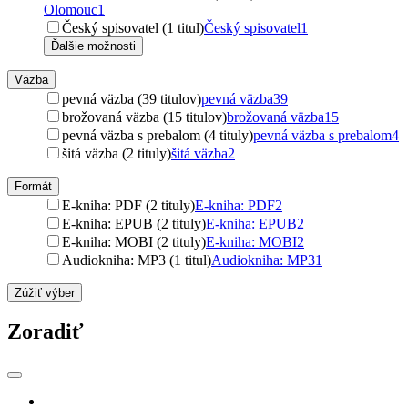
Olomouc
1
Český spisovatel (1 titul)
Český spisovatel
1
Ďalšie možnosti
Väzba
pevná väzba (39 titulov)
pevná väzba
39
brožovaná väzba (15 titulov)
brožovaná väzba
15
pevná väzba s prebalom (4 tituly)
pevná väzba s prebalom
4
šitá väzba (2 tituly)
šitá väzba
2
Formát
E-kniha: PDF (2 tituly)
E-kniha: PDF
2
E-kniha: EPUB (2 tituly)
E-kniha: EPUB
2
E-kniha: MOBI (2 tituly)
E-kniha: MOBI
2
Audiokniha: MP3 (1 titul)
Audiokniha: MP3
1
Zúžiť výber
Zoradiť