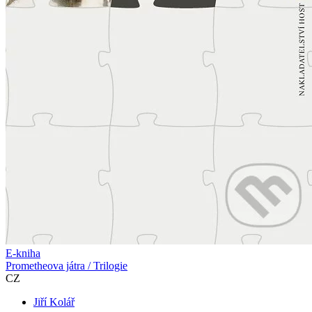
E-kniha
Prometheova játra / Trilogie
CZ
Jiří Kolář