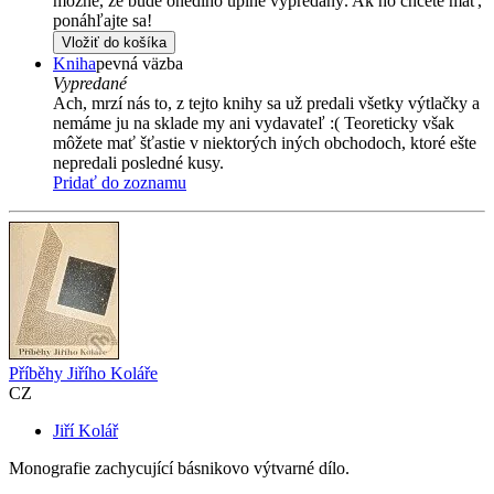
možné, že bude onedlho úplne vypredaný. Ak ho chcete mať,
ponáhľajte sa!
Vložiť do košíka
Kniha
pevná väzba
Vypredané
Ach, mrzí nás to, z tejto knihy sa už predali všetky výtlačky a
nemáme ju na sklade my ani vydavateľ :( Teoreticky však
môžete mať šťastie v niektorých iných obchodoch, ktoré ešte
nepredali posledné kusy.
Pridať do zoznamu
Příběhy Jiřího Koláře
CZ
Jiří Kolář
Monografie zachycující básnikovo výtvarné dílo.