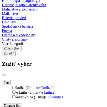
Kardiológia a Angiológia
Umenie, dizajn a architektúra
Maliarstvo a sochárstvo
Maliarstvo
Beletria pre deti
Básničky
Spoločenská beletria
Poézia
Dráma a divadelné hry
Citáty a aforizmy
Viac kategórií
Zúžiť výber
Zoradiť
Zúžiť výber
Typ
kniha (69 titulov)
kniha
69
e-kniha (2 tituly)
e-kniha
2
audiokniha (1 titul)
audiokniha
1
Zobraziť iba