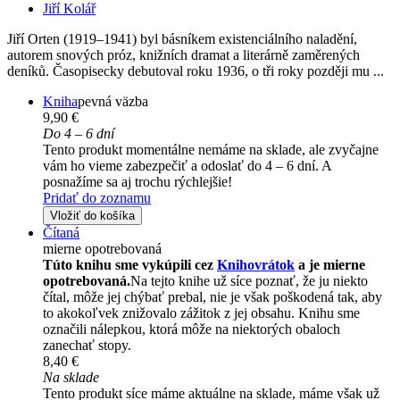
Jiří Kolář
Jiří Orten (1919–1941) byl básníkem existenciálního naladění,
autorem snových próz, knižních dramat a literárně zaměrených
deníků. Časopisecky debutoval roku 1936, o tři roky později mu ...
Kniha
pevná väzba
9,90 €
Do 4 – 6 dní
Tento produkt momentálne nemáme na sklade, ale zvyčajne
vám ho vieme zabezpečiť a odoslať do 4 – 6 dní. A
posnažíme sa aj trochu rýchlejšie!
Pridať do zoznamu
Vložiť do košíka
Čítaná
mierne opotrebovaná
Túto knihu sme vykúpili cez
Knihovrátok
a je mierne
opotrebovaná.
Na tejto knihe už síce poznať, že ju niekto
čítal, môže jej chýbať prebal, nie je však poškodená tak, aby
to akokoľvek znižovalo zážitok z jej obsahu. Knihu sme
označili nálepkou, ktorá môže na niektorých obaloch
zanechať stopy.
8,40 €
Na sklade
Tento produkt síce máme aktuálne na sklade, máme však už