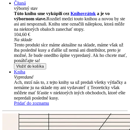
Čítaná
výborný stav
Túto knihu sme vykúpili cez
Knihovrátok
a je vo
výbornom stave.
Rozdiel medzi touto knihou a novou by ste
asi ani nespoznali. Knihu sme označili nálepkou, ktorá môže
na niektorých obaloch zanechať stopy.
104,60 €
Na sklade
Tento produkt síce máme aktuálne na sklade, máme však už
iba posledné kusy a ďalšie už nemá ani distribútor, preto je
možné, že bude onedlho úplne vypredaný. Ak ho chcete mať,
ponáhľajte sa!
Vložiť do košíka
Kniha
Vypredané
Ach, mrzí nás to, z tejto knihy sa už predali všetky výtlačky a
nemáme ju na sklade my ani vydavateľ :( Teoreticky však
môžete mať šťastie v niektorých iných obchodoch, ktoré ešte
nepredali posledné kusy.
Pridať do zoznamu