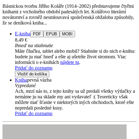
Básnickou tvorbu Jiřího Koláře (1914–2002) představujeme čtyřmi
knihami z vrcholného období padesátých let. Kolářovo literární
novátorství a rovněž nesmlouvavá společenská obžaloba způsobily,
že se deníková kniha...
E-kniha
PDF
EPUB
MOBI
8,49 €
Ihneď na stiahnutie
Máte čítačku, tablet alebo mobil? Stiahnite si do nich e-knihu:
budete ju mať hneď a ešte aj ušetríte život stromom. Viac
informácii o e-knihách
nájdete tu
.
Pridať do zoznamu
Vložiť do košíka
Kniha
pevná väzba
Vypredané
Ach, mrzí nás to, z tejto knihy sa už predali všetky výtlačky a
nemáme ju na sklade my ani vydavateľ :( Teoreticky však
môžete mať šťastie v niektorých iných obchodoch, ktoré ešte
nepredali posledné kusy.
Pridať do zoznamu