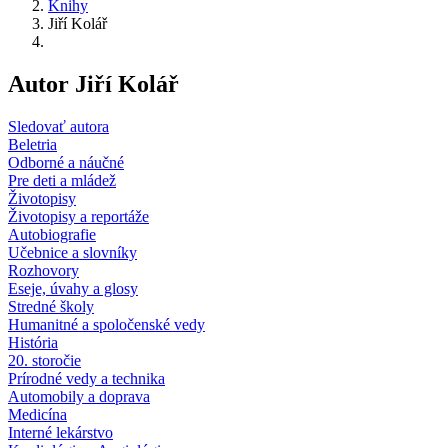
Knihy
Jiří Kolář
Autor Jiří Kolář
Sledovať autora
Beletria
Odborné a náučné
Pre deti a mládež
Životopisy
Životopisy a reportáže
Autobiografie
Učebnice a slovníky
Rozhovory
Eseje, úvahy a glosy
Stredné školy
Humanitné a spoločenské vedy
História
20. storočie
Prírodné vedy a technika
Automobily a doprava
Medicína
Interné lekárstvo