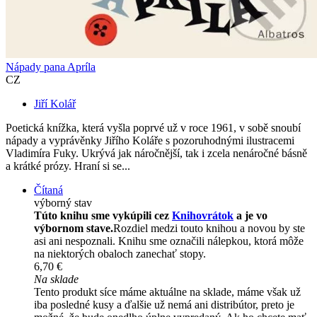
Nápady pana Apríla
CZ
Jiří Kolář
Poetická knížka, která vyšla poprvé už v roce 1961, v sobě snoubí
nápady a vyprávěnky Jiřího Koláře s pozoruhodnými ilustracemi
Vladimíra Fuky. Ukrývá jak náročnější, tak i zcela nenáročné básně
a krátké prózy. Hraní si se...
Čítaná
výborný stav
Túto knihu sme vykúpili cez
Knihovrátok
a je vo
výbornom stave.
Rozdiel medzi touto knihou a novou by ste
asi ani nespoznali. Knihu sme označili nálepkou, ktorá môže
na niektorých obaloch zanechať stopy.
6,70 €
Na sklade
Tento produkt síce máme aktuálne na sklade, máme však už
iba posledné kusy a ďalšie už nemá ani distribútor, preto je