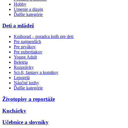
Hobby
Umenie a dizajn
Ďalšie kategórie
Deti a mládež
Knihorad – poradca kníh pre deti
Pre najmenších
Pre prvákov
Pre pubertiakov
Young Adult
Beletria
Rozprávky
Sci-fi, fantasy a komiksy
Leporelá
Náučné knihy
Ďalšie kategórie
Životopisy a reportáže
Kuchárky
Učebnice a slovníky