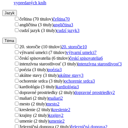
vypredaných kníh
Jazyk
čeština (70 titulov)
čeština
70
angličtina (3 tituly)
angličtina
3
cudzí jazyk (3 tituly)
cudzí jazyk
3
Téma
20. storočie (10 titulov)
20. storočie
10
výtvarní umelci (7 titulov)
výtvarní umelci
7
českí spisovatelia (6 titulov)
českí spisovatelia
6
intenzívna starostlivosť (3 tituly)
intenzívna starostlivosť
3
poézia (3 tituly)
poézia
3
akútne stavy (3 tituly)
akútne stavy
3
ochorenie srdca (3 tituly)
ochorenie srdca
3
kardiológia (3 tituly)
kardiológia
3
dopravné prostriedky (2 tituly)
dopravné prostriedky
2
maliari (2 tituly)
maliari
2
mesto (2 tituly)
mesto
2
kreslenie (2 tituly)
kreslenie
2
krajiny (2 tituly)
krajiny
2
umenie (2 tituly)
umenie
2
železničná doprava (2 tituly)
železničná doprava
2