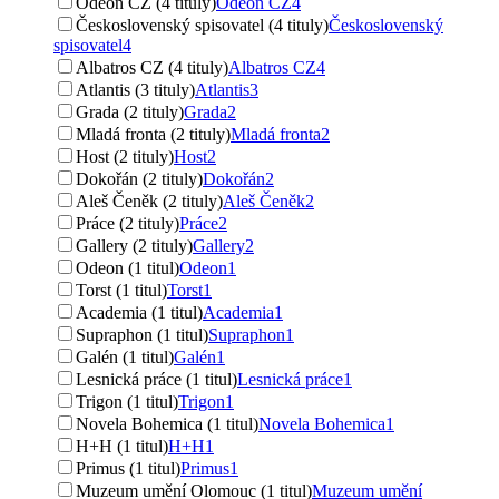
Odeon CZ (4 tituly)
Odeon CZ
4
Československý spisovatel (4 tituly)
Československý
spisovatel
4
Albatros CZ (4 tituly)
Albatros CZ
4
Atlantis (3 tituly)
Atlantis
3
Grada (2 tituly)
Grada
2
Mladá fronta (2 tituly)
Mladá fronta
2
Host (2 tituly)
Host
2
Dokořán (2 tituly)
Dokořán
2
Aleš Čeněk (2 tituly)
Aleš Čeněk
2
Práce (2 tituly)
Práce
2
Gallery (2 tituly)
Gallery
2
Odeon (1 titul)
Odeon
1
Torst (1 titul)
Torst
1
Academia (1 titul)
Academia
1
Supraphon (1 titul)
Supraphon
1
Galén (1 titul)
Galén
1
Lesnická práce (1 titul)
Lesnická práce
1
Trigon (1 titul)
Trigon
1
Novela Bohemica (1 titul)
Novela Bohemica
1
H+H (1 titul)
H+H
1
Primus (1 titul)
Primus
1
Muzeum umění Olomouc (1 titul)
Muzeum umění