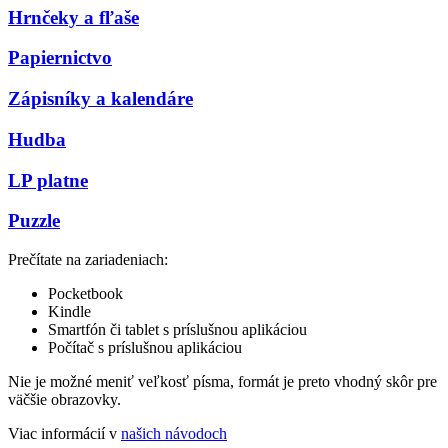
Hrnčeky a fľaše
Papiernictvo
Zápisníky a kalendáre
Hudba
LP platne
Puzzle
Prečítate na zariadeniach:
Pocketbook
Kindle
Smartfón či tablet s príslušnou aplikáciou
Počítač s príslušnou aplikáciou
Nie je možné meniť veľkosť písma, formát je preto vhodný skôr pre
väčšie obrazovky.
Viac informácií v
našich návodoch