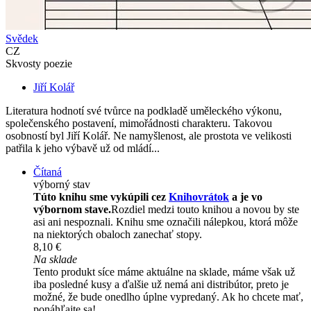
Svědek
CZ
Skvosty poezie
Jiří Kolář
Literatura hodnotí své tvůrce na podkladě uměleckého výkonu,
společenského postavení, mimořádnosti charakteru. Takovou
osobností byl Jiří Kolář. Ne namyšlenost, ale prostota ve velikosti
patřila k jeho výbavě už od mládí...
Čítaná
výborný stav
Túto knihu sme vykúpili cez
Knihovrátok
a je vo
výbornom stave.
Rozdiel medzi touto knihou a novou by ste
asi ani nespoznali. Knihu sme označili nálepkou, ktorá môže
na niektorých obaloch zanechať stopy.
8,10 €
Na sklade
Tento produkt síce máme aktuálne na sklade, máme však už
iba posledné kusy a ďalšie už nemá ani distribútor, preto je
možné, že bude onedlho úplne vypredaný. Ak ho chcete mať,
ponáhľajte sa!