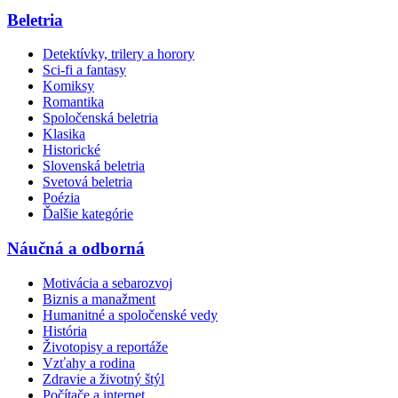
Beletria
Detektívky, trilery a horory
Sci-fi a fantasy
Komiksy
Romantika
Spoločenská beletria
Klasika
Historické
Slovenská beletria
Svetová beletria
Poézia
Ďalšie kategórie
Náučná a odborná
Motivácia a sebarozvoj
Biznis a manažment
Humanitné a spoločenské vedy
História
Životopisy a reportáže
Vzťahy a rodina
Zdravie a životný štýl
Počítače a internet