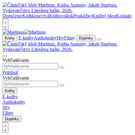
Doručenie
Kníhkupectvá
Knihovrátok
Poukážky
Knižný blog
Kontakt
E-knihy
Audioknihy
Hry
Filmy
Knihy
Doplnky
Vyhľadávanie
Prihlásiť
Vyhľadávanie
Knihy
E-knihy
Audioknihy
Hry
Filmy
Doplnky