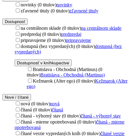
novinky (0 titulov)
novinky
zľavnené tituly (0 titulov)
zľavnené tituly
Dostupnosť
na centrálnom sklade (0 titulov)
na centrálnom sklade
predpredaj (0 titulov)
predpredaj
pripravujeme (0 titulov)
pripravujeme
dostupná (bez vypredaných) (0 titulov)
dostupná (bez
vypredaných)
Dostupnosť v kníhkupectve
Bratislava - Obchodná (Martinus) (0
titulov)
Bratislava - Obchodná (Martinus)
Kežmarok (Alter ego) (0 titulov)
Kežmarok (Alter
ego)
Nové / čítané
nová (0 titulov)
nová
čítaná (0 titulov)
čítaná
čítaná - výborný stav (0 titulov)
čítaná - výborný stav
čítaná - mierne opotrebovaná (0 titulov)
čítaná - mierne
opotrebovaná
čítané verzie vypredaných kníh (0 titulov)
čítané verzie