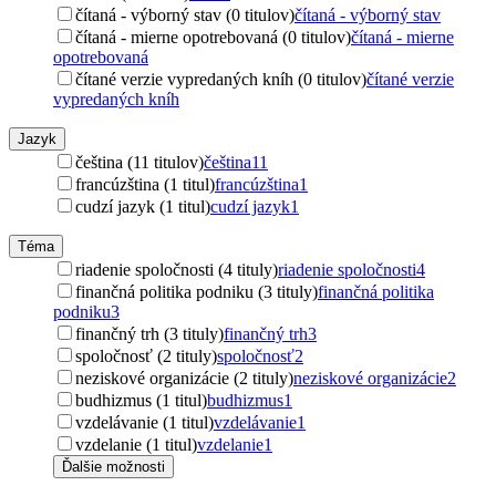
čítaná - výborný stav (0 titulov)
čítaná - výborný stav
čítaná - mierne opotrebovaná (0 titulov)
čítaná - mierne
opotrebovaná
čítané verzie vypredaných kníh (0 titulov)
čítané verzie
vypredaných kníh
Jazyk
čeština (11 titulov)
čeština
11
francúzština (1 titul)
francúzština
1
cudzí jazyk (1 titul)
cudzí jazyk
1
Téma
riadenie spoločnosti (4 tituly)
riadenie spoločnosti
4
finančná politika podniku (3 tituly)
finančná politika
podniku
3
finančný trh (3 tituly)
finančný trh
3
spoločnosť (2 tituly)
spoločnosť
2
neziskové organizácie (2 tituly)
neziskové organizácie
2
budhizmus (1 titul)
budhizmus
1
vzdelávanie (1 titul)
vzdelávanie
1
vzdelanie (1 titul)
vzdelanie
1
Ďalšie možnosti