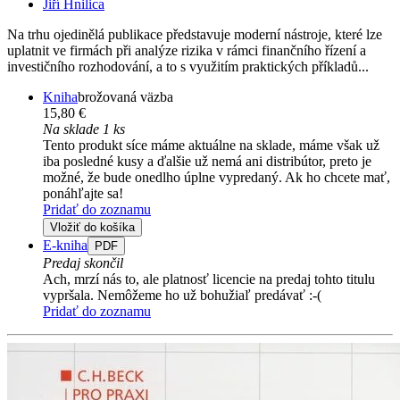
Jiří Hnilica
Na trhu ojedinělá publikace představuje moderní nástroje, které lze
uplatnit ve firmách při analýze rizika v rámci finančního řízení a
investičního rozhodování, a to s využitím praktických příkladů...
Kniha
brožovaná väzba
15,80 €
Na sklade 1 ks
Tento produkt síce máme aktuálne na sklade, máme však už
iba posledné kusy a ďalšie už nemá ani distribútor, preto je
možné, že bude onedlho úplne vypredaný. Ak ho chcete mať,
ponáhľajte sa!
Pridať do zoznamu
Vložiť do košíka
E-kniha
PDF
Predaj skončil
Ach, mrzí nás to, ale platnosť licencie na predaj tohto titulu
vypršala. Nemôžeme ho už bohužiaľ predávať :-(
Pridať do zoznamu