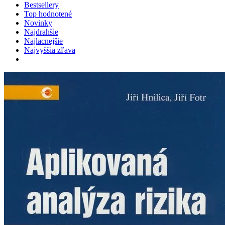
Bestsellery
Top hodnotené
Novinky
Najdrahšie
Najlacnejšie
Najvyššia zľava