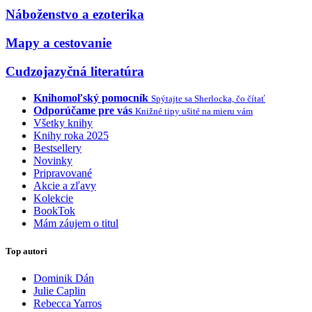
Náboženstvo a ezoterika
Mapy a cestovanie
Cudzojazyčná literatúra
Knihomoľský pomocník
Spýtajte sa Sherlocka, čo čítať
Odporúčame pre vás
Knižné tipy ušité na mieru vám
Všetky knihy
Knihy roka 2025
Bestsellery
Novinky
Pripravované
Akcie a zľavy
Kolekcie
BookTok
Mám záujem o titul
Top autori
Dominik Dán
Julie Caplin
Rebecca Yarros