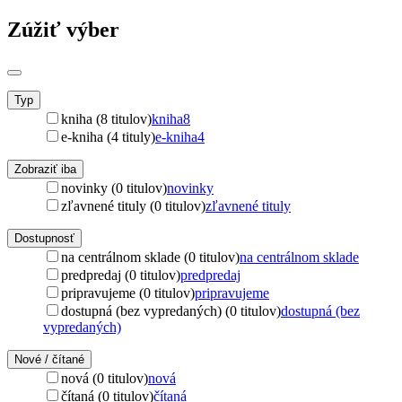
Zúžiť výber
Typ
kniha (8 titulov)
kniha
8
e-kniha (4 tituly)
e-kniha
4
Zobraziť iba
novinky (0 titulov)
novinky
zľavnené tituly (0 titulov)
zľavnené tituly
Dostupnosť
na centrálnom sklade (0 titulov)
na centrálnom sklade
predpredaj (0 titulov)
predpredaj
pripravujeme (0 titulov)
pripravujeme
dostupná (bez vypredaných) (0 titulov)
dostupná (bez
vypredaných)
Nové / čítané
nová (0 titulov)
nová
čítaná (0 titulov)
čítaná