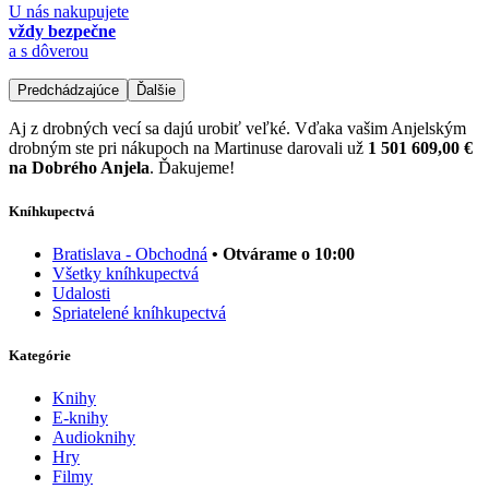
U nás nakupujete
vždy bezpečne
a s dôverou
Predchádzajúce
Ďalšie
Aj z drobných vecí sa dajú urobiť veľké. Vďaka vašim Anjelským
drobným ste pri nákupoch na Martinuse darovali už
1 501 609,00 €
na Dobrého Anjela
. Ďakujeme!
Kníhkupectvá
Bratislava - Obchodná
• Otvárame o 10:00
Všetky kníhkupectvá
Udalosti
Spriatelené kníhkupectvá
Kategórie
Knihy
E-knihy
Audioknihy
Hry
Filmy