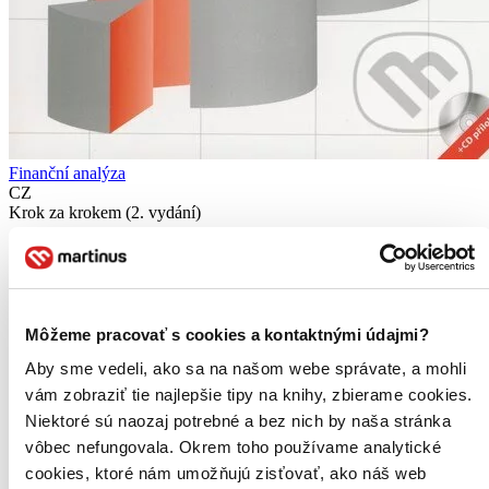
Finanční analýza
CZ
Krok za krokem (2. vydání)
Eva Kislingerová
Jiří Hnilica
Druhé vydání úspěšné publikace přináší podrobný návod - krok za
krokem - jak zpracovat finanční analýzu v praxi. Na příkladu
Môžeme pracovať s cookies a kontaktnými údajmi?
souboru osmi energetických společností je demonstrován
"standardizovaný postup", který, bude-li v praxi realizován, ...
Aby sme vedeli, ako sa na našom webe správate, a mohli
vám zobraziť tie najlepšie tipy na knihy, zbierame cookies.
Čítaná
Niektoré sú naozaj potrebné a bez nich by naša stránka
výborný stav
Túto knihu sme vykúpili cez
Knihovrátok
a je vo
vôbec nefungovala. Okrem toho používame analytické
výbornom stave.
Rozdiel medzi touto knihou a novou by ste
cookies, ktoré nám umožňujú zisťovať, ako náš web
asi ani nespoznali. Knihu sme označili nálepkou, ktorá môže