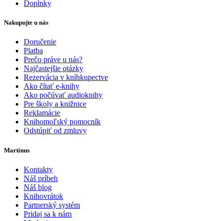
Doplnky
Nakupujte u nás
Doručenie
Platba
Prečo práve u nás?
Najčastejšie otázky
Rezervácia v kníhkupectve
Ako čítať e-knihy
Ako počúvať audioknihy
Pre školy a knižnice
Reklamácie
Knihomoľský pomocník
Odstúpiť od zmluvy
Martinus
Kontakty
Náš príbeh
Náš blog
Knihovrátok
Partnerský systém
Pridaj sa k nám