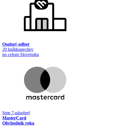
Osobný odber
20 kníhkupectiev
po celom Slovensku
Sme 7-násobný
MasterCard
Obchodník roka