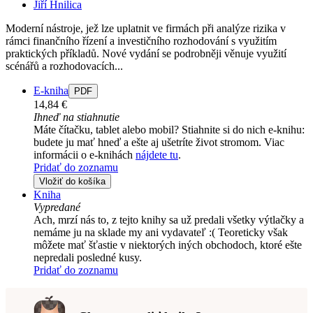
Jiří Hnilica
Moderní nástroje, jež lze uplatnit ve firmách při analýze rizika v
rámci finančního řízení a investičního rozhodování s využitím
praktických příkladů. Nové vydání se podrobněji věnuje využití
scénářů a rozhodovacích...
E-kniha
PDF
14,84 €
Ihneď na stiahnutie
Máte čítačku, tablet alebo mobil? Stiahnite si do nich e-knihu:
budete ju mať hneď a ešte aj ušetríte život stromom. Viac
informácii o e-knihách
nájdete tu
.
Pridať do zoznamu
Vložiť do košíka
Kniha
Vypredané
Ach, mrzí nás to, z tejto knihy sa už predali všetky výtlačky a
nemáme ju na sklade my ani vydavateľ :( Teoreticky však
môžete mať šťastie v niektorých iných obchodoch, ktoré ešte
nepredali posledné kusy.
Pridať do zoznamu