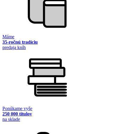
Máme
35-ročnú tradíciu
predaja kníh
Ponúkame vyše
250 000 titulov
na sklade