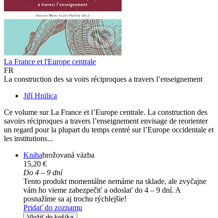
La France et l'Europe centrale
FR
La construction des sa voirs réciproques a travers l’enseignement
Jiří Hnilica
Ce volume sur La France et l’Europe centrale. La construction des
savoirs réciproques a travers l’enseignement envisage de reorienter
un regard pour la plupart du temps centré sur l’Europe occidentale et
les institutions...
Kniha
brožovaná väzba
15,20 €
Do 4 – 9 dní
Tento produkt momentálne nemáme na sklade, ale zvyčajne
vám ho vieme zabezpečiť a odoslať do 4 – 9 dní. A
posnažíme sa aj trochu rýchlejšie!
Pridať do zoznamu
Vložiť do košíka