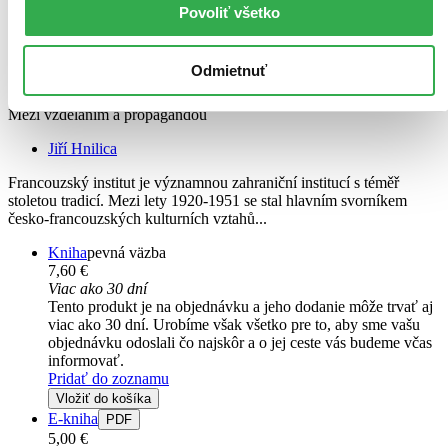
Povoliť všetko
Odmietnuť
Francouzský institut v Praze 1920-1951
CZ
Mezi vzděláním a propagandou
Jiří Hnilica
Francouzský institut je významnou zahraniční institucí s téměř
stoletou tradicí. Mezi lety 1920-1951 se stal hlavním svorníkem
česko-francouzských kulturních vztahů...
Kniha
pevná väzba
7,60 €
Viac ako 30 dní
Tento produkt je na objednávku a jeho dodanie môže trvať aj
viac ako 30 dní. Urobíme však všetko pre to, aby sme vašu
objednávku odoslali čo najskôr a o jej ceste vás budeme včas
informovať.
Pridať do zoznamu
Vložiť do košíka
E-kniha
PDF
5,00 €