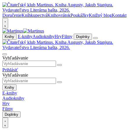
Doručenie
Kníhkupectvá
Knihovrátok
Poukážky
Knižný blog
Kontakt
E-knihy
Audioknihy
Hry
Filmy
Knihy
Doplnky
Vyhľadávanie
Prihlásiť
Vyhľadávanie
Knihy
E-knihy
Audioknihy
Hry
Filmy
Doplnky