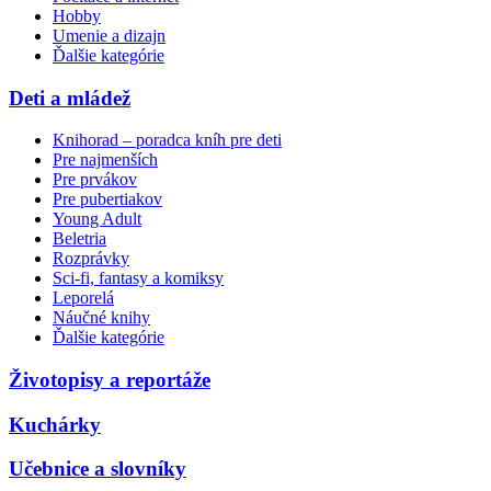
Hobby
Umenie a dizajn
Ďalšie kategórie
Deti a mládež
Knihorad – poradca kníh pre deti
Pre najmenších
Pre prvákov
Pre pubertiakov
Young Adult
Beletria
Rozprávky
Sci-fi, fantasy a komiksy
Leporelá
Náučné knihy
Ďalšie kategórie
Životopisy a reportáže
Kuchárky
Učebnice a slovníky