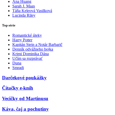
Ana Huang
Sarah J. Maas
Táňa Keleová Vasilková
Lucinda Riley
Top série
Romantické úteky
Harry Potter
Kapitán Stein a Notár Barbarič
Denník odvážneho bojka
Krimi Dominika Dána
Učím sa rozprávať
Duna
Smradi
Darčekové poukážky
Čítačky e-kníh
Vecičky od Martinusu
Káva, čaj a pochutiny