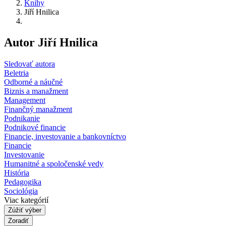
Knihy
Jiří Hnilica
Autor Jiří Hnilica
Sledovať autora
Beletria
Odborné a náučné
Biznis a manažment
Management
Finančný manažment
Podnikanie
Podnikové financie
Financie, investovanie a bankovníctvo
Financie
Investovanie
Humanitné a spoločenské vedy
História
Pedagogika
Sociológia
Viac kategórií
Zúžiť výber
Zoradiť