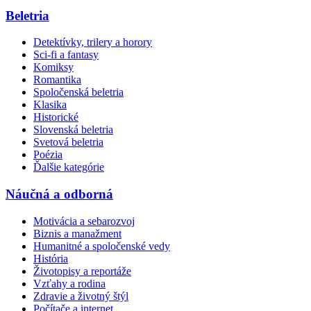
Beletria
Detektívky, trilery a horory
Sci-fi a fantasy
Komiksy
Romantika
Spoločenská beletria
Klasika
Historické
Slovenská beletria
Svetová beletria
Poézia
Ďalšie kategórie
Náučná a odborná
Motivácia a sebarozvoj
Biznis a manažment
Humanitné a spoločenské vedy
História
Životopisy a reportáže
Vzťahy a rodina
Zdravie a životný štýl
Počítače a internet