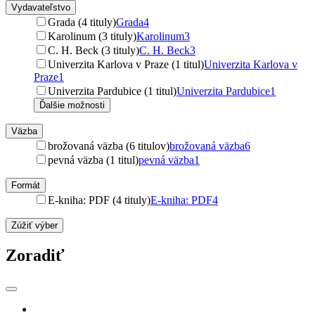
Vydavateľstvo
Grada (4 tituly)
Grada
4
Karolinum (3 tituly)
Karolinum
3
C. H. Beck (3 tituly)
C. H. Beck
3
Univerzita Karlova v Praze (1 titul)
Univerzita Karlova v
Praze
1
Univerzita Pardubice (1 titul)
Univerzita Pardubice
1
Ďalšie možnosti
Väzba
brožovaná väzba (6 titulov)
brožovaná väzba
6
pevná väzba (1 titul)
pevná väzba
1
Formát
E-kniha: PDF (4 tituly)
E-kniha: PDF
4
Zúžiť výber
Zoradiť