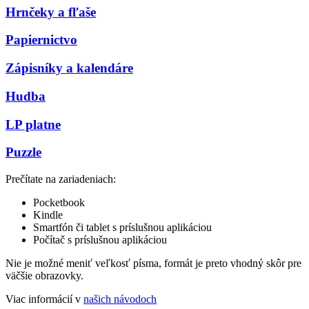
Hrnčeky a fľaše
Papiernictvo
Zápisníky a kalendáre
Hudba
LP platne
Puzzle
Prečítate na zariadeniach:
Pocketbook
Kindle
Smartfón či tablet s príslušnou aplikáciou
Počítač s príslušnou aplikáciou
Nie je možné meniť veľkosť písma, formát je preto vhodný skôr pre
väčšie obrazovky.
Viac informácií v
našich návodoch