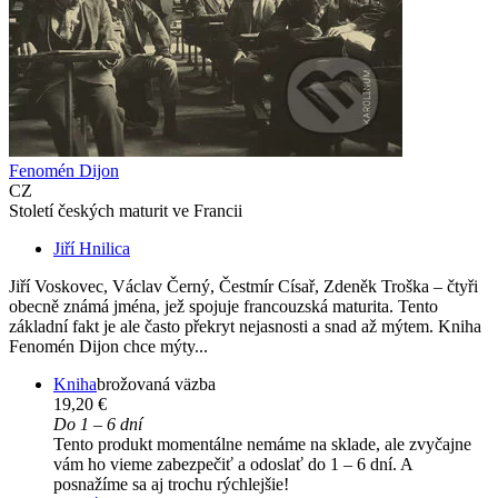
Fenomén Dijon
CZ
Století českých maturit ve Francii
Jiří Hnilica
Jiří Voskovec, Václav Černý, Čestmír Císař, Zdeněk Troška – čtyři
obecně známá jména, jež spojuje francouzská maturita. Tento
základní fakt je ale často překryt nejasnosti a snad až mýtem. Kniha
Fenomén Dijon chce mýty...
Kniha
brožovaná väzba
19,20 €
Do 1 – 6 dní
Tento produkt momentálne nemáme na sklade, ale zvyčajne
vám ho vieme zabezpečiť a odoslať do 1 – 6 dní. A
posnažíme sa aj trochu rýchlejšie!