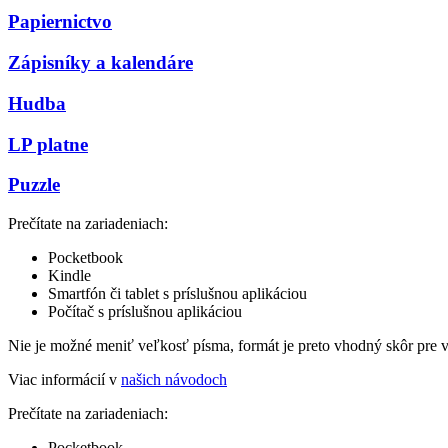
Papiernictvo
Zápisníky a kalendáre
Hudba
LP platne
Puzzle
Prečítate na zariadeniach:
Pocketbook
Kindle
Smartfón či tablet s príslušnou aplikáciou
Počítač s príslušnou aplikáciou
Nie je možné meniť veľkosť písma, formát je preto vhodný skôr pre 
Viac informácií v
našich návodoch
Prečítate na zariadeniach:
Pocketbook