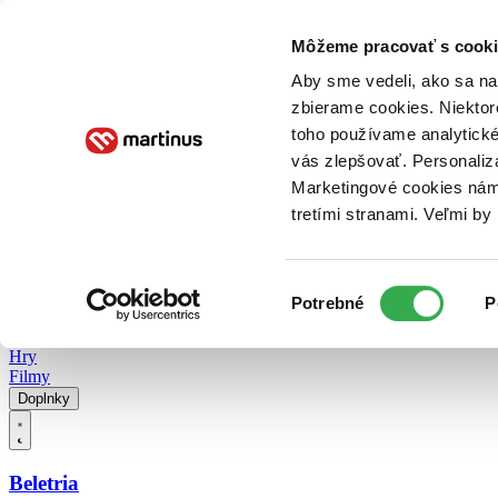
Doručenie
Kníhkupectvá
Knihovrátok
Poukážky
Knižný blog
Kontakt
Môžeme pracovať s cooki
Aby sme vedeli, ako sa na 
zbierame cookies. Niektor
E-knihy
Audioknihy
Hry
Filmy
Knihy
Doplnky
toho používame analytické
vás zlepšovať. Personaliz
Vyhľadávanie
Marketingové cookies nám 
tretími stranami. Veľmi b
Prihlásiť
Vyhľadávanie
Výber
Knihy
Potrebné
P
súhlasu
E-knihy
Audioknihy
Hry
Filmy
Doplnky
Beletria