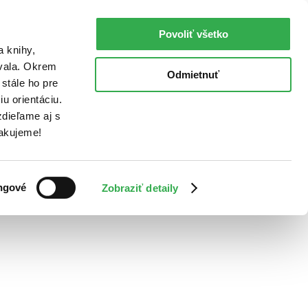
Povoliť všetko
a knihy,
ovala. Okrem
Odmietnuť
stále ho pre
u orientáciu.
dieľame aj s
Ďakujeme!
ngové
Zobraziť detaily