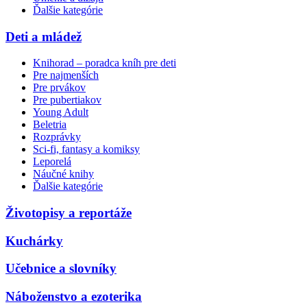
Ďalšie kategórie
Deti a mládež
Knihorad – poradca kníh pre deti
Pre najmenších
Pre prvákov
Pre pubertiakov
Young Adult
Beletria
Rozprávky
Sci-fi, fantasy a komiksy
Leporelá
Náučné knihy
Ďalšie kategórie
Životopisy a reportáže
Kuchárky
Učebnice a slovníky
Náboženstvo a ezoterika