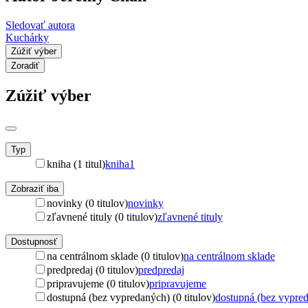
Sledovať autora
Kuchárky
Zúžiť výber
Zoradiť
Zúžiť výber
Typ
kniha (1 titul)
kniha
1
Zobraziť iba
novinky (0 titulov)
novinky
zľavnené tituly (0 titulov)
zľavnené tituly
Dostupnosť
na centrálnom sklade (0 titulov)
na centrálnom sklade
predpredaj (0 titulov)
predpredaj
pripravujeme (0 titulov)
pripravujeme
dostupná (bez vypredaných) (0 titulov)
dostupná (bez vypre