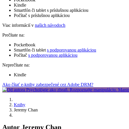
Kindle
Smartfón či tablet s príslušnou aplikáciou
Počítač s príslušnou aplikáciou
Viac informácií v
našich návodoch
Prečítate na:
Pocketbook
Smartfón či tablet
s podporovanou aplikáciou
Počítač
s podporovanou aplikáciou
Neprečítate na:
Kindle
Ako čítať e-knihy zabezpečené cez Adobe DRM?
Knihy
Jeremy Chan
Autor Jeremy Chan