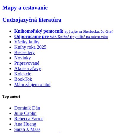
Mapy a cestovanie
Cudzojazyčná literatúra
Knihomoľský pomocník
Spýtajte sa Sherlocka, čo čítať
Odporúčame pre vás
Knižné tipy ušité na mieru vám
Všetky knihy
Knihy roka 2025
Bestsellery
Novinky
Pripravované
Akcie a zľavy
Kolekcie
BookTok
Mám záujem o titul
Top autori
Dominik Dán
Julie Caplin
Rebecca Yarros
Ana Huang
Sarah J. Maas