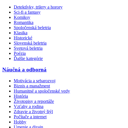
Detektívky, trilery a horory
Sci-fi a fantasy
Komiksy
Romantika
Spoločenská beletria
Klasika
Historické
Slovenská beletria
Svetová beletria
Poézia
Ďalšie kategórie
Náučná a odborná
Motivácia a sebarozvoj
Biznis a manažment
Humanitné a spoločenské vedy
História
Životopisy a reportáže
Vzťahy a rodina
Zdravie a životný štýl
Počítače a internet
Hobby
Umenie a dizajn