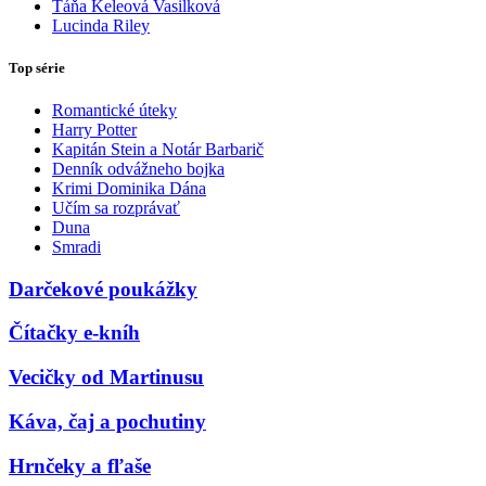
Táňa Keleová Vasilková
Lucinda Riley
Top série
Romantické úteky
Harry Potter
Kapitán Stein a Notár Barbarič
Denník odvážneho bojka
Krimi Dominika Dána
Učím sa rozprávať
Duna
Smradi
Darčekové poukážky
Čítačky e-kníh
Vecičky od Martinusu
Káva, čaj a pochutiny
Hrnčeky a fľaše