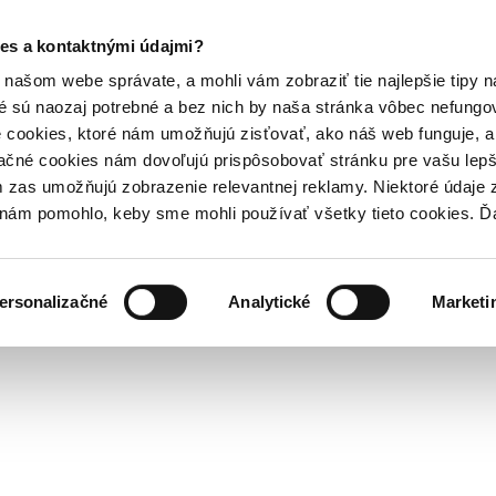
es a kontaktnými údajmi?
našom webe správate, a mohli vám zobraziť tie najlepšie tipy n
é sú naozaj potrebné a bez nich by naša stránka vôbec nefung
 cookies, ktoré nám umožňujú zisťovať, ako náš web funguje, a 
ačné cookies nám dovoľujú prispôsobovať stránku pre vašu lepši
zas umožňujú zobrazenie relevantnej reklamy. Niektoré údaje z
y nám pomohlo, keby sme mohli používať všetky tieto cookies. 
ersonalizačné
Analytické
Marketi