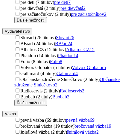
pre deti (7 titulov)
pre deti
7
pre dievčatá (2 tituly)
pre dievčatá
2
pre začiatočníkov (2 tituly)
pre začiatočníkov
2
Ďalšie možnosti
Vydavateľstvo
Slovart (26 titulov)
Slovart
26
BB/art (24 titulov)
BB/art
24
Albatros CZ (15 titulov)
Albatros CZ
15
Phaidon (14 titulov)
Phaidon
14
Folio (8 titulov)
Folio
8
Volvox Globator (5 titulov)
Volvox Globator
5
Gallimard (4 tituly)
Gallimard
4
Občianske združenie Slniečkovo (2 tituly)
Občianske
združenie Slniečkovo
2
Radioservis (2 tituly)
Radioservis
2
Baobab (2 tituly)
Baobab
2
Ďalšie možnosti
Väzba
pevná väzba (69 titulov)
pevná väzba
69
brožovaná väzba (19 titulov)
brožovaná väzba
19
špirálová väzba (2 tituly)
špirálová väzba
2