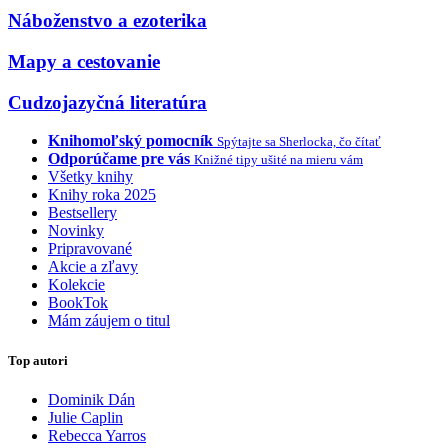
Náboženstvo a ezoterika
Mapy a cestovanie
Cudzojazyčná literatúra
Knihomoľský pomocník
Spýtajte sa Sherlocka, čo čítať
Odporúčame pre vás
Knižné tipy ušité na mieru vám
Všetky knihy
Knihy roka 2025
Bestsellery
Novinky
Pripravované
Akcie a zľavy
Kolekcie
BookTok
Mám záujem o titul
Top autori
Dominik Dán
Julie Caplin
Rebecca Yarros