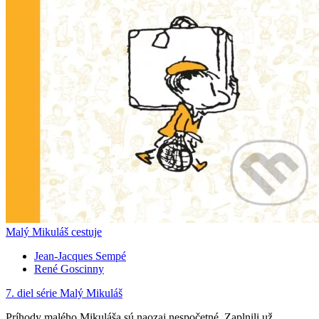
Malý Mikuláš cestuje
Jean-Jacques Sempé
René Goscinny
7. diel série
Malý Mikuláš
Príhody malého Mikuláša sú naozaj nespočetné. Zaplnili už