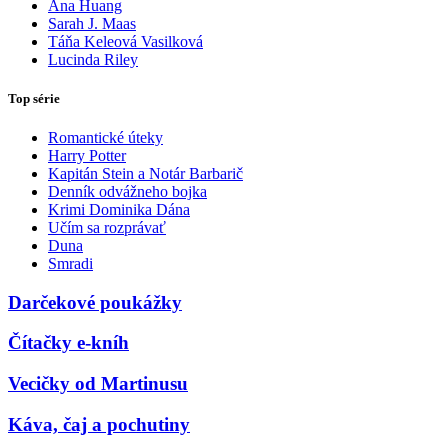
Ana Huang
Sarah J. Maas
Táňa Keleová Vasilková
Lucinda Riley
Top série
Romantické úteky
Harry Potter
Kapitán Stein a Notár Barbarič
Denník odvážneho bojka
Krimi Dominika Dána
Učím sa rozprávať
Duna
Smradi
Darčekové poukážky
Čítačky e-kníh
Vecičky od Martinusu
Káva, čaj a pochutiny