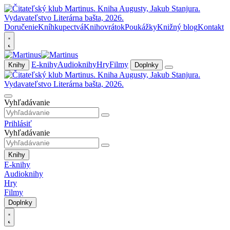
Doručenie
Kníhkupectvá
Knihovrátok
Poukážky
Knižný blog
Kontakt
E-knihy
Audioknihy
Hry
Filmy
Knihy
Doplnky
Vyhľadávanie
Prihlásiť
Vyhľadávanie
Knihy
E-knihy
Audioknihy
Hry
Filmy
Doplnky