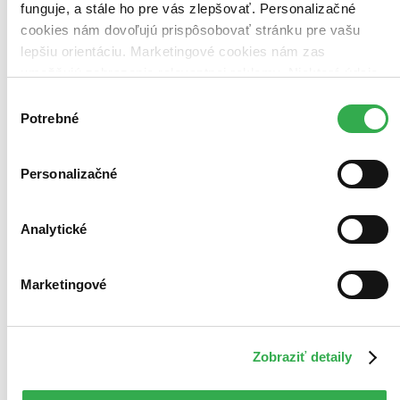
funguje, a stále ho pre vás zlepšovať. Personalizačné
cookies nám dovoľujú prispôsobovať stránku pre vašu
lepšiu orientáciu. Marketingové cookies nám zas
umožňujú zobrazenie relevantnej reklamy. Niektoré údaje
zdieľame aj s tretími stranami. Veľmi by nám pomohlo,
Výber
keby sme mohli používať všetky tieto cookies. Ďakujeme!
Potrebné
súhlasu
Personalizačné
Analytické
Marketingové
Malý Mikuláš
Zobraziť detaily
Jean-Jacques Sempé
René Goscinny