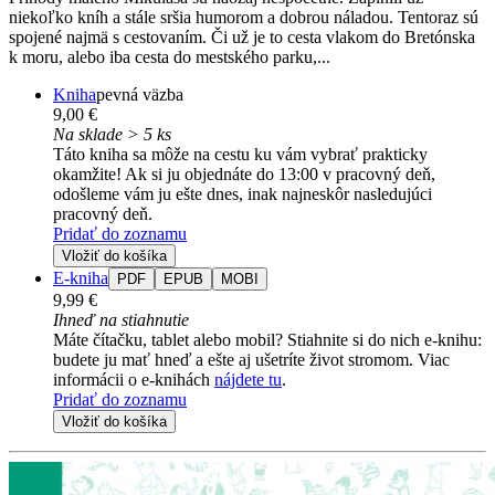
niekoľko kníh a stále sršia humorom a dobrou náladou. Tentoraz sú
spojené najmä s cestovaním. Či už je to cesta vlakom do Bretónska
k moru, alebo iba cesta do mestského parku,...
Kniha
pevná väzba
9,00 €
Na sklade > 5 ks
Táto kniha sa môže na cestu ku vám vybrať prakticky
okamžite! Ak si ju objednáte do 13:00 v pracovný deň,
odošleme vám ju ešte dnes, inak najneskôr nasledujúci
pracovný deň.
Pridať do zoznamu
Vložiť do košíka
E-kniha
PDF
EPUB
MOBI
9,99 €
Ihneď na stiahnutie
Máte čítačku, tablet alebo mobil? Stiahnite si do nich e-knihu:
budete ju mať hneď a ešte aj ušetríte život stromom. Viac
informácii o e-knihách
nájdete tu
.
Pridať do zoznamu
Vložiť do košíka