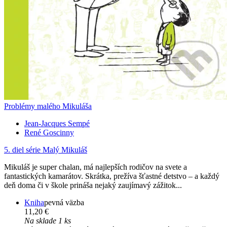
Problémy malého Mikuláša
Jean-Jacques Sempé
René Goscinny
5. diel série
Malý Mikuláš
Mikuláš je super chalan, má najlepších rodičov na svete a
fantastických kamarátov. Skrátka, prežíva šťastné detstvo – a každý
deň doma či v škole prináša nejaký zaujímavý zážitok...
Kniha
pevná väzba
11,20 €
Na sklade 1 ks