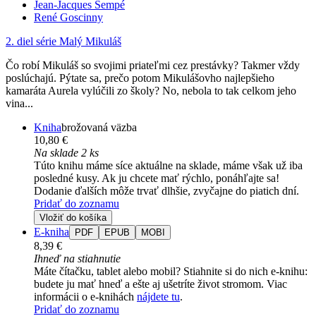
Jean-Jacques Sempé
René Goscinny
2. diel série
Malý Mikuláš
Čo robí Mikuláš so svojimi priateľmi cez prestávky? Takmer vždy
poslúchajú. Pýtate sa, prečo potom Mikulášovho najlepšieho
kamaráta Aurela vylúčili zo školy? No, nebola to tak celkom jeho
vina...
Kniha
brožovaná väzba
10,80 €
Na sklade 2 ks
Túto knihu máme síce aktuálne na sklade, máme však už iba
posledné kusy. Ak ju chcete mať rýchlo, ponáhľajte sa!
Dodanie ďalších môže trvať dlhšie, zvyčajne do piatich dní.
Pridať do zoznamu
Vložiť do košíka
E-kniha
PDF
EPUB
MOBI
8,39 €
Ihneď na stiahnutie
Máte čítačku, tablet alebo mobil? Stiahnite si do nich e-knihu:
budete ju mať hneď a ešte aj ušetríte život stromom. Viac
informácii o e-knihách
nájdete tu
.
Pridať do zoznamu