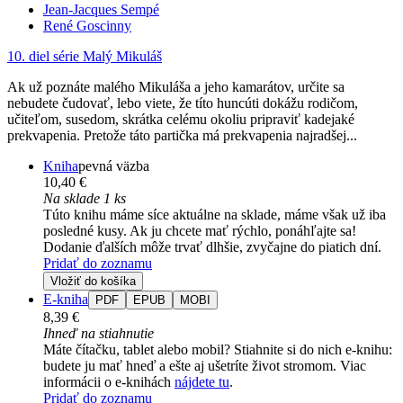
Jean-Jacques Sempé
René Goscinny
10. diel série
Malý Mikuláš
Ak už poznáte malého Mikuláša a jeho kamarátov, určite sa
nebudete čudovať, lebo viete, že títo huncúti dokážu rodičom,
učiteľom, susedom, skrátka celému okoliu pripraviť kadejaké
prekvapenia. Pretože táto partička má prekvapenia najradšej...
Kniha
pevná väzba
10,40 €
Na sklade 1 ks
Túto knihu máme síce aktuálne na sklade, máme však už iba
posledné kusy. Ak ju chcete mať rýchlo, ponáhľajte sa!
Dodanie ďalších môže trvať dlhšie, zvyčajne do piatich dní.
Pridať do zoznamu
Vložiť do košíka
E-kniha
PDF
EPUB
MOBI
8,39 €
Ihneď na stiahnutie
Máte čítačku, tablet alebo mobil? Stiahnite si do nich e-knihu:
budete ju mať hneď a ešte aj ušetríte život stromom. Viac
informácii o e-knihách
nájdete tu
.
Pridať do zoznamu