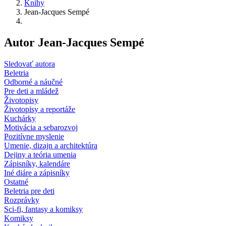
Knihy
Jean-Jacques Sempé
Autor Jean-Jacques Sempé
Sledovať autora
Beletria
Odborné a náučné
Pre deti a mládež
Životopisy
Životopisy a reportáže
Kuchárky
Motivácia a sebarozvoj
Pozitívne myslenie
Umenie, dizajn a architektúra
Dejiny a teória umenia
Zápisníky, kalendáre
Iné diáre a zápisníky
Ostatné
Beletria pre deti
Rozprávky
Sci-fi, fantasy a komiksy
Komiksy