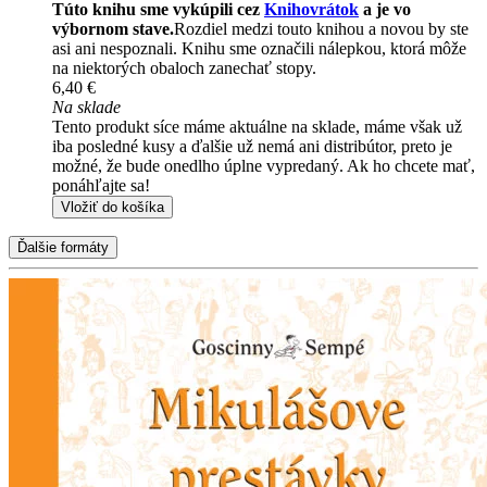
Túto knihu sme vykúpili cez
Knihovrátok
a je vo
výbornom stave.
Rozdiel medzi touto knihou a novou by ste
asi ani nespoznali. Knihu sme označili nálepkou, ktorá môže
na niektorých obaloch zanechať stopy.
6,40 €
Na sklade
Tento produkt síce máme aktuálne na sklade, máme však už
iba posledné kusy a ďalšie už nemá ani distribútor, preto je
možné, že bude onedlho úplne vypredaný. Ak ho chcete mať,
ponáhľajte sa!
Vložiť do košíka
Ďalšie formáty