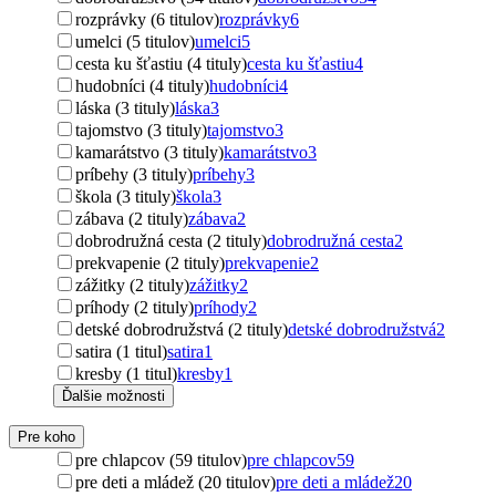
rozprávky (6 titulov)
rozprávky
6
umelci (5 titulov)
umelci
5
cesta ku šťastiu (4 tituly)
cesta ku šťastiu
4
hudobníci (4 tituly)
hudobníci
4
láska (3 tituly)
láska
3
tajomstvo (3 tituly)
tajomstvo
3
kamarátstvo (3 tituly)
kamarátstvo
3
príbehy (3 tituly)
príbehy
3
škola (3 tituly)
škola
3
zábava (2 tituly)
zábava
2
dobrodružná cesta (2 tituly)
dobrodružná cesta
2
prekvapenie (2 tituly)
prekvapenie
2
zážitky (2 tituly)
zážitky
2
príhody (2 tituly)
príhody
2
detské dobrodružstvá (2 tituly)
detské dobrodružstvá
2
satira (1 titul)
satira
1
kresby (1 titul)
kresby
1
Ďalšie možnosti
Pre koho
pre chlapcov (59 titulov)
pre chlapcov
59
pre deti a mládež (20 titulov)
pre deti a mládež
20