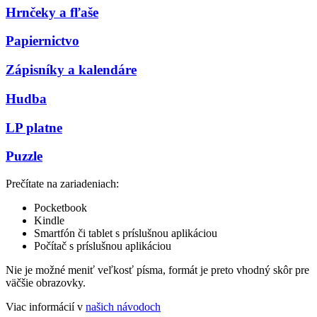
Hrnčeky a fľaše
Papiernictvo
Zápisníky a kalendáre
Hudba
LP platne
Puzzle
Prečítate na zariadeniach:
Pocketbook
Kindle
Smartfón či tablet s príslušnou aplikáciou
Počítač s príslušnou aplikáciou
Nie je možné meniť veľkosť písma, formát je preto vhodný skôr pre
väčšie obrazovky.
Viac informácií v
našich návodoch