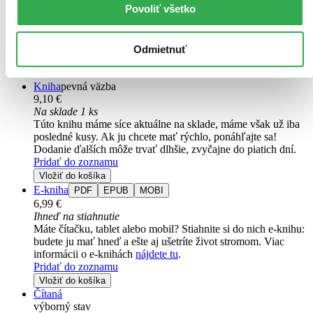
Povoliť všetko
1. diel série
Malý Mikuláš
Poznáte už malého Mikuláša? Doma je to hotový anjelik. No
Odmietnuť
napriek tým najlepším úmyslom sa okolo neho vždy strhne mela.
Mikuláš a jeho priatelia vedia vždy urobiť ten správny dojem...
Kniha
pevná väzba
9,10 €
Na sklade 1 ks
Túto knihu máme síce aktuálne na sklade, máme však už iba
posledné kusy. Ak ju chcete mať rýchlo, ponáhľajte sa!
Dodanie ďalších môže trvať dlhšie, zvyčajne do piatich dní.
Pridať do zoznamu
Vložiť do košíka
E-kniha
PDF
EPUB
MOBI
6,99 €
Ihneď na stiahnutie
Máte čítačku, tablet alebo mobil? Stiahnite si do nich e-knihu:
budete ju mať hneď a ešte aj ušetríte život stromom. Viac
informácii o e-knihách
nájdete tu
.
Pridať do zoznamu
Vložiť do košíka
Čítaná
výborný stav