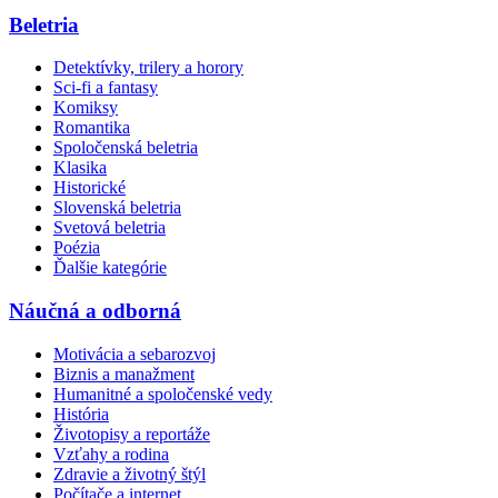
Beletria
Detektívky, trilery a horory
Sci-fi a fantasy
Komiksy
Romantika
Spoločenská beletria
Klasika
Historické
Slovenská beletria
Svetová beletria
Poézia
Ďalšie kategórie
Náučná a odborná
Motivácia a sebarozvoj
Biznis a manažment
Humanitné a spoločenské vedy
História
Životopisy a reportáže
Vzťahy a rodina
Zdravie a životný štýl
Počítače a internet