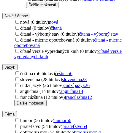
Ďalšie možnosti
Nové / čítané
nová (0 titulov)
nová
čítaná (0 titulov)
čítaná
čítaná - výborný stav (0 titulov)
čítaná - výborný stav
čítaná - mierne opotrebovaná (0 titulov)
čítaná - mierne
opotrebovaná
čítané verzie vypredaných kníh (0 titulov)
čítané verzie
vypredaných kníh
Jazyk
čeština (56 titulov)
čeština
56
slovenčina (28 titulov)
slovenčina
28
cudzí jazyk (26 titulov)
cudzí jazyk
26
angličtina (14 titulov)
angličtina
14
francúzština (12 titulov)
francúzština
12
Ďalšie možnosti
Téma
humor (56 titulov)
humor
56
priateľstvo (54 titulov)
priateľstvo
54
dobrodružstvo (54 titulov)
dobrodružstvo
54