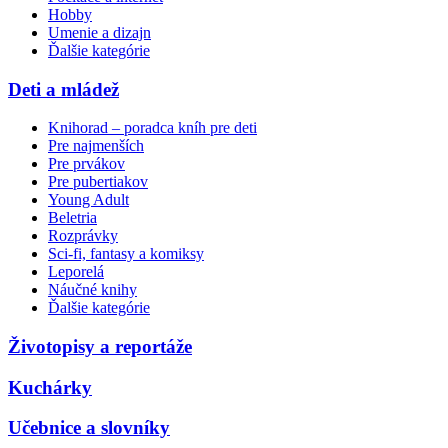
Hobby
Umenie a dizajn
Ďalšie kategórie
Deti a mládež
Knihorad – poradca kníh pre deti
Pre najmenších
Pre prvákov
Pre pubertiakov
Young Adult
Beletria
Rozprávky
Sci-fi, fantasy a komiksy
Leporelá
Náučné knihy
Ďalšie kategórie
Životopisy a reportáže
Kuchárky
Učebnice a slovníky