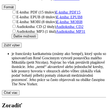
Formát
E-kniha: PDF (15 titulov)
E-kniha: PDF
15
E-kniha: EPUB (8 titulov)
E-kniha: EPUB
8
E-kniha: MOBI (8 titulov)
E-kniha: MOBI
8
Audiokniha: CD (2 tituly)
Audiokniha: CD
2
Audiokniha: MP3 (1 titul)
Audiokniha: MP3
1
Ďalšie možnosti
Zúžiť výber
je francúzsky karikaturista (známy ako Sempé), ktorý spolu so
spisovateľom René Goscinnym vytvoril postavičku malého
Mikuláša (petit Nicolas). Najviac ho však preslávili plagátové
ilustrácie. Jeho „nemé“ akvarelové alebo jednoduché kresby,
kde postavy hovoria v obrazoch alebo vôbec (dokážu však
podať bohatý príbeh) pomaly získavali medzinárodnú
pozornosť. Jeho práce sa často objavovali na obálke časopisu
The New Yorker.
Čítať viac
Zoradiť