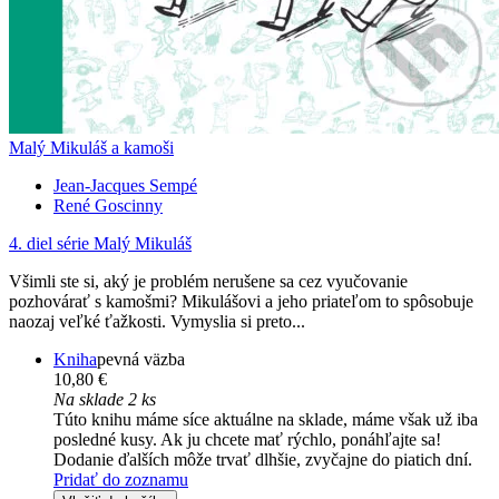
Malý Mikuláš a kamoši
Jean-Jacques Sempé
René Goscinny
4. diel série
Malý Mikuláš
Všimli ste si, aký je problém nerušene sa cez vyučovanie
pozhovárať s kamošmi? Mikulášovi a jeho priateľom to spôsobuje
naozaj veľké ťažkosti. Vymyslia si preto...
Kniha
pevná väzba
10,80 €
Na sklade 2 ks
Túto knihu máme síce aktuálne na sklade, máme však už iba
posledné kusy. Ak ju chcete mať rýchlo, ponáhľajte sa!
Dodanie ďalších môže trvať dlhšie, zvyčajne do piatich dní.
Pridať do zoznamu