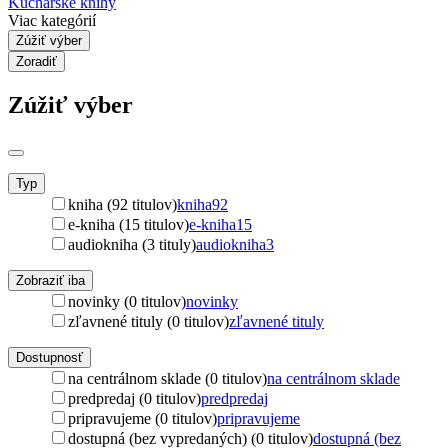
Kuchárske knihy
Viac kategórií
Zúžiť výber
Zoradiť
Zúžiť výber
Typ
kniha (92 titulov)
kniha
92
e-kniha (15 titulov)
e-kniha
15
audiokniha (3 tituly)
audiokniha
3
Zobraziť iba
novinky (0 titulov)
novinky
zľavnené tituly (0 titulov)
zľavnené tituly
Dostupnosť
na centrálnom sklade (0 titulov)
na centrálnom sklade
predpredaj (0 titulov)
predpredaj
pripravujeme (0 titulov)
pripravujeme
dostupná (bez vypredaných) (0 titulov)
dostupná (bez