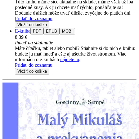
Túto knihu máme síce aktuálne na sklade, máme však už iba
posledné kusy. Ak ju chcete mať rýchlo, ponáhľajte sa!
Dodanie ďalších môže trvať dlhšie, zvyčajne do piatich dní.
Pridať do zoznamu
Vložiť do košíka
E-kniha
PDF
EPUB
MOBI
8,39 €
Ihneď na stiahnutie
Máte čítačku, tablet alebo mobil? Stiahnite si do nich e-knihu:
budete ju mať hneď a ešte aj ušetríte život stromom. Viac
informácii o e-knihách
nájdete tu
.
Pridať do zoznamu
Vložiť do košíka