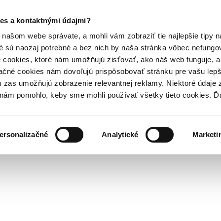
es a kontaktnými údajmi?
našom webe správate, a mohli vám zobraziť tie najlepšie tipy n
é sú naozaj potrebné a bez nich by naša stránka vôbec nefung
 cookies, ktoré nám umožňujú zisťovať, ako náš web funguje, a 
ačné cookies nám dovoľujú prispôsobovať stránku pre vašu lepši
zas umožňujú zobrazenie relevantnej reklamy. Niektoré údaje z
y nám pomohlo, keby sme mohli používať všetky tieto cookies. 
ersonalizačné
Analytické
Marketi