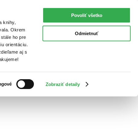
Povoliť všetko
a knihy,
ovala. Okrem
Odmietnuť
stále ho pre
u orientáciu.
dieľame aj s
Ďakujeme!
ngové
Zobraziť detaily