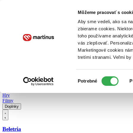
Doručenie
Kníhkupectvá
Knihovrátok
Poukážky
Knižný blog
Kontakt
Môžeme pracovať s cooki
Aby sme vedeli, ako sa na 
zbierame cookies. Niektor
E-knihy
Audioknihy
Hry
Filmy
Knihy
Doplnky
toho používame analytické
vás zlepšovať. Personaliz
Vyhľadávanie
Marketingové cookies nám 
tretími stranami. Veľmi b
Prihlásiť
Vyhľadávanie
Výber
Knihy
Potrebné
P
súhlasu
E-knihy
Audioknihy
Hry
Filmy
Doplnky
Beletria