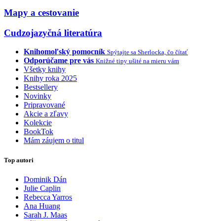
Mapy a cestovanie
Cudzojazyčná literatúra
Knihomoľský pomocník
Spýtajte sa Sherlocka, čo čítať
Odporúčame pre vás
Knižné tipy ušité na mieru vám
Všetky knihy
Knihy roka 2025
Bestsellery
Novinky
Pripravované
Akcie a zľavy
Kolekcie
BookTok
Mám záujem o titul
Top autori
Dominik Dán
Julie Caplin
Rebecca Yarros
Ana Huang
Sarah J. Maas