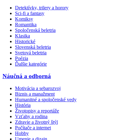
Detektívky, trilery a horory
Sci-fi a fantasy
Komiksy
Romantika
Spoločenská beletria
Klasika
Historické
Slovenská beletria
Svetová beletria
Poézia
Ďalšie kategórie
Náučná a odborná
Motivácia a sebarozvoj
Biznis a manažment
Humanitné a spoločenské vedy
História
Životopisy a reportáže
Vzťahy a rodina
Zdravie a životný štýl
Počítače a internet
Hobby
Umenie a dizajn