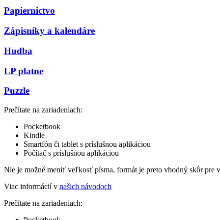
Papiernictvo
Zápisníky a kalendáre
Hudba
LP platne
Puzzle
Prečítate na zariadeniach:
Pocketbook
Kindle
Smartfón či tablet s príslušnou aplikáciou
Počítač s príslušnou aplikáciou
Nie je možné meniť veľkosť písma, formát je preto vhodný skôr pre 
Viac informácií v
našich návodoch
Prečítate na zariadeniach:
Pocketbook