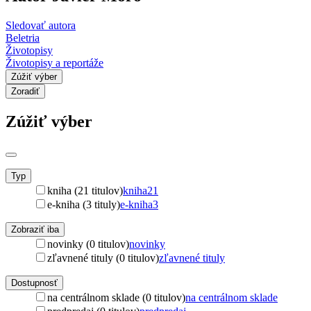
Sledovať autora
Beletria
Životopisy
Životopisy a reportáže
Zúžiť výber
Zoradiť
Zúžiť výber
Typ
kniha (21 titulov)
kniha
21
e-kniha (3 tituly)
e-kniha
3
Zobraziť iba
novinky (0 titulov)
novinky
zľavnené tituly (0 titulov)
zľavnené tituly
Dostupnosť
na centrálnom sklade (0 titulov)
na centrálnom sklade