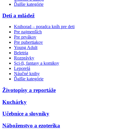
Ďalšie kategórie
Deti a mládež
Knihorad – poradca kníh pre deti
Pre najmenších
Pre prvákov
Pre pubertiakov
Young Adult
Beletria
Rozprávky
Sci-fi, fantasy a komiksy
Leporelá
Náučné knihy
Ďalšie kategórie
Životopisy a reportáže
Kuchárky
Učebnice a slovníky
Náboženstvo a ezoterika