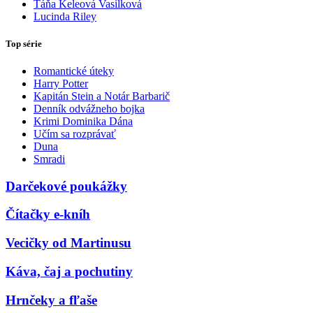
Táňa Keleová Vasilková
Lucinda Riley
Top série
Romantické úteky
Harry Potter
Kapitán Stein a Notár Barbarič
Denník odvážneho bojka
Krimi Dominika Dána
Učím sa rozprávať
Duna
Smradi
Darčekové poukážky
Čítačky e-kníh
Vecičky od Martinusu
Káva, čaj a pochutiny
Hrnčeky a fľaše