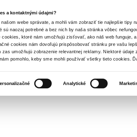
es a kontaktnými údajmi?
našom webe správate, a mohli vám zobraziť tie najlepšie tipy n
é sú naozaj potrebné a bez nich by naša stránka vôbec nefung
 cookies, ktoré nám umožňujú zisťovať, ako náš web funguje, a 
ačné cookies nám dovoľujú prispôsobovať stránku pre vašu lepši
zas umožňujú zobrazenie relevantnej reklamy. Niektoré údaje z
y nám pomohlo, keby sme mohli používať všetky tieto cookies. 
ersonalizačné
Analytické
Marketi