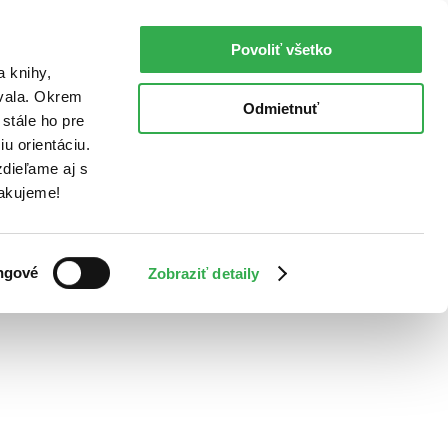
Povoliť všetko
a knihy,
ovala. Okrem
Odmietnuť
stále ho pre
u orientáciu.
dieľame aj s
Ďakujeme!
ngové
Zobraziť detaily