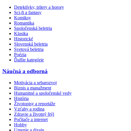
Detektívky, trilery a horory
Sci-fi a fantasy
Komiksy
Romantika
Spoločenská beletria
Klasika
Historické
Slovenská beletria
Svetová beletria
Poézia
Ďalšie kategórie
Náučná a odborná
Motivácia a sebarozvoj
Biznis a manažment
Humanitné a spoločenské vedy
História
Životopisy a reportáže
Vzťahy a rodina
Zdravie a životný štýl
Počítače a internet
Hobby
Umenie a dizajn