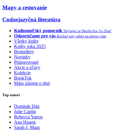
Mapy a cestovanie
Cudzojazyčná literatúra
Knihomoľský pomocník
Spýtajte sa Sherlocka, čo čítať
Odporúčame pre vás
Knižné tipy ušité na mieru vám
Všetky knihy
Knihy roka 2025
Bestsellery
Novinky
Pripravované
Akcie a zľavy
Kolekcie
BookTok
Mám záujem o titul
Top autori
Dominik Dán
Julie Caplin
Rebecca Yarros
Ana Huang
Sarah J. Maas