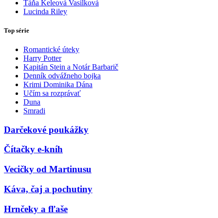
Táňa Keleová Vasilková
Lucinda Riley
Top série
Romantické úteky
Harry Potter
Kapitán Stein a Notár Barbarič
Denník odvážneho bojka
Krimi Dominika Dána
Učím sa rozprávať
Duna
Smradi
Darčekové poukážky
Čítačky e-kníh
Vecičky od Martinusu
Káva, čaj a pochutiny
Hrnčeky a fľaše