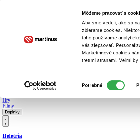
Doručenie
Kníhkupectvá
Knihovrátok
Poukážky
Knižný blog
Kontakt
Môžeme pracovať s cooki
Aby sme vedeli, ako sa na 
zbierame cookies. Niektor
E-knihy
Audioknihy
Hry
Filmy
Knihy
Doplnky
toho používame analytické
vás zlepšovať. Personaliz
Vyhľadávanie
Marketingové cookies nám 
tretími stranami. Veľmi b
Prihlásiť
Vyhľadávanie
Výber
Knihy
Potrebné
P
súhlasu
E-knihy
Audioknihy
Hry
Filmy
Doplnky
Beletria