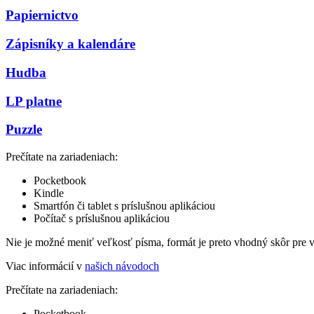
Papiernictvo
Zápisníky a kalendáre
Hudba
LP platne
Puzzle
Prečítate na zariadeniach:
Pocketbook
Kindle
Smartfón či tablet s príslušnou aplikáciou
Počítač s príslušnou aplikáciou
Nie je možné meniť veľkosť písma, formát je preto vhodný skôr pre 
Viac informácií v
našich návodoch
Prečítate na zariadeniach:
Pocketbook