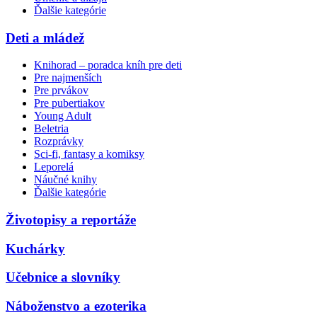
Ďalšie kategórie
Deti a mládež
Knihorad – poradca kníh pre deti
Pre najmenších
Pre prvákov
Pre pubertiakov
Young Adult
Beletria
Rozprávky
Sci-fi, fantasy a komiksy
Leporelá
Náučné knihy
Ďalšie kategórie
Životopisy a reportáže
Kuchárky
Učebnice a slovníky
Náboženstvo a ezoterika