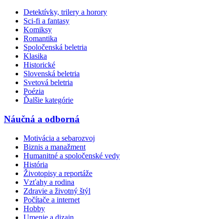
Detektívky, trilery a horory
Sci-fi a fantasy
Komiksy
Romantika
Spoločenská beletria
Klasika
Historické
Slovenská beletria
Svetová beletria
Poézia
Ďalšie kategórie
Náučná a odborná
Motivácia a sebarozvoj
Biznis a manažment
Humanitné a spoločenské vedy
História
Životopisy a reportáže
Vzťahy a rodina
Zdravie a životný štýl
Počítače a internet
Hobby
Umenie a dizajn