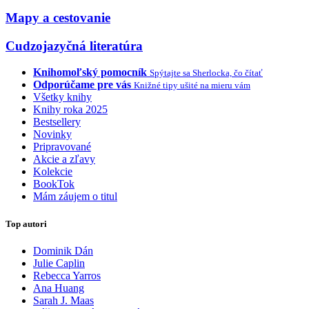
Mapy a cestovanie
Cudzojazyčná literatúra
Knihomoľský pomocník
Spýtajte sa Sherlocka, čo čítať
Odporúčame pre vás
Knižné tipy ušité na mieru vám
Všetky knihy
Knihy roka 2025
Bestsellery
Novinky
Pripravované
Akcie a zľavy
Kolekcie
BookTok
Mám záujem o titul
Top autori
Dominik Dán
Julie Caplin
Rebecca Yarros
Ana Huang
Sarah J. Maas