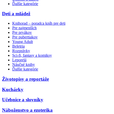
Ďalšie kategórie
Deti a mládež
Knihorad – poradca kníh pre deti
Pre najmenších
Pre prvákov
Pre pubertiakov
Young Adult
Beletria
Rozprávky
Sci-fi, fantasy a komiksy
Leporelá
Náučné knihy
Ďalšie kategórie
Životopisy a reportáže
Kuchárky
Učebnice a slovníky
Náboženstvo a ezoterika