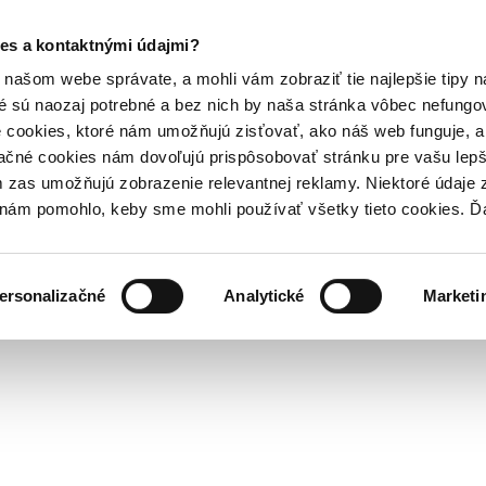
es a kontaktnými údajmi?
našom webe správate, a mohli vám zobraziť tie najlepšie tipy n
é sú naozaj potrebné a bez nich by naša stránka vôbec nefung
 cookies, ktoré nám umožňujú zisťovať, ako náš web funguje, a 
ačné cookies nám dovoľujú prispôsobovať stránku pre vašu lepši
zas umožňujú zobrazenie relevantnej reklamy. Niektoré údaje z
y nám pomohlo, keby sme mohli používať všetky tieto cookies. 
ersonalizačné
Analytické
Marketi