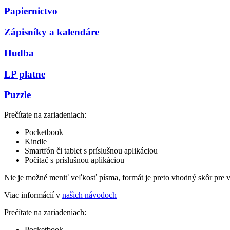
Papiernictvo
Zápisníky a kalendáre
Hudba
LP platne
Puzzle
Prečítate na zariadeniach:
Pocketbook
Kindle
Smartfón či tablet s príslušnou aplikáciou
Počítač s príslušnou aplikáciou
Nie je možné meniť veľkosť písma, formát je preto vhodný skôr pre 
Viac informácií v
našich návodoch
Prečítate na zariadeniach:
Pocketbook