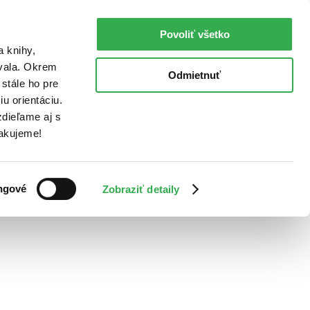
Povoliť všetko
a knihy,
ovala. Okrem
Odmietnuť
stále ho pre
u orientáciu.
dieľame aj s
Ďakujeme!
ngové
Zobraziť detaily