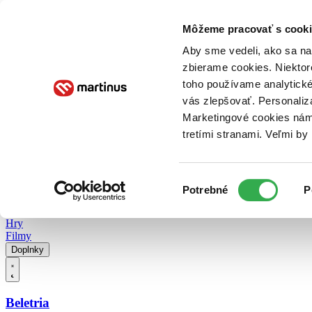
Doručenie
Kníhkupectvá
Knihovrátok
Poukážky
Knižný blog
Kontakt
Môžeme pracovať s cooki
Aby sme vedeli, ako sa na 
zbierame cookies. Niektor
E-knihy
Audioknihy
Hry
Filmy
Knihy
Doplnky
toho používame analytické
vás zlepšovať. Personaliz
Vyhľadávanie
Marketingové cookies nám 
tretími stranami. Veľmi b
Prihlásiť
Vyhľadávanie
Výber
Knihy
Potrebné
P
súhlasu
E-knihy
Audioknihy
Hry
Filmy
Doplnky
Beletria