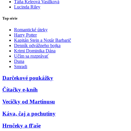
Táňa Keleová Vasilková
Lucinda Riley
Top série
Romantické úteky
Harry Potter
Kapitán Stein a Notár Barbarič
Denník odvážneho bojka
Krimi Dominika Dána
Učím sa rozprávať
Duna
Smradi
Darčekové poukážky
Čítačky e-kníh
Vecičky od Martinusu
Káva, čaj a pochutiny
Hrnčeky a fľaše