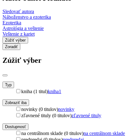
Sledovať autora
Náboženstvo a ezoterika
Ezoterika
Astrológia a veštenie
Veštenie z kariet
Zúžiť výber
Zoradiť
Zúžiť výber
Typ
kniha (1 titul)
kniha
1
Zobraziť iba
novinky (0 titulov)
novinky
zľavnené tituly (0 titulov)
zľavnené tituly
Dostupnosť
na centrálnom sklade (0 titulov)
na centrálnom sklade
predpredaj (0 titulov)
predpredaj