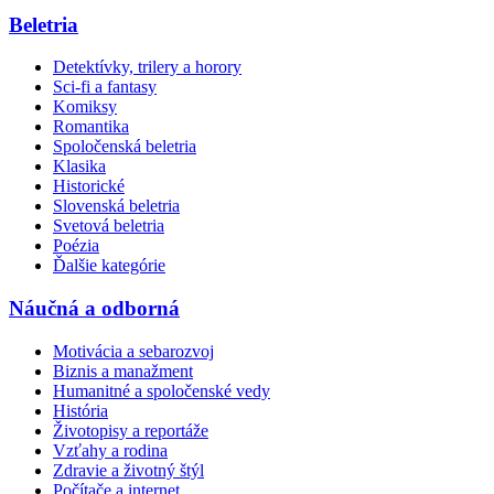
Beletria
Detektívky, trilery a horory
Sci-fi a fantasy
Komiksy
Romantika
Spoločenská beletria
Klasika
Historické
Slovenská beletria
Svetová beletria
Poézia
Ďalšie kategórie
Náučná a odborná
Motivácia a sebarozvoj
Biznis a manažment
Humanitné a spoločenské vedy
História
Životopisy a reportáže
Vzťahy a rodina
Zdravie a životný štýl
Počítače a internet