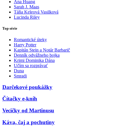
Ana Huang
Sarah J. Maas
Táňa Keleová Vasilková
Lucinda Riley
Top série
Romantické úteky
Harry Potter
Kapitán Stein a Notár Barbarič
Denník odvážneho bojka
Krimi Dominika Dána
Učím sa rozprávať
Duna
Smradi
Darčekové poukážky
Čítačky e-kníh
Vecičky od Martinusu
Káva, čaj a pochutiny