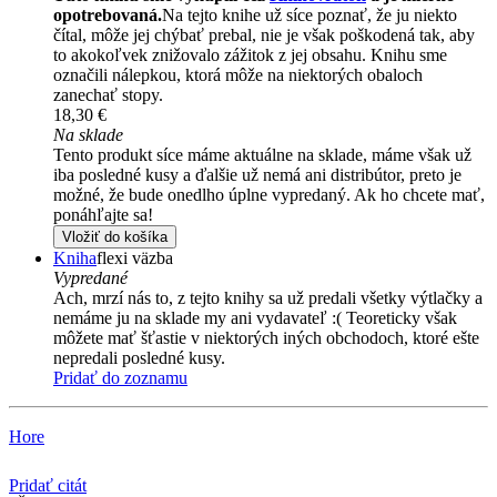
opotrebovaná.
Na tejto knihe už síce poznať, že ju niekto
čítal, môže jej chýbať prebal, nie je však poškodená tak, aby
to akokoľvek znižovalo zážitok z jej obsahu. Knihu sme
označili nálepkou, ktorá môže na niektorých obaloch
zanechať stopy.
18,30 €
Na sklade
Tento produkt síce máme aktuálne na sklade, máme však už
iba posledné kusy a ďalšie už nemá ani distribútor, preto je
možné, že bude onedlho úplne vypredaný. Ak ho chcete mať,
ponáhľajte sa!
Vložiť do košíka
Kniha
flexi väzba
Vypredané
Ach, mrzí nás to, z tejto knihy sa už predali všetky výtlačky a
nemáme ju na sklade my ani vydavateľ :( Teoreticky však
môžete mať šťastie v niektorých iných obchodoch, ktoré ešte
nepredali posledné kusy.
Pridať do zoznamu
Hore
Pridať citát