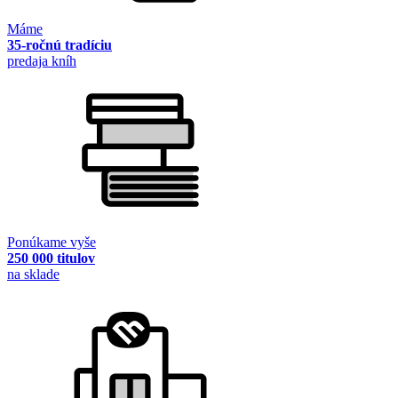
Máme
35-ročnú tradíciu
predaja kníh
Ponúkame vyše
250 000 titulov
na sklade