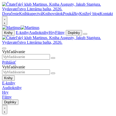
Doručenie
Kníhkupectvá
Knihovrátok
Poukážky
Knižný blog
Kontakt
E-knihy
Audioknihy
Hry
Filmy
Knihy
Doplnky
Vyhľadávanie
Prihlásiť
Vyhľadávanie
Knihy
E-knihy
Audioknihy
Hry
Filmy
Doplnky