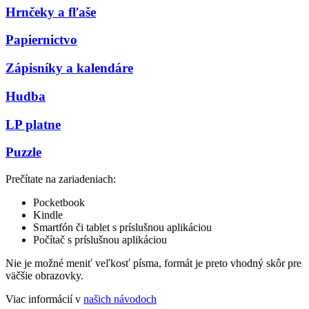
Hrnčeky a fľaše
Papiernictvo
Zápisníky a kalendáre
Hudba
LP platne
Puzzle
Prečítate na zariadeniach:
Pocketbook
Kindle
Smartfón či tablet s príslušnou aplikáciou
Počítač s príslušnou aplikáciou
Nie je možné meniť veľkosť písma, formát je preto vhodný skôr pre
väčšie obrazovky.
Viac informácií v
našich návodoch