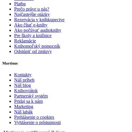
Platba
Prečo práve u nás?
Najčastejšie otázky
Rezervácia v kníhkupectve
Ako čítať e-knihy
Ako počúvať audioknihy
Pre školy a knižnice
Reklamácie
Knihomoľský pomocník
Odstúpiť od zmluvy
Martinus
Kontakty
Náš príbeh
Náš blog
Knihovrátok
Partnerský systém
Pridaj sa k nám
Marketing
Náš labák
Prehlásenie o cookies
Vyhlásenie o prístupnosti