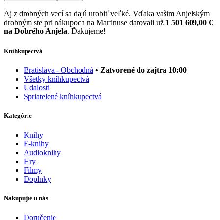
Aj z drobných vecí sa dajú urobiť veľké. Vďaka vašim Anjelským
drobným ste pri nákupoch na Martinuse darovali už
1 501 609,00 €
na Dobrého Anjela
. Ďakujeme!
Kníhkupectvá
Bratislava - Obchodná
• Zatvorené do zajtra 10:00
Všetky kníhkupectvá
Udalosti
Spriatelené kníhkupectvá
Kategórie
Knihy
E-knihy
Audioknihy
Hry
Filmy
Doplnky
Nakupujte u nás
Doručenie