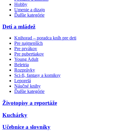
Hobby
Umenie a dizajn
Ďalšie kategórie
Deti a mládež
Knihorad – poradca kníh pre deti
Pre najmenších
Pre prvákov
Pre pubertiakov
Young Adult
Beletria
Rozprávky
Sci-fi, fantasy a komiksy
Leporelá
Náučné knihy
Ďalšie kategórie
Životopisy a reportáže
Kuchárky
Učebnice a slovníky