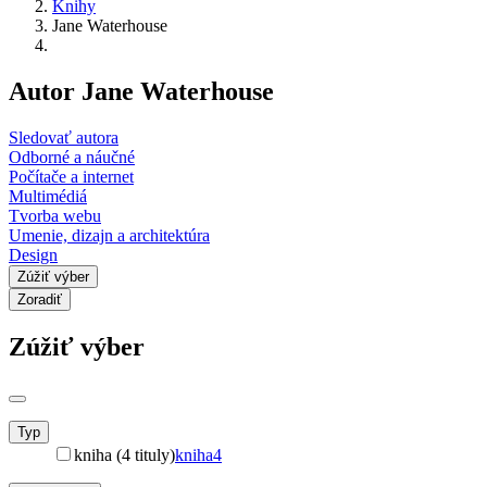
Knihy
Jane Waterhouse
Autor Jane Waterhouse
Sledovať autora
Odborné a náučné
Počítače a internet
Multimédiá
Tvorba webu
Umenie, dizajn a architektúra
Design
Zúžiť výber
Zoradiť
Zúžiť výber
Typ
kniha (4 tituly)
kniha
4