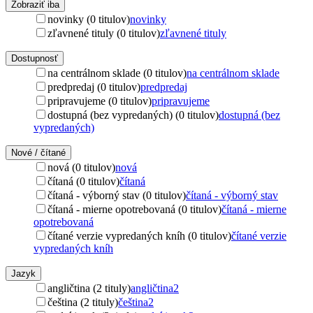
Zobraziť iba
novinky (0 titulov)
novinky
zľavnené tituly (0 titulov)
zľavnené tituly
Dostupnosť
na centrálnom sklade (0 titulov)
na centrálnom sklade
predpredaj (0 titulov)
predpredaj
pripravujeme (0 titulov)
pripravujeme
dostupná (bez vypredaných) (0 titulov)
dostupná (bez
vypredaných)
Nové / čítané
nová (0 titulov)
nová
čítaná (0 titulov)
čítaná
čítaná - výborný stav (0 titulov)
čítaná - výborný stav
čítaná - mierne opotrebovaná (0 titulov)
čítaná - mierne
opotrebovaná
čítané verzie vypredaných kníh (0 titulov)
čítané verzie
vypredaných kníh
Jazyk
angličtina (2 tituly)
angličtina
2
čeština (2 tituly)
čeština
2