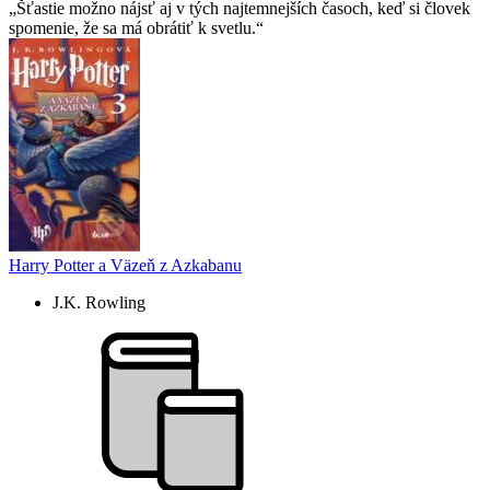
Šťastie možno nájsť aj v tých najtemnejších časoch, keď si človek
spomenie, že sa má obrátiť k svetlu.
Harry Potter a Väzeň z Azkabanu
J.K. Rowling