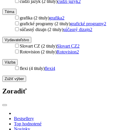
cudzí jazyk (2 tituly)
cudzí jazyk
2
Téma
grafika (2 tituly)
grafika
2
grafické programy (2 tituly)
grafické programy
2
súčasný dizajn (2 tituly)
súčasný dizajn
2
Vydavateľstvo
Slovart CZ (2 tituly)
Slovart CZ
2
Rotovision (2 tituly)
Rotovision
2
Väzba
flexi (4 tituly)
flexi
4
Zúžiť výber
Zoradiť
Bestsellery
Top hodnotené
Novinky