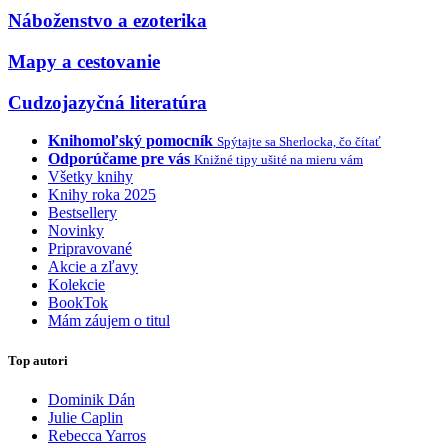
Náboženstvo a ezoterika
Mapy a cestovanie
Cudzojazyčná literatúra
Knihomoľský pomocník
Spýtajte sa Sherlocka, čo čítať
Odporúčame pre vás
Knižné tipy ušité na mieru vám
Všetky knihy
Knihy roka 2025
Bestsellery
Novinky
Pripravované
Akcie a zľavy
Kolekcie
BookTok
Mám záujem o titul
Top autori
Dominik Dán
Julie Caplin
Rebecca Yarros