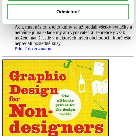
ponáhľajte sa!
Vložiť do košíka
Odmietnuť
Kniha
flexi väzba
Vypredané
Ach, mrzí nás to, z tejto knihy sa už predali všetky výtlačky a
nemáme ju na sklade my ani vydavateľ :( Teoreticky však
môžete mať šťastie v niektorých iných obchodoch, ktoré ešte
nepredali posledné kusy.
Pridať do zoznamu