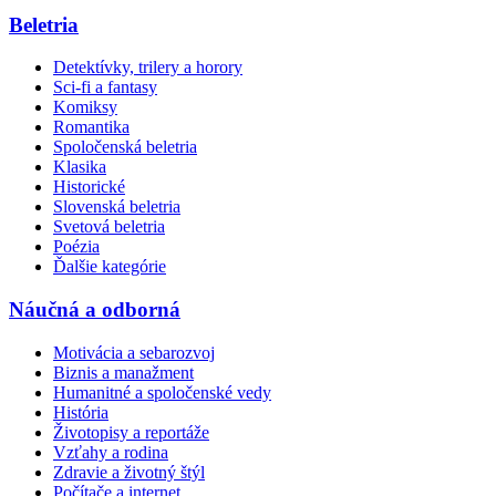
Beletria
Detektívky, trilery a horory
Sci-fi a fantasy
Komiksy
Romantika
Spoločenská beletria
Klasika
Historické
Slovenská beletria
Svetová beletria
Poézia
Ďalšie kategórie
Náučná a odborná
Motivácia a sebarozvoj
Biznis a manažment
Humanitné a spoločenské vedy
História
Životopisy a reportáže
Vzťahy a rodina
Zdravie a životný štýl
Počítače a internet