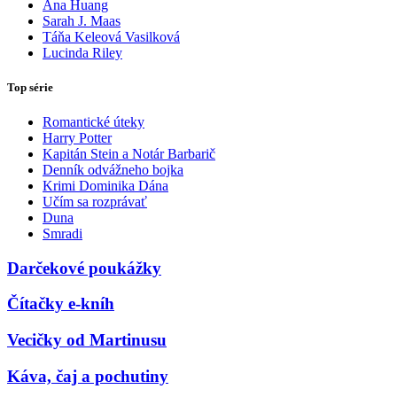
Ana Huang
Sarah J. Maas
Táňa Keleová Vasilková
Lucinda Riley
Top série
Romantické úteky
Harry Potter
Kapitán Stein a Notár Barbarič
Denník odvážneho bojka
Krimi Dominika Dána
Učím sa rozprávať
Duna
Smradi
Darčekové poukážky
Čítačky e-kníh
Vecičky od Martinusu
Káva, čaj a pochutiny