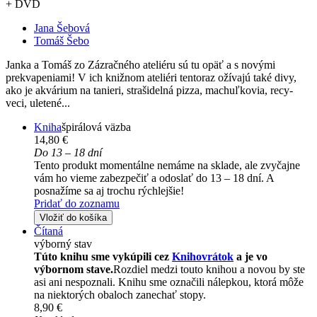
+ DVD
Jana Šebová
Tomáš Šebo
Janka a Tomáš zo Zázračného ateliéru sú tu opäť a s novými
prekvapeniami! V ich knižnom ateliéri tentoraz ožívajú také divy,
ako je akvárium na tanieri, strašidelná pizza, machuľkovia, recy-
veci, uletené...
Kniha
špirálová väzba
14,80 €
Do 13 – 18 dní
Tento produkt momentálne nemáme na sklade, ale zvyčajne
vám ho vieme zabezpečiť a odoslať do 13 – 18 dní. A
posnažíme sa aj trochu rýchlejšie!
Pridať do zoznamu
Vložiť do košíka
Čítaná
výborný stav
Túto knihu sme vykúpili cez
Knihovrátok
a je vo
výbornom stave.
Rozdiel medzi touto knihou a novou by ste
asi ani nespoznali. Knihu sme označili nálepkou, ktorá môže
na niektorých obaloch zanechať stopy.
8,90 €