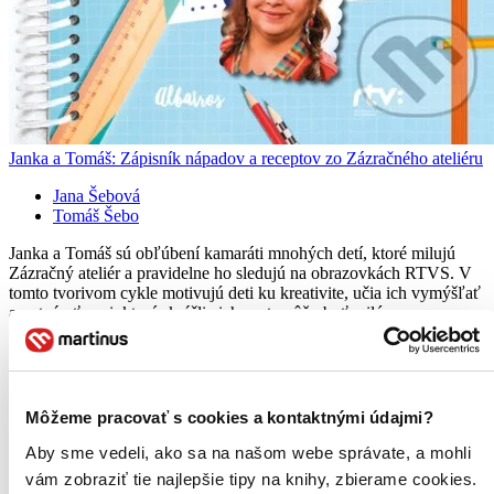
Janka a Tomáš: Zápisník nápadov a receptov zo Zázračného ateliéru
Jana Šebová
Tomáš Šebo
Janka a Tomáš sú obľúbení kamaráti mnohých detí, ktoré milujú
Zázračný ateliér a pravidelne ho sledujú na obrazovkách RTVS. V
tomto tvorivom cykle motivujú deti ku kreativite, učia ich vymýšľať
a vytvárať veci, ktoré skrášlia ich svet, môžu byť milým...
Kniha
špirálová väzba
9,90 €
Do 13 – 18 dní
Tento produkt momentálne nemáme na sklade, ale zvyčajne
Môžeme pracovať s cookies a kontaktnými údajmi?
vám ho vieme zabezpečiť a odoslať do 13 – 18 dní. A
posnažíme sa aj trochu rýchlejšie!
Aby sme vedeli, ako sa na našom webe správate, a mohli
Pridať do zoznamu
vám zobraziť tie najlepšie tipy na knihy, zbierame cookies.
Vložiť do košíka