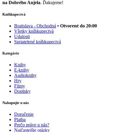
na Dobrého Anjela
. Ďakujeme!
Kníhkupectvá
Bratislava - Obchodná
• Otvorené do 20:00
Všetky kníhkupectvá
Udalosti
Spriatelené kníhkupectvá
Kategórie
Knihy
E-knihy
Audioknihy
Hry
Filmy
Doplnky
Nakupujte u nás
Doručenie
Platba
Prečo práve u nás?
Najčastejšie otázky