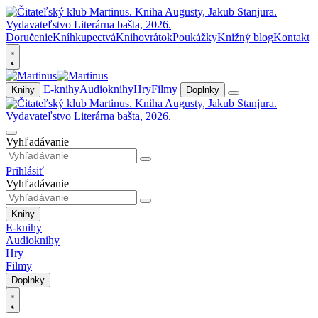
Doručenie
Kníhkupectvá
Knihovrátok
Poukážky
Knižný blog
Kontakt
E-knihy
Audioknihy
Hry
Filmy
Knihy
Doplnky
Vyhľadávanie
Prihlásiť
Vyhľadávanie
Knihy
E-knihy
Audioknihy
Hry
Filmy
Doplnky