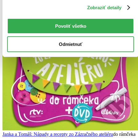
Zobraziť detaily
Povoliť všetko
Odmietnuť
Janka a Tomáš: Nápady a recepty zo Zázračného ateliéru
do rámčeka