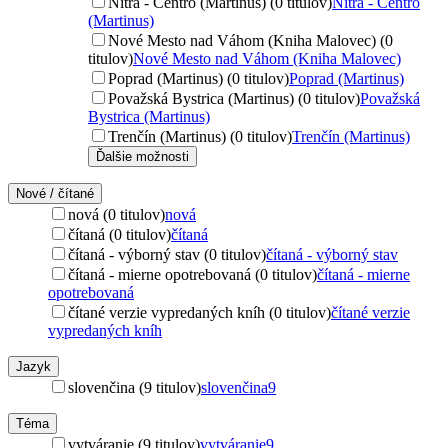
Nitra - Centro (Martinus) (0 titulov)
Nitra - Centro
(Martinus)
Nové Mesto nad Váhom (Kniha Malovec) (0
titulov)
Nové Mesto nad Váhom (Kniha Malovec)
Poprad (Martinus) (0 titulov)
Poprad (Martinus)
Považská Bystrica (Martinus) (0 titulov)
Považská
Bystrica (Martinus)
Trenčín (Martinus) (0 titulov)
Trenčín (Martinus)
Ďalšie možnosti
Nové / čítané
nová (0 titulov)
nová
čítaná (0 titulov)
čítaná
čítaná - výborný stav (0 titulov)
čítaná - výborný stav
čítaná - mierne opotrebovaná (0 titulov)
čítaná - mierne
opotrebovaná
čítané verzie vypredaných kníh (0 titulov)
čítané verzie
vypredaných kníh
Jazyk
slovenčina (9 titulov)
slovenčina
9
Téma
vytváranie (9 titulov)
vytváranie
9