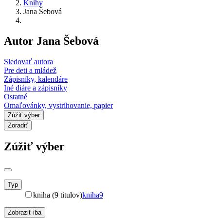
Knihy
Jana Šebová
Autor Jana Šebová
Sledovať autora
Pre deti a mládež
Zápisníky, kalendáre
Iné diáre a zápisníky
Ostatné
Omaľovánky, vystrihovanie, papier
Zúžiť výber
Zoradiť
Zúžiť výber
Typ
kniha (9 titulov)
kniha
9
Zobraziť iba