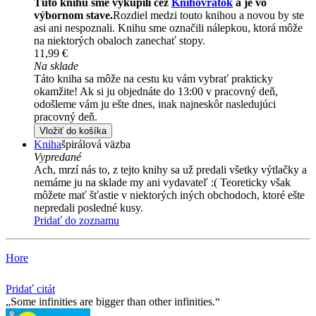
Túto knihu sme vykúpili cez
Knihovrátok
a je vo
výbornom stave.
Rozdiel medzi touto knihou a novou by ste
asi ani nespoznali. Knihu sme označili nálepkou, ktorá môže
na niektorých obaloch zanechať stopy.
11,99 €
Na sklade
Táto kniha sa môže na cestu ku vám vybrať prakticky
okamžite! Ak si ju objednáte do 13:00 v pracovný deň,
odošleme vám ju ešte dnes, inak najneskôr nasledujúci
pracovný deň.
Vložiť do košíka
Kniha
špirálová väzba
Vypredané
Ach, mrzí nás to, z tejto knihy sa už predali všetky výtlačky a
nemáme ju na sklade my ani vydavateľ :( Teoreticky však
môžete mať šťastie v niektorých iných obchodoch, ktoré ešte
nepredali posledné kusy.
Pridať do zoznamu
Hore
Pridať citát
Some infinities are bigger than other infinities.