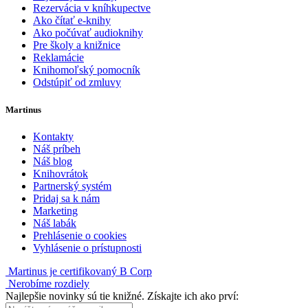
Rezervácia v kníhkupectve
Ako čítať e-knihy
Ako počúvať audioknihy
Pre školy a knižnice
Reklamácie
Knihomoľský pomocník
Odstúpiť od zmluvy
Martinus
Kontakty
Náš príbeh
Náš blog
Knihovrátok
Partnerský systém
Pridaj sa k nám
Marketing
Náš labák
Prehlásenie o cookies
Vyhlásenie o prístupnosti
Martinus je certifikovaný B Corp
Nerobíme rozdiely
Najlepšie novinky sú tie knižné. Získajte ich ako prví: