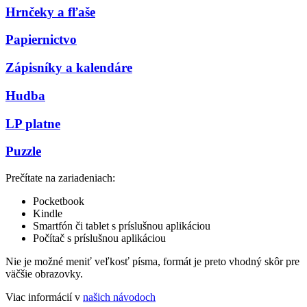
Hrnčeky a fľaše
Papiernictvo
Zápisníky a kalendáre
Hudba
LP platne
Puzzle
Prečítate na zariadeniach:
Pocketbook
Kindle
Smartfón či tablet s príslušnou aplikáciou
Počítač s príslušnou aplikáciou
Nie je možné meniť veľkosť písma, formát je preto vhodný skôr pre
väčšie obrazovky.
Viac informácií v
našich návodoch