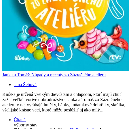
Janka a Tomáš: Nápady a recepty zo Zázračného ateliéru
Jana Šebová
Knižka je určená všetkým dievčatám a chlapcom, ktorí majú chuť
zažiť veľké tvorivé dobrodružstvo. Janka a Tomáš zo Zázračného
ateliéru v nej vyrábajú hračky, bábky, mňamkové dobrôtky, skrátka,
všelijaké krásne veci, ktoré môžu poslúžiť aj ako milý...
Čítaná
výborný stav