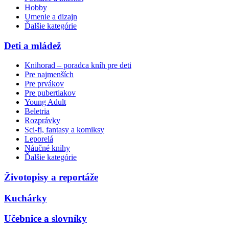
Hobby
Umenie a dizajn
Ďalšie kategórie
Deti a mládež
Knihorad – poradca kníh pre deti
Pre najmenších
Pre prvákov
Pre pubertiakov
Young Adult
Beletria
Rozprávky
Sci-fi, fantasy a komiksy
Leporelá
Náučné knihy
Ďalšie kategórie
Životopisy a reportáže
Kuchárky
Učebnice a slovníky