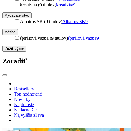
kreativita (9 titulov)
kreativita
9
Vydavateľstvo
Albatros SK (9 titulov)
Albatros SK
9
Väzba
špirálová väzba (9 titulov)
špirálová väzba
9
Zúžiť výber
Zoradiť
Bestsellery
Top hodnotené
Novinky
Najdrahšie
Najlacnejšie
Najvyššia zľava