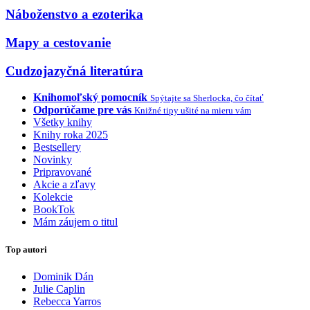
Náboženstvo a ezoterika
Mapy a cestovanie
Cudzojazyčná literatúra
Knihomoľský pomocník
Spýtajte sa Sherlocka, čo čítať
Odporúčame pre vás
Knižné tipy ušité na mieru vám
Všetky knihy
Knihy roka 2025
Bestsellery
Novinky
Pripravované
Akcie a zľavy
Kolekcie
BookTok
Mám záujem o titul
Top autori
Dominik Dán
Julie Caplin
Rebecca Yarros