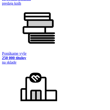
predaja kníh
Ponúkame vyše
250 000 titulov
na sklade