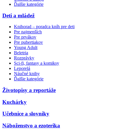
Ďalšie kategórie
Deti a mládež
Knihorad – poradca kníh pre deti
Pre najmenších
Pre prvákov
Pre pubertiakov
Young Adult
Beletria
Rozprávky
Sci-fi, fantasy a komiksy
Leporelá
Náučné knihy
Ďalšie kategórie
Životopisy a reportáže
Kuchárky
Učebnice a slovníky
Náboženstvo a ezoterika