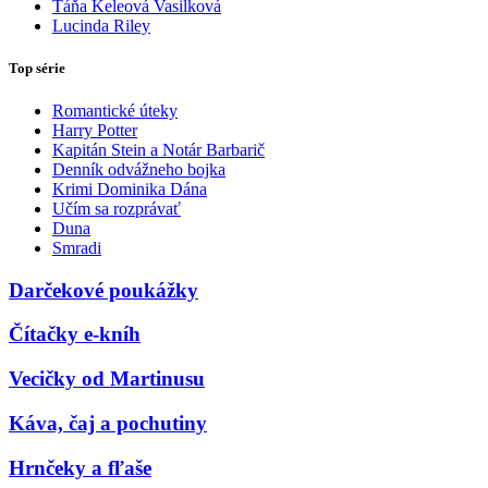
Táňa Keleová Vasilková
Lucinda Riley
Top série
Romantické úteky
Harry Potter
Kapitán Stein a Notár Barbarič
Denník odvážneho bojka
Krimi Dominika Dána
Učím sa rozprávať
Duna
Smradi
Darčekové poukážky
Čítačky e-kníh
Vecičky od Martinusu
Káva, čaj a pochutiny
Hrnčeky a fľaše