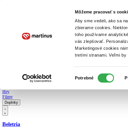
Doručenie
Kníhkupectvá
Knihovrátok
Poukážky
Knižný blog
Kontakt
Môžeme pracovať s cooki
Aby sme vedeli, ako sa na 
zbierame cookies. Niektor
E-knihy
Audioknihy
Hry
Filmy
Knihy
Doplnky
toho používame analytické
vás zlepšovať. Personaliz
Vyhľadávanie
Marketingové cookies nám 
tretími stranami. Veľmi b
Prihlásiť
Vyhľadávanie
Výber
Knihy
Potrebné
P
súhlasu
E-knihy
Audioknihy
Hry
Filmy
Doplnky
Beletria