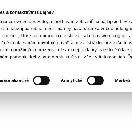
es a kontaktnými údajmi?
našom webe správate, a mohli vám zobraziť tie najlepšie tipy n
é sú naozaj potrebné a bez nich by naša stránka vôbec nefung
 cookies, ktoré nám umožňujú zisťovať, ako náš web funguje, a 
ačné cookies nám dovoľujú prispôsobovať stránku pre vašu lepši
zas umožňujú zobrazenie relevantnej reklamy. Niektoré údaje z
y nám pomohlo, keby sme mohli používať všetky tieto cookies. 
ersonalizačné
Analytické
Marketi