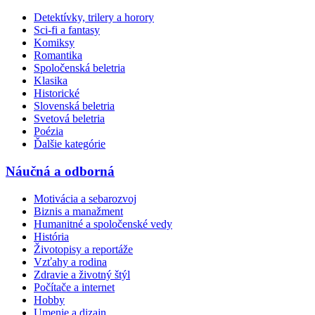
Detektívky, trilery a horory
Sci-fi a fantasy
Komiksy
Romantika
Spoločenská beletria
Klasika
Historické
Slovenská beletria
Svetová beletria
Poézia
Ďalšie kategórie
Náučná a odborná
Motivácia a sebarozvoj
Biznis a manažment
Humanitné a spoločenské vedy
História
Životopisy a reportáže
Vzťahy a rodina
Zdravie a životný štýl
Počítače a internet
Hobby
Umenie a dizajn