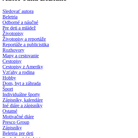
Sledovať autora
Beletria
Odborné a náučné
Pre deti a mládež
Životopisy
Životopisy a reportáže
Reportáže a publicistika
Rozhovory
Mapy a cestovanie
Cestopisy
Cestopisy z Ameriky
Vzťahy a rodina
Hobby
Dom, byt a záhrada
Šport
Individuálne športy
Zápisníky, kalendáre
Iné diáre a zápisníky
Ostatné
Motivačné diáre
Presco Group
Zápisníky
Beletria pre deti