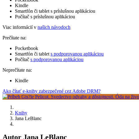
Kindle
Smartfón či tablet s príslušnou aplikáciou
Počítač s príslušnou aplikáciou
Viac informácií v
našich návodoch
Prečítate na:
Pocketbook
Smartfón či tablet
s podporovanou aplikáciou
Počítač
s podporovanou aplikáciou
Neprečítate na:
Kindle
Ako čítať e-knihy zabezpečené cez Adobe DRM?
Knihy
Jana LeBlanc
Autor Jana LeBlanc