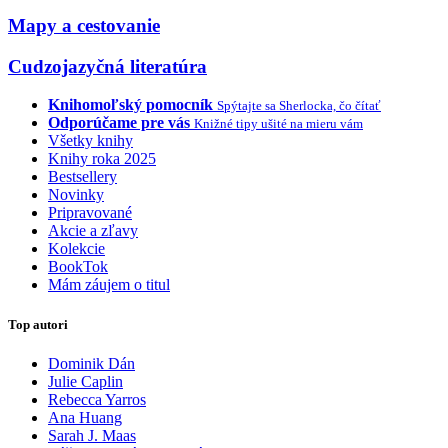
Mapy a cestovanie
Cudzojazyčná literatúra
Knihomoľský pomocník
Spýtajte sa Sherlocka, čo čítať
Odporúčame pre vás
Knižné tipy ušité na mieru vám
Všetky knihy
Knihy roka 2025
Bestsellery
Novinky
Pripravované
Akcie a zľavy
Kolekcie
BookTok
Mám záujem o titul
Top autori
Dominik Dán
Julie Caplin
Rebecca Yarros
Ana Huang
Sarah J. Maas