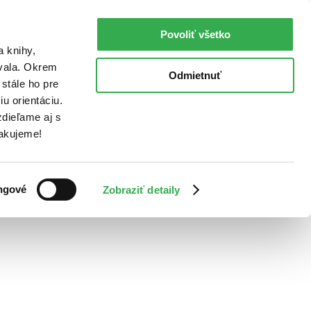
Povoliť všetko
a knihy,
ovala. Okrem
Odmietnuť
stále ho pre
u orientáciu.
dieľame aj s
Ďakujeme!
ngové
Zobraziť detaily