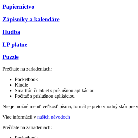
Papiernictvo
Zápisníky a kalendáre
Hudba
LP platne
Puzzle
Prečítate na zariadeniach:
Pocketbook
Kindle
Smartfón či tablet s príslušnou aplikáciou
Počítač s príslušnou aplikáciou
Nie je možné meniť veľkosť písma, formát je preto vhodný skôr pre 
Viac informácií v
našich návodoch
Prečítate na zariadeniach:
Pocketbook