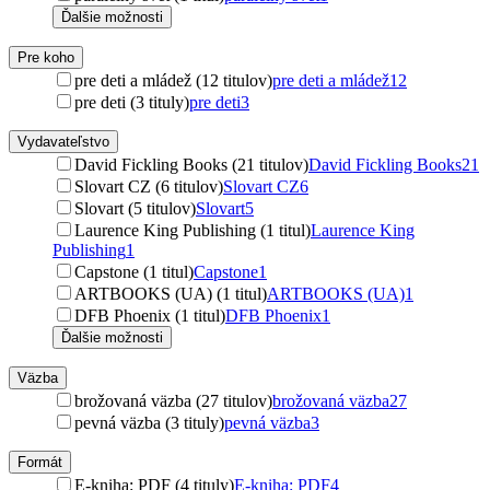
Ďalšie možnosti
Pre koho
pre deti a mládež (12 titulov)
pre deti a mládež
12
pre deti (3 tituly)
pre deti
3
Vydavateľstvo
David Fickling Books (21 titulov)
David Fickling Books
21
Slovart CZ (6 titulov)
Slovart CZ
6
Slovart (5 titulov)
Slovart
5
Laurence King Publishing (1 titul)
Laurence King
Publishing
1
Capstone (1 titul)
Capstone
1
ARTBOOKS (UA) (1 titul)
ARTBOOKS (UA)
1
DFB Phoenix (1 titul)
DFB Phoenix
1
Ďalšie možnosti
Väzba
brožovaná väzba (27 titulov)
brožovaná väzba
27
pevná väzba (3 tituly)
pevná väzba
3
Formát
E-kniha: PDF (4 tituly)
E-kniha: PDF
4