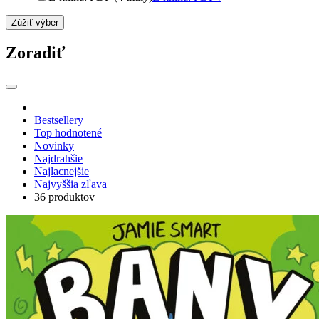
Zúžiť výber
Zoradiť
Bestsellery
Top hodnotené
Novinky
Najdrahšie
Najlacnejšie
Najvyššia zľava
36 produktov