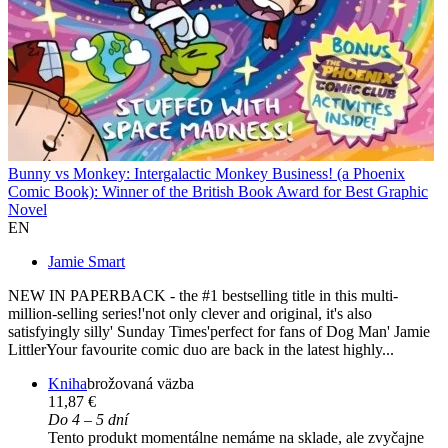
Bunny vs Monkey: Intergalactic Monkey Business! (a Phoenix
Comic Book): Winner of the British Book Award for Best Graphic
Novel
EN
Jamie Smart
NEW IN PAPERBACK - the #1 bestselling title in this multi-
million-selling series!'not only clever and original, it's also
satisfyingly silly' Sunday Times'perfect for fans of Dog Man' Jamie
LittlerYour favourite comic duo are back in the latest highly...
Kniha
brožovaná väzba
11,87 €
Do 4 – 5 dní
Tento produkt momentálne nemáme na sklade, ale zvyčajne