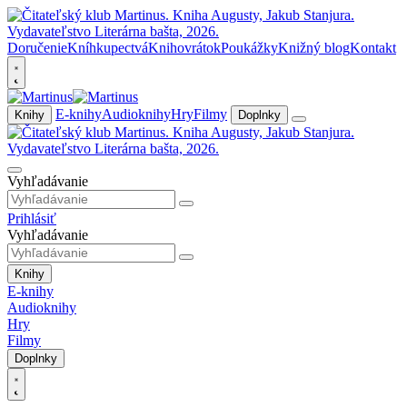
Doručenie
Kníhkupectvá
Knihovrátok
Poukážky
Knižný blog
Kontakt
E-knihy
Audioknihy
Hry
Filmy
Knihy
Doplnky
Vyhľadávanie
Prihlásiť
Vyhľadávanie
Knihy
E-knihy
Audioknihy
Hry
Filmy
Doplnky