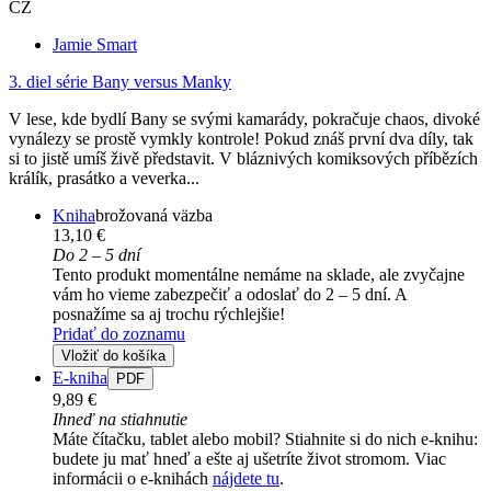
CZ
Jamie Smart
3. diel série
Bany versus Manky
V lese, kde bydlí Bany se svými kamarády, pokračuje chaos, divoké
vynálezy se prostě vymkly kontrole! Pokud znáš první dva díly, tak
si to jistě umíš živě představit. V bláznivých komiksových příbězích
králík, prasátko a veverka...
Kniha
brožovaná väzba
13,10 €
Do 2 – 5 dní
Tento produkt momentálne nemáme na sklade, ale zvyčajne
vám ho vieme zabezpečiť a odoslať do 2 – 5 dní. A
posnažíme sa aj trochu rýchlejšie!
Pridať do zoznamu
Vložiť do košíka
E-kniha
PDF
9,89 €
Ihneď na stiahnutie
Máte čítačku, tablet alebo mobil? Stiahnite si do nich e-knihu:
budete ju mať hneď a ešte aj ušetríte život stromom. Viac
informácii o e-knihách
nájdete tu
.