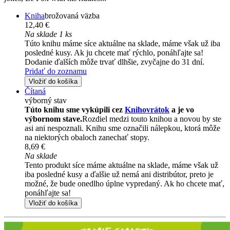
Kniha
brožovaná väzba
12,40 €
Na sklade 1 ks
Túto knihu máme síce aktuálne na sklade, máme však už iba
posledné kusy. Ak ju chcete mať rýchlo, ponáhľajte sa!
Dodanie ďalších môže trvať dlhšie, zvyčajne do 31 dní.
Pridať do zoznamu
Vložiť do košíka
Čítaná
výborný stav
Túto knihu sme vykúpili cez
Knihovrátok
a je vo
výbornom stave.
Rozdiel medzi touto knihou a novou by ste
asi ani nespoznali. Knihu sme označili nálepkou, ktorá môže
na niektorých obaloch zanechať stopy.
8,69 €
Na sklade
Tento produkt síce máme aktuálne na sklade, máme však už
iba posledné kusy a ďalšie už nemá ani distribútor, preto je
možné, že bude onedlho úplne vypredaný. Ak ho chcete mať,
ponáhľajte sa!
Vložiť do košíka