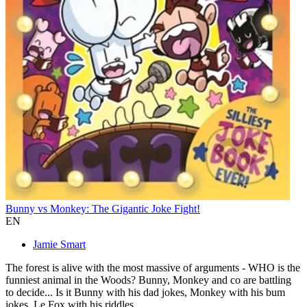
Bunny vs Monkey: The Gigantic Joke Fight!
EN
Jamie Smart
The forest is alive with the most massive of arguments - WHO is the
funniest animal in the Woods? Bunny, Monkey and co are battling
to decide... Is it Bunny with his dad jokes, Monkey with his bum
jokes, Le Fox with his riddles...