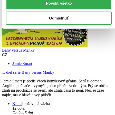
Povoliť všetko
Odmietnuť
Bany versus Manky
CZ
Jamie Smart
1. diel série
Bany versus Manky
Jamie Smart je podle všech komiksový génius. Sedí si doma v
Anglii u počítače a vymýšlí jeden příběh za druhým. Prý se občas
ztratí na procházce se psem, ale ztráta času to není. Než se zase
najde, má v hlavě nový příběh...
Kniha
brožovaná väzba
12,60 €
Do 2 – 5 dní