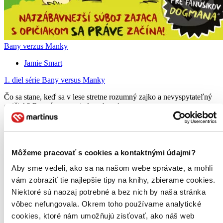
Bany verzus Manky
Jamie Smart
1. diel série
Bany versus Manky
Čo sa stane, keď sa v lese stretne rozumný zajko a nevyspytateľný
opičiak? Rozpúta sa poriadny chaos! ...
Kniha
brožovaná väzba
11,90 €
Na sklade > 5 ks
Táto kniha sa môže na cestu ku vám vybrať prakticky
Môžeme pracovať s cookies a kontaktnými údajmi?
okamžite! Ak si ju objednáte do 13:00 v pracovný deň,
odošleme vám ju ešte dnes, inak najneskôr nasledujúci
Aby sme vedeli, ako sa na našom webe správate, a mohli
pracovný deň.
vám zobraziť tie najlepšie tipy na knihy, zbierame cookies.
Pridať do zoznamu
Niektoré sú naozaj potrebné a bez nich by naša stránka
Vložiť do košíka
vôbec nefungovala. Okrem toho používame analytické
E-kniha
PDF
9,09 €
cookies, ktoré nám umožňujú zisťovať, ako náš web