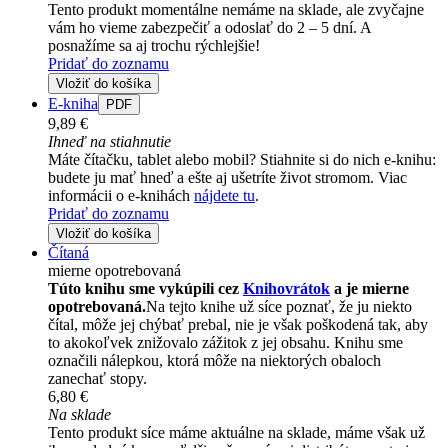
Tento produkt momentálne nemáme na sklade, ale zvyčajne
vám ho vieme zabezpečiť a odoslať do 2 – 5 dní. A
posnažíme sa aj trochu rýchlejšie!
Pridať do zoznamu
Vložiť do košíka
E-kniha
PDF
9,89 €
Ihneď na stiahnutie
Máte čítačku, tablet alebo mobil? Stiahnite si do nich e-knihu:
budete ju mať hneď a ešte aj ušetríte život stromom. Viac
informácii o e-knihách
nájdete tu
.
Pridať do zoznamu
Vložiť do košíka
Čítaná
mierne opotrebovaná
Túto knihu sme vykúpili cez
Knihovrátok
a je mierne
opotrebovaná.
Na tejto knihe už síce poznať, že ju niekto
čítal, môže jej chýbať prebal, nie je však poškodená tak, aby
to akokoľvek znižovalo zážitok z jej obsahu. Knihu sme
označili nálepkou, ktorá môže na niektorých obaloch
zanechať stopy.
6,80 €
Na sklade
Tento produkt síce máme aktuálne na sklade, máme však už