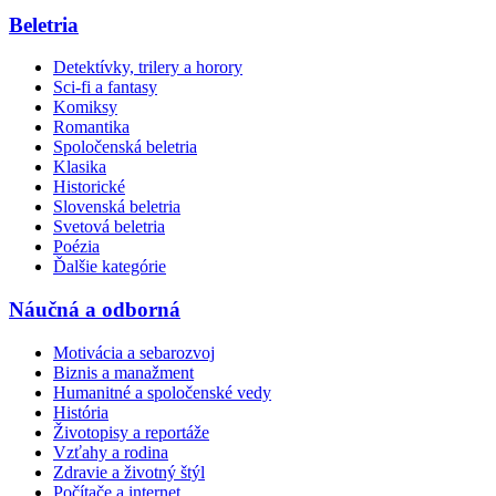
Beletria
Detektívky, trilery a horory
Sci-fi a fantasy
Komiksy
Romantika
Spoločenská beletria
Klasika
Historické
Slovenská beletria
Svetová beletria
Poézia
Ďalšie kategórie
Náučná a odborná
Motivácia a sebarozvoj
Biznis a manažment
Humanitné a spoločenské vedy
História
Životopisy a reportáže
Vzťahy a rodina
Zdravie a životný štýl
Počítače a internet