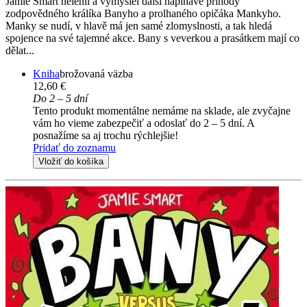
Jamie Smart nelenil a vymyslel další napínavé příhody
zodpovědného králíka Banyho a prolhaného opičáka Mankyho.
Manky se nudí, v hlavě má jen samé zlomyslnosti, a tak hledá
spojence na své tajemné akce. Bany s veverkou a prasátkem mají co
dělat...
Kniha
brožovaná väzba
12,60 €
Do 2 – 5 dní
Tento produkt momentálne nemáme na sklade, ale zvyčajne
vám ho vieme zabezpečiť a odoslať do 2 – 5 dní. A
posnažíme sa aj trochu rýchlejšie!
Pridať do zoznamu
Vložiť do košíka