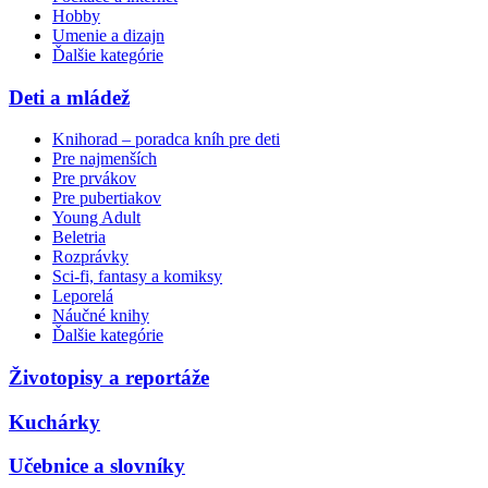
Hobby
Umenie a dizajn
Ďalšie kategórie
Deti a mládež
Knihorad – poradca kníh pre deti
Pre najmenších
Pre prvákov
Pre pubertiakov
Young Adult
Beletria
Rozprávky
Sci-fi, fantasy a komiksy
Leporelá
Náučné knihy
Ďalšie kategórie
Životopisy a reportáže
Kuchárky
Učebnice a slovníky