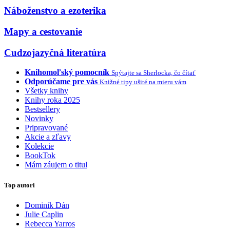
Náboženstvo a ezoterika
Mapy a cestovanie
Cudzojazyčná literatúra
Knihomoľský pomocník
Spýtajte sa Sherlocka, čo čítať
Odporúčame pre vás
Knižné tipy ušité na mieru vám
Všetky knihy
Knihy roka 2025
Bestsellery
Novinky
Pripravované
Akcie a zľavy
Kolekcie
BookTok
Mám záujem o titul
Top autori
Dominik Dán
Julie Caplin
Rebecca Yarros