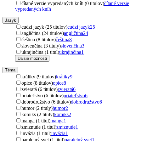
čítané verzie vypredaných kníh (0 titulov)
čítané verzie
vypredaných kníh
Jazyk
cudzí jazyk (25 titulov)
cudzí jazyk
25
angličtina (24 titulov)
angličtina
24
čeština (8 titulov)
čeština
8
slovenčina (3 tituly)
slovenčina
3
ukrajinčina (1 titul)
ukrajinčina
1
Ďalšie možnosti
Téma
králiky (9 titulov)
králiky
9
opice (8 titulov)
opice
8
zvieratá (6 titulov)
zvieratá
6
priateľstvo (6 titulov)
priateľstvo
6
dobrodružstvo (6 titulov)
dobrodružstvo
6
humor (2 tituly)
humor
2
komiks (2 tituly)
komiks
2
manga (1 titul)
manga
1
zmiznutie (1 titul)
zmiznutie
1
invázia (1 titul)
invázia
1
paralelný svet (1 titul)
paralelný svet
1