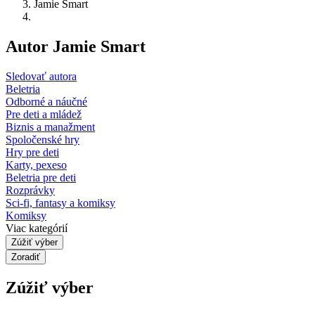
Jamie Smart
Autor Jamie Smart
Sledovať autora
Beletria
Odborné a náučné
Pre deti a mládež
Biznis a manažment
Spoločenské hry
Hry pre deti
Karty, pexeso
Beletria pre deti
Rozprávky
Sci-fi, fantasy a komiksy
Komiksy
Viac kategórií
Zúžiť výber
Zoradiť
Zúžiť výber