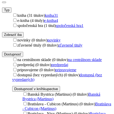
Typ
kniha (31 titulov)
kniha
31
e-kniha (4 tituly)
e-kniha
4
spoločenská hra (1 titul)
spoločenská hra
1
Zobraziť iba
novinky (0 titulov)
novinky
zľavnené tituly (0 titulov)
zľavnené tituly
Dostupnosť
na centrálnom sklade (0 titulov)
na centrálnom sklade
predpredaj (0 titulov)
predpredaj
pripravujeme (0 titulov)
pripravujeme
dostupná (bez vypredaných) (0 titulov)
dostupná (bez
vypredaných)
Dostupnosť v kníhkupectve
Banská Bystrica (Martinus) (0 titulov)
Banská
Bystrica (Martinus)
Bratislava - Cubicon (Martinus) (0 titulov)
Bratislava
- Cubicon (Martinus)
Bratislava - Nivy (Martinus) (0 titulov)
Bratislava -