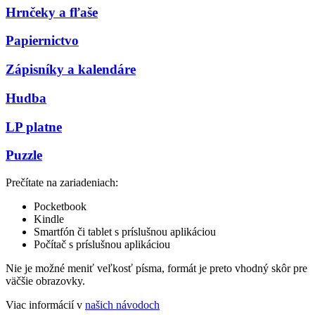
Hrnčeky a fľaše
Papiernictvo
Zápisníky a kalendáre
Hudba
LP platne
Puzzle
Prečítate na zariadeniach:
Pocketbook
Kindle
Smartfón či tablet s príslušnou aplikáciou
Počítač s príslušnou aplikáciou
Nie je možné meniť veľkosť písma, formát je preto vhodný skôr pre
väčšie obrazovky.
Viac informácií v
našich návodoch