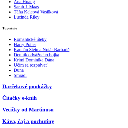
Ana Huang
Sarah J. Maas
Táňa Keleová Vasilková
Lucinda Riley
Top série
Romantické úteky
Harry Potter
Kapitán Stein a Notár Barbarič
Denník odvážneho bojka
Krimi Dominika Dána
Učím sa rozprávať
Duna
Smradi
Darčekové poukážky
Čítačky e-kníh
Vecičky od Martinusu
Káva, čaj a pochutiny