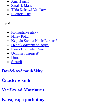
Ana Huang
Sarah J. Maas
Táňa Keleová Vasilková
Lucinda Riley
Top série
Romantické úteky
Harry Potter
Kapitán Stein a Notár Barbarič
Denník odvážneho bojka
Krimi Dominika Dána
Učím sa rozprávať
Duna
Smradi
Darčekové poukážky
Čítačky e-kníh
Vecičky od Martinusu
Káva, čaj a pochutiny