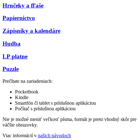
Hrnčeky a fľaše
Papiernictvo
Zápisníky a kalendáre
Hudba
LP platne
Puzzle
Prečítate na zariadeniach:
Pocketbook
Kindle
Smartfón či tablet s príslušnou aplikáciou
Počítač s príslušnou aplikáciou
Nie je možné meniť veľkosť písma, formát je preto vhodný skôr pre
väčšie obrazovky.
Viac informácií v
našich návodoch