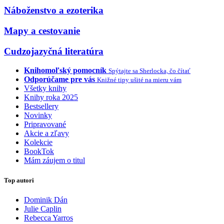
Náboženstvo a ezoterika
Mapy a cestovanie
Cudzojazyčná literatúra
Knihomoľský pomocník
Spýtajte sa Sherlocka, čo čítať
Odporúčame pre vás
Knižné tipy ušité na mieru vám
Všetky knihy
Knihy roka 2025
Bestsellery
Novinky
Pripravované
Akcie a zľavy
Kolekcie
BookTok
Mám záujem o titul
Top autori
Dominik Dán
Julie Caplin
Rebecca Yarros