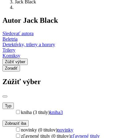
Jack Black
Autor Jack Black
Sledovať autora
Beletria
Detektívky, trilery a horory
Trilery
Komiksy
Zúžiť výber
Zoradiť
Zúžiť výber
Typ
kniha (3 tituly)
kniha
3
Zobraziť iba
novinky (0 titulov)
novinky
zľavnené tituly (0 titulov)
zľavnené tituly