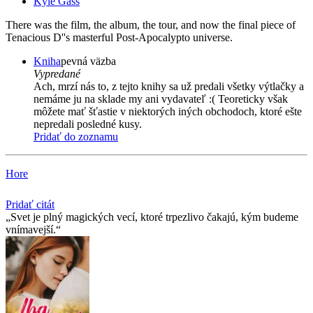
Kyle Gass
There was the film, the album, the tour, and now the final piece of
Tenacious D''s masterful Post-Apocalypto universe.
Kniha
pevná väzba
Vypredané
Ach, mrzí nás to, z tejto knihy sa už predali všetky výtlačky a
nemáme ju na sklade my ani vydavateľ :( Teoreticky však
môžete mať šťastie v niektorých iných obchodoch, ktoré ešte
nepredali posledné kusy.
Pridať do zoznamu
Hore
Pridať citát
Svet je plný magických vecí, ktoré trpezlivo čakajú, kým budeme
vnímavejší.