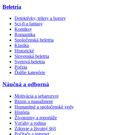
Beletria
Detektívky, trilery a horory
Sci-fi a fantasy
Komiksy
Romantika
Spoločenská beletria
Klasika
Historické
Slovenská beletria
Svetová beletria
Poézia
Ďalšie kategórie
Náučná a odborná
Motivácia a sebarozvoj
Biznis a manažment
Humanitné a spoločenské vedy
História
Životopisy a reportáže
Vzťahy a rodina
Zdravie a životný štýl
Počítače a internet