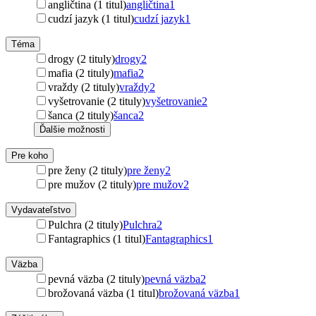
angličtina (1 titul)
angličtina
1
cudzí jazyk (1 titul)
cudzí jazyk
1
Téma
drogy (2 tituly)
drogy
2
mafia (2 tituly)
mafia
2
vraždy (2 tituly)
vraždy
2
vyšetrovanie (2 tituly)
vyšetrovanie
2
šanca (2 tituly)
šanca
2
Ďalšie možnosti
Pre koho
pre ženy (2 tituly)
pre ženy
2
pre mužov (2 tituly)
pre mužov
2
Vydavateľstvo
Pulchra (2 tituly)
Pulchra
2
Fantagraphics (1 titul)
Fantagraphics
1
Väzba
pevná väzba (2 tituly)
pevná väzba
2
brožovaná väzba (1 titul)
brožovaná väzba
1