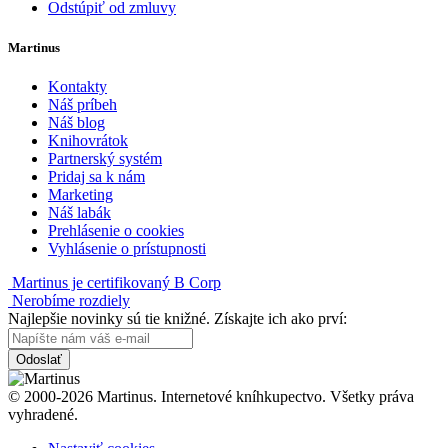
Odstúpiť od zmluvy
Martinus
Kontakty
Náš príbeh
Náš blog
Knihovrátok
Partnerský systém
Pridaj sa k nám
Marketing
Náš labák
Prehlásenie o cookies
Vyhlásenie o prístupnosti
Martinus je certifikovaný B Corp
Nerobíme rozdiely
Najlepšie novinky sú tie knižné. Získajte ich ako prví:
Odoslať
© 2000-2026 Martinus. Internetové kníhkupectvo. Všetky práva
vyhradené.