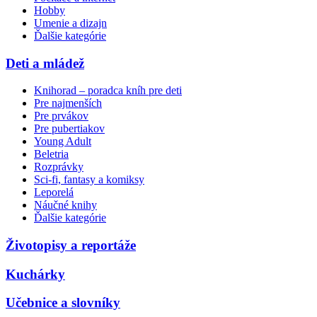
Hobby
Umenie a dizajn
Ďalšie kategórie
Deti a mládež
Knihorad – poradca kníh pre deti
Pre najmenších
Pre prvákov
Pre pubertiakov
Young Adult
Beletria
Rozprávky
Sci-fi, fantasy a komiksy
Leporelá
Náučné knihy
Ďalšie kategórie
Životopisy a reportáže
Kuchárky
Učebnice a slovníky