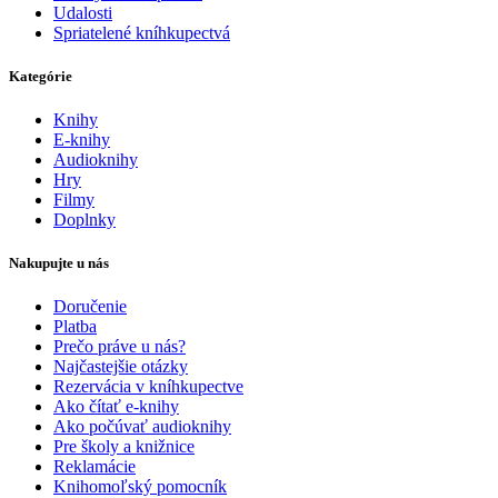
Udalosti
Spriatelené kníhkupectvá
Kategórie
Knihy
E-knihy
Audioknihy
Hry
Filmy
Doplnky
Nakupujte u nás
Doručenie
Platba
Prečo práve u nás?
Najčastejšie otázky
Rezervácia v kníhkupectve
Ako čítať e-knihy
Ako počúvať audioknihy
Pre školy a knižnice
Reklamácie
Knihomoľský pomocník