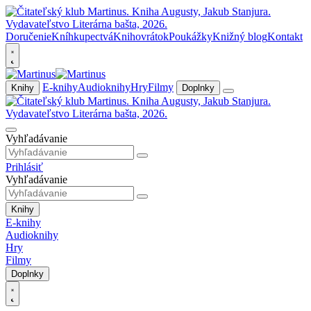
Doručenie
Kníhkupectvá
Knihovrátok
Poukážky
Knižný blog
Kontakt
E-knihy
Audioknihy
Hry
Filmy
Knihy
Doplnky
Vyhľadávanie
Prihlásiť
Vyhľadávanie
Knihy
E-knihy
Audioknihy
Hry
Filmy
Doplnky