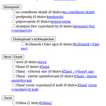
Dostupnosť
na centrálnom sklade (0 titulov)
na centrálnom sklade
predpredaj (0 titulov)
predpredaj
pripravujeme (0 titulov)
pripravujeme
dostupná (bez vypredaných) (0 titulov)
dostupná (bez
vypredaných)
Dostupnosť v kníhkupectve
Kežmarok (Alter ego) (0 titulov)
Kežmarok (Alter
ego)
Nové / čítané
nová (0 titulov)
nová
čítaná (0 titulov)
čítaná
čítaná - výborný stav (0 titulov)
čítaná - výborný stav
čítaná - mierne opotrebovaná (0 titulov)
čítaná - mierne
opotrebovaná
čítané verzie vypredaných kníh (0 titulov)
čítané verzie
vypredaných kníh
Jazyk
čeština (2 tituly)
čeština
2