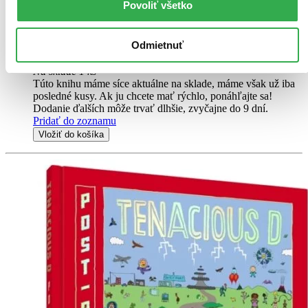
Povoliť všetko
Black (1871-1932), patrně jde o pseudonym, napsal ve dvacátých
letech minulého století knihu Nemáte šanci (You Can't Win...
Odmietnuť
Kniha
brožovaná väzba
18,80 €
Na sklade 1 ks
Túto knihu máme síce aktuálne na sklade, máme však už iba
posledné kusy. Ak ju chcete mať rýchlo, ponáhľajte sa!
Dodanie ďalších môže trvať dlhšie, zvyčajne do 9 dní.
Pridať do zoznamu
Vložiť do košíka