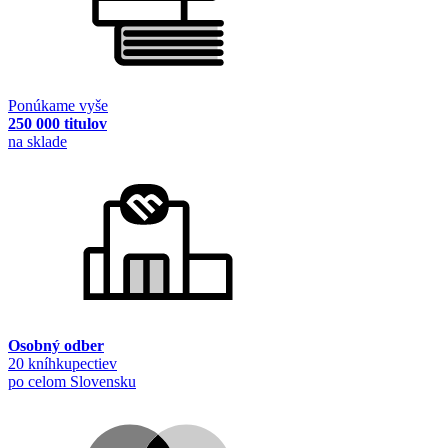
Ponúkame vyše
250 000 titulov
na sklade
Osobný odber
20 kníhkupectiev
po celom Slovensku