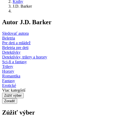
Knihy
J.D. Barker
Autor J.D. Barker
Sledovať autora
Beletria
Pre deti a mládež
Beletria pre deti
Detektívky
Detektívky, trilery a horory
Sci-fi a fantasy
Trilery
Horory
Romantika
Fantasy
Erotické
Viac kategórií
Zúžiť výber
Zoradiť
Zúžiť výber