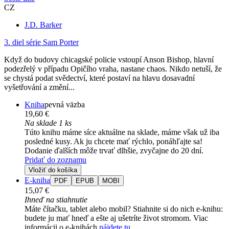
CZ
J.D. Barker
3. diel série
Sam Porter
Když do budovy chicagské policie vstoupí Anson Bishop, hlavní
podezřelý v případu Opičího vraha, nastane chaos. Nikdo netuší, že
se chystá podat svědectví, které postaví na hlavu dosavadní
vyšetřování a změní...
Kniha
pevná väzba
19,60 €
Na sklade 1 ks
Túto knihu máme síce aktuálne na sklade, máme však už iba
posledné kusy. Ak ju chcete mať rýchlo, ponáhľajte sa!
Dodanie ďalších môže trvať dlhšie, zvyčajne do 20 dní.
Pridať do zoznamu
Vložiť do košíka
E-kniha
PDF
EPUB
MOBI
15,07 €
Ihneď na stiahnutie
Máte čítačku, tablet alebo mobil? Stiahnite si do nich e-knihu:
budete ju mať hneď a ešte aj ušetríte život stromom. Viac
informácii o e-knihách
nájdete tu
.