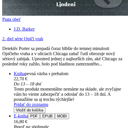
Piata obeť
J.D. Barker
2. diel série
Opičí vrah
Detektív Porter sa prepadá čoraz hlbšie do temnej minulosti
Opičieho vraha a v uliciach Chicaga zatiaľ ľudí ohrozuje nový
sériový zabijak. Uprostred jednej z najhorších zím, aké Chicago za
posledné roky zažilo, bolo pod hladinou zamrznutého...
Kniha
pevná väzba s prebalom
22,70 €
Do 13 – 18 dní
Tento produkt momentálne nemáme na sklade, ale zvyčajne
vám ho vieme zabezpečiť a odoslať do 13 – 18 dní. A
posnažíme sa aj trochu rýchlejšie!
Pridať do zoznamu
Vložiť do košíka
E-kniha
PDF
EPUB
MOBI
16,80 €
Ihneď na stiahnutie