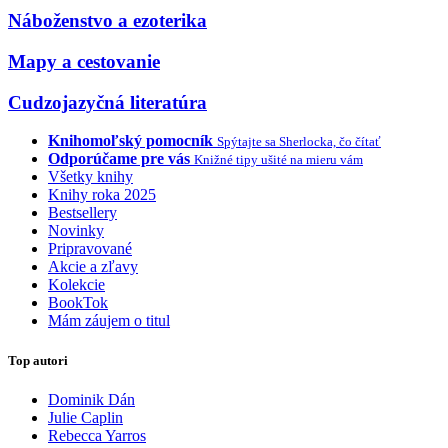
Náboženstvo a ezoterika
Mapy a cestovanie
Cudzojazyčná literatúra
Knihomoľský pomocník
Spýtajte sa Sherlocka, čo čítať
Odporúčame pre vás
Knižné tipy ušité na mieru vám
Všetky knihy
Knihy roka 2025
Bestsellery
Novinky
Pripravované
Akcie a zľavy
Kolekcie
BookTok
Mám záujem o titul
Top autori
Dominik Dán
Julie Caplin
Rebecca Yarros