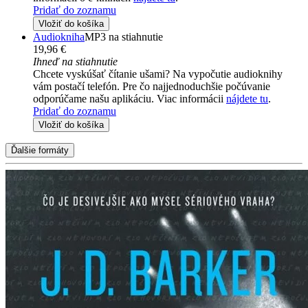
Pridať do zoznamu
Vložiť do košíka
Audiokniha
MP3 na stiahnutie
19,96 €
Ihneď na stiahnutie
Chcete vyskúšať čítanie ušami? Na vypočutie audioknihy
vám postačí telefón. Pre čo najjednoduchšie počúvanie
odporúčame našu aplikáciu. Viac informácii
nájdete tu
.
Pridať do zoznamu
Vložiť do košíka
Ďalšie formáty