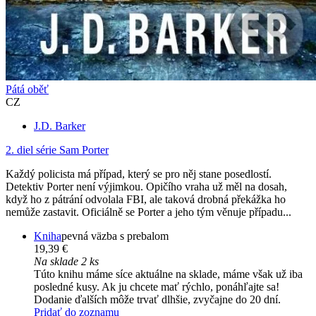
Pátá oběť
CZ
J.D. Barker
2. diel série
Sam Porter
Každý policista má případ, který se pro něj stane posedlostí.
Detektiv Porter není výjimkou. Opičího vraha už měl na dosah,
když ho z pátrání odvolala FBI, ale taková drobná překážka ho
nemůže zastavit. Oficiálně se Porter a jeho tým věnuje případu...
Kniha
pevná väzba s prebalom
19,39 €
Na sklade 2 ks
Túto knihu máme síce aktuálne na sklade, máme však už iba
posledné kusy. Ak ju chcete mať rýchlo, ponáhľajte sa!
Dodanie ďalších môže trvať dlhšie, zvyčajne do 20 dní.
Pridať do zoznamu