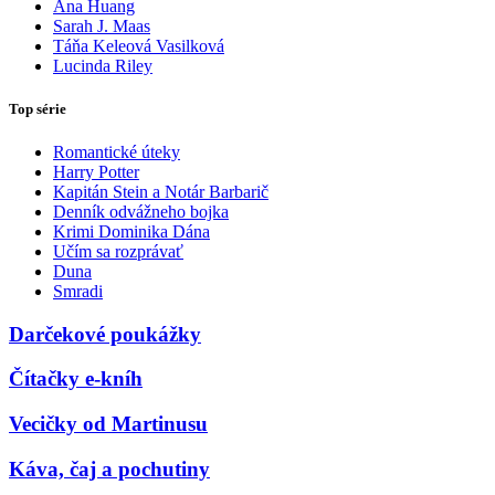
Ana Huang
Sarah J. Maas
Táňa Keleová Vasilková
Lucinda Riley
Top série
Romantické úteky
Harry Potter
Kapitán Stein a Notár Barbarič
Denník odvážneho bojka
Krimi Dominika Dána
Učím sa rozprávať
Duna
Smradi
Darčekové poukážky
Čítačky e-kníh
Vecičky od Martinusu
Káva, čaj a pochutiny