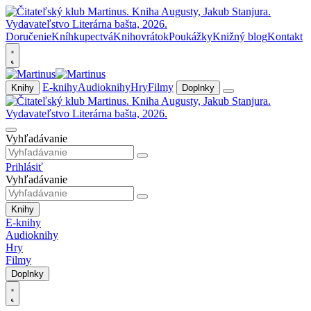
Doručenie
Kníhkupectvá
Knihovrátok
Poukážky
Knižný blog
Kontakt
E-knihy
Audioknihy
Hry
Filmy
Knihy
Doplnky
Vyhľadávanie
Prihlásiť
Vyhľadávanie
Knihy
E-knihy
Audioknihy
Hry
Filmy
Doplnky