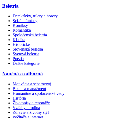
Beletria
Detektívky, trilery a horory
Sci-fi a fantasy
Komiksy
Romantika
Spoločenská beletria
Klasika
Historické
Slovenská beletria
Svetová beletria
Poézia
Ďalšie kategórie
Náučná a odborná
Motivácia a sebarozvoj
Biznis a manažment
Humanitné a spoločenské vedy
História
Životopisy a reportáže
Vzťahy a rodina
Zdravie a životný štýl
Počítače a internet