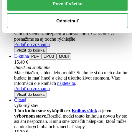
desivým obsahom...
Povoliť všetko
Kniha
pevná väzba s prebalom
22,00 €
Odmietnuť
Do 13 – 18 dní
Tento produkt momentálne nemáme na sklade, ale zvyčajne
vám ho vieme zabezpečiť a odoslať do 13 – 18 dní. A
posnažíme sa aj trochu rýchlejšie!
Pridať do zoznamu
Vložiť do košíka
E-kniha
PDF
EPUB
MOBI
15,40 €
Ihneď na stiahnutie
Máte čítačku, tablet alebo mobil? Stiahnite si do nich e-knihu:
budete ju mať hneď a ešte aj ušetríte život stromom. Viac
informácii o e-knihách
nájdete tu
.
Pridať do zoznamu
Vložiť do košíka
Čítaná
výborný stav
Túto knihu sme vykúpili cez
Knihovrátok
a je vo
výbornom stave.
Rozdiel medzi touto knihou a novou by ste
asi ani nespoznali. Knihu sme označili nálepkou, ktorá môže
na niektorých obaloch zanechať stopy.
15,30 €