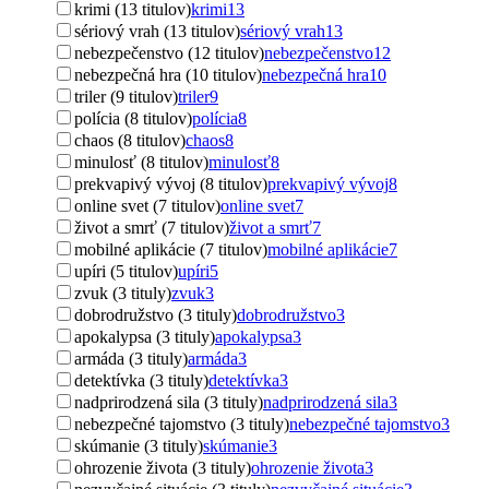
krimi (13 titulov)
krimi
13
sériový vrah (13 titulov)
sériový vrah
13
nebezpečenstvo (12 titulov)
nebezpečenstvo
12
nebezpečná hra (10 titulov)
nebezpečná hra
10
triler (9 titulov)
triler
9
polícia (8 titulov)
polícia
8
chaos (8 titulov)
chaos
8
minulosť (8 titulov)
minulosť
8
prekvapivý vývoj (8 titulov)
prekvapivý vývoj
8
online svet (7 titulov)
online svet
7
život a smrť (7 titulov)
život a smrť
7
mobilné aplikácie (7 titulov)
mobilné aplikácie
7
upíri (5 titulov)
upíri
5
zvuk (3 tituly)
zvuk
3
dobrodružstvo (3 tituly)
dobrodružstvo
3
apokalypsa (3 tituly)
apokalypsa
3
armáda (3 tituly)
armáda
3
detektívka (3 tituly)
detektívka
3
nadprirodzená sila (3 tituly)
nadprirodzená sila
3
nebezpečné tajomstvo (3 tituly)
nebezpečné tajomstvo
3
skúmanie (3 tituly)
skúmanie
3
ohrozenie života (3 tituly)
ohrozenie života
3