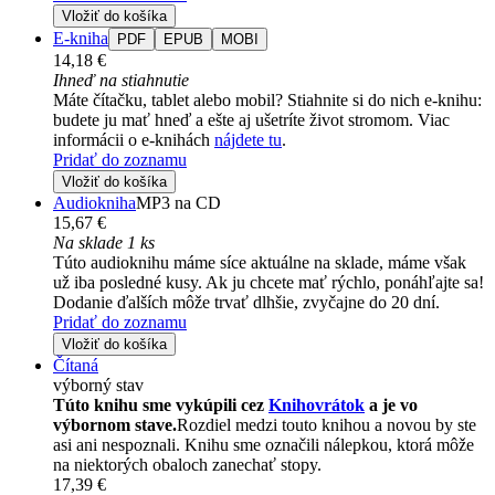
Vložiť do košíka
E-kniha
PDF
EPUB
MOBI
14,18 €
Ihneď na stiahnutie
Máte čítačku, tablet alebo mobil? Stiahnite si do nich e-knihu:
budete ju mať hneď a ešte aj ušetríte život stromom. Viac
informácii o e-knihách
nájdete tu
.
Pridať do zoznamu
Vložiť do košíka
Audiokniha
MP3 na CD
15,67 €
Na sklade 1 ks
Túto audioknihu máme síce aktuálne na sklade, máme však
už iba posledné kusy. Ak ju chcete mať rýchlo, ponáhľajte sa!
Dodanie ďalších môže trvať dlhšie, zvyčajne do 20 dní.
Pridať do zoznamu
Vložiť do košíka
Čítaná
výborný stav
Túto knihu sme vykúpili cez
Knihovrátok
a je vo
výbornom stave.
Rozdiel medzi touto knihou a novou by ste
asi ani nespoznali. Knihu sme označili nálepkou, ktorá môže
na niektorých obaloch zanechať stopy.
17,39 €