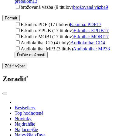
prebalom
13
brožovaná väzba (9 titulov)
brožovaná väzba
9
Formát
E-kniha: PDF (17 titulov)
E-kniha: PDF
17
E-kniha: EPUB (17 titulov)
E-kniha: EPUB
17
E-kniha: MOBI (17 titulov)
E-kniha: MOBI
17
Audiokniha: CD (4 tituly)
Audiokniha: CD
4
Audiokniha: MP3 (3 tituly)
Audiokniha: MP3
3
Ďalšie možnosti
Zúžiť výber
Zoradiť
Bestsellery
Top hodnotené
Novinky
Najdrahšie
Najlacnejšie
Najvyššia zľava