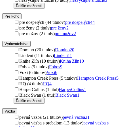
nezvyčajné situácie (3 tituly)
nezvyčajné situácie
3
Ďalšie možnosti
Pre koho
pre dospelých (44 titulov)
pre dospelých
44
pre ženy (2 tituly)
pre ženy
2
pre mužov (2 tituly)
pre mužov
2
Vydavateľstvo
Domino (20 titulov)
Domino
20
Lindeni (11 titulov)
Lindeni
11
Kniha Zlín (10 titulov)
Kniha Zlín
10
Fobos (9 titulov)
Fobos
9
Voxi (6 titulov)
Voxi
6
Hampton Creek Press (5 titulov)
Hampton Creek Press
5
HQ (4 tituly)
HQ
4
HarperCollins (1 titul)
HarperCollins
1
Black Swan (1 titul)
Black Swan
1
Ďalšie možnosti
Väzba
pevná väzba (21 titulov)
pevná väzba
21
pevná väzba s prebalom (13 titulov)
pevná väzba s