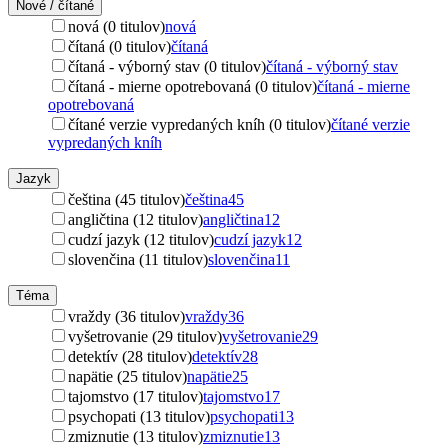
Nové / čítané
nová (0 titulov)
nová
čítaná (0 titulov)
čítaná
čítaná - výborný stav (0 titulov)
čítaná - výborný stav
čítaná - mierne opotrebovaná (0 titulov)
čítaná - mierne
opotrebovaná
čítané verzie vypredaných kníh (0 titulov)
čítané verzie
vypredaných kníh
Jazyk
čeština (45 titulov)
čeština
45
angličtina (12 titulov)
angličtina
12
cudzí jazyk (12 titulov)
cudzí jazyk
12
slovenčina (11 titulov)
slovenčina
11
Téma
vraždy (36 titulov)
vraždy
36
vyšetrovanie (29 titulov)
vyšetrovanie
29
detektív (28 titulov)
detektív
28
napätie (25 titulov)
napätie
25
tajomstvo (17 titulov)
tajomstvo
17
psychopati (13 titulov)
psychopati
13
zmiznutie (13 titulov)
zmiznutie
13