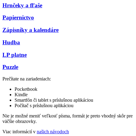
Hrnčeky a fľaše
Papiernictvo
Zápisníky a kalendáre
Hudba
LP platne
Puzzle
Prečítate na zariadeniach:
Pocketbook
Kindle
Smartfón či tablet s príslušnou aplikáciou
Počítač s príslušnou aplikáciou
Nie je možné meniť veľkosť písma, formát je preto vhodný skôr pre
väčšie obrazovky.
Viac informácií v
našich návodoch