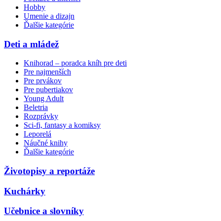
Hobby
Umenie a dizajn
Ďalšie kategórie
Deti a mládež
Knihorad – poradca kníh pre deti
Pre najmenších
Pre prvákov
Pre pubertiakov
Young Adult
Beletria
Rozprávky
Sci-fi, fantasy a komiksy
Leporelá
Náučné knihy
Ďalšie kategórie
Životopisy a reportáže
Kuchárky
Učebnice a slovníky