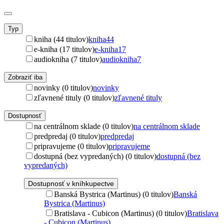
Typ
kniha (44 titulov)
kniha
44
e-kniha (17 titulov)
e-kniha
17
audiokniha (7 titulov)
audiokniha
7
Zobraziť iba
novinky (0 titulov)
novinky
zľavnené tituly (0 titulov)
zľavnené tituly
Dostupnosť
na centrálnom sklade (0 titulov)
na centrálnom sklade
predpredaj (0 titulov)
predpredaj
pripravujeme (0 titulov)
pripravujeme
dostupná (bez vypredaných) (0 titulov)
dostupná (bez
vypredaných)
Dostupnosť v kníhkupectve
Banská Bystrica (Martinus) (0 titulov)
Banská
Bystrica (Martinus)
Bratislava - Cubicon (Martinus) (0 titulov)
Bratislava
- Cubicon (Martinus)