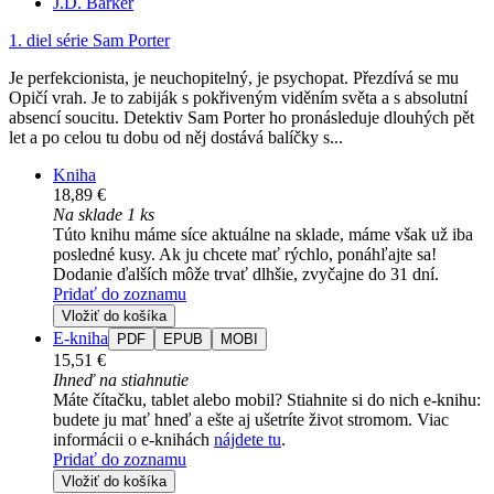
J.D. Barker
1. diel série
Sam Porter
Je perfekcionista, je neuchopitelný, je psychopat. Přezdívá se mu
Opičí vrah. Je to zabiják s pokřiveným viděním světa a s absolutní
absencí soucitu. Detektiv Sam Porter ho pronásleduje dlouhých pět
let a po celou tu dobu od něj dostává balíčky s...
Kniha
18,89 €
Na sklade 1 ks
Túto knihu máme síce aktuálne na sklade, máme však už iba
posledné kusy. Ak ju chcete mať rýchlo, ponáhľajte sa!
Dodanie ďalších môže trvať dlhšie, zvyčajne do 31 dní.
Pridať do zoznamu
Vložiť do košíka
E-kniha
PDF
EPUB
MOBI
15,51 €
Ihneď na stiahnutie
Máte čítačku, tablet alebo mobil? Stiahnite si do nich e-knihu:
budete ju mať hneď a ešte aj ušetríte život stromom. Viac
informácii o e-knihách
nájdete tu
.
Pridať do zoznamu
Vložiť do košíka