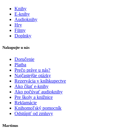
Knihy
E-knihy
Audioknihy
Hry
Filmy
Doplnky
Nakupujte u nás
Doručenie
Platba
Prečo práve u nás?
Najčastejšie otázky
Rezervácia v kníhkupectve
Ako čítať e-knihy
Ako počúvať audioknihy
Pre školy a knižnice
Reklamácie
Knihomoľský pomocník
Odstúpiť od zmluvy
Martinus