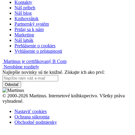
Kontakty
Náš príbeh
Náš blog
Knihovrátok
Partnerský systém
Pridaj sa k nám
Marketing
Náš labák
Prehlásenie o cookies
Vyhlásenie o prístupnosti
Martinus je certifikovaný B Corp
Nerobíme rozdiely
Najlepšie novinky sú tie knižné. Získajte ich ako prví:
Odoslať
© 2000-2026 Martinus. Internetové kníhkupectvo. Všetky práva
vyhradené.
Nastaviť cookies
Ochrana súkromia
Obchodné podmienky