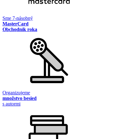
Sme 7-násobný
MasterCard
Obchodník roka
Organizujeme
množstvo besied
s autormi