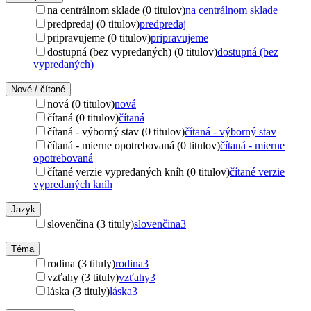
na centrálnom sklade (0 titulov)
na centrálnom sklade
predpredaj (0 titulov)
predpredaj
pripravujeme (0 titulov)
pripravujeme
dostupná (bez vypredaných) (0 titulov)
dostupná (bez
vypredaných)
Nové / čítané
nová (0 titulov)
nová
čítaná (0 titulov)
čítaná
čítaná - výborný stav (0 titulov)
čítaná - výborný stav
čítaná - mierne opotrebovaná (0 titulov)
čítaná - mierne
opotrebovaná
čítané verzie vypredaných kníh (0 titulov)
čítané verzie
vypredaných kníh
Jazyk
slovenčina (3 tituly)
slovenčina
3
Téma
rodina (3 tituly)
rodina
3
vzťahy (3 tituly)
vzťahy
3
láska (3 tituly)
láska
3