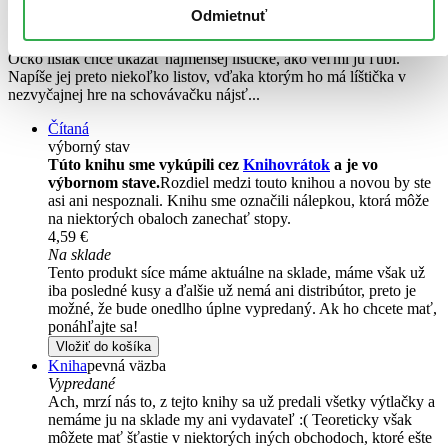
Odmietnuť
Izzy Down
Ocko lišiak chce ukázať najmenšej líštičke, ako veľmi ju ľúbi.
Napíše jej preto niekoľko listov, vďaka ktorým ho má líštička v
nezvyčajnej hre na schovávačku nájsť...
Čítaná
výborný stav
Túto knihu sme vykúpili cez
Knihovrátok
a je vo
výbornom stave.
Rozdiel medzi touto knihou a novou by ste
asi ani nespoznali. Knihu sme označili nálepkou, ktorá môže
na niektorých obaloch zanechať stopy.
4,59 €
Na sklade
Tento produkt síce máme aktuálne na sklade, máme však už
iba posledné kusy a ďalšie už nemá ani distribútor, preto je
možné, že bude onedlho úplne vypredaný. Ak ho chcete mať,
ponáhľajte sa!
Vložiť do košíka
Kniha
pevná väzba
Vypredané
Ach, mrzí nás to, z tejto knihy sa už predali všetky výtlačky a
nemáme ju na sklade my ani vydavateľ :( Teoreticky však
môžete mať šťastie v niektorých iných obchodoch, ktoré ešte