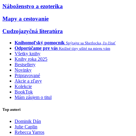
Náboženstvo a ezoterika
Mapy a cestovanie
Cudzojazyčná literatúra
Knihomoľský pomocník
Spýtajte sa Sherlocka, čo čítať
Odporúčame pre vás
Knižné tipy ušité na mieru vám
Všetky knihy
Knihy roka 2025
Bestsellery
Novinky
Pripravované
Akcie a zľavy
Kolekcie
BookTok
Mám záujem o titul
Top autori
Dominik Dán
Julie Caplin
Rebecca Yarros