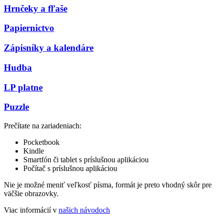
Hrnčeky a fľaše
Papiernictvo
Zápisníky a kalendáre
Hudba
LP platne
Puzzle
Prečítate na zariadeniach:
Pocketbook
Kindle
Smartfón či tablet s príslušnou aplikáciou
Počítač s príslušnou aplikáciou
Nie je možné meniť veľkosť písma, formát je preto vhodný skôr pre
väčšie obrazovky.
Viac informácií v
našich návodoch