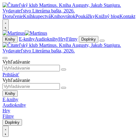
Doručenie
Kníhkupectvá
Knihovrátok
Poukážky
Knižný blog
Kontakt
E-knihy
Audioknihy
Hry
Filmy
Knihy
Doplnky
Vyhľadávanie
Prihlásiť
Vyhľadávanie
Knihy
E-knihy
Audioknihy
Hry
Filmy
Doplnky