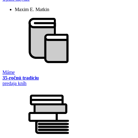
Maxim E. Matkin
Máme
35-ročnú tradíciu
predaja kníh