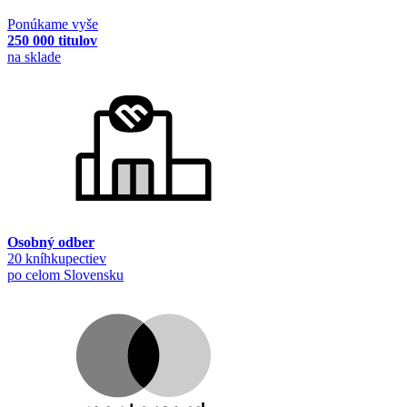
Ponúkame vyše
250 000 titulov
na sklade
Osobný odber
20 kníhkupectiev
po celom Slovensku