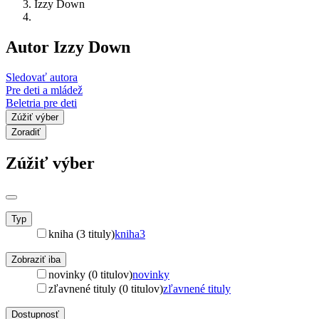
Izzy Down
Autor Izzy Down
Sledovať autora
Pre deti a mládež
Beletria pre deti
Zúžiť výber
Zoradiť
Zúžiť výber
Typ
kniha (3 tituly)
kniha
3
Zobraziť iba
novinky (0 titulov)
novinky
zľavnené tituly (0 titulov)
zľavnené tituly
Dostupnosť