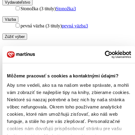
Vydavateľstvo
Stonožka (3 tituly)
Stonožka
3
Väzba
pevná väzba (3 tituly)
pevná väzba
3
Zúžiť výber
Zoradiť
Môžeme pracovať s cookies a kontaktnými údajmi?
Bestsellery
Top hodnotené
Aby sme vedeli, ako sa na našom webe správate, a mohli
Novinky
vám zobraziť tie najlepšie tipy na knihy, zbierame cookies.
Najdrahšie
Niektoré sú naozaj potrebné a bez nich by naša stránka
Najlacnejšie
Najvyššia zľava
vôbec nefungovala. Okrem toho používame analytické
cookies, ktoré nám umožňujú zisťovať, ako náš web
funguje, a stále ho pre vás zlepšovať. Personalizačné
cookies nám dovoľujú prispôsobovať stránku pre vašu