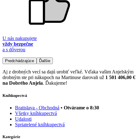
U nás nakupujete
vždy bezpečne
a s dôverou
Predchádzajúce
Ďalšie
Aj z drobných vecí sa dajú urobiť veľké. Vďaka vašim Anjelským
drobným ste pri nákupoch na Martinuse darovali už
1 501 406,00 €
na Dobrého Anjela
. Ďakujeme!
Kníhkupectvá
Bratislava - Obchodná
• Otvárame o 8:30
Všetky kníhkupectvá
Udalosti
Spriatelené kníhkupectvá
Kategórie