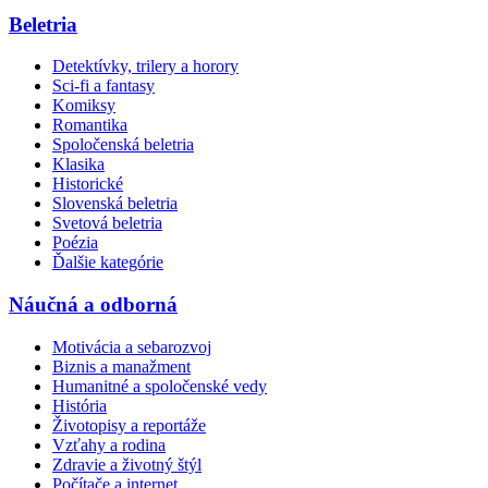
Beletria
Detektívky, trilery a horory
Sci-fi a fantasy
Komiksy
Romantika
Spoločenská beletria
Klasika
Historické
Slovenská beletria
Svetová beletria
Poézia
Ďalšie kategórie
Náučná a odborná
Motivácia a sebarozvoj
Biznis a manažment
Humanitné a spoločenské vedy
História
Životopisy a reportáže
Vzťahy a rodina
Zdravie a životný štýl
Počítače a internet