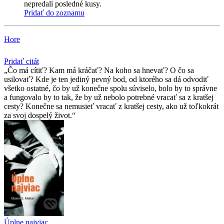
nepredali posledné kusy.
Pridať do zoznamu
Hore
Pridať citát
Čo má cítiť? Kam má kráčať? Na koho sa hnevať? O čo sa
usilovať? Kde je ten jediný pevný bod, od ktorého sa dá odvodiť
všetko ostatné, čo by už konečne spolu súviselo, bolo by to správne
a fungovalo by to tak, že by už nebolo potrebné vracať sa z kratšej
cesty? Konečne sa nemusieť vracať z kratšej cesty, ako už toľkokrát
za svoj dospelý život.
Úplne najviac