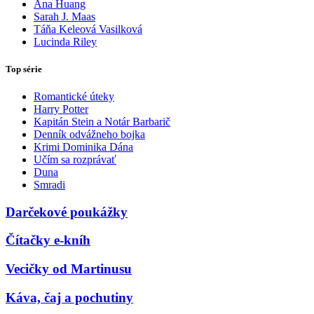
Ana Huang
Sarah J. Maas
Táňa Keleová Vasilková
Lucinda Riley
Top série
Romantické úteky
Harry Potter
Kapitán Stein a Notár Barbarič
Denník odvážneho bojka
Krimi Dominika Dána
Učím sa rozprávať
Duna
Smradi
Darčekové poukážky
Čítačky e-kníh
Vecičky od Martinusu
Káva, čaj a pochutiny