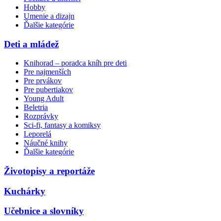
Hobby
Umenie a dizajn
Ďalšie kategórie
Deti a mládež
Knihorad – poradca kníh pre deti
Pre najmenších
Pre prvákov
Pre pubertiakov
Young Adult
Beletria
Rozprávky
Sci-fi, fantasy a komiksy
Leporelá
Náučné knihy
Ďalšie kategórie
Životopisy a reportáže
Kuchárky
Učebnice a slovníky