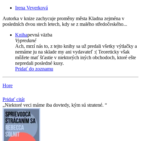
Irena Veverková
Autorka v knize zachycuje proměny města Kladna zejména v
posledních dvou stech letech, kdy se z malého středočeského...
Kniha
pevná väzba
Vypredané
Ach, mrzí nás to, z tejto knihy sa už predali všetky výtlačky a
nemáme ju na sklade my ani vydavateľ :( Teoreticky však
môžete mať šťastie v niektorých iných obchodoch, ktoré ešte
nepredali posledné kusy.
Pridať do zoznamu
Hore
Pridať citát
Niektoré veci máme iba dovtedy, kým sú stratené.