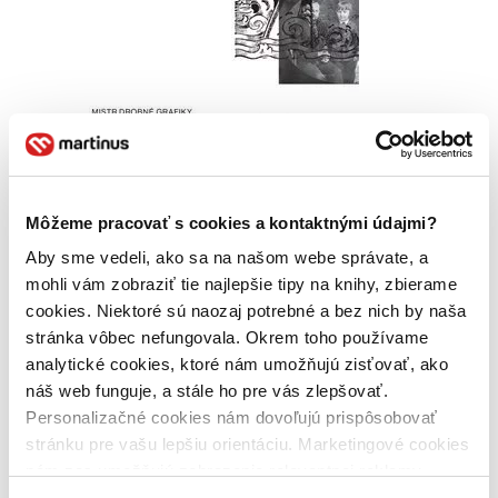
Môžeme pracovať s cookies a kontaktnými údajmi?
Mistr drobné grafiky Stanislav Kulhánek
Aby sme vedeli, ako sa na našom webe správate, a
CZ
mohli vám zobraziť tie najlepšie tipy na knihy, zbierame
Rozměry života
cookies. Niektoré sú naozaj potrebné a bez nich by naša
Irena Veverková
stránka vôbec nefungovala. Okrem toho používame
analytické cookies, ktoré nám umožňujú zisťovať, ako
Po světě jej proslavily precizně provedené drobné grafiky
(především ex libris), v rodném Kladně jeho grafická práce výrazně
náš web funguje, a stále ho pre vás zlepšovať.
formovala knižní produkci nakladatele Jaroslava Šnajdra, v
Personalizačné cookies nám dovoľujú prispôsobovať
pražských salónech se těšily oblibě módní...
stránku pre vašu lepšiu orientáciu. Marketingové cookies
Kniha
brožovaná väzba
nám zas umožňujú zobrazenie relevantnej reklamy.
15,20 €
Niektoré údaje zdieľame aj s tretími stranami. Veľmi by