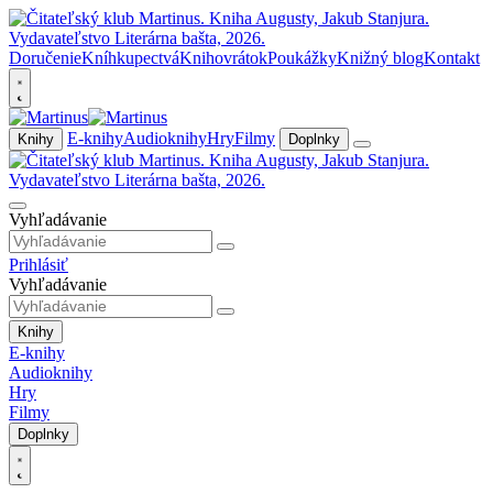
Doručenie
Kníhkupectvá
Knihovrátok
Poukážky
Knižný blog
Kontakt
E-knihy
Audioknihy
Hry
Filmy
Knihy
Doplnky
Vyhľadávanie
Prihlásiť
Vyhľadávanie
Knihy
E-knihy
Audioknihy
Hry
Filmy
Doplnky