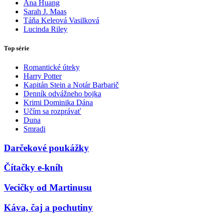
Ana Huang
Sarah J. Maas
Táňa Keleová Vasilková
Lucinda Riley
Top série
Romantické úteky
Harry Potter
Kapitán Stein a Notár Barbarič
Denník odvážneho bojka
Krimi Dominika Dána
Učím sa rozprávať
Duna
Smradi
Darčekové poukážky
Čítačky e-kníh
Vecičky od Martinusu
Káva, čaj a pochutiny