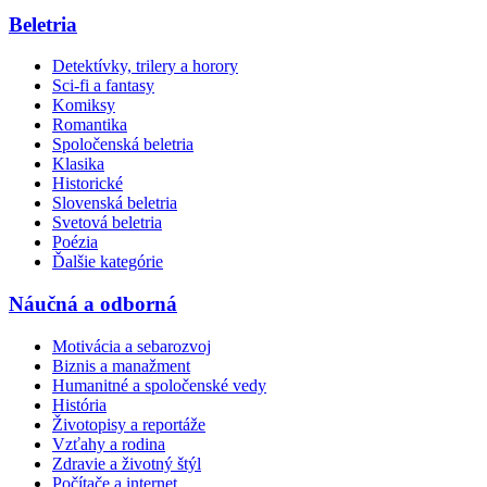
Beletria
Detektívky, trilery a horory
Sci-fi a fantasy
Komiksy
Romantika
Spoločenská beletria
Klasika
Historické
Slovenská beletria
Svetová beletria
Poézia
Ďalšie kategórie
Náučná a odborná
Motivácia a sebarozvoj
Biznis a manažment
Humanitné a spoločenské vedy
História
Životopisy a reportáže
Vzťahy a rodina
Zdravie a životný štýl
Počítače a internet