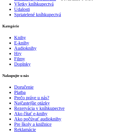
Všetky kníhkupectvá
Udalosti
Spriatelené kníhkupectvá
Kategórie
Knihy
E-knihy
Audioknihy
Hry
Filmy
Doplnky
Nakupujte u nás
Doručenie
Platba
Prečo práve u nás?
Najčastejšie otázky
Rezervácia v kníhkupectve
Ako čítať e-knihy
Ako počúvať audioknihy
Pre školy a knižnice
Reklamácie