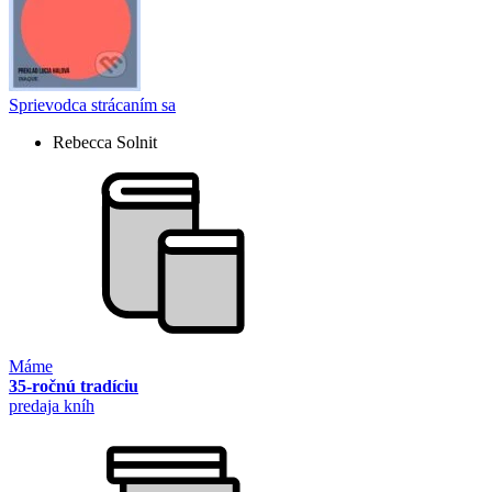
Sprievodca strácaním sa
Rebecca Solnit
Máme
35-ročnú tradíciu
predaja kníh