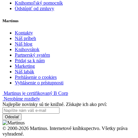
Knihomoľský pomocník
Odstúpiť od zmluvy
Martinus
Kontakty
Náš príbeh
Náš blog
Knihovrátok
Partnerský systém
Pridaj sa k nám
Marketing
Náš labák
Prehlásenie o cookies
Vyhlásenie o prístupnosti
Martinus je certifikovaný B Corp
Nerobíme rozdiely
Najlepšie novinky sú tie knižné. Získajte ich ako prví:
Odoslať
© 2000-2026 Martinus. Internetové kníhkupectvo. Všetky práva
vyhradené.