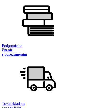
Podporujeme
čítanie
s porozumením
Tovar skladom
expedujeme