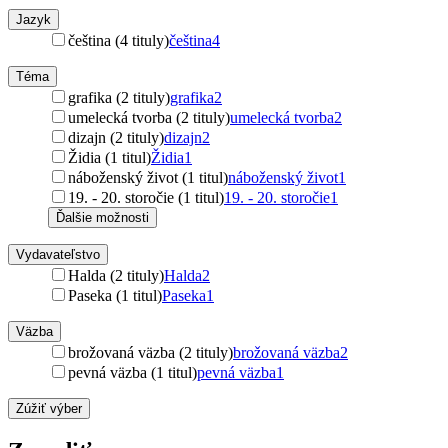
Jazyk
čeština (4 tituly)
čeština
4
Téma
grafika (2 tituly)
grafika
2
umelecká tvorba (2 tituly)
umelecká tvorba
2
dizajn (2 tituly)
dizajn
2
Židia (1 titul)
Židia
1
náboženský život (1 titul)
náboženský život
1
19. - 20. storočie (1 titul)
19. - 20. storočie
1
Ďalšie možnosti
Vydavateľstvo
Halda (2 tituly)
Halda
2
Paseka (1 titul)
Paseka
1
Väzba
brožovaná väzba (2 tituly)
brožovaná väzba
2
pevná väzba (1 titul)
pevná väzba
1
Zúžiť výber