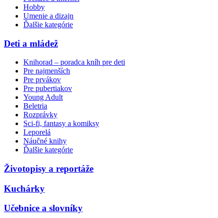
Hobby
Umenie a dizajn
Ďalšie kategórie
Deti a mládež
Knihorad – poradca kníh pre deti
Pre najmenších
Pre prvákov
Pre pubertiakov
Young Adult
Beletria
Rozprávky
Sci-fi, fantasy a komiksy
Leporelá
Náučné knihy
Ďalšie kategórie
Životopisy a reportáže
Kuchárky
Učebnice a slovníky