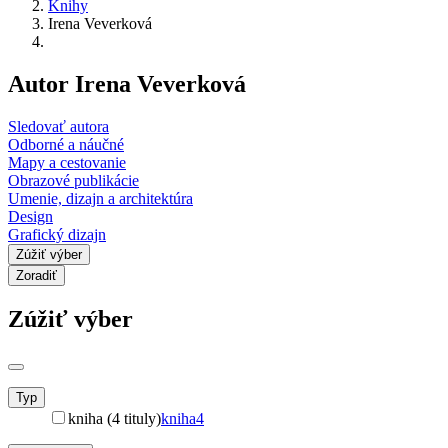
Knihy
Irena Veverková
Autor Irena Veverková
Sledovať autora
Odborné a náučné
Mapy a cestovanie
Obrazové publikácie
Umenie, dizajn a architektúra
Design
Grafický dizajn
Zúžiť výber
Zoradiť
Zúžiť výber
Typ
kniha (4 tituly)
kniha
4