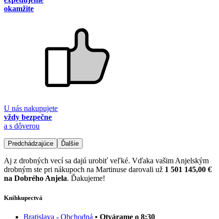
okamžite
U nás nakupujete
vždy bezpečne
a s dôverou
Predchádzajúce
Ďalšie
Aj z drobných vecí sa dajú urobiť veľké. Vďaka vašim Anjelským
drobným ste pri nákupoch na Martinuse darovali už
1 501 145,00 €
na Dobrého Anjela
. Ďakujeme!
Kníhkupectvá
Bratislava - Obchodná
• Otvárame o 8:30