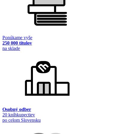
Ponúkame vyše
250 000 titulov
na sklade
Osobný odber
20 kníhkupectiev
po celom Slovensku