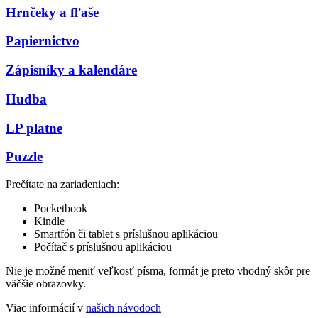
Hrnčeky a fľaše
Papiernictvo
Zápisníky a kalendáre
Hudba
LP platne
Puzzle
Prečítate na zariadeniach:
Pocketbook
Kindle
Smartfón či tablet s príslušnou aplikáciou
Počítač s príslušnou aplikáciou
Nie je možné meniť veľkosť písma, formát je preto vhodný skôr pre
väčšie obrazovky.
Viac informácií v
našich návodoch