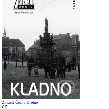
Zmizelé Čechy-Kladno
CZ