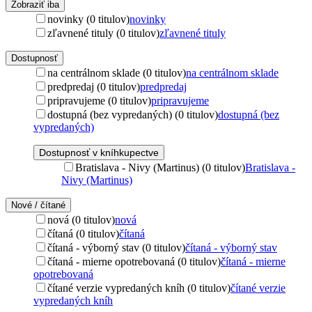
Zobraziť iba
novinky (0 titulov)
novinky
zľavnené tituly (0 titulov)
zľavnené tituly
Dostupnosť
na centrálnom sklade (0 titulov)
na centrálnom sklade
predpredaj (0 titulov)
predpredaj
pripravujeme (0 titulov)
pripravujeme
dostupná (bez vypredaných) (0 titulov)
dostupná (bez
vypredaných)
Dostupnosť v kníhkupectve
Bratislava - Nivy (Martinus) (0 titulov)
Bratislava -
Nivy (Martinus)
Nové / čítané
nová (0 titulov)
nová
čítaná (0 titulov)
čítaná
čítaná - výborný stav (0 titulov)
čítaná - výborný stav
čítaná - mierne opotrebovaná (0 titulov)
čítaná - mierne
opotrebovaná
čítané verzie vypredaných kníh (0 titulov)
čítané verzie
vypredaných kníh