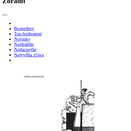
Zoradiť
Bestsellery
Top hodnotené
Novinky
Najdrahšie
Najlacnejšie
Najvyššia zľava