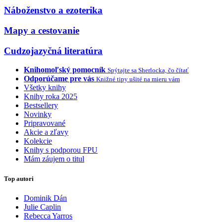
Náboženstvo a ezoterika
Mapy a cestovanie
Cudzojazyčná literatúra
Knihomoľský pomocník
Spýtajte sa Sherlocka, čo čítať
Odporúčame pre vás
Knižné tipy ušité na mieru vám
Všetky knihy
Knihy roka 2025
Bestsellery
Novinky
Pripravované
Akcie a zľavy
Kolekcie
Knihy s podporou FPU
Mám záujem o titul
Top autori
Dominik Dán
Julie Caplin
Rebecca Yarros