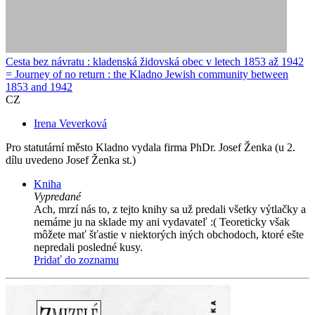
Cesta bez návratu : kladenská židovská obec v letech 1853 až 1942
= Journey of no return : the Kladno Jewish community between
1853 and 1942
CZ
Irena Veverková
Pro statutární město Kladno vydala firma PhDr. Josef Ženka (u 2.
dílu uvedeno Josef Ženka st.)
Kniha
Vypredané
Ach, mrzí nás to, z tejto knihy sa už predali všetky výtlačky a
nemáme ju na sklade my ani vydavateľ :( Teoreticky však
môžete mať šťastie v niektorých iných obchodoch, ktoré ešte
nepredali posledné kusy.
Pridať do zoznamu