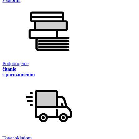
s autormi
Podporujeme
čítanie
s porozumením
Tovar skladom