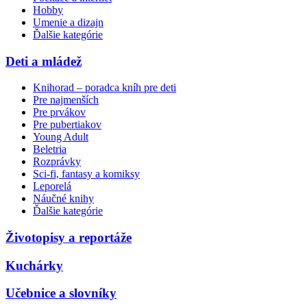
Hobby
Umenie a dizajn
Ďalšie kategórie
Deti a mládež
Knihorad – poradca kníh pre deti
Pre najmenších
Pre prvákov
Pre pubertiakov
Young Adult
Beletria
Rozprávky
Sci-fi, fantasy a komiksy
Leporelá
Náučné knihy
Ďalšie kategórie
Životopisy a reportáže
Kuchárky
Učebnice a slovníky