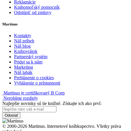
Reklamácie
Knihomoľský pomocník
Odstúpiť od zmluvy
Martinus
Kontakty
Náš príbeh
Náš blog
Knihovrátok
Partnerský systém
Pridaj sa k nám
Marketing
Náš labák
Prehlásenie o cookies
Vyhlásenie o prístupnosti
Martinus je certifikovaný B Corp
Nerobíme rozdiely
Najlepšie novinky sú tie knižné. Získajte ich ako prví:
Odoslať
© 2000-2026 Martinus. Internetové kníhkupectvo. Všetky práva