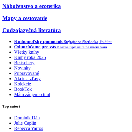
Náboženstvo a ezoterika
Mapy a cestovanie
Cudzojazyčná literatúra
Knihomoľský pomocník
Spýtajte sa Sherlocka, čo čítať
Odporúčame pre vás
Knižné tipy ušité na mieru vám
Všetky knihy
Knihy roka 2025
Bestsellery
Novinky
Pripravované
Akcie a zľavy
Kolekcie
BookTok
Mám záujem o titul
Top autori
Dominik Dán
Julie Caplin
Rebecca Yarros