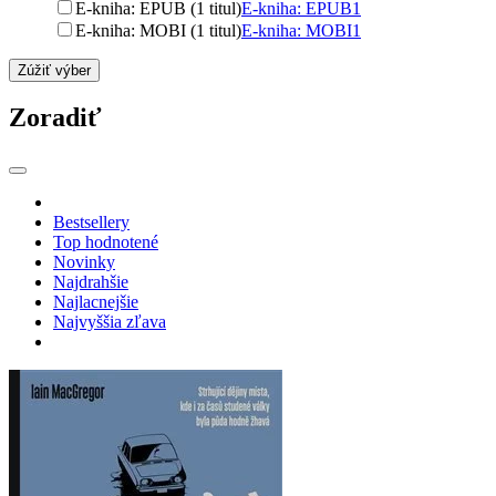
E-kniha: EPUB (1 titul)
E-kniha: EPUB
1
E-kniha: MOBI (1 titul)
E-kniha: MOBI
1
Zúžiť výber
Zoradiť
Bestsellery
Top hodnotené
Novinky
Najdrahšie
Najlacnejšie
Najvyššia zľava