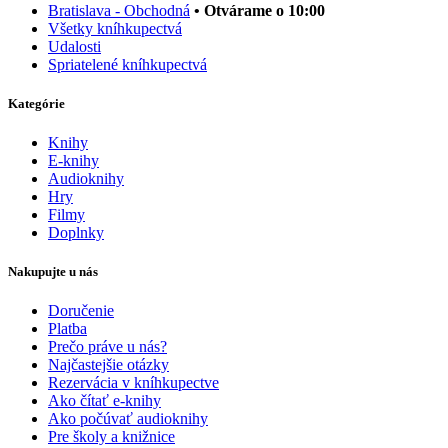
Bratislava - Obchodná
• Otvárame o 10:00
Všetky kníhkupectvá
Udalosti
Spriatelené kníhkupectvá
Kategórie
Knihy
E-knihy
Audioknihy
Hry
Filmy
Doplnky
Nakupujte u nás
Doručenie
Platba
Prečo práve u nás?
Najčastejšie otázky
Rezervácia v kníhkupectve
Ako čítať e-knihy
Ako počúvať audioknihy
Pre školy a knižnice