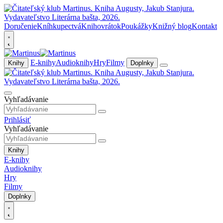
Doručenie
Kníhkupectvá
Knihovrátok
Poukážky
Knižný blog
Kontakt
E-knihy
Audioknihy
Hry
Filmy
Knihy
Doplnky
Vyhľadávanie
Prihlásiť
Vyhľadávanie
Knihy
E-knihy
Audioknihy
Hry
Filmy
Doplnky