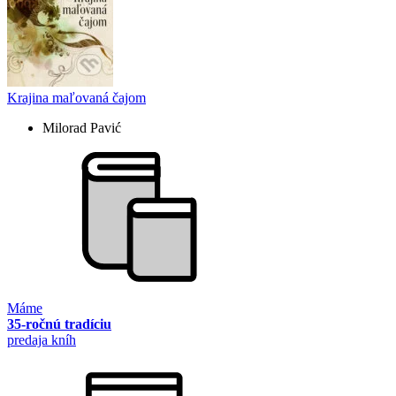
Krajina maľovaná čajom
Milorad Pavić
Máme
35-ročnú tradíciu
predaja kníh