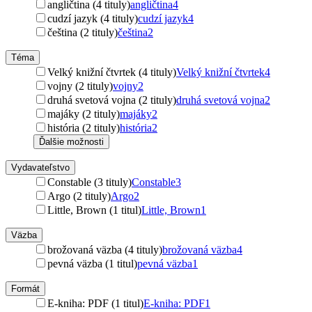
angličtina (4 tituly)
angličtina
4
cudzí jazyk (4 tituly)
cudzí jazyk
4
čeština (2 tituly)
čeština
2
Téma
Velký knižní čtvrtek (4 tituly)
Velký knižní čtvrtek
4
vojny (2 tituly)
vojny
2
druhá svetová vojna (2 tituly)
druhá svetová vojna
2
majáky (2 tituly)
majáky
2
história (2 tituly)
história
2
Ďalšie možnosti
Vydavateľstvo
Constable (3 tituly)
Constable
3
Argo (2 tituly)
Argo
2
Little, Brown (1 titul)
Little, Brown
1
Väzba
brožovaná väzba (4 tituly)
brožovaná väzba
4
pevná väzba (1 titul)
pevná väzba
1
Formát
E-kniha: PDF (1 titul)
E-kniha: PDF
1