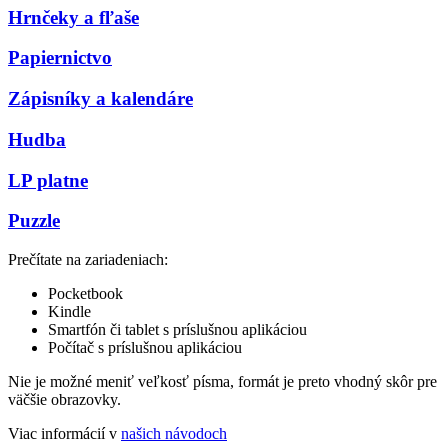
Hrnčeky a fľaše
Papiernictvo
Zápisníky a kalendáre
Hudba
LP platne
Puzzle
Prečítate na zariadeniach:
Pocketbook
Kindle
Smartfón či tablet s príslušnou aplikáciou
Počítač s príslušnou aplikáciou
Nie je možné meniť veľkosť písma, formát je preto vhodný skôr pre
väčšie obrazovky.
Viac informácií v
našich návodoch