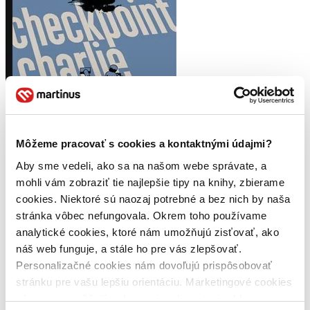
Môžeme pracovať s cookies a kontaktnými údajmi?
Aby sme vedeli, ako sa na našom webe správate, a
Checkpoint Charlie
mohli vám zobraziť tie najlepšie tipy na knihy, zbierame
CZ
cookies. Niektoré sú naozaj potrebné a bez nich by naša
Iain MacGregor
stránka vôbec nefungovala. Okrem toho používame
Působivé, fascinující a originální dějiny hraničního přechodu
analytické cookies, ktoré nám umožňujú zisťovať, ako
Charlie, slavného vojenského stanoviště na hranicích Východního a
náš web funguje, a stále ho pre vás zlepšovať.
Západního Berlína. Místa, kde byla i v čase studené války půda
Personalizačné cookies nám dovoľujú prispôsobovať
hodně žhavá. Kniha pojednává o nervy drásajícím střetu mezi...
stránku pre vašu lepšiu orientáciu. Marketingové cookies
Kniha
pevná väzba
nám zas umožňujú zobrazenie relevantnej reklamy.
10,50 €