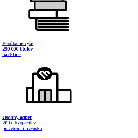
Ponúkame vyše
250 000 titulov
na sklade
Osobný odber
20 kníhkupectiev
po celom Slovensku