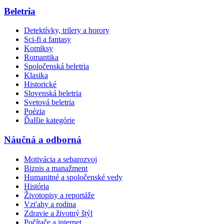
Beletria
Detektívky, trilery a horory
Sci-fi a fantasy
Komiksy
Romantika
Spoločenská beletria
Klasika
Historické
Slovenská beletria
Svetová beletria
Poézia
Ďalšie kategórie
Náučná a odborná
Motivácia a sebarozvoj
Biznis a manažment
Humanitné a spoločenské vedy
História
Životopisy a reportáže
Vzťahy a rodina
Zdravie a životný štýl
Počítače a internet