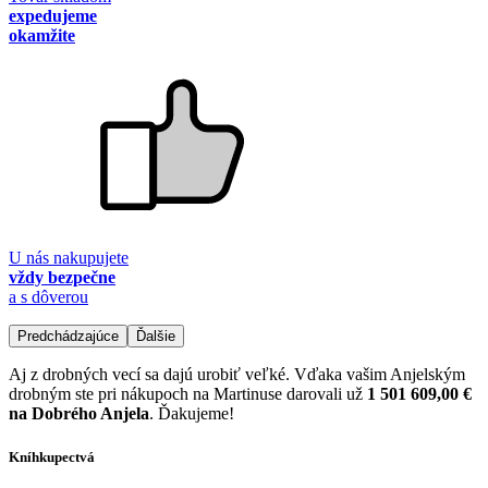
expedujeme
okamžite
U nás nakupujete
vždy bezpečne
a s dôverou
Predchádzajúce
Ďalšie
Aj z drobných vecí sa dajú urobiť veľké. Vďaka vašim Anjelským
drobným ste pri nákupoch na Martinuse darovali už
1 501 609,00 €
na Dobrého Anjela
. Ďakujeme!
Kníhkupectvá