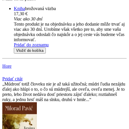
Kniha
brožovaná väzba
17,30 €
Viac ako 30 dní
Tento produkt je na objednávku a jeho dodanie môže trvať aj
viac ako 30 dní. Urobíme však všetko pre to, aby sme vašu
objednávku odoslali čo najskôr a o jej ceste vás budeme včas
informovať.
Pridať do zoznamu
Vložiť do košíka
Hore
Pridať citát
Múdrosť totiž človeku nie je až taká užitočná; múdri ľudia nezájdu
ďalej ako hlúpi o to, o čo sú múdrejší, ale oveľa, oveľa menej. Je to
preto, lebo život nedáva dosť priestoru zájsť ďaleko; roztiahneš
ruky, a jednu hrsť máš na slnku, druhú v hmle...