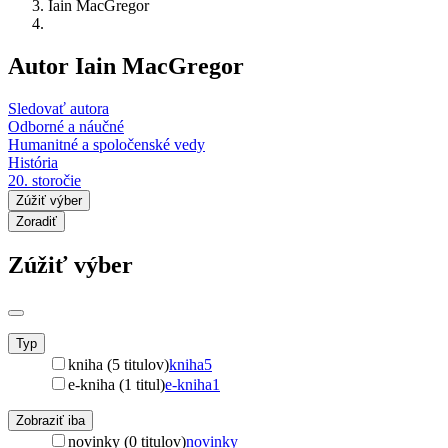
Iain MacGregor
Autor Iain MacGregor
Sledovať autora
Odborné a náučné
Humanitné a spoločenské vedy
História
20. storočie
Zúžiť výber
Zoradiť
Zúžiť výber
Typ
kniha (5 titulov)
kniha
5
e-kniha (1 titul)
e-kniha
1
Zobraziť iba
novinky (0 titulov)
novinky