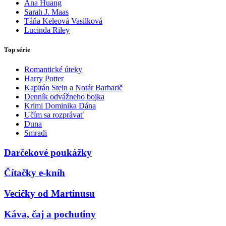
Ana Huang
Sarah J. Maas
Táňa Keleová Vasilková
Lucinda Riley
Top série
Romantické úteky
Harry Potter
Kapitán Stein a Notár Barbarič
Denník odvážneho bojka
Krimi Dominika Dána
Učím sa rozprávať
Duna
Smradi
Darčekové poukážky
Čítačky e-kníh
Vecičky od Martinusu
Káva, čaj a pochutiny