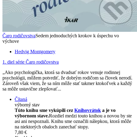
Čaro rodičovstva
Sedem jednoduchých krokov k úspechu vo
výchove
Hedvig Montgomery
1. diel série
Čaro rodičovstva
„Ako psychologička, ktorá sa dvadsať rokov venuje rodinnej
psychológii, môžem potvrdiť, že dobrým rodičom sa človek nerodí.
Zároveň však viem, že sa ním môže stať takmer ktokoľvek a každý
sa môže ustavične zlepšovať...
Čítaná
výborný stav
Túto knihu sme vykúpili cez
Knihovrátok
a je vo
výbornom stave.
Rozdiel medzi touto knihou a novou by ste
asi ani nespoznali. Knihu sme označili nálepkou, ktorá môže
na niektorých obaloch zanechať stopy.
7,80 €