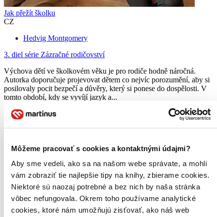
Jak přežít školku
CZ
Hedvig Montgomery
3. diel série
Zázračné rodičovství
Výchova dětí ve školkovém věku je pro rodiče hodně náročná.
Autorka doporučuje projevovat dětem co nejvíc porozumění, aby si
posilovaly pocit bezpečí a důvěry, který si ponese do dospělosti. V
tomto období, kdy se vyvíjí jazyk a...
Kniha
pevná väzba
14,80 €
Do 4 – 6 dní
Tento produkt momentálne nemáme na sklade, ale zvyčajne
Môžeme pracovať s cookies a kontaktnými údajmi?
vám ho vieme zabezpečiť a odoslať do 4 – 6 dní. A
posnažíme sa aj trochu rýchlejšie!
Aby sme vedeli, ako sa na našom webe správate, a mohli
Pridať do zoznamu
vám zobraziť tie najlepšie tipy na knihy, zbierame cookies.
Vložiť do košíka
Čítaná
Niektoré sú naozaj potrebné a bez nich by naša stránka
výborný stav
vôbec nefungovala. Okrem toho používame analytické
Túto knihu sme vykúpili cez
Knihovrátok
a je vo
cookies, ktoré nám umožňujú zisťovať, ako náš web
výbornom stave.
Rozdiel medzi touto knihou a novou by ste