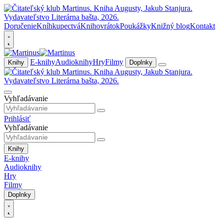
Doručenie
Kníhkupectvá
Knihovrátok
Poukážky
Knižný blog
Kontakt
E-knihy
Audioknihy
Hry
Filmy
Knihy
Doplnky
Vyhľadávanie
Prihlásiť
Vyhľadávanie
Knihy
E-knihy
Audioknihy
Hry
Filmy
Doplnky