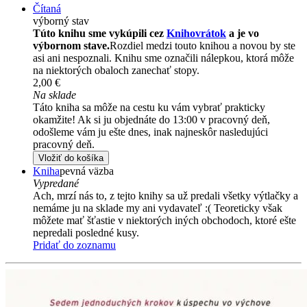
Čítaná
výborný stav
Túto knihu sme vykúpili cez
Knihovrátok
a je vo
výbornom stave.
Rozdiel medzi touto knihou a novou by ste
asi ani nespoznali. Knihu sme označili nálepkou, ktorá môže
na niektorých obaloch zanechať stopy.
2,00 €
Na sklade
Táto kniha sa môže na cestu ku vám vybrať prakticky
okamžite! Ak si ju objednáte do 13:00 v pracovný deň,
odošleme vám ju ešte dnes, inak najneskôr nasledujúci
pracovný deň.
Vložiť do košíka
Kniha
pevná väzba
Vypredané
Ach, mrzí nás to, z tejto knihy sa už predali všetky výtlačky a
nemáme ju na sklade my ani vydavateľ :( Teoreticky však
môžete mať šťastie v niektorých iných obchodoch, ktoré ešte
nepredali posledné kusy.
Pridať do zoznamu