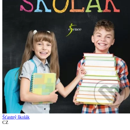
Šťastný školák
CZ