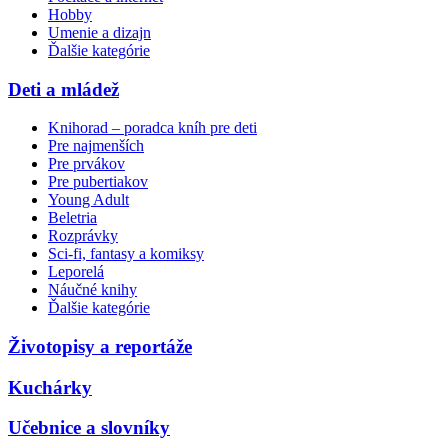
Hobby
Umenie a dizajn
Ďalšie kategórie
Deti a mládež
Knihorad – poradca kníh pre deti
Pre najmenších
Pre prvákov
Pre pubertiakov
Young Adult
Beletria
Rozprávky
Sci-fi, fantasy a komiksy
Leporelá
Náučné knihy
Ďalšie kategórie
Životopisy a reportáže
Kuchárky
Učebnice a slovníky