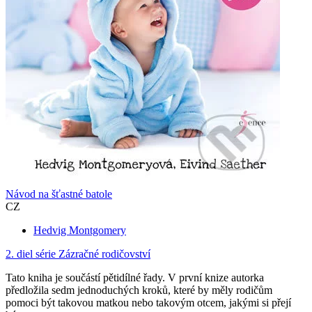
Návod na šťastné batole
CZ
Hedvig Montgomery
2. diel série
Zázračné rodičovství
Tato kniha je součástí pětidílné řady. V první knize autorka
předložila sedm jednoduchých kroků, které by měly rodičům
pomoci být takovou matkou nebo takovým otcem, jakými si přejí