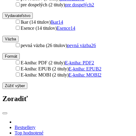
pre dospelých (2 tituly)
pre dospelých
2
Vydavateľstvo
Ikar (14 titulov)
Ikar
14
Esence (14 titulov)
Esence
14
Väzba
pevná väzba (26 titulov)
pevná väzba
26
Formát
E-kniha: PDF (2 tituly)
E-kniha: PDF
2
E-kniha: EPUB (2 tituly)
E-kniha: EPUB
2
E-kniha: MOBI (2 tituly)
E-kniha: MOBI
2
Zúžiť výber
Zoradiť
Bestsellery
Top hodnotené