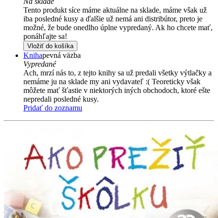
Na sklade
Tento produkt síce máme aktuálne na sklade, máme však už
iba posledné kusy a ďalšie už nemá ani distribútor, preto je
možné, že bude onedlho úplne vypredaný. Ak ho chcete mať,
ponáhľajte sa!
Vložiť do košíka
Kniha
pevná väzba
Vypredané
Ach, mrzí nás to, z tejto knihy sa už predali všetky výtlačky a
nemáme ju na sklade my ani vydavateľ :( Teoreticky však
môžete mať šťastie v niektorých iných obchodoch, ktoré ešte
nepredali posledné kusy.
Pridať do zoznamu