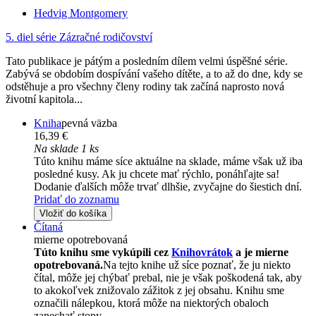
Hedvig Montgomery
5. diel série
Zázračné rodičovství
Tato publikace je pátým a posledním dílem velmi úspěšné série.
Zabývá se obdobím dospívání vašeho dítěte, a to až do dne, kdy se
odstěhuje a pro všechny členy rodiny tak začíná naprosto nová
životní kapitola...
Kniha
pevná väzba
16,39 €
Na sklade 1 ks
Túto knihu máme síce aktuálne na sklade, máme však už iba
posledné kusy. Ak ju chcete mať rýchlo, ponáhľajte sa!
Dodanie ďalších môže trvať dlhšie, zvyčajne do šiestich dní.
Pridať do zoznamu
Vložiť do košíka
Čítaná
mierne opotrebovaná
Túto knihu sme vykúpili cez
Knihovrátok
a je mierne
opotrebovaná.
Na tejto knihe už síce poznať, že ju niekto
čítal, môže jej chýbať prebal, nie je však poškodená tak, aby
to akokoľvek znižovalo zážitok z jej obsahu. Knihu sme
označili nálepkou, ktorá môže na niektorých obaloch
zanechať stopy.