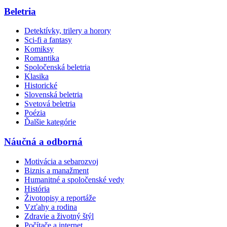
Beletria
Detektívky, trilery a horory
Sci-fi a fantasy
Komiksy
Romantika
Spoločenská beletria
Klasika
Historické
Slovenská beletria
Svetová beletria
Poézia
Ďalšie kategórie
Náučná a odborná
Motivácia a sebarozvoj
Biznis a manažment
Humanitné a spoločenské vedy
História
Životopisy a reportáže
Vzťahy a rodina
Zdravie a životný štýl
Počítače a internet