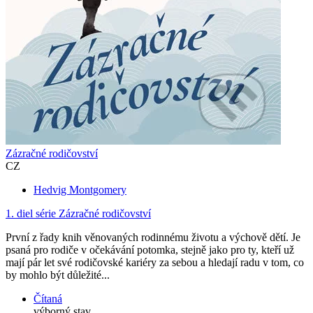
Zázračné rodičovství
CZ
Hedvig Montgomery
1. diel série
Zázračné rodičovství
První z řady knih věnovaných rodinnému životu a výchově dětí. Je
psaná pro rodiče v očekávání potomka, stejně jako pro ty, kteří už
mají pár let své rodičovské kariéry za sebou a hledají radu v tom, co
by mohlo být důležité...
Čítaná
výborný stav