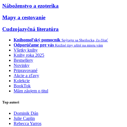
Náboženstvo a ezoterika
Mapy a cestovanie
Cudzojazyčná literatúra
Knihomoľský pomocník
Spýtajte sa Sherlocka, čo čítať
Odporúčame pre vás
Knižné tipy ušité na mieru vám
Všetky knihy
Knihy roka 2025
Bestsellery
Novinky
Pripravované
Akcie a zľavy
Kolekcie
BookTok
Mám záujem o titul
Top autori
Dominik Dán
Julie Caplin
Rebecca Yarros