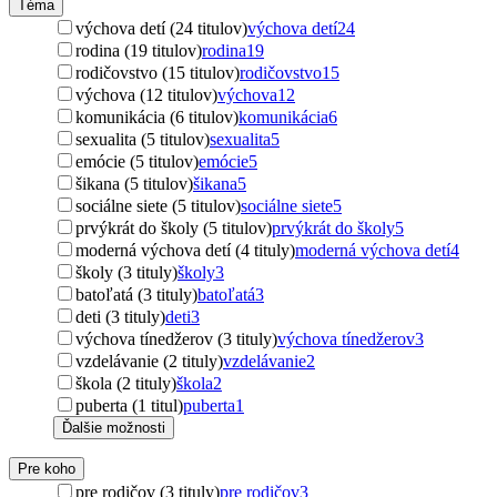
Téma
výchova detí (24 titulov)
výchova detí
24
rodina (19 titulov)
rodina
19
rodičovstvo (15 titulov)
rodičovstvo
15
výchova (12 titulov)
výchova
12
komunikácia (6 titulov)
komunikácia
6
sexualita (5 titulov)
sexualita
5
emócie (5 titulov)
emócie
5
šikana (5 titulov)
šikana
5
sociálne siete (5 titulov)
sociálne siete
5
prvýkrát do školy (5 titulov)
prvýkrát do školy
5
moderná výchova detí (4 tituly)
moderná výchova detí
4
školy (3 tituly)
školy
3
batoľatá (3 tituly)
batoľatá
3
deti (3 tituly)
deti
3
výchova tínedžerov (3 tituly)
výchova tínedžerov
3
vzdelávanie (2 tituly)
vzdelávanie
2
škola (2 tituly)
škola
2
puberta (1 titul)
puberta
1
Ďalšie možnosti
Pre koho
pre rodičov (3 tituly)
pre rodičov
3