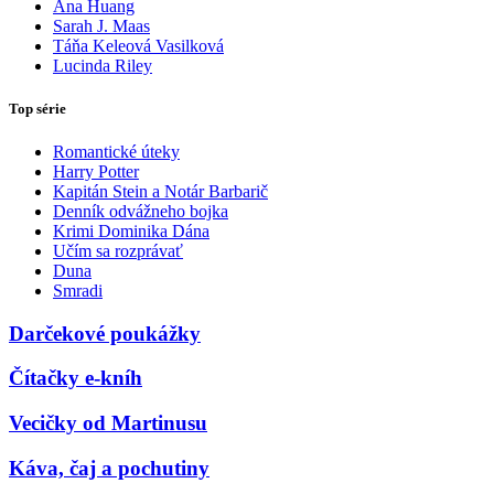
Ana Huang
Sarah J. Maas
Táňa Keleová Vasilková
Lucinda Riley
Top série
Romantické úteky
Harry Potter
Kapitán Stein a Notár Barbarič
Denník odvážneho bojka
Krimi Dominika Dána
Učím sa rozprávať
Duna
Smradi
Darčekové poukážky
Čítačky e-kníh
Vecičky od Martinusu
Káva, čaj a pochutiny