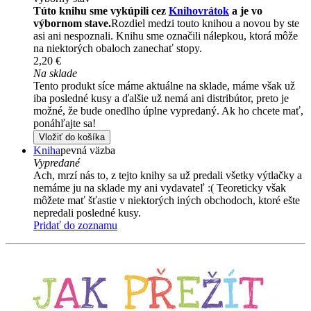
Túto knihu sme vykúpili cez
Knihovrátok
a je vo
výbornom stave.
Rozdiel medzi touto knihou a novou by ste
asi ani nespoznali. Knihu sme označili nálepkou, ktorá môže
na niektorých obaloch zanechať stopy.
2,20 €
Na sklade
Tento produkt síce máme aktuálne na sklade, máme však už
iba posledné kusy a ďalšie už nemá ani distribútor, preto je
možné, že bude onedlho úplne vypredaný. Ak ho chcete mať,
ponáhľajte sa!
Vložiť do košíka
Kniha
pevná väzba
Vypredané
Ach, mrzí nás to, z tejto knihy sa už predali všetky výtlačky a
nemáme ju na sklade my ani vydavateľ :( Teoreticky však
môžete mať šťastie v niektorých iných obchodoch, ktoré ešte
nepredali posledné kusy.
Pridať do zoznamu