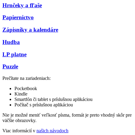
Hrnčeky a fľaše
Papiernictvo
Zápisníky a kalendáre
Hudba
LP platne
Puzzle
Prečítate na zariadeniach:
Pocketbook
Kindle
Smartfón či tablet s príslušnou aplikáciou
Počítač s príslušnou aplikáciou
Nie je možné meniť veľkosť písma, formát je preto vhodný skôr pre
väčšie obrazovky.
Viac informácií v
našich návodoch