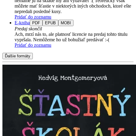
nemáme ju na sklade my ani vydavateľ :( Teoreticky však
môžete mať šťastie v niektorých iných obchodoch, ktoré ešte
nepredali posledné kusy.
Pridať do zoznamu
E-kniha
PDF
EPUB
MOBI
Predaj skončil
Ach, mrzí nás to, ale platnosť licencie na predaj tohto titulu
vypršala. Nemôžeme ho už bohužiaľ predávať :-(
Pridať do zoznamu
Ďalšie formáty