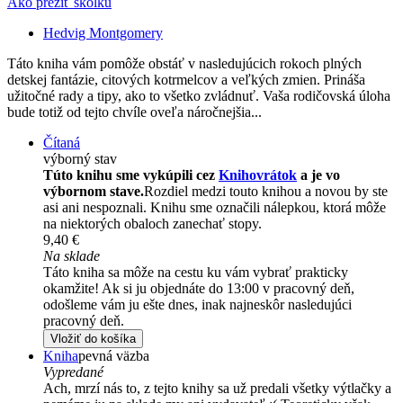
Ako prežiť škôlku
Hedvig Montgomery
Táto kniha vám pomôže obstáť v nasledujúcich rokoch plných
detskej fantázie, citových kotrmelcov a veľkých zmien. Prináša
užitočné rady a tipy, ako to všetko zvládnuť. Vaša rodičovská úloha
bude totiž od tejto chvíle oveľa náročnejšia...
Čítaná
výborný stav
Túto knihu sme vykúpili cez
Knihovrátok
a je vo
výbornom stave.
Rozdiel medzi touto knihou a novou by ste
asi ani nespoznali. Knihu sme označili nálepkou, ktorá môže
na niektorých obaloch zanechať stopy.
9,40 €
Na sklade
Táto kniha sa môže na cestu ku vám vybrať prakticky
okamžite! Ak si ju objednáte do 13:00 v pracovný deň,
odošleme vám ju ešte dnes, inak najneskôr nasledujúci
pracovný deň.
Vložiť do košíka
Kniha
pevná väzba
Vypredané
Ach, mrzí nás to, z tejto knihy sa už predali všetky výtlačky a