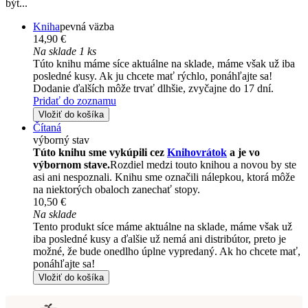
být...
Kniha
pevná väzba
14,90 €
Na sklade 1 ks
Túto knihu máme síce aktuálne na sklade, máme však už iba
posledné kusy. Ak ju chcete mať rýchlo, ponáhľajte sa!
Dodanie ďalších môže trvať dlhšie, zvyčajne do 17 dní.
Pridať do zoznamu
Vložiť do košíka
Čítaná
výborný stav
Túto knihu sme vykúpili cez
Knihovrátok
a je vo
výbornom stave.
Rozdiel medzi touto knihou a novou by ste
asi ani nespoznali. Knihu sme označili nálepkou, ktorá môže
na niektorých obaloch zanechať stopy.
10,50 €
Na sklade
Tento produkt síce máme aktuálne na sklade, máme však už
iba posledné kusy a ďalšie už nemá ani distribútor, preto je
možné, že bude onedlho úplne vypredaný. Ak ho chcete mať,
ponáhľajte sa!
Vložiť do košíka