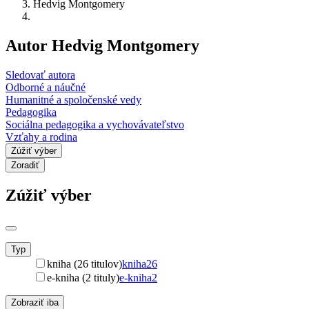
Hedvig Montgomery
Autor Hedvig Montgomery
Sledovať autora
Odborné a náučné
Humanitné a spoločenské vedy
Pedagogika
Sociálna pedagogika a vychovávateľstvo
Vzťahy a rodina
Zúžiť výber
Zoradiť
Zúžiť výber
Typ
kniha (26 titulov)
kniha
26
e-kniha (2 tituly)
e-kniha
2
Zobraziť iba