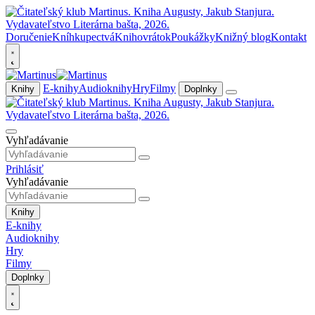
Doručenie
Kníhkupectvá
Knihovrátok
Poukážky
Knižný blog
Kontakt
E-knihy
Audioknihy
Hry
Filmy
Knihy
Doplnky
Vyhľadávanie
Prihlásiť
Vyhľadávanie
Knihy
E-knihy
Audioknihy
Hry
Filmy
Doplnky