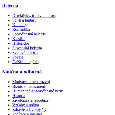
Beletria
Detektívky, trilery a horory
Sci-fi a fantasy
Komiksy
Romantika
Spoločenská beletria
Klasika
Historické
Slovenská beletria
Svetová beletria
Poézia
Ďalšie kategórie
Náučná a odborná
Motivácia a sebarozvoj
Biznis a manažment
Humanitné a spoločenské vedy
História
Životopisy a reportáže
Vzťahy a rodina
Zdravie a životný štýl
Počítače a internet