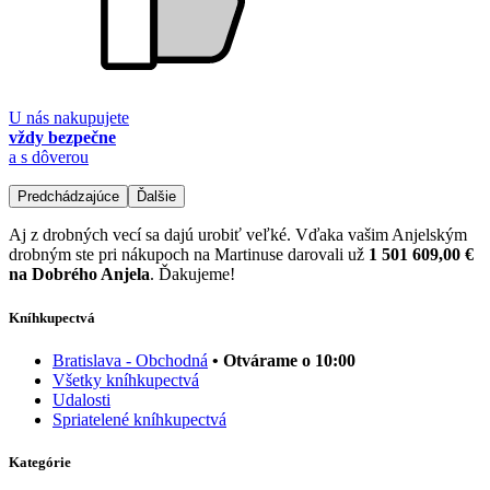
U nás nakupujete
vždy bezpečne
a s dôverou
Predchádzajúce
Ďalšie
Aj z drobných vecí sa dajú urobiť veľké. Vďaka vašim Anjelským
drobným ste pri nákupoch na Martinuse darovali už
1 501 609,00 €
na Dobrého Anjela
. Ďakujeme!
Kníhkupectvá
Bratislava - Obchodná
• Otvárame o 10:00
Všetky kníhkupectvá
Udalosti
Spriatelené kníhkupectvá
Kategórie