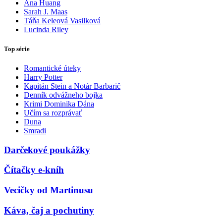
Ana Huang
Sarah J. Maas
Táňa Keleová Vasilková
Lucinda Riley
Top série
Romantické úteky
Harry Potter
Kapitán Stein a Notár Barbarič
Denník odvážneho bojka
Krimi Dominika Dána
Učím sa rozprávať
Duna
Smradi
Darčekové poukážky
Čítačky e-kníh
Vecičky od Martinusu
Káva, čaj a pochutiny