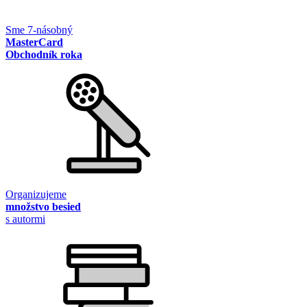
Sme 7-násobný
MasterCard
Obchodník roka
Organizujeme
množstvo besied
s autormi