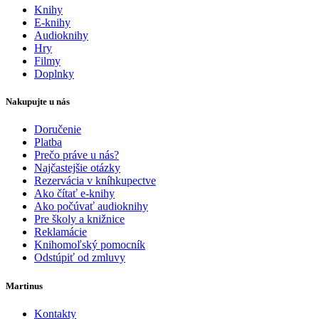
Knihy
E-knihy
Audioknihy
Hry
Filmy
Doplnky
Nakupujte u nás
Doručenie
Platba
Prečo práve u nás?
Najčastejšie otázky
Rezervácia v kníhkupectve
Ako čítať e-knihy
Ako počúvať audioknihy
Pre školy a knižnice
Reklamácie
Knihomoľský pomocník
Odstúpiť od zmluvy
Martinus
Kontakty