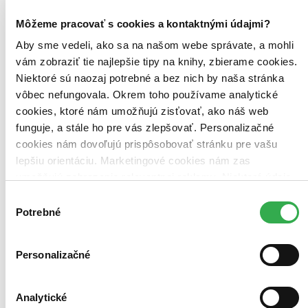
Bestsellery
Môžeme pracovať s cookies a kontaktnými údajmi?
Top hodnotené
Novinky
Aby sme vedeli, ako sa na našom webe správate, a mohli
Najdrahšie
vám zobraziť tie najlepšie tipy na knihy, zbierame cookies.
Najlacnejšie
Najvyššia zľava
Niektoré sú naozaj potrebné a bez nich by naša stránka
vôbec nefungovala. Okrem toho používame analytické
cookies, ktoré nám umožňujú zisťovať, ako náš web
funguje, a stále ho pre vás zlepšovať. Personalizačné
cookies nám dovoľujú prispôsobovať stránku pre vašu
lepšiu orientáciu. Marketingové cookies nám zas
umožňujú zobrazenie relevantnej reklamy. Niektoré údaje
zdieľame aj s tretími stranami. Veľmi by nám pomohlo,
Výber
keby sme mohli používať všetky tieto cookies. Ďakujeme!
Potrebné
súhlasu
Personalizačné
Analytické