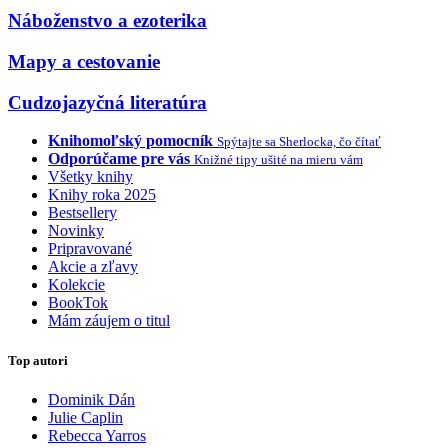
Náboženstvo a ezoterika
Mapy a cestovanie
Cudzojazyčná literatúra
Knihomoľský pomocník
Spýtajte sa Sherlocka, čo čítať
Odporúčame pre vás
Knižné tipy ušité na mieru vám
Všetky knihy
Knihy roka 2025
Bestsellery
Novinky
Pripravované
Akcie a zľavy
Kolekcie
BookTok
Mám záujem o titul
Top autori
Dominik Dán
Julie Caplin
Rebecca Yarros