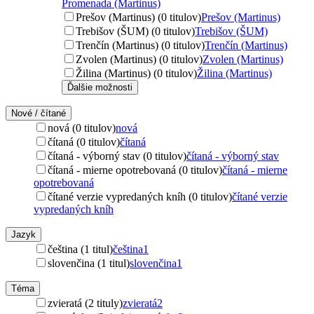
Promenada (Martinus)
Prešov (Martinus) (0 titulov)
Prešov (Martinus)
Trebišov (ŠUM) (0 titulov)
Trebišov (ŠUM)
Trenčín (Martinus) (0 titulov)
Trenčín (Martinus)
Zvolen (Martinus) (0 titulov)
Zvolen (Martinus)
Žilina (Martinus) (0 titulov)
Žilina (Martinus)
Ďalšie možnosti
Nové / čítané
nová (0 titulov)
nová
čítaná (0 titulov)
čítaná
čítaná - výborný stav (0 titulov)
čítaná - výborný stav
čítaná - mierne opotrebovaná (0 titulov)
čítaná - mierne
opotrebovaná
čítané verzie vypredaných kníh (0 titulov)
čítané verzie
vypredaných kníh
Jazyk
čeština (1 titul)
čeština
1
slovenčina (1 titul)
slovenčina
1
Téma
zvieratá (2 tituly)
zvieratá
2