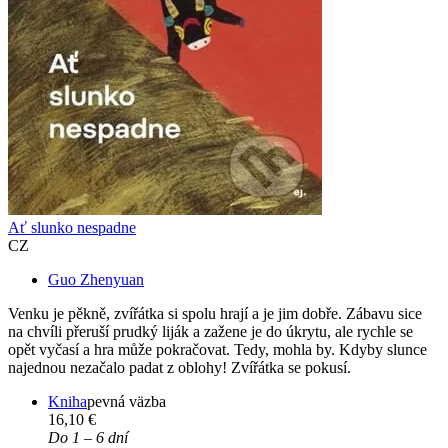
Ať slunko nespadne
CZ
Guo Zhenyuan
Venku je pěkně, zvířátka si spolu hrají a je jim dobře. Zábavu sice
na chvíli přeruší prudký liják a zažene je do úkrytu, ale rychle se
opět vyčasí a hra může pokračovat. Tedy, mohla by. Kdyby slunce
najednou nezačalo padat z oblohy! Zvířátka se pokusí.
Kniha
pevná väzba
16,10 €
Do 1 – 6 dní