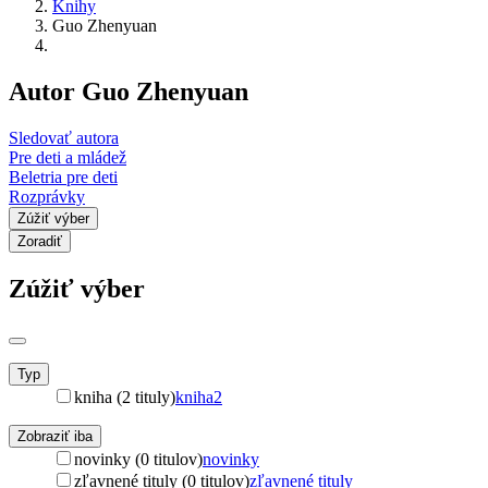
Knihy
Guo Zhenyuan
Autor Guo Zhenyuan
Sledovať autora
Pre deti a mládež
Beletria pre deti
Rozprávky
Zúžiť výber
Zoradiť
Zúžiť výber
Typ
kniha (2 tituly)
kniha
2
Zobraziť iba
novinky (0 titulov)
novinky
zľavnené tituly (0 titulov)
zľavnené tituly