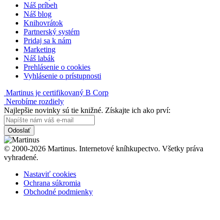
Náš príbeh
Náš blog
Knihovrátok
Partnerský systém
Pridaj sa k nám
Marketing
Náš labák
Prehlásenie o cookies
Vyhlásenie o prístupnosti
Martinus je certifikovaný B Corp
Nerobíme rozdiely
Najlepšie novinky sú tie knižné. Získajte ich ako prví:
Odoslať
© 2000-2026 Martinus. Internetové kníhkupectvo. Všetky práva
vyhradené.
Nastaviť cookies
Ochrana súkromia
Obchodné podmienky