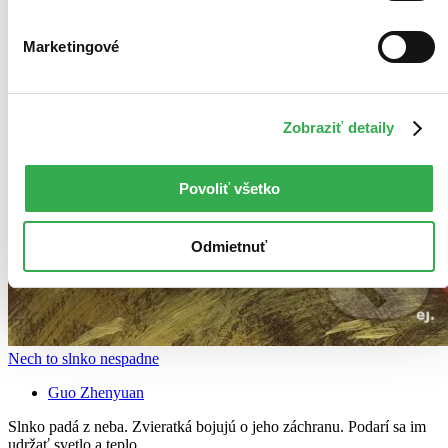
Marketingové
Zobraziť detaily
Povoliť všetko
Odmietnuť
Nech to slnko nespadne
Guo Zhenyuan
Slnko padá z neba. Zvieratká bojujú o jeho záchranu. Podarí sa im
udržať svetlo a teplo.