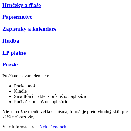
Hrnčeky a fľaše
Papiernictvo
Zápisníky a kalendáre
Hudba
LP platne
Puzzle
Prečítate na zariadeniach:
Pocketbook
Kindle
Smartfón či tablet s príslušnou aplikáciou
Počítač s príslušnou aplikáciou
Nie je možné meniť veľkosť písma, formát je preto vhodný skôr pre
väčšie obrazovky.
Viac informácií v
našich návodoch