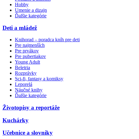
Hobby
Umenie a dizajn
Ďalšie kategórie
Deti a mládež
Knihorad – poradca kníh pre deti
Pre najmenších
Pre prvákov
Pre pubertiakov
Young Adult
Beletria
Rozprávky
Sci-fi, fantasy a komiksy
Leporelá
Náučné knihy
Ďalšie kategórie
Životopisy a reportáže
Kuchárky
Učebnice a slovníky