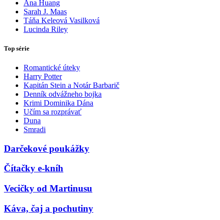
Ana Huang
Sarah J. Maas
Táňa Keleová Vasilková
Lucinda Riley
Top série
Romantické úteky
Harry Potter
Kapitán Stein a Notár Barbarič
Denník odvážneho bojka
Krimi Dominika Dána
Učím sa rozprávať
Duna
Smradi
Darčekové poukážky
Čítačky e-kníh
Vecičky od Martinusu
Káva, čaj a pochutiny