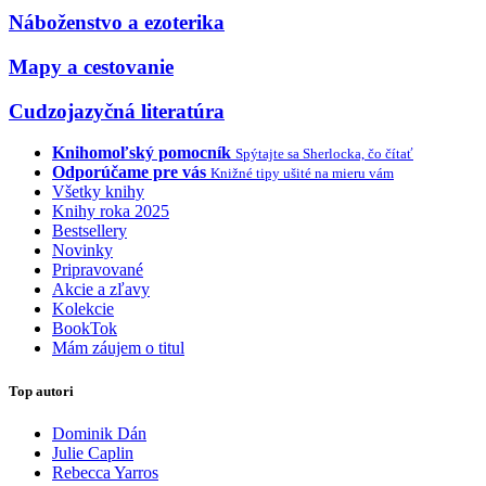
Náboženstvo a ezoterika
Mapy a cestovanie
Cudzojazyčná literatúra
Knihomoľský pomocník
Spýtajte sa Sherlocka, čo čítať
Odporúčame pre vás
Knižné tipy ušité na mieru vám
Všetky knihy
Knihy roka 2025
Bestsellery
Novinky
Pripravované
Akcie a zľavy
Kolekcie
BookTok
Mám záujem o titul
Top autori
Dominik Dán
Julie Caplin
Rebecca Yarros