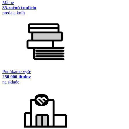
Máme
35-ročnú tradíciu
predaja kníh
Ponúkame vyše
250 000 titulov
na sklade