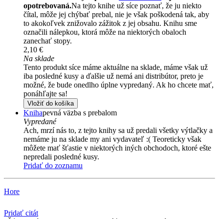
opotrebovaná.
Na tejto knihe už síce poznať, že ju niekto
čítal, môže jej chýbať prebal, nie je však poškodená tak, aby
to akokoľvek znižovalo zážitok z jej obsahu. Knihu sme
označili nálepkou, ktorá môže na niektorých obaloch
zanechať stopy.
2,10 €
Na sklade
Tento produkt síce máme aktuálne na sklade, máme však už
iba posledné kusy a ďalšie už nemá ani distribútor, preto je
možné, že bude onedlho úplne vypredaný. Ak ho chcete mať,
ponáhľajte sa!
Vložiť do košíka
Kniha
pevná väzba s prebalom
Vypredané
Ach, mrzí nás to, z tejto knihy sa už predali všetky výtlačky a
nemáme ju na sklade my ani vydavateľ :( Teoreticky však
môžete mať šťastie v niektorých iných obchodoch, ktoré ešte
nepredali posledné kusy.
Pridať do zoznamu
Hore
Pridať citát