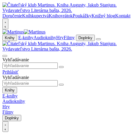
Doručenie
Kníhkupectvá
Knihovrátok
Poukážky
Knižný blog
Kontakt
E-knihy
Audioknihy
Hry
Filmy
Knihy
Doplnky
Vyhľadávanie
Prihlásiť
Vyhľadávanie
Knihy
E-knihy
Audioknihy
Hry
Filmy
Doplnky