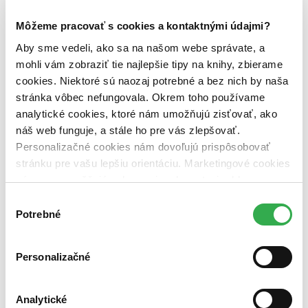
Zúžiť výber
Môžeme pracovať s cookies a kontaktnými údajmi?
Zoradiť
Aby sme vedeli, ako sa na našom webe správate, a
mohli vám zobraziť tie najlepšie tipy na knihy, zbierame
cookies. Niektoré sú naozaj potrebné a bez nich by naša
stránka vôbec nefungovala. Okrem toho používame
Bestsellery
analytické cookies, ktoré nám umožňujú zisťovať, ako
Top hodnotené
náš web funguje, a stále ho pre vás zlepšovať.
Novinky
Personalizačné cookies nám dovoľujú prispôsobovať
Najdrahšie
Najlacnejšie
stránku pre vašu lepšiu orientáciu. Marketingové cookies
Najvyššia zľava
nám zas umožňujú zobrazenie relevantnej reklamy.
Niektoré údaje zdieľame aj s tretími stranami. Veľmi by
Výber
nám pomohlo, keby sme mohli používať všetky tieto
Potrebné
súhlasu
cookies. Ďakujeme!
Personalizačné
Analytické