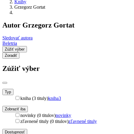
Knihy
Grzegorz Gortat
Autor Grzegorz Gortat
Sledovať autora
Beletria
Zúžiť výber
Zoradiť
Zúžiť výber
Typ
kniha (3 tituly)
kniha
3
Zobraziť iba
novinky (0 titulov)
novinky
zľavnené tituly (0 titulov)
zľavnené tituly
Dostupnosť