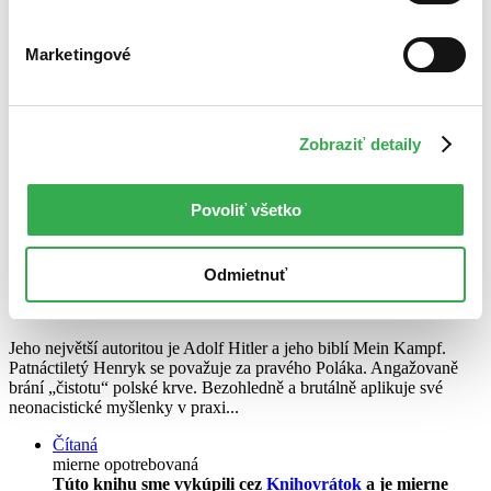
Marketingové
Zobraziť detaily
Povoliť všetko
Potkani a vlci
CZ
Den, který všechno změnil
Odmietnuť
Grzegorz Gortat
Jeho největší autoritou je Adolf Hitler a jeho biblí Mein Kampf.
Patnáctiletý Henryk se považuje za pravého Poláka. Angažovaně
brání „čistotu“ polské krve. Bezohledně a brutálně aplikuje své
neonacistické myšlenky v praxi...
Čítaná
mierne opotrebovaná
Túto knihu sme vykúpili cez
Knihovrátok
a je mierne