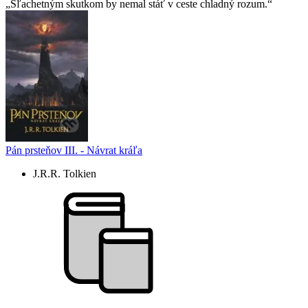
Šľachetným skutkom by nemal stáť v ceste chladný rozum.
Pán prsteňov III. - Návrat kráľa
J.R.R. Tolkien