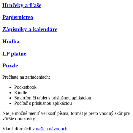
Hrnčeky a fľaše
Papiernictvo
Zápisníky a kalendáre
Hudba
LP platne
Puzzle
Prečítate na zariadeniach:
Pocketbook
Kindle
Smartfón či tablet s príslušnou aplikáciou
Počítač s príslušnou aplikáciou
Nie je možné meniť veľkosť písma, formát je preto vhodný skôr pre
väčšie obrazovky.
Viac informácií v
našich návodoch