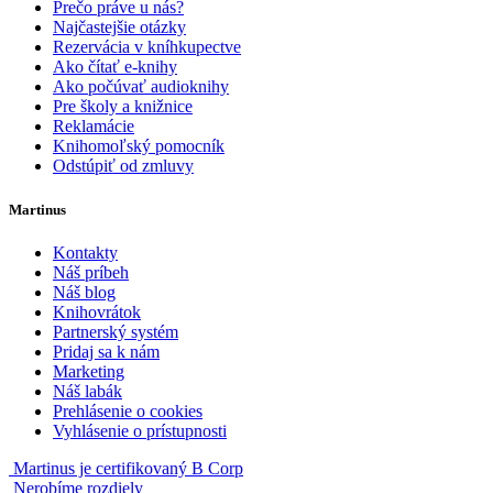
Prečo práve u nás?
Najčastejšie otázky
Rezervácia v kníhkupectve
Ako čítať e-knihy
Ako počúvať audioknihy
Pre školy a knižnice
Reklamácie
Knihomoľský pomocník
Odstúpiť od zmluvy
Martinus
Kontakty
Náš príbeh
Náš blog
Knihovrátok
Partnerský systém
Pridaj sa k nám
Marketing
Náš labák
Prehlásenie o cookies
Vyhlásenie o prístupnosti
Martinus je certifikovaný B Corp
Nerobíme rozdiely