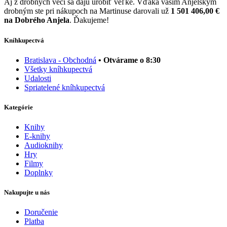
Aj z drobných vecí sa dajú urobiť veľké. Vďaka vašim Anjelským
drobným ste pri nákupoch na Martinuse darovali už
1 501 406,00 €
na Dobrého Anjela
. Ďakujeme!
Kníhkupectvá
Bratislava - Obchodná
• Otvárame o 8:30
Všetky kníhkupectvá
Udalosti
Spriatelené kníhkupectvá
Kategórie
Knihy
E-knihy
Audioknihy
Hry
Filmy
Doplnky
Nakupujte u nás
Doručenie
Platba