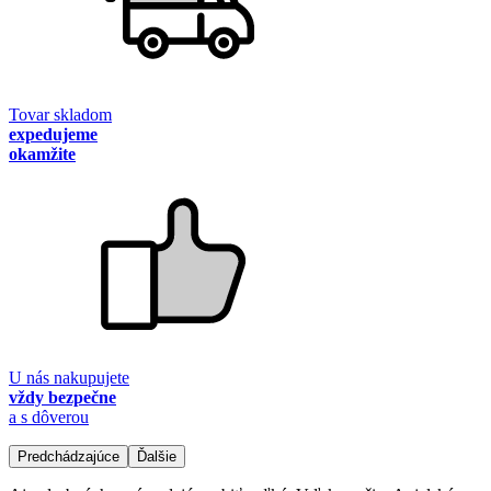
Tovar skladom
expedujeme
okamžite
U nás nakupujete
vždy bezpečne
a s dôverou
Predchádzajúce
Ďalšie