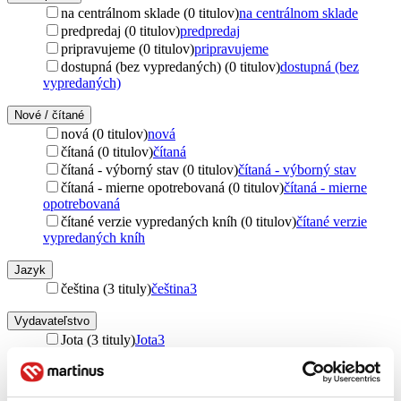
na centrálnom sklade (0 titulov)
na centrálnom sklade
predpredaj (0 titulov)
predpredaj
pripravujeme (0 titulov)
pripravujeme
dostupná (bez vypredaných) (0 titulov)
dostupná (bez
vypredaných)
Nové / čítané
nová (0 titulov)
nová
čítaná (0 titulov)
čítaná
čítaná - výborný stav (0 titulov)
čítaná - výborný stav
čítaná - mierne opotrebovaná (0 titulov)
čítaná - mierne
opotrebovaná
čítané verzie vypredaných kníh (0 titulov)
čítané verzie
vypredaných kníh
Jazyk
čeština (3 tituly)
čeština
3
Vydavateľstvo
Jota (3 tituly)
Jota
3
Väzba
pevná väzba s prebalom (3 tituly)
pevná väzba s prebalom
3