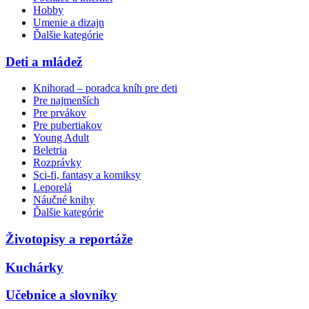
Hobby
Umenie a dizajn
Ďalšie kategórie
Deti a mládež
Knihorad – poradca kníh pre deti
Pre najmenších
Pre prvákov
Pre pubertiakov
Young Adult
Beletria
Rozprávky
Sci-fi, fantasy a komiksy
Leporelá
Náučné knihy
Ďalšie kategórie
Životopisy a reportáže
Kuchárky
Učebnice a slovníky