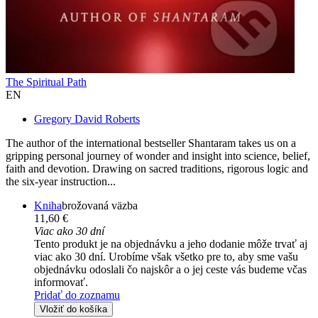
The Spiritual Path
EN
Gregory David Roberts
The author of the international bestseller Shantaram takes us on a
gripping personal journey of wonder and insight into science, belief,
faith and devotion. Drawing on sacred traditions, rigorous logic and
the six-year instruction...
Kniha
brožovaná väzba
11,60 €
Viac ako 30 dní
Tento produkt je na objednávku a jeho dodanie môže trvať aj
viac ako 30 dní. Urobíme však všetko pre to, aby sme vašu
objednávku odoslali čo najskôr a o jej ceste vás budeme včas
informovať.
Pridať do zoznamu
Vložiť do košíka