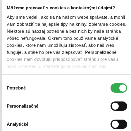
Môžeme pracovať s cookies a kontaktnými údajmi?
Gregory David Roberts
Aby sme vedeli, ako sa na našom webe správate, a mohli
A novel of high adventure, great storytelling and moral purpose,
based on an extraordinary true story of eight years in the Bombay
vám zobraziť tie najlepšie tipy na knihy, zbierame cookies.
underworld. 'In the early 80s, Gregory David Roberts, an armed
Niektoré sú naozaj potrebné a bez nich by naša stránka
robber and heroin addict, escaped from an ...
vôbec nefungovala. Okrem toho používame analytické
Kniha
brožovaná väzba
cookies, ktoré nám umožňujú zisťovať, ako náš web
17,00 €
funguje, a stále ho pre vás zlepšovať. Personalizačné
Na sklade 1 ks
cookies nám dovoľujú prispôsobovať stránku pre vašu
Túto knihu máme síce aktuálne na sklade, máme však už iba
posledné kusy. Ak ju chcete mať rýchlo, ponáhľajte sa!
lepšiu orientáciu. Marketingové cookies nám zas
Dodanie ďalších môže trvať dlhšie, zvyčajne do 32 dní.
umožňujú zobrazenie relevantnej reklamy. Niektoré údaje
Pridať do zoznamu
zdieľame aj s tretími stranami. Veľmi by nám pomohlo,
Vložiť do košíka
Výber
E-kniha
keby sme mohli používať všetky tieto cookies. Ďakujeme!
EPUB (Adobe DRM)
Potrebné
súhlasu
Predaj skončil
Ach, mrzí nás to, ale platnosť licencie na predaj tohto titulu
vypršala. Nemôžeme ho už bohužiaľ predávať :-(
Personalizačné
Pridať do zoznamu
Analytické