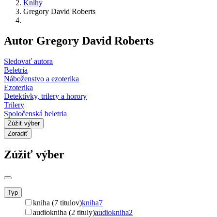
Knihy
Gregory David Roberts
Autor Gregory David Roberts
Sledovať autora
Beletria
Náboženstvo a ezoterika
Ezoterika
Detektívky, trilery a horory
Trilery
Spoločenská beletria
Zúžiť výber
Zoradiť
Zúžiť výber
Typ
kniha (7 titulov)
kniha
7
audiokniha (2 tituly)
audiokniha
2