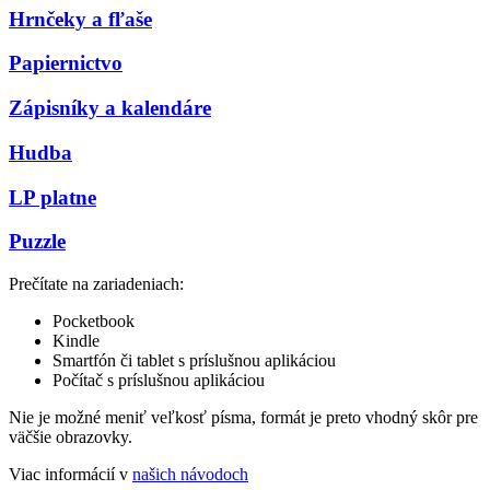
Hrnčeky a fľaše
Papiernictvo
Zápisníky a kalendáre
Hudba
LP platne
Puzzle
Prečítate na zariadeniach:
Pocketbook
Kindle
Smartfón či tablet s príslušnou aplikáciou
Počítač s príslušnou aplikáciou
Nie je možné meniť veľkosť písma, formát je preto vhodný skôr pre
väčšie obrazovky.
Viac informácií v
našich návodoch