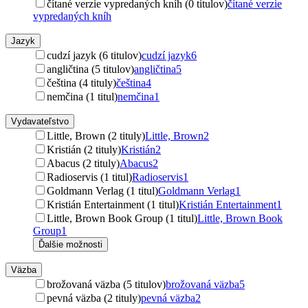
čítané verzie vypredaných kníh (0 titulov)
čítané verzie
vypredaných kníh
Jazyk
cudzí jazyk (6 titulov)
cudzí jazyk
6
angličtina (5 titulov)
angličtina
5
čeština (4 tituly)
čeština
4
nemčina (1 titul)
nemčina
1
Vydavateľstvo
Little, Brown (2 tituly)
Little, Brown
2
Kristián (2 tituly)
Kristián
2
Abacus (2 tituly)
Abacus
2
Radioservis (1 titul)
Radioservis
1
Goldmann Verlag (1 titul)
Goldmann Verlag
1
Kristián Entertainment (1 titul)
Kristián Entertainment
1
Little, Brown Book Group (1 titul)
Little, Brown Book
Group
1
Ďalšie možnosti
Väzba
brožovaná väzba (5 titulov)
brožovaná väzba
5
pevná väzba (2 tituly)
pevná väzba
2