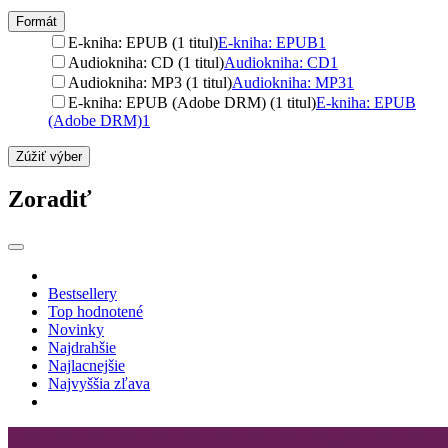
Formát
E-kniha: EPUB (1 titul)
E-kniha: EPUB
1
Audiokniha: CD (1 titul)
Audiokniha: CD
1
Audiokniha: MP3 (1 titul)
Audiokniha: MP3
1
E-kniha: EPUB (Adobe DRM) (1 titul)
E-kniha: EPUB
(Adobe DRM)
1
Zúžiť výber
Zoradiť
Bestsellery
Top hodnotené
Novinky
Najdrahšie
Najlacnejšie
Najvyššia zľava