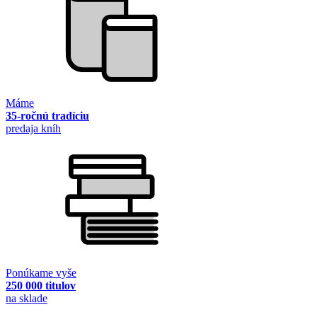
Máme
35-ročnú tradíciu
predaja kníh
Ponúkame vyše
250 000 titulov
na sklade