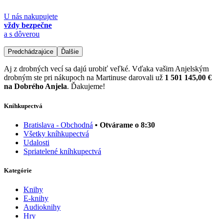
U nás nakupujete
vždy bezpečne
a s dôverou
Predchádzajúce
Ďalšie
Aj z drobných vecí sa dajú urobiť veľké. Vďaka vašim Anjelským
drobným ste pri nákupoch na Martinuse darovali už
1 501 145,00 €
na Dobrého Anjela
. Ďakujeme!
Kníhkupectvá
Bratislava - Obchodná
• Otvárame o 8:30
Všetky kníhkupectvá
Udalosti
Spriatelené kníhkupectvá
Kategórie
Knihy
E-knihy
Audioknihy
Hry