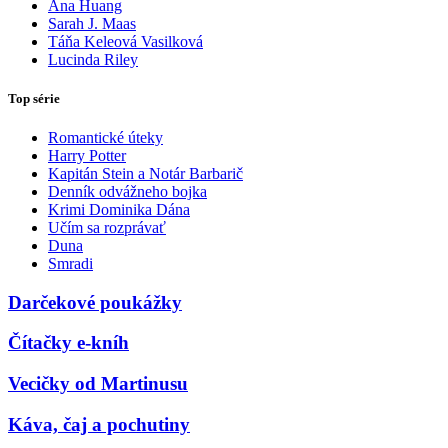
Ana Huang
Sarah J. Maas
Táňa Keleová Vasilková
Lucinda Riley
Top série
Romantické úteky
Harry Potter
Kapitán Stein a Notár Barbarič
Denník odvážneho bojka
Krimi Dominika Dána
Učím sa rozprávať
Duna
Smradi
Darčekové poukážky
Čítačky e-kníh
Vecičky od Martinusu
Káva, čaj a pochutiny