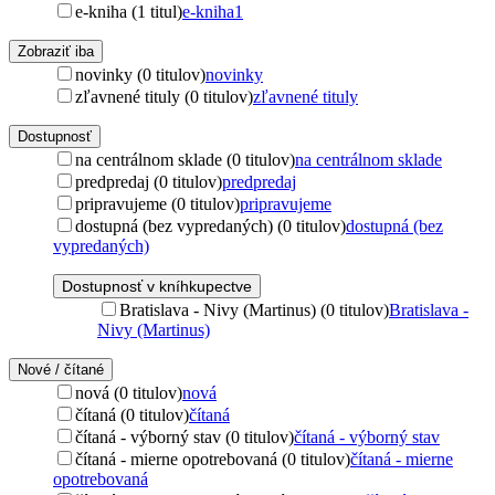
e-kniha (1 titul)
e-kniha
1
Zobraziť iba
novinky (0 titulov)
novinky
zľavnené tituly (0 titulov)
zľavnené tituly
Dostupnosť
na centrálnom sklade (0 titulov)
na centrálnom sklade
predpredaj (0 titulov)
predpredaj
pripravujeme (0 titulov)
pripravujeme
dostupná (bez vypredaných) (0 titulov)
dostupná (bez
vypredaných)
Dostupnosť v kníhkupectve
Bratislava - Nivy (Martinus) (0 titulov)
Bratislava -
Nivy (Martinus)
Nové / čítané
nová (0 titulov)
nová
čítaná (0 titulov)
čítaná
čítaná - výborný stav (0 titulov)
čítaná - výborný stav
čítaná - mierne opotrebovaná (0 titulov)
čítaná - mierne
opotrebovaná