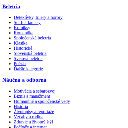
Beletria
Detektívky, trilery a horory
Sci-fi a fantasy
Komiksy
Romantika
Spoločenská beletria
Klasika
Historické
Slovenská beletria
Svetová beletria
Poézia
Ďalšie kategórie
Náučná a odborná
Motivácia a sebarozvoj
Biznis a manažment
Humanitné a spoločenské vedy
História
Životopisy a reportáže
Vzťahy a rodina
Zdravie a životný štýl
Počítače a internet