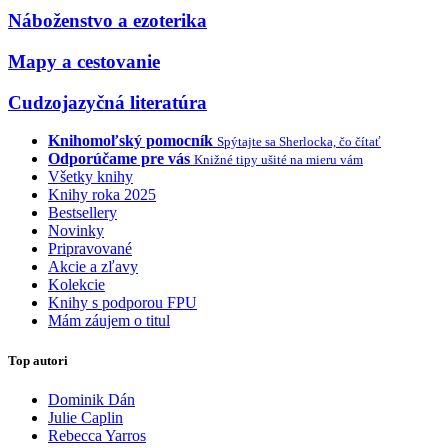
Náboženstvo a ezoterika
Mapy a cestovanie
Cudzojazyčná literatúra
Knihomoľský pomocník
Spýtajte sa Sherlocka, čo čítať
Odporúčame pre vás
Knižné tipy ušité na mieru vám
Všetky knihy
Knihy roka 2025
Bestsellery
Novinky
Pripravované
Akcie a zľavy
Kolekcie
Knihy s podporou FPU
Mám záujem o titul
Top autori
Dominik Dán
Julie Caplin
Rebecca Yarros