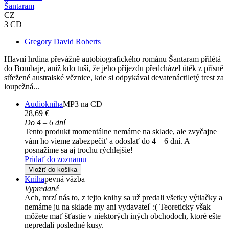
Šantaram
CZ
3 CD
Gregory David Roberts
Hlavní hrdina převážně autobiografického románu Šantaram přilétá
do Bombaje, aniž kdo tuší, že jeho příjezdu předcházel útěk z přísně
střežené australské věznice, kde si odpykával devatenáctiletý trest za
loupežná...
Audiokniha
MP3 na CD
28,69 €
Do 4 – 6 dní
Tento produkt momentálne nemáme na sklade, ale zvyčajne
vám ho vieme zabezpečiť a odoslať do 4 – 6 dní. A
posnažíme sa aj trochu rýchlejšie!
Pridať do zoznamu
Vložiť do košíka
Kniha
pevná väzba
Vypredané
Ach, mrzí nás to, z tejto knihy sa už predali všetky výtlačky a
nemáme ju na sklade my ani vydavateľ :( Teoreticky však
môžete mať šťastie v niektorých iných obchodoch, ktoré ešte
nepredali posledné kusy.