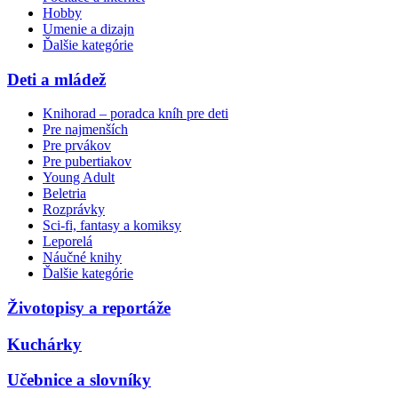
Hobby
Umenie a dizajn
Ďalšie kategórie
Deti a mládež
Knihorad – poradca kníh pre deti
Pre najmenších
Pre prvákov
Pre pubertiakov
Young Adult
Beletria
Rozprávky
Sci-fi, fantasy a komiksy
Leporelá
Náučné knihy
Ďalšie kategórie
Životopisy a reportáže
Kuchárky
Učebnice a slovníky