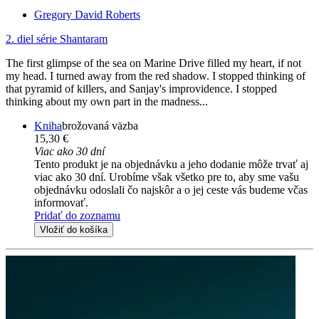
Gregory David Roberts
2. diel série
Shantaram
The first glimpse of the sea on Marine Drive filled my heart, if not
my head. I turned away from the red shadow. I stopped thinking of
that pyramid of killers, and Sanjay's improvidence. I stopped
thinking about my own part in the madness...
Kniha
brožovaná väzba
15,30 €
Viac ako 30 dní
Tento produkt je na objednávku a jeho dodanie môže trvať aj
viac ako 30 dní. Urobíme však všetko pre to, aby sme vašu
objednávku odoslali čo najskôr a o jej ceste vás budeme včas
informovať.
Pridať do zoznamu
Vložiť do košíka