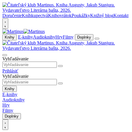
Doručenie
Kníhkupectvá
Knihovrátok
Poukážky
Knižný blog
Kontakt
E-knihy
Audioknihy
Hry
Filmy
Knihy
Doplnky
Vyhľadávanie
Prihlásiť
Vyhľadávanie
Knihy
E-knihy
Audioknihy
Hry
Filmy
Doplnky