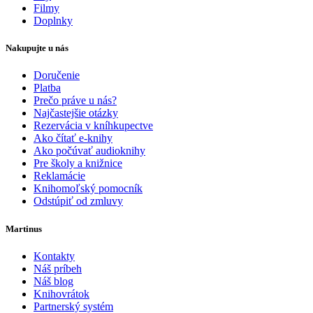
Filmy
Doplnky
Nakupujte u nás
Doručenie
Platba
Prečo práve u nás?
Najčastejšie otázky
Rezervácia v kníhkupectve
Ako čítať e-knihy
Ako počúvať audioknihy
Pre školy a knižnice
Reklamácie
Knihomoľský pomocník
Odstúpiť od zmluvy
Martinus
Kontakty
Náš príbeh
Náš blog
Knihovrátok
Partnerský systém