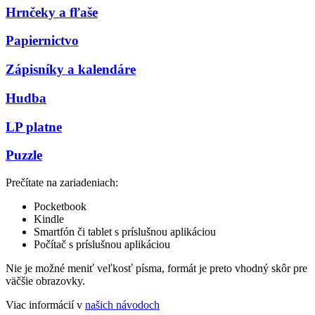
Hrnčeky a fľaše
Papiernictvo
Zápisníky a kalendáre
Hudba
LP platne
Puzzle
Prečítate na zariadeniach:
Pocketbook
Kindle
Smartfón či tablet s príslušnou aplikáciou
Počítač s príslušnou aplikáciou
Nie je možné meniť veľkosť písma, formát je preto vhodný skôr pre
väčšie obrazovky.
Viac informácií v
našich návodoch