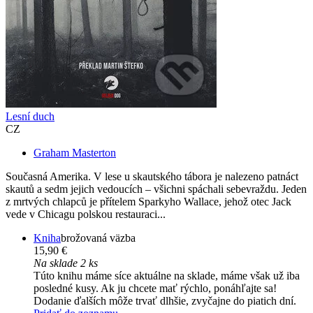
Lesní duch
CZ
Graham Masterton
Současná Amerika. V lese u skautského tábora je nalezeno patnáct
skautů a sedm jejich vedoucích – všichni spáchali sebevraždu. Jeden
z mrtvých chlapců je přítelem Sparkyho Wallace, jehož otec Jack
vede v Chicagu polskou restauraci...
Kniha
brožovaná väzba
15,90 €
Na sklade 2 ks
Túto knihu máme síce aktuálne na sklade, máme však už iba
posledné kusy. Ak ju chcete mať rýchlo, ponáhľajte sa!
Dodanie ďalších môže trvať dlhšie, zvyčajne do piatich dní.