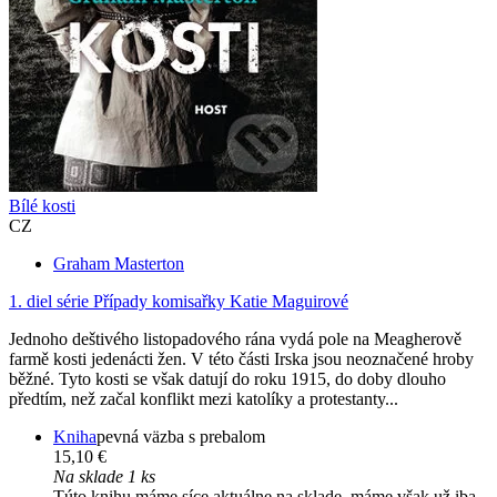
Bílé kosti
CZ
Graham Masterton
1. diel série
Případy komisařky Katie Maguirové
Jednoho deštivého listopadového rána vydá pole na Meagherově
farmě kosti jedenácti žen. V této části Irska jsou neoznačené hroby
běžné. Tyto kosti se však datují do roku 1915, do doby dlouho
předtím, než začal konflikt mezi katolíky a protestanty...
Kniha
pevná väzba s prebalom
15,10 €
Na sklade 1 ks
Túto knihu máme síce aktuálne na sklade, máme však už iba