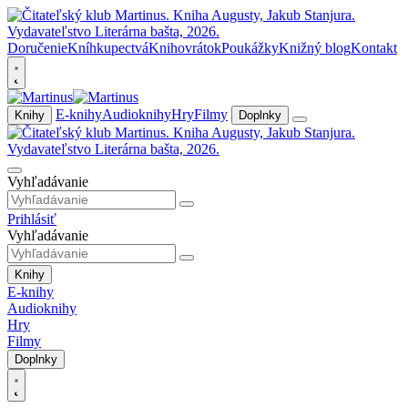
Doručenie
Kníhkupectvá
Knihovrátok
Poukážky
Knižný blog
Kontakt
E-knihy
Audioknihy
Hry
Filmy
Knihy
Doplnky
Vyhľadávanie
Prihlásiť
Vyhľadávanie
Knihy
E-knihy
Audioknihy
Hry
Filmy
Doplnky