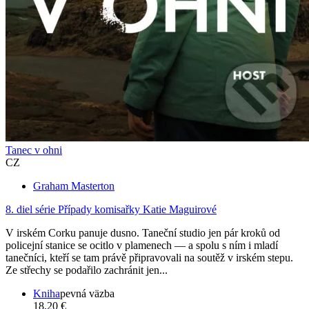
Tanec v ohni
CZ
Graham Masterton
8. diel série
Případy komisařky Katie Maguirové
V irském Corku panuje dusno. Taneční studio jen pár kroků od
policejní stanice se ocitlo v plamenech — a spolu s ním i mladí
tanečníci, kteří se tam právě připravovali na soutěž v irském stepu.
Ze střechy se podařilo zachránit jen...
Kniha
pevná väzba
18,20 €