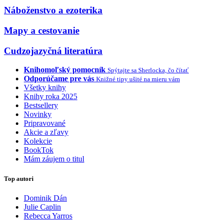
Náboženstvo a ezoterika
Mapy a cestovanie
Cudzojazyčná literatúra
Knihomoľský pomocník
Spýtajte sa Sherlocka, čo čítať
Odporúčame pre vás
Knižné tipy ušité na mieru vám
Všetky knihy
Knihy roka 2025
Bestsellery
Novinky
Pripravované
Akcie a zľavy
Kolekcie
BookTok
Mám záujem o titul
Top autori
Dominik Dán
Julie Caplin
Rebecca Yarros