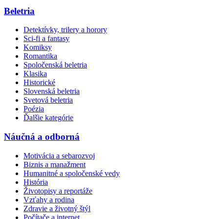
Beletria
Detektívky, trilery a horory
Sci-fi a fantasy
Komiksy
Romantika
Spoločenská beletria
Klasika
Historické
Slovenská beletria
Svetová beletria
Poézia
Ďalšie kategórie
Náučná a odborná
Motivácia a sebarozvoj
Biznis a manažment
Humanitné a spoločenské vedy
História
Životopisy a reportáže
Vzťahy a rodina
Zdravie a životný štýl
Počítače a internet