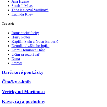
Ana Huang
Sarah J. Maas
Táňa Keleová Vasilková
Lucinda Riley
Top série
Romantické úteky
Harry Potter
Kapitán Stein a Notár Barbarič
Denník odvážneho bojka
Krimi Dominika Dána
Učím sa rozprávať
Duna
Smradi
Darčekové poukážky
Čítačky e-kníh
Vecičky od Martinusu
Káva, čaj a pochutiny