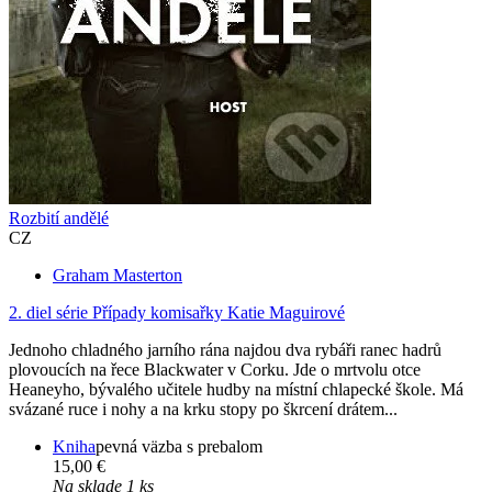
Rozbití andělé
CZ
Graham Masterton
2. diel série
Případy komisařky Katie Maguirové
Jednoho chladného jarního rána najdou dva rybáři ranec hadrů
plovoucích na řece Blackwater v Corku. Jde o mrtvolu otce
Heaneyho, bývalého učitele hudby na místní chlapecké škole. Má
svázané ruce i nohy a na krku stopy po škrcení drátem...
Kniha
pevná väzba s prebalom
15,00 €
Na sklade 1 ks