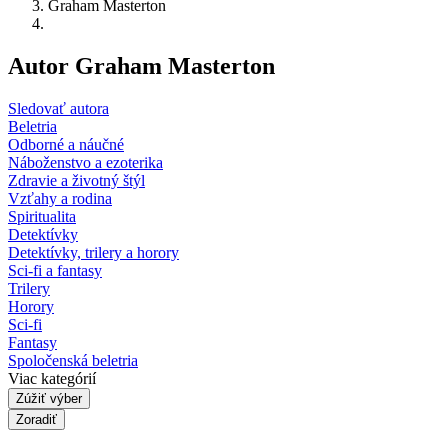
Graham Masterton
Autor Graham Masterton
Sledovať autora
Beletria
Odborné a náučné
Náboženstvo a ezoterika
Zdravie a životný štýl
Vzťahy a rodina
Spiritualita
Detektívky
Detektívky, trilery a horory
Sci-fi a fantasy
Trilery
Horory
Sci-fi
Fantasy
Spoločenská beletria
Viac kategórií
Zúžiť výber
Zoradiť