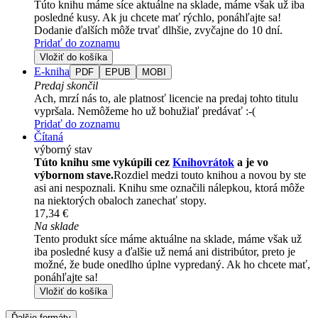
Túto knihu máme síce aktuálne na sklade, máme však už iba
posledné kusy. Ak ju chcete mať rýchlo, ponáhľajte sa!
Dodanie ďalších môže trvať dlhšie, zvyčajne do 10 dní.
Pridať do zoznamu
Vložiť do košíka
E-kniha
PDF
EPUB
MOBI
Predaj skončil
Ach, mrzí nás to, ale platnosť licencie na predaj tohto titulu
vypršala. Nemôžeme ho už bohužiaľ predávať :-(
Pridať do zoznamu
Čítaná
výborný stav
Túto knihu sme vykúpili cez
Knihovrátok
a je vo
výbornom stave.
Rozdiel medzi touto knihou a novou by ste
asi ani nespoznali. Knihu sme označili nálepkou, ktorá môže
na niektorých obaloch zanechať stopy.
17,34 €
Na sklade
Tento produkt síce máme aktuálne na sklade, máme však už
iba posledné kusy a ďalšie už nemá ani distribútor, preto je
možné, že bude onedlho úplne vypredaný. Ak ho chcete mať,
ponáhľajte sa!
Vložiť do košíka
Ďalšie formáty