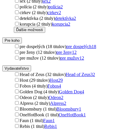
sex (2 tituly)
sex
2
polícia (2 tituly)
polícia
2
cirkev (2 tituly)
cirkev
2
detektívka (2 tituly)
detektívka
2
korupcia (2 tituly)
korupcia
2
Ďalšie možnosti
Pre koho
pre dospelých (18 titulov)
pre dospelých
18
pre ženy (12 titulov)
pre ženy
12
pre mužov (12 titulov)
pre mužov
12
Vydavateľstvo
Head of Zeus (32 titulov)
Head of Zeus
32
Host (29 titulov)
Host
29
Fobos (4 tituly)
Fobos
4
Golden Dog (4 tituly)
Golden Dog
4
Odeon (2 tituly)
Odeon
2
Alpress (2 tituly)
Alpress
2
Bloomsbury (1 titul)
Bloomsbury
1
OneHotBook (1 titul)
OneHotBook
1
Faun (1 titul)
Faun
1
Rebis (1 titul)
Rebis
1