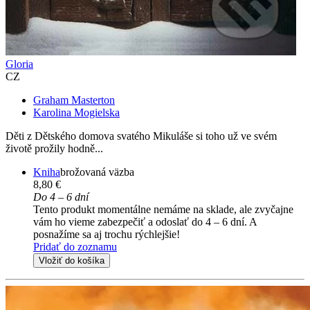
Gloria
CZ
Graham Masterton
Karolina Mogielska
Děti z Dětského domova svatého Mikuláše si toho už ve svém
životě prožily hodně...
Kniha
brožovaná väzba
8,80 €
Do 4 – 6 dní
Tento produkt momentálne nemáme na sklade, ale zvyčajne
vám ho vieme zabezpečiť a odoslať do 4 – 6 dní. A
posnažíme sa aj trochu rýchlejšie!
Pridať do zoznamu
Vložiť do košíka