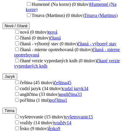
Humenné (Na korze) (0 titulov)
Humenné (Na
korze)
Trnava (Martinus) (0 titulov)
Trnava (Martinus)
Nové / čítané
nová (0 titulov)
nová
čítaná (0 titulov)
čítaná
čítaná - výborný stav (0 titulov)
čítaná - výborný stav
čítaná - mierne opotrebovaná (0 titulov)
čítaná - mierne
opotrebovaná
čítané verzie vypredaných kníh (0 titulov)
čítané verzie
vypredaných kníh
Jazyk
čeština (45 titulov)
čeština
45
cudzí jazyk (34 titulov)
cudzí jazyk
34
angličtina (33 titulov)
angličtina
33
poľština (1 titul)
poľština
1
Téma
vyšetrovanie (15 titulov)
vyšetrovanie
15
vraždy (14 titulov)
vraždy
14
Írsko (9 titulov)
Írsko
9