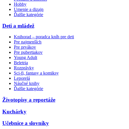
Hobby
Umenie a dizajn
Ďalšie kategórie
Deti a mládež
Knihorad – poradca kníh pre deti
Pre najmenších
Pre prvákov
Pre pubertiakov
Young Adult
Beletria
Rozprávky
Sci-fi, fantasy a komiksy
Leporelá
Náučné knihy
Ďalšie kategórie
Životopisy a reportáže
Kuchárky
Učebnice a slovníky