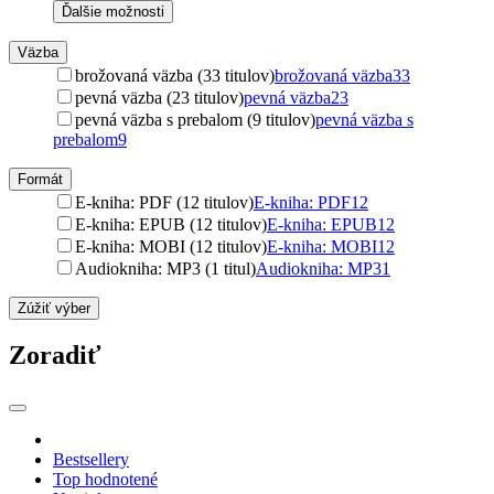
Ďalšie možnosti
Väzba
brožovaná väzba (33 titulov)
brožovaná väzba
33
pevná väzba (23 titulov)
pevná väzba
23
pevná väzba s prebalom (9 titulov)
pevná väzba s
prebalom
9
Formát
E-kniha: PDF (12 titulov)
E-kniha: PDF
12
E-kniha: EPUB (12 titulov)
E-kniha: EPUB
12
E-kniha: MOBI (12 titulov)
E-kniha: MOBI
12
Audiokniha: MP3 (1 titul)
Audiokniha: MP3
1
Zúžiť výber
Zoradiť
Bestsellery
Top hodnotené