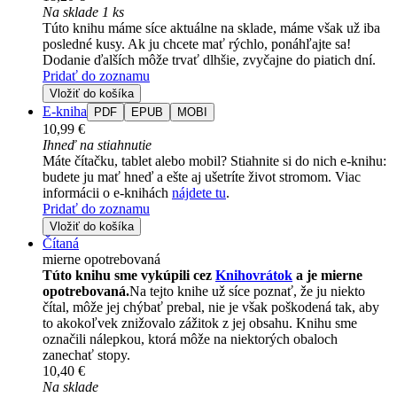
Na sklade 1 ks
Túto knihu máme síce aktuálne na sklade, máme však už iba
posledné kusy. Ak ju chcete mať rýchlo, ponáhľajte sa!
Dodanie ďalších môže trvať dlhšie, zvyčajne do piatich dní.
Pridať do zoznamu
Vložiť do košíka
E-kniha
PDF
EPUB
MOBI
10,99 €
Ihneď na stiahnutie
Máte čítačku, tablet alebo mobil? Stiahnite si do nich e-knihu:
budete ju mať hneď a ešte aj ušetríte život stromom. Viac
informácii o e-knihách
nájdete tu
.
Pridať do zoznamu
Vložiť do košíka
Čítaná
mierne opotrebovaná
Túto knihu sme vykúpili cez
Knihovrátok
a je mierne
opotrebovaná.
Na tejto knihe už síce poznať, že ju niekto
čítal, môže jej chýbať prebal, nie je však poškodená tak, aby
to akokoľvek znižovalo zážitok z jej obsahu. Knihu sme
označili nálepkou, ktorá môže na niektorých obaloch
zanechať stopy.
10,40 €
Na sklade