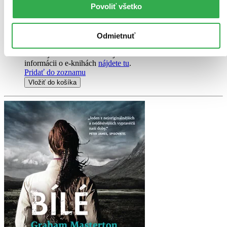
Povoliť všetko
Vložiť do košíka
E-kniha
PDF
EPUB
MOBI
8,49 €
Odmietnuť
Ihneď na stiahnutie
Máte čítačku, tablet alebo mobil? Stiahnite si do nich e-knihu:
budete ju mať hneď a ešte aj ušetríte život stromom. Viac
informácii o e-knihách
nájdete tu
.
Pridať do zoznamu
Vložiť do košíka