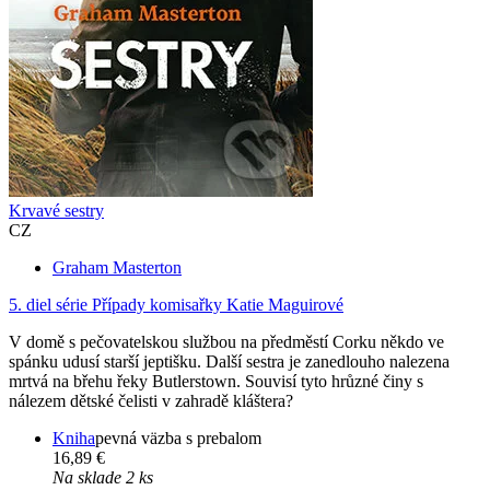
Krvavé sestry
CZ
Graham Masterton
5. diel série
Případy komisařky Katie Maguirové
V domě s pečovatelskou službou na předměstí Corku někdo ve
spánku udusí starší jeptišku. Další sestra je zanedlouho nalezena
mrtvá na břehu řeky Butlerstown. Souvisí tyto hrůzné činy s
nálezem dětské čelisti v zahradě kláštera?
Kniha
pevná väzba s prebalom
16,89 €
Na sklade 2 ks