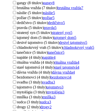
gangy (8 titulov)
gangy
8
brutálna vražda (7 titulov)
brutálna vražda
7
násilie (5 titulov)
násilie
5
požiar (5 titulov)
požiar
5
dedičstvo (5 titulov)
dedičstvo
5
pravda (5 titulov)
pravda
5
stratený syn (5 titulov)
stratený syn
5
tajomný dom (5 titulov)
tajomný dom
5
desivé tajomstvo (5 titulov)
desivé tajomstvo
5
chladnokrvný vrah (5 titulov)
chladnokrvný vrah
5
tanečnice (5 titulov)
tanečnice
5
napätie (4 tituly)
napätie
4
rituálna vražda (4 tituly)
rituálna vražda
4
staré tajomstvá (4 tituly)
staré tajomstvá
4
dávna vražda (4 tituly)
dávna vražda
4
bezdomovci (4 tituly)
bezdomovci
4
svadba (3 tituly)
svadba
3
tajomstvo (3 tituly)
tajomstvo
3
mytológia (3 tituly)
mytológia
3
mníška (3 tituly)
mníška
3
sudca (3 tituly)
sudca
3
drogy (2 tituly)
drogy
2