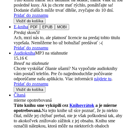
posledné kusy. Ak ju chcete mať rýchlo, ponáhľajte sa!
Dodanie ďalších môže trvať dlhšie, zvyčajne do 10 dní.
Pridať do zoznamu
Vložiť do košíka
E-kniha
PDF
EPUB
MOBI
Predaj skončil
Ach, mrzí nás to, ale platnosť licencie na predaj tohto titulu
vypršala. Nemôžeme ho už bohužiaľ predávať :-(
Pridať do zoznamu
Audiokniha
MP3 na stiahnutie
15,16 €
Ihneď na stiahnutie
Chcete vyskúšať čítanie ušami? Na vypočutie audioknihy
vám postačí telefón. Pre čo najjednoduchšie počúvanie
odporúčame našu aplikáciu. Viac informácii
nájdete tu
.
Pridať do zoznamu
Vložiť do košíka
Čítaná
mierne opotrebovaná
Túto knihu sme vykúpili cez
Knihovrátok
a je mierne
opotrebovaná.
Na tejto knihe už síce poznať, že ju niekto
čítal, môže jej chýbať prebal, nie je však poškodená tak, aby
to akokoľvek znižovalo zážitok z jej obsahu. Knihu sme
označili nálepkou, ktorá môže na niektorých obaloch