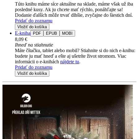
Túto knihu máme síce aktuálne na sklade, máme však už iba
posledné kusy. Ak ju chcete mať rýchlo, ponáhľajte sa!
Dodanie ďalších môže trvať dlhšie, zvyčajne do šiestich dní.
Pridať do zoznamu
Vložiť do košíka
E-kniha
PDF
EPUB
MOBI
8,09 €
Ihneď na stiahnutie
Máte čítačku, tablet alebo mobil? Stiahnite si do nich e-knihu:
budete ju mať hneď a ešte aj ušetríte život stromom. Viac
informácii o e-knihách
nájdete tu
.
Pridať do zoznamu
Vložiť do košíka