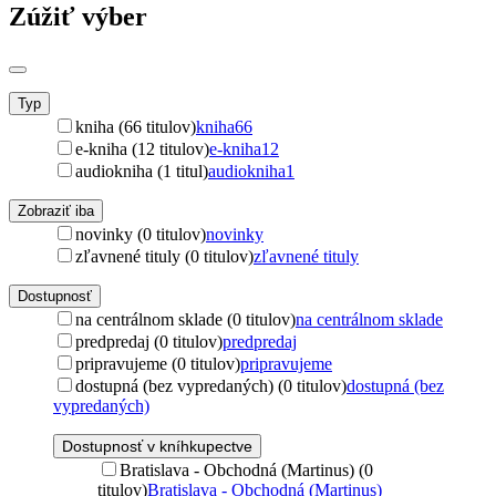
Zúžiť výber
Typ
kniha (66 titulov)
kniha
66
e-kniha (12 titulov)
e-kniha
12
audiokniha (1 titul)
audiokniha
1
Zobraziť iba
novinky (0 titulov)
novinky
zľavnené tituly (0 titulov)
zľavnené tituly
Dostupnosť
na centrálnom sklade (0 titulov)
na centrálnom sklade
predpredaj (0 titulov)
predpredaj
pripravujeme (0 titulov)
pripravujeme
dostupná (bez vypredaných) (0 titulov)
dostupná (bez
vypredaných)
Dostupnosť v kníhkupectve
Bratislava - Obchodná (Martinus) (0
titulov)
Bratislava - Obchodná (Martinus)