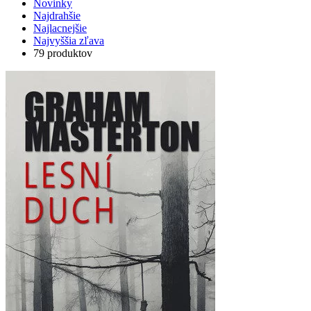
Novinky
Najdrahšie
Najlacnejšie
Najvyššia zľava
79 produktov