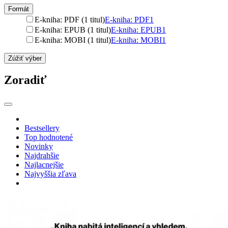
Formát
E-kniha: PDF (1 titul)
E-kniha: PDF
1
E-kniha: EPUB (1 titul)
E-kniha: EPUB
1
E-kniha: MOBI (1 titul)
E-kniha: MOBI
1
Zúžiť výber
Zoradiť
Bestsellery
Top hodnotené
Novinky
Najdrahšie
Najlacnejšie
Najvyššia zľava