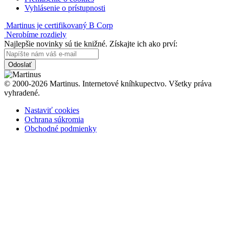
Vyhlásenie o prístupnosti
Martinus je certifikovaný B Corp
Nerobíme rozdiely
Najlepšie novinky sú tie knižné. Získajte ich ako prví:
Odoslať
© 2000-2026 Martinus. Internetové kníhkupectvo. Všetky práva
vyhradené.
Nastaviť cookies
Ochrana súkromia
Obchodné podmienky