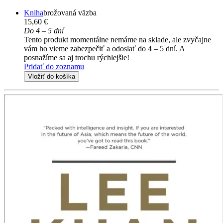
Kniha
brožovaná väzba
15,60 €
Do 4 – 5 dní
Tento produkt momentálne nemáme na sklade, ale zvyčajne
vám ho vieme zabezpečiť a odoslať do 4 – 5 dní. A
posnažíme sa aj trochu rýchlejšie!
Pridať do zoznamu
Vložiť do košíka