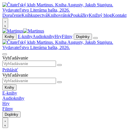
Doručenie
Kníhkupectvá
Knihovrátok
Poukážky
Knižný blog
Kontakt
E-knihy
Audioknihy
Hry
Filmy
Knihy
Doplnky
Vyhľadávanie
Prihlásiť
Vyhľadávanie
Knihy
E-knihy
Audioknihy
Hry
Filmy
Doplnky