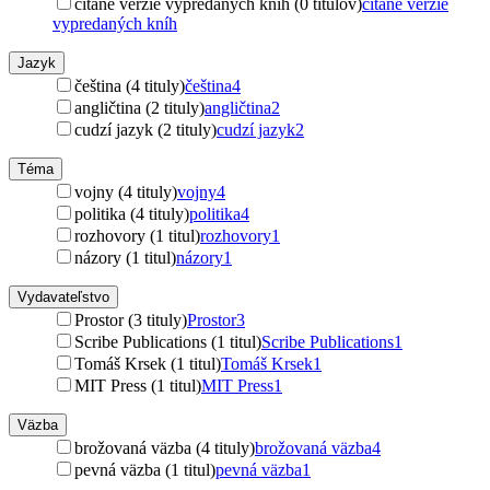
čítané verzie vypredaných kníh (0 titulov)
čítané verzie
vypredaných kníh
Jazyk
čeština (4 tituly)
čeština
4
angličtina (2 tituly)
angličtina
2
cudzí jazyk (2 tituly)
cudzí jazyk
2
Téma
vojny (4 tituly)
vojny
4
politika (4 tituly)
politika
4
rozhovory (1 titul)
rozhovory
1
názory (1 titul)
názory
1
Vydavateľstvo
Prostor (3 tituly)
Prostor
3
Scribe Publications (1 titul)
Scribe Publications
1
Tomáš Krsek (1 titul)
Tomáš Krsek
1
MIT Press (1 titul)
MIT Press
1
Väzba
brožovaná väzba (4 tituly)
brožovaná väzba
4
pevná väzba (1 titul)
pevná väzba
1