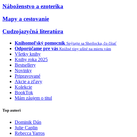
Náboženstvo a ezoterika
Mapy a cestovanie
Cudzojazyčná literatúra
Knihomoľský pomocník
Spýtajte sa Sherlocka, čo čítať
Odporúčame pre vás
Knižné tipy ušité na mieru vám
Všetky knihy
Knihy roka 2025
Bestsellery
Novinky
Pripravované
Akcie a zľavy
Kolekcie
BookTok
Mám záujem o titul
Top autori
Dominik Dán
Julie Caplin
Rebecca Yarros