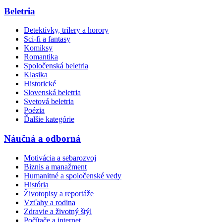
Beletria
Detektívky, trilery a horory
Sci-fi a fantasy
Komiksy
Romantika
Spoločenská beletria
Klasika
Historické
Slovenská beletria
Svetová beletria
Poézia
Ďalšie kategórie
Náučná a odborná
Motivácia a sebarozvoj
Biznis a manažment
Humanitné a spoločenské vedy
História
Životopisy a reportáže
Vzťahy a rodina
Zdravie a životný štýl
Počítače a internet