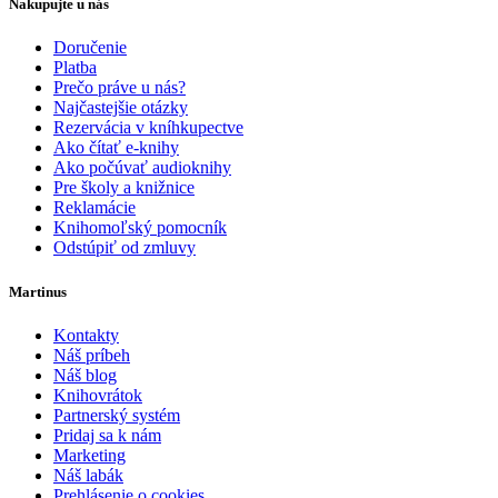
Nakupujte u nás
Doručenie
Platba
Prečo práve u nás?
Najčastejšie otázky
Rezervácia v kníhkupectve
Ako čítať e-knihy
Ako počúvať audioknihy
Pre školy a knižnice
Reklamácie
Knihomoľský pomocník
Odstúpiť od zmluvy
Martinus
Kontakty
Náš príbeh
Náš blog
Knihovrátok
Partnerský systém
Pridaj sa k nám
Marketing
Náš labák
Prehlásenie o cookies