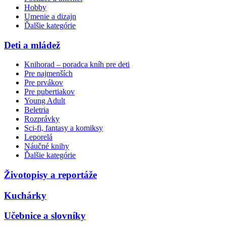
Hobby
Umenie a dizajn
Ďalšie kategórie
Deti a mládež
Knihorad – poradca kníh pre deti
Pre najmenších
Pre prvákov
Pre pubertiakov
Young Adult
Beletria
Rozprávky
Sci-fi, fantasy a komiksy
Leporelá
Náučné knihy
Ďalšie kategórie
Životopisy a reportáže
Kuchárky
Učebnice a slovníky