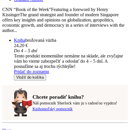
CNN “Book of the Week”Featuring a foreword by Henry
KissingerThe grand strategist and founder of modern Singapore
offers key insights and opinions on globalization, geopolitics,
economic growth, and democracy in a series of interviews with the
author...
Kniha
brožovaná väzba
24,20 €
Do 4 – 5 dní
Tento produkt momentálne nemáme na sklade, ale zvyčajne
vám ho vieme zabezpečiť a odoslať do 4 – 5 dní. A
posnažíme sa aj trochu rýchlejšie!
Pridať do zoznamu
Vložiť do košíka
Chcete poradiť knihu?
Náš pomocník Sherlock vám ju s radosťou vypátra!
Knihomoľský pomocník