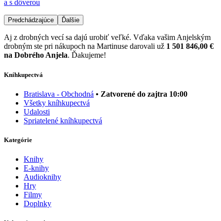
a s dôverou
Predchádzajúce
Ďalšie
Aj z drobných vecí sa dajú urobiť veľké. Vďaka vašim Anjelským
drobným ste pri nákupoch na Martinuse darovali už
1 501 846,00 €
na Dobrého Anjela
. Ďakujeme!
Kníhkupectvá
Bratislava - Obchodná
• Zatvorené do zajtra 10:00
Všetky kníhkupectvá
Udalosti
Spriatelené kníhkupectvá
Kategórie
Knihy
E-knihy
Audioknihy
Hry
Filmy
Doplnky