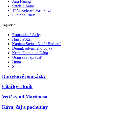
Ana Huang
Sarah J. Maas
Táňa Keleová Vasilková
Lucinda Riley
Top série
Romantické úteky
Harry Potter
Kapitán Stein a Notár Barbarič
Denník odvážneho bojka
Krimi Dominika Dána
Učím sa rozprávať
Duna
Smradi
Darčekové poukážky
Čítačky e-kníh
Vecičky od Martinusu
Káva, čaj a pochutiny