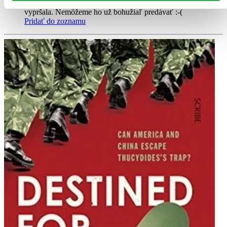
Ach, mrzí nás to, ale platnosť licencie na predaj tohto titulu
vypršala. Nemôžeme ho už bohužiaľ predávať :-(
Pridať do zoznamu