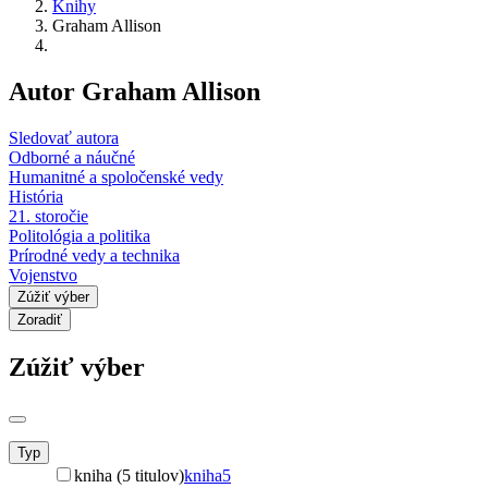
Knihy
Graham Allison
Autor Graham Allison
Sledovať autora
Odborné a náučné
Humanitné a spoločenské vedy
História
21. storočie
Politológia a politika
Prírodné vedy a technika
Vojenstvo
Zúžiť výber
Zoradiť
Zúžiť výber
Typ
kniha (5 titulov)
kniha
5