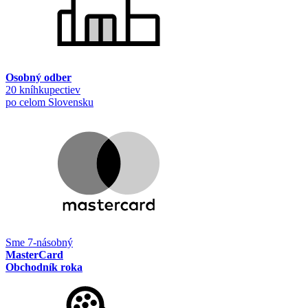
Osobný odber
20 kníhkupectiev
po celom Slovensku
Sme 7-násobný
MasterCard
Obchodník roka