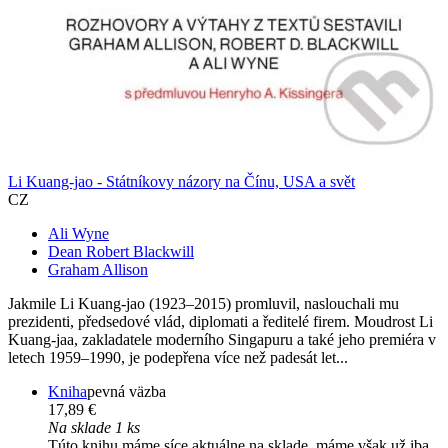
Li Kuang-jao - Státníkovy názory na Čínu, USA a svět
CZ
Ali Wyne
Dean Robert Blackwill
Graham Allison
Jakmile Li Kuang-jao (1923–2015) promluvil, naslouchali mu
prezidenti, předsedové vlád, diplomati a ředitelé firem. Moudrost Li
Kuang-jaa, zakladatele moderního Singapuru a také jeho premiéra v
letech 1959–1990, je podepřena více než padesát let...
Kniha
pevná väzba
17,89 €
Na sklade 1 ks
Túto knihu máme síce aktuálne na sklade, máme však už iba