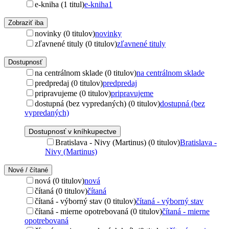
e-kniha (1 titul)
e-kniha
1
Zobraziť iba
novinky (0 titulov)
novinky
zľavnené tituly (0 titulov)
zľavnené tituly
Dostupnosť
na centrálnom sklade (0 titulov)
na centrálnom sklade
predpredaj (0 titulov)
predpredaj
pripravujeme (0 titulov)
pripravujeme
dostupná (bez vypredaných) (0 titulov)
dostupná (bez
vypredaných)
Dostupnosť v kníhkupectve
Bratislava - Nivy (Martinus) (0 titulov)
Bratislava -
Nivy (Martinus)
Nové / čítané
nová (0 titulov)
nová
čítaná (0 titulov)
čítaná
čítaná - výborný stav (0 titulov)
čítaná - výborný stav
čítaná - mierne opotrebovaná (0 titulov)
čítaná - mierne
opotrebovaná