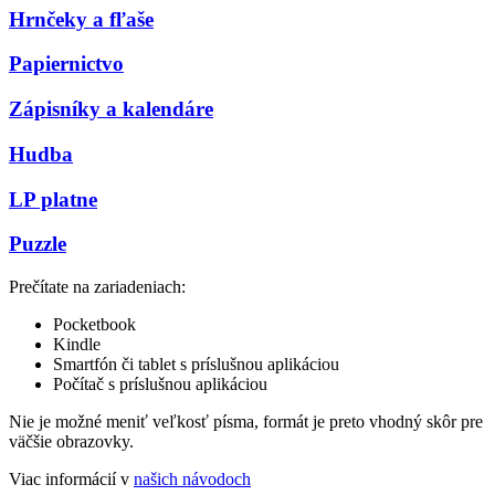
Hrnčeky a fľaše
Papiernictvo
Zápisníky a kalendáre
Hudba
LP platne
Puzzle
Prečítate na zariadeniach:
Pocketbook
Kindle
Smartfón či tablet s príslušnou aplikáciou
Počítač s príslušnou aplikáciou
Nie je možné meniť veľkosť písma, formát je preto vhodný skôr pre
väčšie obrazovky.
Viac informácií v
našich návodoch