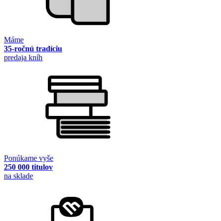
Máme
35-ročnú tradíciu
predaja kníh
Ponúkame vyše
250 000 titulov
na sklade