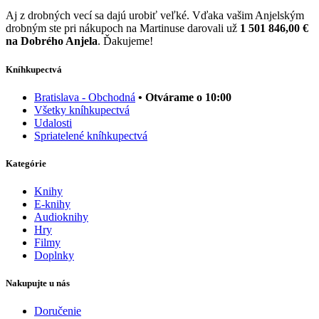
Aj z drobných vecí sa dajú urobiť veľké. Vďaka vašim Anjelským
drobným ste pri nákupoch na Martinuse darovali už
1 501 846,00 €
na Dobrého Anjela
. Ďakujeme!
Kníhkupectvá
Bratislava - Obchodná
• Otvárame o 10:00
Všetky kníhkupectvá
Udalosti
Spriatelené kníhkupectvá
Kategórie
Knihy
E-knihy
Audioknihy
Hry
Filmy
Doplnky
Nakupujte u nás
Doručenie