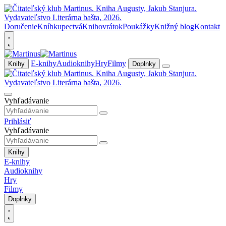
Doručenie
Kníhkupectvá
Knihovrátok
Poukážky
Knižný blog
Kontakt
E-knihy
Audioknihy
Hry
Filmy
Knihy
Doplnky
Vyhľadávanie
Prihlásiť
Vyhľadávanie
Knihy
E-knihy
Audioknihy
Hry
Filmy
Doplnky