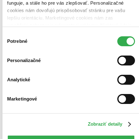
funguje, a stále ho pre vás zlepšovať. Personalizačné
cookies nám dovoľujú prispôsobovať stránku pre vašu
lepšiu orientáciu. Marketingové cookies nám zas
umožňujú zobrazenie relevantnej reklamy. Niektoré údaje
zdieľame aj s tretími stranami. Veľmi by nám pomohlo,
Výber
keby sme mohli používať všetky tieto cookies. Ďakujeme!
Potrebné
súhlasu
Personalizačné
Analytické
Marketingové
Gods of Rome
Zobraziť detaily
EN
Gordon Doherty