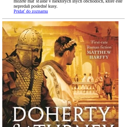
môžete mať šťastie v niektorých iných obchodoch, ktoré ešte
nepredali posledné kusy.
Pridať do zoznamu