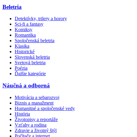
Beletria
Detektívky, trilery a horory
Sci-fi a fantasy
Komiksy
Romantika
Spoločenská beletria
Klasika
Historické
Slovenská beletria
Svetová beletria
Poézia
Ďalšie kategórie
Náučná a odborná
Motivácia a sebarozvoj
Biznis a manažment
Humanitné a spoločenské vedy
História
Životopisy a reportáže
Vzťahy a rodina
Zdravie a životný štýl
Počítače a internet