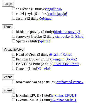
Jazyk
angličtina (6 titulov)
angličtina
6
cudzí jazyk (6 titulov)
cudzí jazyk
6
čeština (2 tituly)
čeština
2
Téma
hľadanie pravdy (2 tituly)
hľadanie pravdy
2
staroveké Grécko (2 tituly)
staroveké Grécko
2
Sparta (2 tituly)
Sparta
2
Vydavateľstvo
Head of Zeus (3 tituly)
Head of Zeus
3
Penguin Books (2 tituly)
Penguin Books
2
FANTOM Print (2 tituly)
FANTOM Print
2
Canelo (1 titul)
Canelo
1
Väzba
brožovaná väzba (7 titulov)
brožovaná väzba
7
Formát
E-kniha: EPUB (1 titul)
E-kniha: EPUB
1
E-kniha: MOBI (1 titul)
E-kniha: MOBI
1