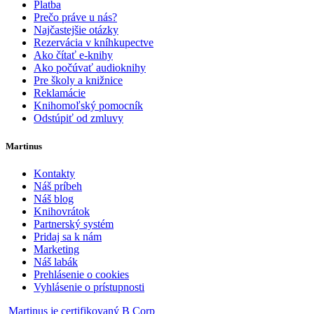
Platba
Prečo práve u nás?
Najčastejšie otázky
Rezervácia v kníhkupectve
Ako čítať e-knihy
Ako počúvať audioknihy
Pre školy a knižnice
Reklamácie
Knihomoľský pomocník
Odstúpiť od zmluvy
Martinus
Kontakty
Náš príbeh
Náš blog
Knihovrátok
Partnerský systém
Pridaj sa k nám
Marketing
Náš labák
Prehlásenie o cookies
Vyhlásenie o prístupnosti
Martinus je certifikovaný B Corp