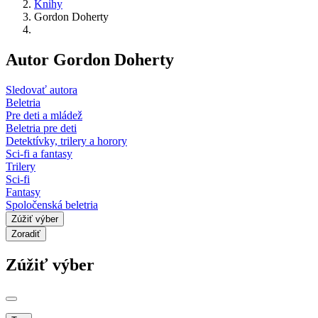
Knihy
Gordon Doherty
Autor Gordon Doherty
Sledovať autora
Beletria
Pre deti a mládež
Beletria pre deti
Detektívky, trilery a horory
Sci-fi a fantasy
Trilery
Sci-fi
Fantasy
Spoločenská beletria
Zúžiť výber
Zoradiť
Zúžiť výber