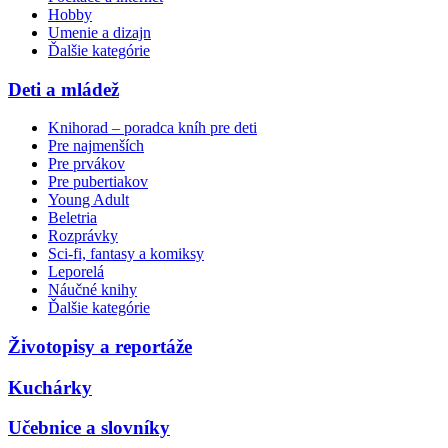
Hobby
Umenie a dizajn
Ďalšie kategórie
Deti a mládež
Knihorad – poradca kníh pre deti
Pre najmenších
Pre prvákov
Pre pubertiakov
Young Adult
Beletria
Rozprávky
Sci-fi, fantasy a komiksy
Leporelá
Náučné knihy
Ďalšie kategórie
Životopisy a reportáže
Kuchárky
Učebnice a slovníky