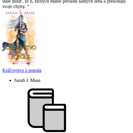
stále dúfať, že tí­, ktorých máme prerastú samých seba a prekonajú
svoje chyby.
Kráľovstvo z popola
Sarah J. Maas