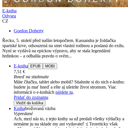
E-kniha
Odysea
CZ
Gordon Doherty
Řecko, 5. století před naším letopočtem. Kassandra je žoldačka
spartské krve, odsouzená na smrt vlastní rodinou a poslaná do exilu.
Nyní se vydává na epickou výpravu, aby se stala legendární
hrdinkou – a odhalila pravdu o svém...
E-kniha
EPUB
MOBI
7,51 €
Ihneď na stiahnutie
Máte čítačku, tablet alebo mobil? Stiahnite si do nich e-knihu:
budete ju mať hneď a ešte aj ušetríte život stromom. Viac
informácii o e-knihách
nájdete tu
.
Pridať do zoznamu
Vložiť do košíka
Kniha
brožovaná väzba
Vypredané
Ach, mrzí nás to, z tejto knihy sa už predali všetky výtlačky a
nemáme ju na sklade my ani vydavateľ :( Teoreticky však