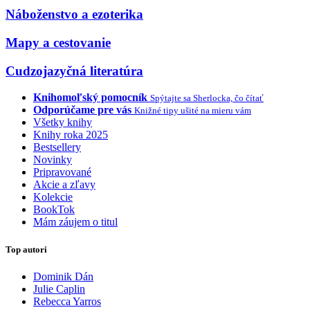
Náboženstvo a ezoterika
Mapy a cestovanie
Cudzojazyčná literatúra
Knihomoľský pomocník
Spýtajte sa Sherlocka, čo čítať
Odporúčame pre vás
Knižné tipy ušité na mieru vám
Všetky knihy
Knihy roka 2025
Bestsellery
Novinky
Pripravované
Akcie a zľavy
Kolekcie
BookTok
Mám záujem o titul
Top autori
Dominik Dán
Julie Caplin
Rebecca Yarros