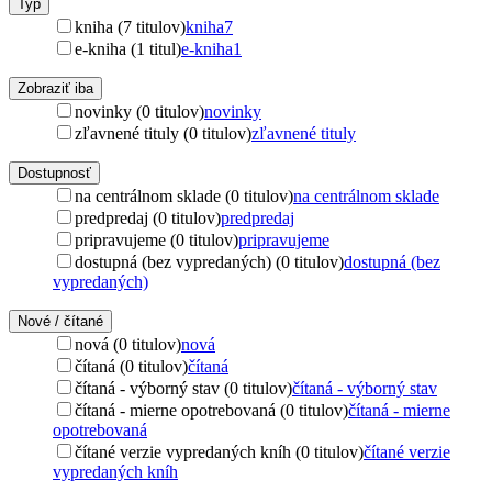
Typ
kniha (7 titulov)
kniha
7
e-kniha (1 titul)
e-kniha
1
Zobraziť iba
novinky (0 titulov)
novinky
zľavnené tituly (0 titulov)
zľavnené tituly
Dostupnosť
na centrálnom sklade (0 titulov)
na centrálnom sklade
predpredaj (0 titulov)
predpredaj
pripravujeme (0 titulov)
pripravujeme
dostupná (bez vypredaných) (0 titulov)
dostupná (bez
vypredaných)
Nové / čítané
nová (0 titulov)
nová
čítaná (0 titulov)
čítaná
čítaná - výborný stav (0 titulov)
čítaná - výborný stav
čítaná - mierne opotrebovaná (0 titulov)
čítaná - mierne
opotrebovaná
čítané verzie vypredaných kníh (0 titulov)
čítané verzie
vypredaných kníh