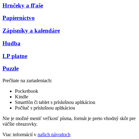
Hrnčeky a fľaše
Papiernictvo
Zápisníky a kalendáre
Hudba
LP platne
Puzzle
Prečítate na zariadeniach:
Pocketbook
Kindle
Smartfón či tablet s príslušnou aplikáciou
Počítač s príslušnou aplikáciou
Nie je možné meniť veľkosť písma, formát je preto vhodný skôr pre
väčšie obrazovky.
Viac informácií v
našich návodoch