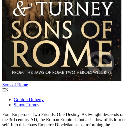
Sons of Rome
EN
Gordon Doherty
Simon Turney
Four Emperors. Two Friends. One Destiny. As twilight descends on
the 3rd century AD, the Roman Empire is but a shadow of its former
self. Into this chaos Emperor Diocletian steps, reforming the