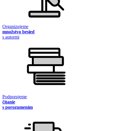
Organizujeme
množstvo besied
s autormi
Podporujeme
čítanie
s porozumením