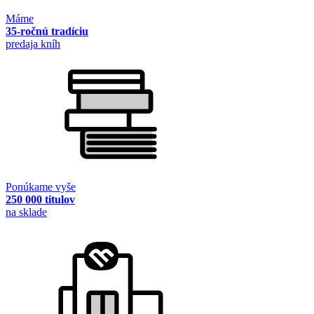
Máme
35-ročnú tradíciu
predaja kníh
Ponúkame vyše
250 000 titulov
na sklade