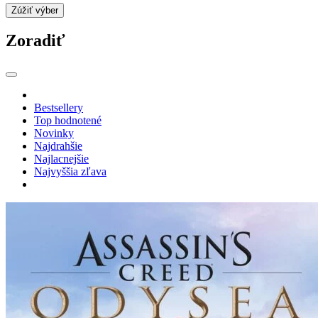
Zúžiť výber
Zoradiť
Bestsellery
Top hodnotené
Novinky
Najdrahšie
Najlacnejšie
Najvyššia zľava