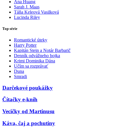
Ana Huang
Sarah J. Maas
Táňa Keleová Vasilková
Lucinda Riley
Top série
Romantické úteky
Harry Potter
Kapitán Stein a Notár Barbarič
Denník odvážneho bojka
Krimi Dominika Dána
Učím sa rozprávať
Duna
Smradi
Darčekové poukážky
Čítačky e-kníh
Vecičky od Martinusu
Káva, čaj a pochutiny