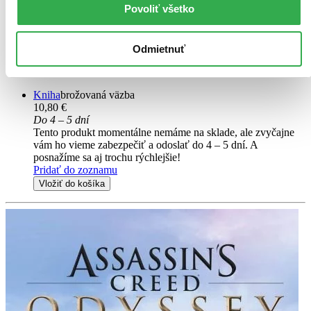
Povoliť všetko
Simon Turney
The story of Constantine and Maxentius, two ambitious young men,
two brilliant generals, two friends destined to fight to the death as
Odmietnuť
they strive to become Emperor of Rome. The final instalment of the
trilogy.
Kniha
brožovaná väzba
10,80 €
Do 4 – 5 dní
Tento produkt momentálne nemáme na sklade, ale zvyčajne
vám ho vieme zabezpečiť a odoslať do 4 – 5 dní. A
posnažíme sa aj trochu rýchlejšie!
Pridať do zoznamu
Vložiť do košíka