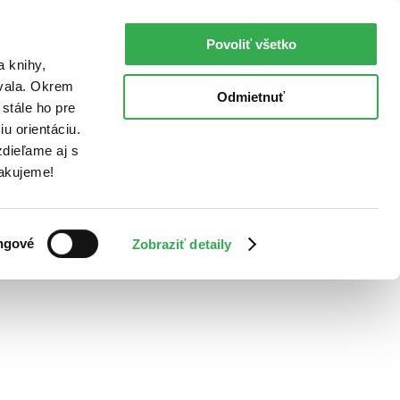
Povoliť všetko
a knihy,
ovala. Okrem
Odmietnuť
stále ho pre
u orientáciu.
dieľame aj s
Ďakujeme!
ngové
Zobraziť detaily