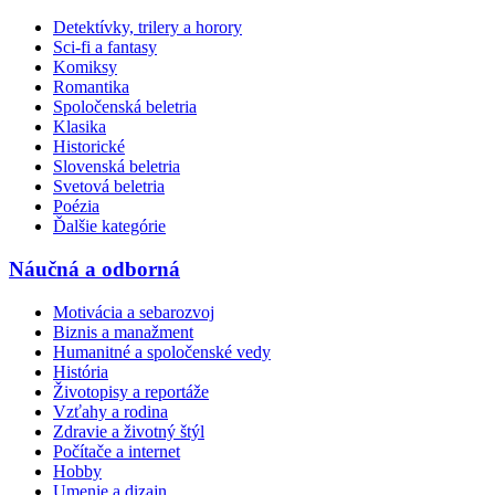
Detektívky, trilery a horory
Sci-fi a fantasy
Komiksy
Romantika
Spoločenská beletria
Klasika
Historické
Slovenská beletria
Svetová beletria
Poézia
Ďalšie kategórie
Náučná a odborná
Motivácia a sebarozvoj
Biznis a manažment
Humanitné a spoločenské vedy
História
Životopisy a reportáže
Vzťahy a rodina
Zdravie a životný štýl
Počítače a internet
Hobby
Umenie a dizajn