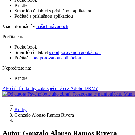
Kindle
Smartfón či tablet s príslušnou aplikáciou
Počítač s príslušnou aplikáciou
Viac informácií v
našich návodoch
Prečítate na:
Pocketbook
Smartfón či tablet
s podporovanou aplikáciou
Počítač
s podporovanou aplikáciou
Neprečítate na:
Kindle
Ako čítať e-knihy zabezpečené cez Adobe DRM?
Knihy
Gonzalo Alonso Ramos Rivera
Autor Gonzalo Alonso Ramos Rivera