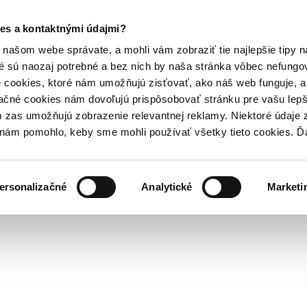
es a kontaktnými údajmi?
našom webe správate, a mohli vám zobraziť tie najlepšie tipy n
é sú naozaj potrebné a bez nich by naša stránka vôbec nefung
 cookies, ktoré nám umožňujú zisťovať, ako náš web funguje, a 
ačné cookies nám dovoľujú prispôsobovať stránku pre vašu lepši
zas umožňujú zobrazenie relevantnej reklamy. Niektoré údaje z
y nám pomohlo, keby sme mohli používať všetky tieto cookies. 
ersonalizačné
Analytické
Marketi