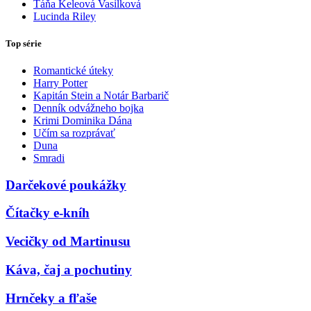
Táňa Keleová Vasilková
Lucinda Riley
Top série
Romantické úteky
Harry Potter
Kapitán Stein a Notár Barbarič
Denník odvážneho bojka
Krimi Dominika Dána
Učím sa rozprávať
Duna
Smradi
Darčekové poukážky
Čítačky e-kníh
Vecičky od Martinusu
Káva, čaj a pochutiny
Hrnčeky a fľaše