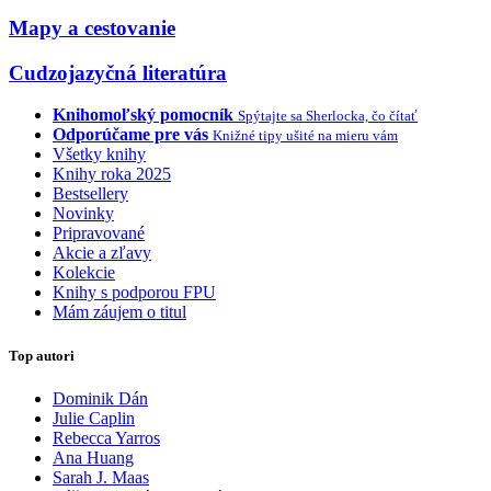
Mapy a cestovanie
Cudzojazyčná literatúra
Knihomoľský pomocník
Spýtajte sa Sherlocka, čo čítať
Odporúčame pre vás
Knižné tipy ušité na mieru vám
Všetky knihy
Knihy roka 2025
Bestsellery
Novinky
Pripravované
Akcie a zľavy
Kolekcie
Knihy s podporou FPU
Mám záujem o titul
Top autori
Dominik Dán
Julie Caplin
Rebecca Yarros
Ana Huang
Sarah J. Maas