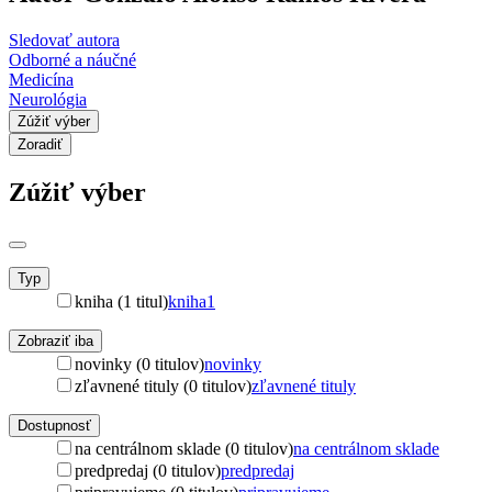
Sledovať autora
Odborné a náučné
Medicína
Neurológia
Zúžiť výber
Zoradiť
Zúžiť výber
Typ
kniha (1 titul)
kniha
1
Zobraziť iba
novinky (0 titulov)
novinky
zľavnené tituly (0 titulov)
zľavnené tituly
Dostupnosť
na centrálnom sklade (0 titulov)
na centrálnom sklade
predpredaj (0 titulov)
predpredaj