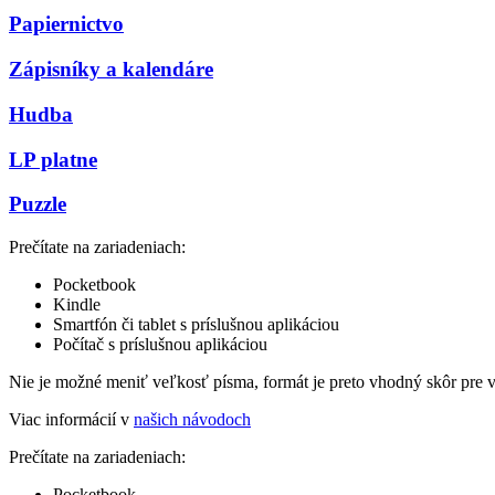
Papiernictvo
Zápisníky a kalendáre
Hudba
LP platne
Puzzle
Prečítate na zariadeniach:
Pocketbook
Kindle
Smartfón či tablet s príslušnou aplikáciou
Počítač s príslušnou aplikáciou
Nie je možné meniť veľkosť písma, formát je preto vhodný skôr pre 
Viac informácií v
našich návodoch
Prečítate na zariadeniach:
Pocketbook