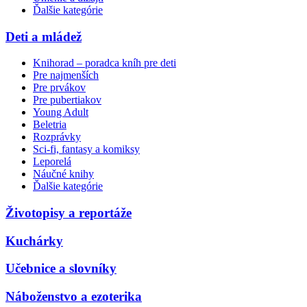
Ďalšie kategórie
Deti a mládež
Knihorad – poradca kníh pre deti
Pre najmenších
Pre prvákov
Pre pubertiakov
Young Adult
Beletria
Rozprávky
Sci-fi, fantasy a komiksy
Leporelá
Náučné knihy
Ďalšie kategórie
Životopisy a reportáže
Kuchárky
Učebnice a slovníky
Náboženstvo a ezoterika