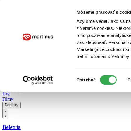
Doručenie
Kníhkupectvá
Knihovrátok
Poukážky
Knižný blog
Kontakt
Môžeme pracovať s cooki
Aby sme vedeli, ako sa na 
zbierame cookies. Niektor
E-knihy
Audioknihy
Hry
Filmy
Knihy
Doplnky
toho používame analytické
vás zlepšovať. Personaliz
Vyhľadávanie
Marketingové cookies nám 
tretími stranami. Veľmi b
Prihlásiť
Vyhľadávanie
Výber
Knihy
Potrebné
P
súhlasu
E-knihy
Audioknihy
Hry
Filmy
Doplnky
Beletria