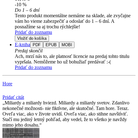
-10 %
Do 1 – 6 dní
Tento produkt momentálne nemáme na sklade, ale zvyčajne
vám ho vieme zabezpečiť a odoslať do 1 – 6 dní. A
posnažíme sa aj trochu rýchlejšie!
Pridať do zoznamu
Vložiť do košíka
E-kniha
PDF
EPUB
MOBI
Predaj skončil
Ach, mrzí nás to, ale platnosť licencie na predaj tohto titulu
vypršala. Nemôžeme ho už bohužiaľ predávať :-(
Pridať do zoznamu
Hore
Pridať citát
Miliardy a miliardy hviezd. Miliardy a miliardy svetov. Zdanlivo
nekonečné možnosti- nie fiktívne, ale skutočné. Tam hore. Teraz.
Oveľa viac, ako v živote uvidí. Oveľa viac, ako stihne navštíviť.
Stačí mu jediný letmý pohľad, aby vedel, že to všetko je navždy
mimo jeho dosahu.