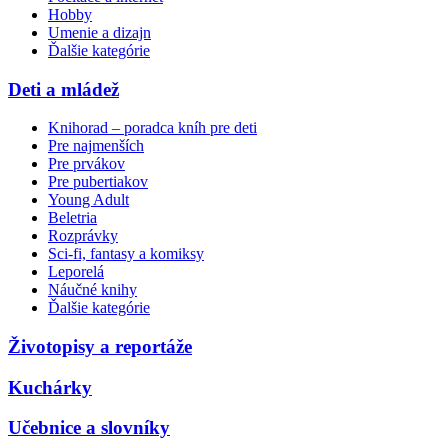
Hobby
Umenie a dizajn
Ďalšie kategórie
Deti a mládež
Knihorad – poradca kníh pre deti
Pre najmenších
Pre prvákov
Pre pubertiakov
Young Adult
Beletria
Rozprávky
Sci-fi, fantasy a komiksy
Leporelá
Náučné knihy
Ďalšie kategórie
Životopisy a reportáže
Kuchárky
Učebnice a slovníky