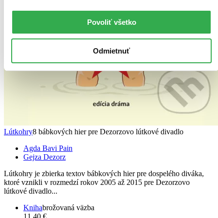
Povoliť všetko
Odmietnuť
Lútkohry
8 bábkových hier pre Dezorzovo lútkové divadlo
Agda Bavi Pain
Gejza Dezorz
Lútkohry je zbierka textov bábkových hier pre dospelého diváka,
ktoré vznikli v rozmedzí rokov 2005 až 2015 pre Dezorzovo
lútkové divadlo...
Kniha
brožovaná väzba
11,40 €