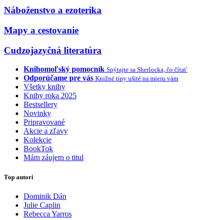
Náboženstvo a ezoterika
Mapy a cestovanie
Cudzojazyčná literatúra
Knihomoľský pomocník
Spýtajte sa Sherlocka, čo čítať
Odporúčame pre vás
Knižné tipy ušité na mieru vám
Všetky knihy
Knihy roka 2025
Bestsellery
Novinky
Pripravované
Akcie a zľavy
Kolekcie
BookTok
Mám záujem o titul
Top autori
Dominik Dán
Julie Caplin
Rebecca Yarros