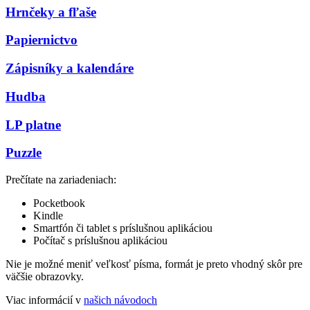
Hrnčeky a fľaše
Papiernictvo
Zápisníky a kalendáre
Hudba
LP platne
Puzzle
Prečítate na zariadeniach:
Pocketbook
Kindle
Smartfón či tablet s príslušnou aplikáciou
Počítač s príslušnou aplikáciou
Nie je možné meniť veľkosť písma, formát je preto vhodný skôr pre
väčšie obrazovky.
Viac informácií v
našich návodoch