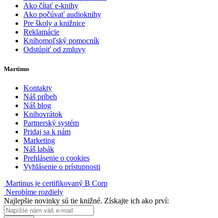
Ako čítať e-knihy
Ako počúvať audioknihy
Pre školy a knižnice
Reklamácie
Knihomoľský pomocník
Odstúpiť od zmluvy
Martinus
Kontakty
Náš príbeh
Náš blog
Knihovrátok
Partnerský systém
Pridaj sa k nám
Marketing
Náš labák
Prehlásenie o cookies
Vyhlásenie o prístupnosti
Martinus je certifikovaný B Corp
Nerobíme rozdiely
Najlepšie novinky sú tie knižné. Získajte ich ako prví: