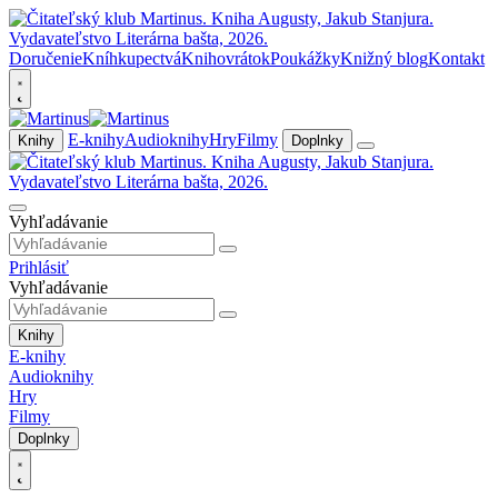
Doručenie
Kníhkupectvá
Knihovrátok
Poukážky
Knižný blog
Kontakt
E-knihy
Audioknihy
Hry
Filmy
Knihy
Doplnky
Vyhľadávanie
Prihlásiť
Vyhľadávanie
Knihy
E-knihy
Audioknihy
Hry
Filmy
Doplnky