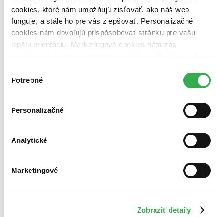
Najdrahšie
cookies, ktoré nám umožňujú zisťovať, ako náš web
Najlacnejšie
funguje, a stále ho pre vás zlepšovať. Personalizačné
Najvyššia zľava
cookies nám dovoľujú prispôsobovať stránku pre vašu
lepšiu orientáciu. Marketingové cookies nám zas
umožňujú zobrazenie relevantnej reklamy. Niektoré údaje
zdieľame aj s tretími stranami. Veľmi by nám pomohlo,
Výber
keby sme mohli používať všetky tieto cookies. Ďakujeme!
Potrebné
súhlasu
Personalizačné
Analytické
Marketingové
Zobraziť detaily