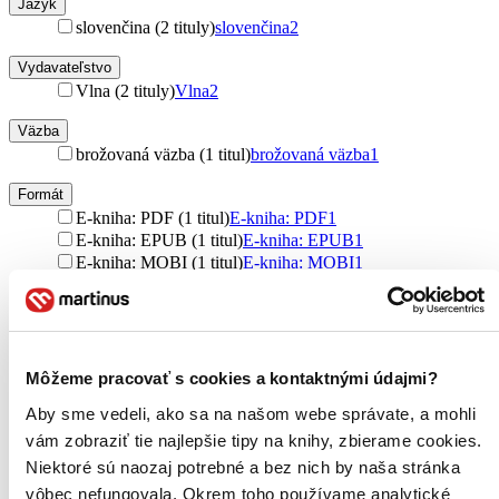
Jazyk
slovenčina (2 tituly)
slovenčina
2
Vydavateľstvo
Vlna (2 tituly)
Vlna
2
Väzba
brožovaná väzba (1 titul)
brožovaná väzba
1
Formát
E-kniha: PDF (1 titul)
E-kniha: PDF
1
E-kniha: EPUB (1 titul)
E-kniha: EPUB
1
E-kniha: MOBI (1 titul)
E-kniha: MOBI
1
Zúžiť výber
Zoradiť
Môžeme pracovať s cookies a kontaktnými údajmi?
Aby sme vedeli, ako sa na našom webe správate, a mohli
vám zobraziť tie najlepšie tipy na knihy, zbierame cookies.
Bestsellery
Niektoré sú naozaj potrebné a bez nich by naša stránka
Top hodnotené
vôbec nefungovala. Okrem toho používame analytické
Novinky