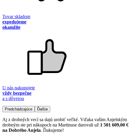
Tovar skladom
expedujeme
okamžite
U nás nakupujete
vždy bezpečne
a s dôverou
Predchádzajúce
Ďalšie
Aj z drobných vecí sa dajú urobiť veľké. Vďaka vašim Anjelským
drobným ste pri nákupoch na Martinuse darovali už
1 501 609,00 €
na Dobrého Anjela
. Ďakujeme!