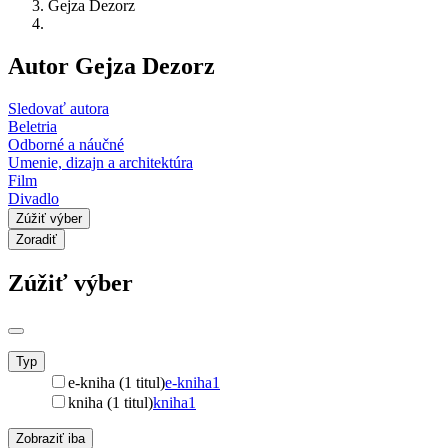
Gejza Dezorz
Autor Gejza Dezorz
Sledovať autora
Beletria
Odborné a náučné
Umenie, dizajn a architektúra
Film
Divadlo
Zúžiť výber
Zoradiť
Zúžiť výber
Typ
e-kniha (1 titul)
e-kniha
1
kniha (1 titul)
kniha
1
Zobraziť iba