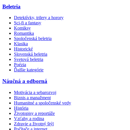
Beletria
Detektívky, trilery a horory
Sci-fi a fantasy
Komiksy
Romantika
Spoločenská beletria
Klasika
Historické
Slovenská beletria
Svetová beletria
Poézia
Ďalšie kategórie
Náučná a odborná
Motivácia a sebarozvoj
Biznis a manažment
Humanitné a spoločenské vedy
História
Životopisy a reportáže
Vzťahy a rodina
Zdravie a životný štýl
Počítače a internet