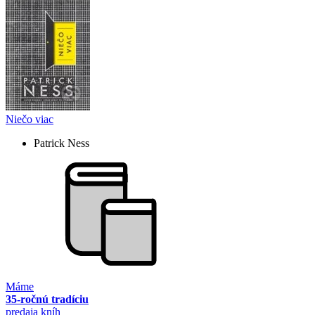
Niečo viac
Patrick Ness
Máme
35-ročnú tradíciu
predaja kníh