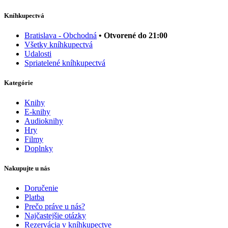
Kníhkupectvá
Bratislava - Obchodná
• Otvorené do 21:00
Všetky kníhkupectvá
Udalosti
Spriatelené kníhkupectvá
Kategórie
Knihy
E-knihy
Audioknihy
Hry
Filmy
Doplnky
Nakupujte u nás
Doručenie
Platba
Prečo práve u nás?
Najčastejšie otázky
Rezervácia v kníhkupectve