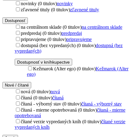
novinky (0 titulov)
novinky
zľavnené tituly (0 titulov)
zľavnené tituly
Dostupnosť
na centrálnom sklade (0 titulov)
na centrálnom sklade
predpredaj (0 titulov)
predpredaj
pripravujeme (0 titulov)
pripravujeme
dostupná (bez vypredaných) (0 titulov)
dostupná (bez
vypredaných)
Dostupnosť v kníhkupectve
Kežmarok (Alter ego) (0 titulov)
Kežmarok (Alter
ego)
Nové / čítané
nová (0 titulov)
nová
čítaná (0 titulov)
čítaná
čítaná - výborný stav (0 titulov)
čítaná - výborný stav
čítaná - mierne opotrebovaná (0 titulov)
čítaná - mierne
opotrebovaná
čítané verzie vypredaných kníh (0 titulov)
čítané verzie
vypredaných kníh