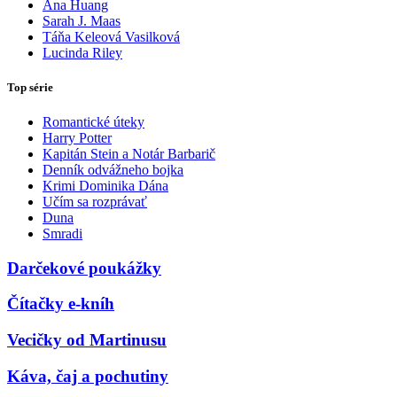
Ana Huang
Sarah J. Maas
Táňa Keleová Vasilková
Lucinda Riley
Top série
Romantické úteky
Harry Potter
Kapitán Stein a Notár Barbarič
Denník odvážneho bojka
Krimi Dominika Dána
Učím sa rozprávať
Duna
Smradi
Darčekové poukážky
Čítačky e-kníh
Vecičky od Martinusu
Káva, čaj a pochutiny