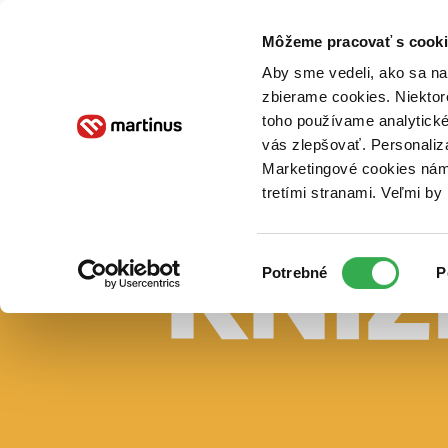
Doručenie
Kníhkupectvá
Knihovrátok
Poukážky
Knižný blog
Kontakt
Môžeme pracovať s cooki
Aby sme vedeli, ako sa na 
zbierame cookies. Niektor
E-knihy
Audioknihy
Hry
Filmy
Knihy
Doplnky
toho používame analytické
vás zlepšovať. Personaliz
Vyhľadávanie
Marketingové cookies nám 
tretími stranami. Veľmi b
Prihlásiť
Vyhľadávanie
Výber
Knihy
Potrebné
P
súhlasu
E-knihy
Audioknihy
Hry
Filmy
Doplnky
Beletria