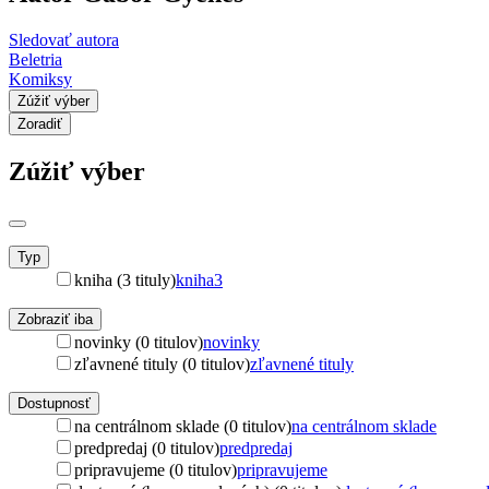
Sledovať autora
Beletria
Komiksy
Zúžiť výber
Zoradiť
Zúžiť výber
Typ
kniha (3 tituly)
kniha
3
Zobraziť iba
novinky (0 titulov)
novinky
zľavnené tituly (0 titulov)
zľavnené tituly
Dostupnosť
na centrálnom sklade (0 titulov)
na centrálnom sklade
predpredaj (0 titulov)
predpredaj
pripravujeme (0 titulov)
pripravujeme