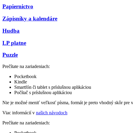
Papiernictvo
Zápisníky a kalendáre
Hudba
LP platne
Puzzle
Prečítate na zariadeniach:
Pocketbook
Kindle
Smartfón či tablet s príslušnou aplikáciou
Počítač s príslušnou aplikáciou
Nie je možné meniť veľkosť písma, formát je preto vhodný skôr pre 
Viac informácií v
našich návodoch
Prečítate na zariadeniach:
Pocketbook