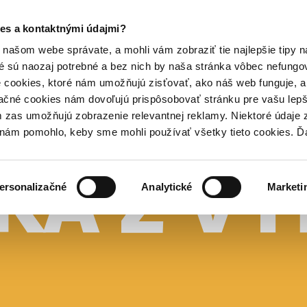
es a kontaktnými údajmi?
našom webe správate, a mohli vám zobraziť tie najlepšie tipy n
é sú naozaj potrebné a bez nich by naša stránka vôbec nefung
 cookies, ktoré nám umožňujú zisťovať, ako náš web funguje, a 
ačné cookies nám dovoľujú prispôsobovať stránku pre vašu lepši
zas umožňujú zobrazenie relevantnej reklamy. Niektoré údaje z
y nám pomohlo, keby sme mohli používať všetky tieto cookies. 
ersonalizačné
Analytické
Marketi