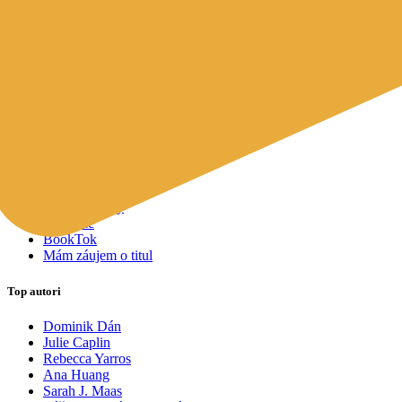
Mapy a cestovanie
Cudzojazyčná literatúra
Knihomoľský pomocník
Spýtajte sa Sherlocka, čo čítať
Odporúčame pre vás
Knižné tipy ušité na mieru vám
Všetky knihy
Knihy roka 2025
Bestsellery
Novinky
Pripravované
Akcie a zľavy
Kolekcie
BookTok
Mám záujem o titul
Top autori
Dominik Dán
Julie Caplin
Rebecca Yarros
Ana Huang
Sarah J. Maas