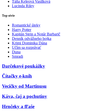
Táňa Keleová Vasilková
Lucinda Riley
Top série
Romantické úteky
Harry Potter
Kapitán Stein a Notár Barbarič
Denník odvážneho bojka
Krimi Dominika Dána
Učím sa rozprávať
Duna
Smradi
Darčekové poukážky
Čítačky e-kníh
Vecičky od Martinusu
Káva, čaj a pochutiny
Hrnčeky a fľaše