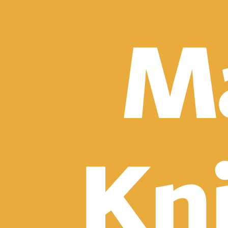
Detektívky, trilery a horory
Sci-fi a fantasy
Komiksy
Romantika
Spoločenská beletria
Klasika
Historické
Slovenská beletria
Svetová beletria
Poézia
Ďalšie kategórie
Náučná a odborná
Motivácia a sebarozvoj
Biznis a manažment
Humanitné a spoločenské vedy
História
Životopisy a reportáže
Vzťahy a rodina
Zdravie a životný štýl
Počítače a internet
Hobby
Umenie a dizajn