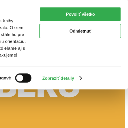
Povoliť všetko
a knihy,
ovala. Okrem
Odmietnuť
stále ho pre
u orientáciu.
dieľame aj s
Ďakujeme!
ngové
Zobraziť detaily