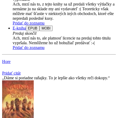
Ach, mrzí nás to, z tejto knihy sa už predali všetky výtlačky a
nemáme ju na sklade my ani vydavateľ :( Teoreticky však
môžete mať šťastie v niektorých iných obchodoch, ktoré ešte
nepredali posledné kusy.
Pridať do zoznamu
E-kniha
EPUB
MOBI
Predaj skončil
Ach, mrzí nás to, ale platnosť licencie na predaj tohto titulu
vypršala. Nemôžeme ho už bohužiaľ predávať :-(
Pridať do zoznamu
Hore
Pridať citát
Dáme si poriadne raňajky. To je lepšie ako všetky reči dokopy.