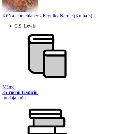
Kôň a jeho chlapec - Kroniky Narnie (Kniha 3)
C.S. Lewis
Máme
35-ročnú tradíciu
predaja kníh