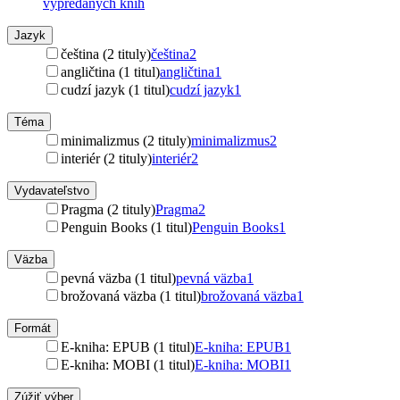
vypredaných kníh
Jazyk
čeština (2 tituly)
čeština
2
angličtina (1 titul)
angličtina
1
cudzí jazyk (1 titul)
cudzí jazyk
1
Téma
minimalizmus (2 tituly)
minimalizmus
2
interiér (2 tituly)
interiér
2
Vydavateľstvo
Pragma (2 tituly)
Pragma
2
Penguin Books (1 titul)
Penguin Books
1
Väzba
pevná väzba (1 titul)
pevná väzba
1
brožovaná väzba (1 titul)
brožovaná väzba
1
Formát
E-kniha: EPUB (1 titul)
E-kniha: EPUB
1
E-kniha: MOBI (1 titul)
E-kniha: MOBI
1
Zúžiť výber