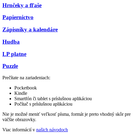
Hrnčeky a fľaše
Papiernictvo
Zápisníky a kalendáre
Hudba
LP platne
Puzzle
Prečítate na zariadeniach:
Pocketbook
Kindle
Smartfón či tablet s príslušnou aplikáciou
Počítač s príslušnou aplikáciou
Nie je možné meniť veľkosť písma, formát je preto vhodný skôr pre
väčšie obrazovky.
Viac informácií v
našich návodoch