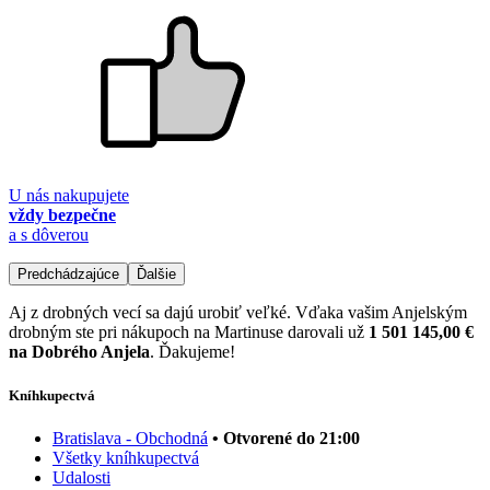
U nás nakupujete
vždy bezpečne
a s dôverou
Predchádzajúce
Ďalšie
Aj z drobných vecí sa dajú urobiť veľké. Vďaka vašim Anjelským
drobným ste pri nákupoch na Martinuse darovali už
1 501 145,00 €
na Dobrého Anjela
. Ďakujeme!
Kníhkupectvá
Bratislava - Obchodná
• Otvorené do 21:00
Všetky kníhkupectvá
Udalosti