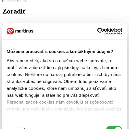
Zoradiť
Bestsellery
Top hodnotené
Novinky
Môžeme pracovať s cookies a kontaktnými údajmi?
Najdrahšie
Najlacnejšie
Aby sme vedeli, ako sa na našom webe správate, a
Najvyššia zľava
mohli vám zobraziť tie najlepšie tipy na knihy, zbierame
cookies. Niektoré sú naozaj potrebné a bez nich by naša
stránka vôbec nefungovala. Okrem toho používame
analytické cookies, ktoré nám umožňujú zisťovať, ako
náš web funguje, a stále ho pre vás zlepšovať.
Personalizačné cookies nám dovoľujú prispôsobovať
stránku pre vašu lepšiu orientáciu. Marketingové cookies
nám zas umožňujú zobrazenie relevantnej reklamy.
Niektoré údaje zdieľame aj s tretími stranami. Veľmi by
Výber