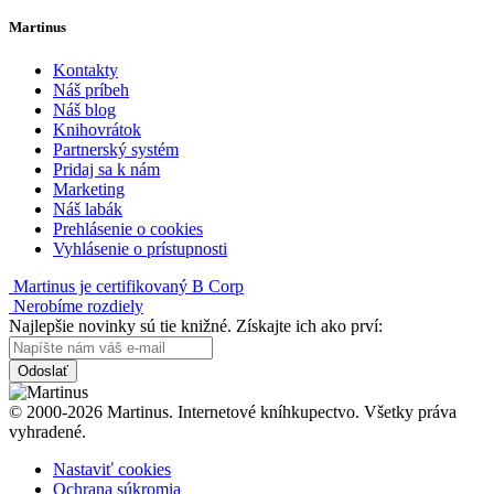
Martinus
Kontakty
Náš príbeh
Náš blog
Knihovrátok
Partnerský systém
Pridaj sa k nám
Marketing
Náš labák
Prehlásenie o cookies
Vyhlásenie o prístupnosti
Martinus je certifikovaný B Corp
Nerobíme rozdiely
Najlepšie novinky sú tie knižné. Získajte ich ako prví:
Odoslať
© 2000-2026 Martinus. Internetové kníhkupectvo. Všetky práva
vyhradené.
Nastaviť cookies
Ochrana súkromia