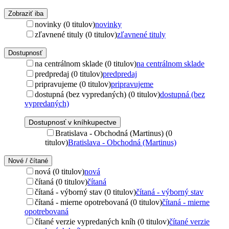
Zobraziť iba
novinky (0 titulov)
novinky
zľavnené tituly (0 titulov)
zľavnené tituly
Dostupnosť
na centrálnom sklade (0 titulov)
na centrálnom sklade
predpredaj (0 titulov)
predpredaj
pripravujeme (0 titulov)
pripravujeme
dostupná (bez vypredaných) (0 titulov)
dostupná (bez
vypredaných)
Dostupnosť v kníhkupectve
Bratislava - Obchodná (Martinus) (0
titulov)
Bratislava - Obchodná (Martinus)
Nové / čítané
nová (0 titulov)
nová
čítaná (0 titulov)
čítaná
čítaná - výborný stav (0 titulov)
čítaná - výborný stav
čítaná - mierne opotrebovaná (0 titulov)
čítaná - mierne
opotrebovaná
čítané verzie vypredaných kníh (0 titulov)
čítané verzie