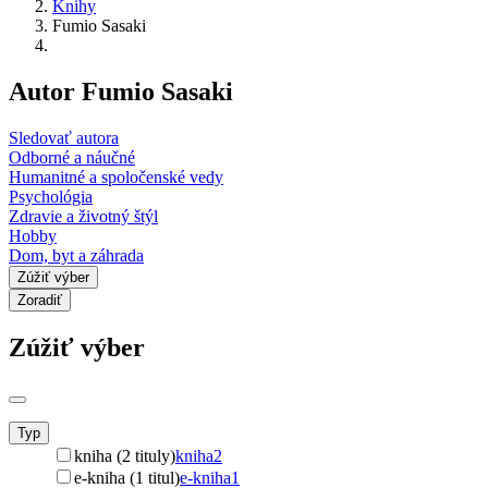
Knihy
Fumio Sasaki
Autor Fumio Sasaki
Sledovať autora
Odborné a náučné
Humanitné a spoločenské vedy
Psychológia
Zdravie a životný štýl
Hobby
Dom, byt a záhrada
Zúžiť výber
Zoradiť
Zúžiť výber
Typ
kniha (2 tituly)
kniha
2
e-kniha (1 titul)
e-kniha
1