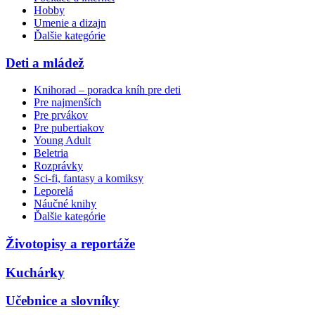
Hobby
Umenie a dizajn
Ďalšie kategórie
Deti a mládež
Knihorad – poradca kníh pre deti
Pre najmenších
Pre prvákov
Pre pubertiakov
Young Adult
Beletria
Rozprávky
Sci-fi, fantasy a komiksy
Leporelá
Náučné knihy
Ďalšie kategórie
Životopisy a reportáže
Kuchárky
Učebnice a slovníky