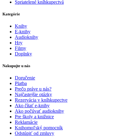
Spriatelené kníhkupectvá
Kategórie
Knihy
E-knihy
Audioknihy
Hry
Filmy
Doplnky
Nakupujte u nás
Doručenie
Platba
Prečo práve u nás?
Najčastejšie otázky
Rezervácia v kníhkupectve
Ako čítať e-knihy
Ako počúvať audioknihy
Pre školy a knižnice
Reklamácie
Knihomoľský pomocník
Odstúpiť od zmluvy