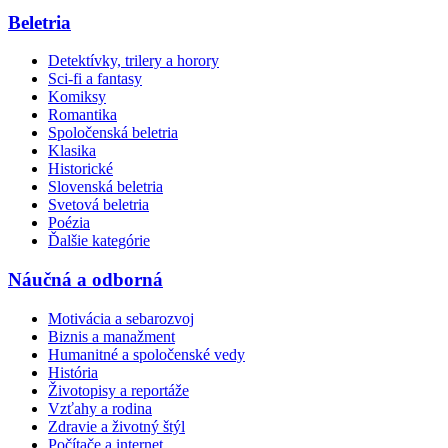
Beletria
Detektívky, trilery a horory
Sci-fi a fantasy
Komiksy
Romantika
Spoločenská beletria
Klasika
Historické
Slovenská beletria
Svetová beletria
Poézia
Ďalšie kategórie
Náučná a odborná
Motivácia a sebarozvoj
Biznis a manažment
Humanitné a spoločenské vedy
História
Životopisy a reportáže
Vzťahy a rodina
Zdravie a životný štýl
Počítače a internet