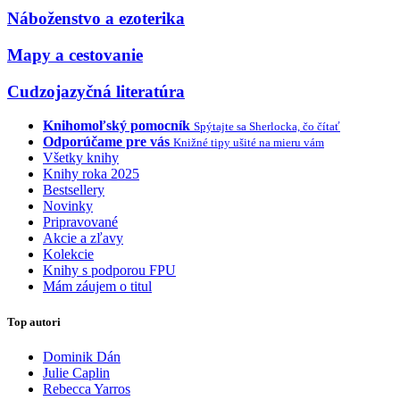
Náboženstvo a ezoterika
Mapy a cestovanie
Cudzojazyčná literatúra
Knihomoľský pomocník
Spýtajte sa Sherlocka, čo čítať
Odporúčame pre vás
Knižné tipy ušité na mieru vám
Všetky knihy
Knihy roka 2025
Bestsellery
Novinky
Pripravované
Akcie a zľavy
Kolekcie
Knihy s podporou FPU
Mám záujem o titul
Top autori
Dominik Dán
Julie Caplin
Rebecca Yarros