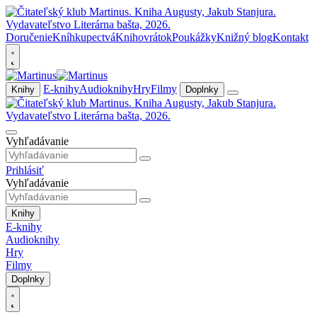
Doručenie
Kníhkupectvá
Knihovrátok
Poukážky
Knižný blog
Kontakt
E-knihy
Audioknihy
Hry
Filmy
Knihy
Doplnky
Vyhľadávanie
Prihlásiť
Vyhľadávanie
Knihy
E-knihy
Audioknihy
Hry
Filmy
Doplnky