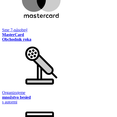
Sme 7-násobný
MasterCard
Obchodník roka
Organizujeme
množstvo besied
s autormi