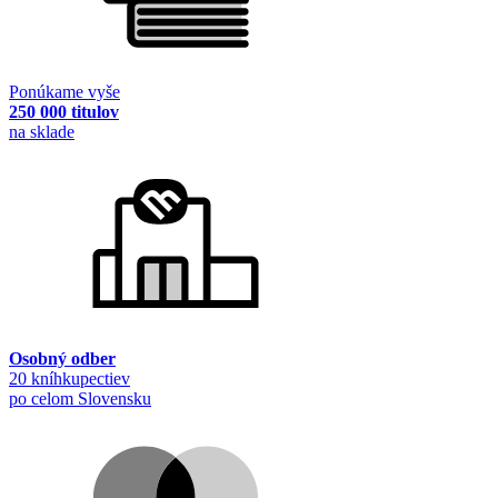
Ponúkame vyše
250 000 titulov
na sklade
Osobný odber
20 kníhkupectiev
po celom Slovensku