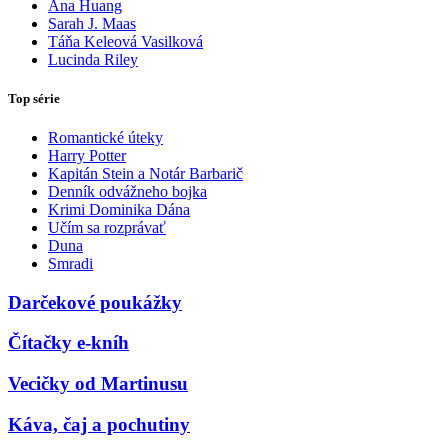
Ana Huang
Sarah J. Maas
Táňa Keleová Vasilková
Lucinda Riley
Top série
Romantické úteky
Harry Potter
Kapitán Stein a Notár Barbarič
Denník odvážneho bojka
Krimi Dominika Dána
Učím sa rozprávať
Duna
Smradi
Darčekové poukážky
Čítačky e-kníh
Vecičky od Martinusu
Káva, čaj a pochutiny