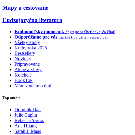
Mapy a cestovanie
Cudzojazyčná literatúra
Knihomoľský pomocník
Spýtajte sa Sherlocka, čo čítať
Odporúčame pre vás
Knižné tipy ušité na mieru vám
Všetky knihy
Knihy roka 2025
Bestsellery
Novinky
Pripravované
Akcie a zľavy
Kolekcie
BookTok
Mám záujem o titul
Top autori
Dominik Dán
Julie Caplin
Rebecca Yarros
Ana Huang
Sarah J. Maas