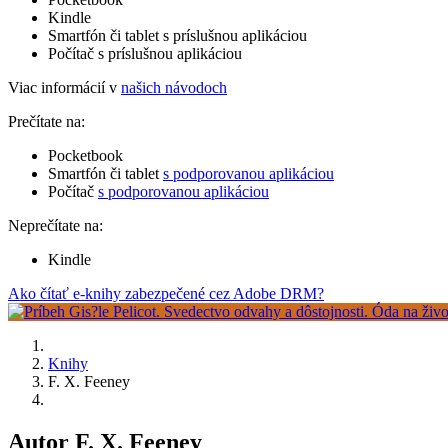
Kindle
Smartfón či tablet s príslušnou aplikáciou
Počítač s príslušnou aplikáciou
Viac informácií v
našich návodoch
Prečítate na:
Pocketbook
Smartfón či tablet
s podporovanou aplikáciou
Počítač
s podporovanou aplikáciou
Neprečítate na:
Kindle
Ako čítať e-knihy zabezpečené cez Adobe DRM?
Knihy
F. X. Feeney
Autor F. X. Feeney