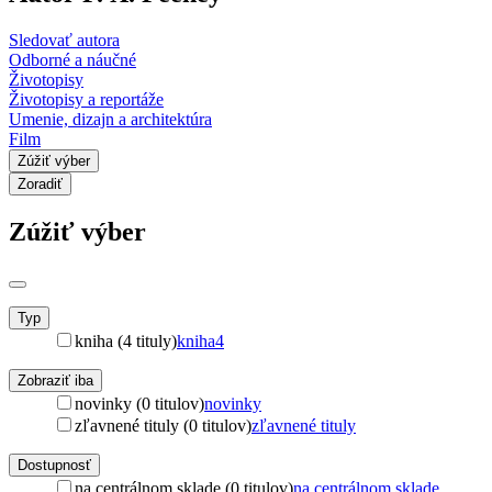
Sledovať autora
Odborné a náučné
Životopisy
Životopisy a reportáže
Umenie, dizajn a architektúra
Film
Zúžiť výber
Zoradiť
Zúžiť výber
Typ
kniha (4 tituly)
kniha
4
Zobraziť iba
novinky (0 titulov)
novinky
zľavnené tituly (0 titulov)
zľavnené tituly
Dostupnosť
na centrálnom sklade (0 titulov)
na centrálnom sklade