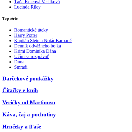
Táňa Keleová Vasilková
Lucinda Riley
Top série
Romantické úteky
Harry Potter
Kapitán Stein a Notár Barbarič
Denník odvážneho bojka
Krimi Dominika Dána
Učím sa rozprávať
Duna
Smradi
Darčekové poukážky
Čítačky e-kníh
Vecičky od Martinusu
Káva, čaj a pochutiny
Hrnčeky a fľaše