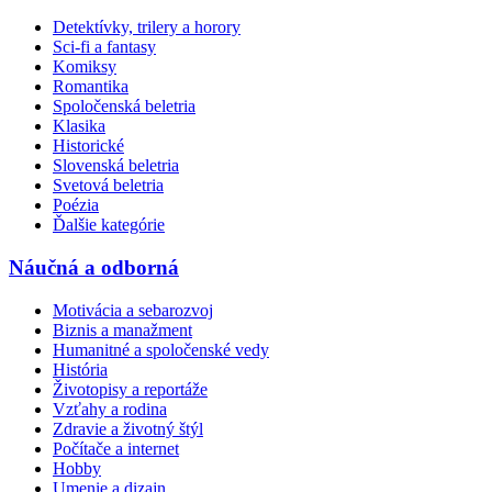
Detektívky, trilery a horory
Sci-fi a fantasy
Komiksy
Romantika
Spoločenská beletria
Klasika
Historické
Slovenská beletria
Svetová beletria
Poézia
Ďalšie kategórie
Náučná a odborná
Motivácia a sebarozvoj
Biznis a manažment
Humanitné a spoločenské vedy
História
Životopisy a reportáže
Vzťahy a rodina
Zdravie a životný štýl
Počítače a internet
Hobby
Umenie a dizajn