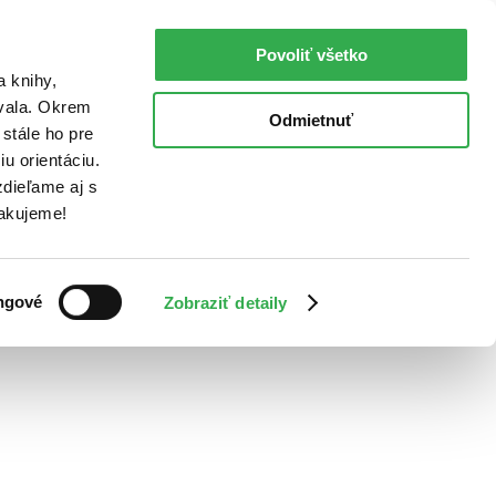
Povoliť všetko
a knihy,
ovala. Okrem
Odmietnuť
stále ho pre
u orientáciu.
dieľame aj s
Ďakujeme!
ngové
Zobraziť detaily