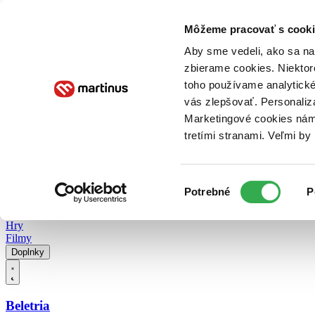
Doručenie
Kníhkupectvá
Knihovrátok
Poukážky
Knižný blog
Kontakt
Môžeme pracovať s cooki
Aby sme vedeli, ako sa na 
zbierame cookies. Niektor
E-knihy
Audioknihy
Hry
Filmy
Knihy
Doplnky
toho používame analytické
vás zlepšovať. Personaliz
Vyhľadávanie
Marketingové cookies nám 
tretími stranami. Veľmi b
Prihlásiť
Vyhľadávanie
Výber
Knihy
Potrebné
P
súhlasu
E-knihy
Audioknihy
Hry
Filmy
Doplnky
Beletria