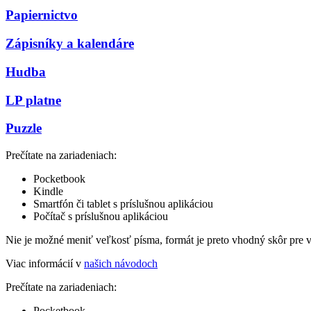
Papiernictvo
Zápisníky a kalendáre
Hudba
LP platne
Puzzle
Prečítate na zariadeniach:
Pocketbook
Kindle
Smartfón či tablet s príslušnou aplikáciou
Počítač s príslušnou aplikáciou
Nie je možné meniť veľkosť písma, formát je preto vhodný skôr pre 
Viac informácií v
našich návodoch
Prečítate na zariadeniach:
Pocketbook