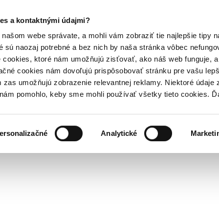
es a kontaktnými údajmi?
našom webe správate, a mohli vám zobraziť tie najlepšie tipy n
é sú naozaj potrebné a bez nich by naša stránka vôbec nefung
 cookies, ktoré nám umožňujú zisťovať, ako náš web funguje, a 
ačné cookies nám dovoľujú prispôsobovať stránku pre vašu lepši
zas umožňujú zobrazenie relevantnej reklamy. Niektoré údaje z
y nám pomohlo, keby sme mohli používať všetky tieto cookies. 
ersonalizačné
Analytické
Marketi