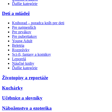
Ďalšie kategórie
Deti a mládež
Knihorad – poradca kníh pre deti
Pre najmenších
Pre prvákov
Pre pubertiakov
Young Adult
Beletria
Rozprávky
Sci-fi, fantasy a komiksy
Leporelá
Náučné knihy
Ďalšie kategórie
Životopisy a reportáže
Kuchárky
Učebnice a slovníky
Náboženstvo a ezoterika