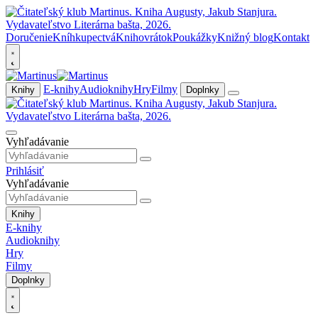
Doručenie
Kníhkupectvá
Knihovrátok
Poukážky
Knižný blog
Kontakt
E-knihy
Audioknihy
Hry
Filmy
Knihy
Doplnky
Vyhľadávanie
Prihlásiť
Vyhľadávanie
Knihy
E-knihy
Audioknihy
Hry
Filmy
Doplnky