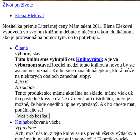
Život pri živote
Elena Eleková
Nositeľka prémie Literárnej ceny Mám talent 2011 Elena Eleková
vypovedá vo svojom knižnom debute o niečom takom delikátnom,
ako je profesionálna pomoc tým, čo to potrebujú...
Čítaná
výborný stav
Túto knihu sme vykúpili cez
Knihovrátok
a je vo
výbornom stave.
Rozdiel medzi touto knihou a novou by ste
asi ani nespoznali. Knihu sme označili nálepkou, ktorá môže
na niektorých obaloch zanechať stopy.
4,70 €
Na sklade
Tento produkt síce máme aktuálne na sklade, máme však už
iba posledné kusy a ďalšie už nemá ani distribútor, preto je
možné, že bude onedlho úplne vypredaný. Ak ho chcete mať,
ponáhľajte sa!
Vložiť do košíka
Kniha
brožovaná väzba
Vypredané
Ach, mrzí nás to, z tejto knihy sa už predali všetky výtlačky a
nemáme ju na sklade my ani vydavateľ :( Teoreticky však