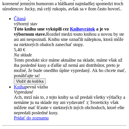
korenené jemným humorom a hláškami najmladšej spomedzi troch
súrodencov Jucky, má celý rukopis, avšak sa v ňom často hovorí..
Čítaná
výborný stav
Túto knihu sme vykúpili cez
Knihovrátok
a je vo
výbornom stave.
Rozdiel medzi touto knihou a novou by ste
asi ani nespoznali. Knihu sme označili nálepkou, ktorá môže
na niektorých obaloch zanechať stopy.
5,40 €
Na sklade
Tento produkt síce máme aktuálne na sklade, máme však už
iba posledné kusy a ďalšie už nemá ani distribútor, preto je
možné, že bude onedlho úplne vypredaný. Ak ho chcete mať,
ponáhľajte sa!
Vložiť do košíka
Kniha
pevná väzba
Vypredané
Ach, mrzí nás to, z tejto knihy sa už predali všetky výtlačky a
nemáme ju na sklade my ani vydavateľ :( Teoreticky však
môžete mať šťastie v niektorých iných obchodoch, ktoré ešte
nepredali posledné kusy.
Pridať do zoznamu