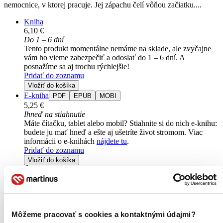
nemocnice, v ktorej pracuje. Jej zápachu čelí vôňou začiatku....
Kniha
6,10 €
Do 1 – 6 dní
Tento produkt momentálne nemáme na sklade, ale zvyčajne
vám ho vieme zabezpečiť a odoslať do 1 – 6 dní. A
posnažíme sa aj trochu rýchlejšie!
Pridať do zoznamu
Vložiť do košíka
E-kniha
PDF
EPUB
MOBI
5,25 €
Ihneď na stiahnutie
Máte čítačku, tablet alebo mobil? Stiahnite si do nich e-knihu:
budete ju mať hneď a ešte aj ušetríte život stromom. Viac
informácii o e-knihách
nájdete tu
.
Pridať do zoznamu
Vložiť do košíka
Čítaná
výborný stav
Túto knihu sme vykúpili cez
Knihovrátok
a je vo
výbornom stave.
Rozdiel medzi touto knihou a novou by ste
asi ani nespoznali. Knihu sme označili nálepkou, ktorá môže
Môžeme pracovať s cookies a kontaktnými údajmi?
na niektorých obaloch zanechať stopy.