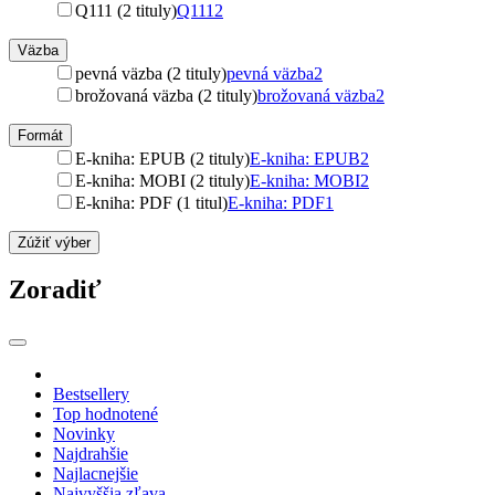
Q111 (2 tituly)
Q111
2
Väzba
pevná väzba (2 tituly)
pevná väzba
2
brožovaná väzba (2 tituly)
brožovaná väzba
2
Formát
E-kniha: EPUB (2 tituly)
E-kniha: EPUB
2
E-kniha: MOBI (2 tituly)
E-kniha: MOBI
2
E-kniha: PDF (1 titul)
E-kniha: PDF
1
Zúžiť výber
Zoradiť
Bestsellery
Top hodnotené
Novinky
Najdrahšie
Najlacnejšie
Najvyššia zľava