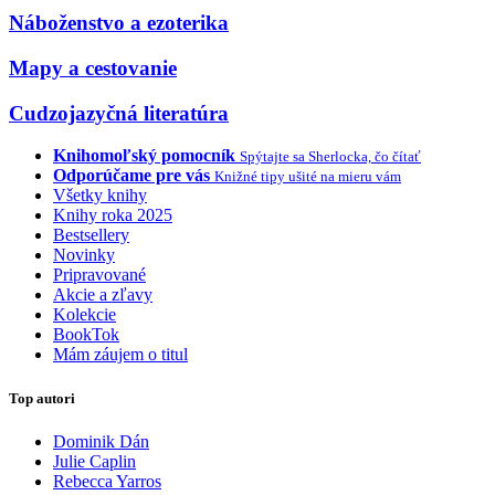
Náboženstvo a ezoterika
Mapy a cestovanie
Cudzojazyčná literatúra
Knihomoľský pomocník
Spýtajte sa Sherlocka, čo čítať
Odporúčame pre vás
Knižné tipy ušité na mieru vám
Všetky knihy
Knihy roka 2025
Bestsellery
Novinky
Pripravované
Akcie a zľavy
Kolekcie
BookTok
Mám záujem o titul
Top autori
Dominik Dán
Julie Caplin
Rebecca Yarros