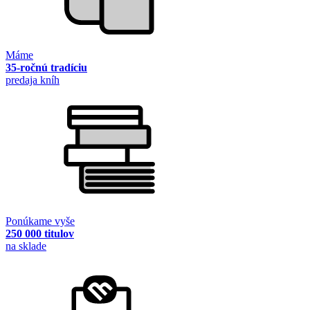
Máme
35-ročnú tradíciu
predaja kníh
Ponúkame vyše
250 000 titulov
na sklade