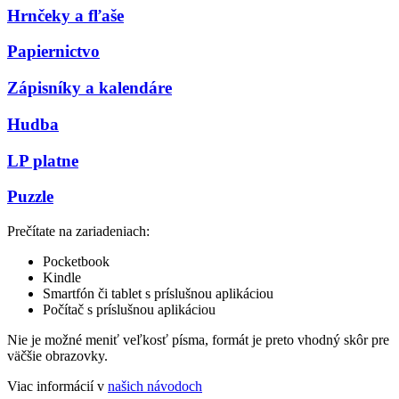
Hrnčeky a fľaše
Papiernictvo
Zápisníky a kalendáre
Hudba
LP platne
Puzzle
Prečítate na zariadeniach:
Pocketbook
Kindle
Smartfón či tablet s príslušnou aplikáciou
Počítač s príslušnou aplikáciou
Nie je možné meniť veľkosť písma, formát je preto vhodný skôr pre
väčšie obrazovky.
Viac informácií v
našich návodoch