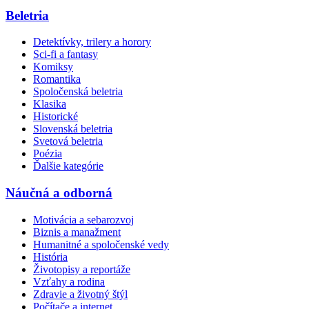
Beletria
Detektívky, trilery a horory
Sci-fi a fantasy
Komiksy
Romantika
Spoločenská beletria
Klasika
Historické
Slovenská beletria
Svetová beletria
Poézia
Ďalšie kategórie
Náučná a odborná
Motivácia a sebarozvoj
Biznis a manažment
Humanitné a spoločenské vedy
História
Životopisy a reportáže
Vzťahy a rodina
Zdravie a životný štýl
Počítače a internet