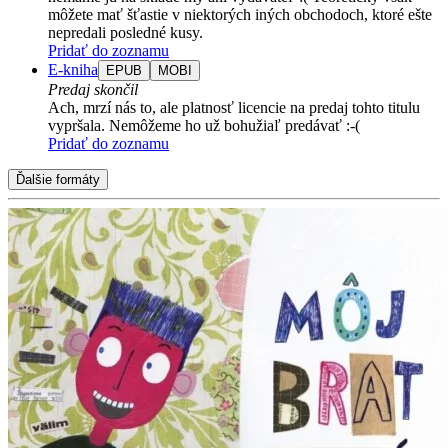
môžete mať šťastie v niektorých iných obchodoch, ktoré ešte
nepredali posledné kusy.
Pridať do zoznamu
E-kniha
EPUB
MOBI
Predaj skončil
Ach, mrzí nás to, ale platnosť licencie na predaj tohto titulu
vypršala. Nemôžeme ho už bohužiaľ predávať :-(
Pridať do zoznamu
Ďalšie formáty