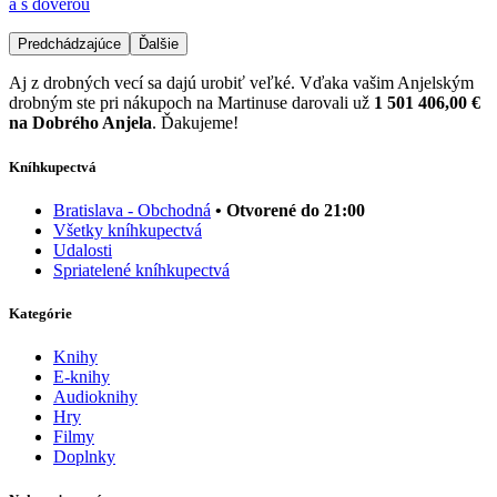
a s dôverou
Predchádzajúce
Ďalšie
Aj z drobných vecí sa dajú urobiť veľké. Vďaka vašim Anjelským
drobným ste pri nákupoch na Martinuse darovali už
1 501 406,00 €
na Dobrého Anjela
. Ďakujeme!
Kníhkupectvá
Bratislava - Obchodná
• Otvorené do 21:00
Všetky kníhkupectvá
Udalosti
Spriatelené kníhkupectvá
Kategórie
Knihy
E-knihy
Audioknihy
Hry
Filmy
Doplnky