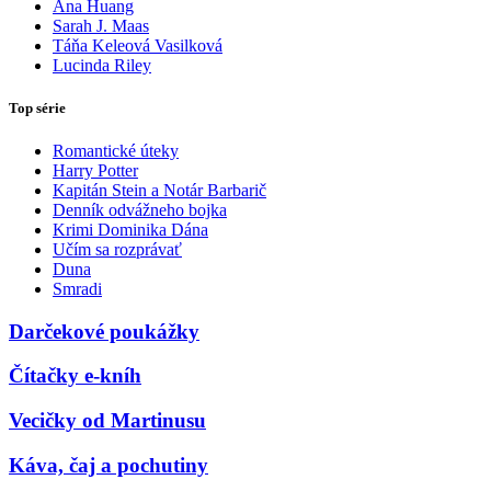
Ana Huang
Sarah J. Maas
Táňa Keleová Vasilková
Lucinda Riley
Top série
Romantické úteky
Harry Potter
Kapitán Stein a Notár Barbarič
Denník odvážneho bojka
Krimi Dominika Dána
Učím sa rozprávať
Duna
Smradi
Darčekové poukážky
Čítačky e-kníh
Vecičky od Martinusu
Káva, čaj a pochutiny