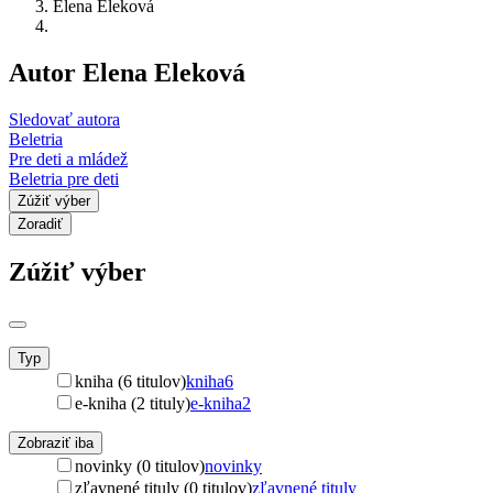
Elena Eleková
Autor Elena Eleková
Sledovať autora
Beletria
Pre deti a mládež
Beletria pre deti
Zúžiť výber
Zoradiť
Zúžiť výber
Typ
kniha (6 titulov)
kniha
6
e-kniha (2 tituly)
e-kniha
2
Zobraziť iba
novinky (0 titulov)
novinky
zľavnené tituly (0 titulov)
zľavnené tituly