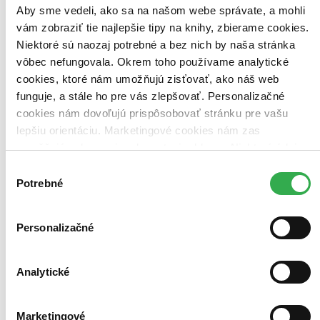
3,80 €
Aby sme vedeli, ako sa na našom webe správate, a mohli
Na sklade
Tento produkt síce máme aktuálne na sklade, máme však už
vám zobraziť tie najlepšie tipy na knihy, zbierame cookies.
iba posledné kusy a ďalšie už nemá ani distribútor, preto je
Niektoré sú naozaj potrebné a bez nich by naša stránka
možné, že bude onedlho úplne vypredaný. Ak ho chcete mať,
vôbec nefungovala. Okrem toho používame analytické
ponáhľajte sa!
cookies, ktoré nám umožňujú zisťovať, ako náš web
Vložiť do košíka
funguje, a stále ho pre vás zlepšovať. Personalizačné
Ďalšie formáty
cookies nám dovoľujú prispôsobovať stránku pre vašu
lepšiu orientáciu. Marketingové cookies nám zas
umožňujú zobrazenie relevantnej reklamy. Niektoré údaje
zdieľame aj s tretími stranami. Veľmi by nám pomohlo,
Výber
keby sme mohli používať všetky tieto cookies. Ďakujeme!
Potrebné
súhlasu
Personalizačné
Analytické
Marketingové