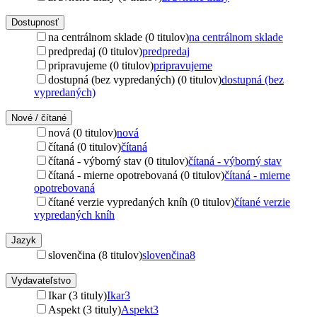
Dostupnosť
na centrálnom sklade (0 titulov)
na centrálnom sklade
predpredaj (0 titulov)
predpredaj
pripravujeme (0 titulov)
pripravujeme
dostupná (bez vypredaných) (0 titulov)
dostupná (bez
vypredaných)
Nové / čítané
nová (0 titulov)
nová
čítaná (0 titulov)
čítaná
čítaná - výborný stav (0 titulov)
čítaná - výborný stav
čítaná - mierne opotrebovaná (0 titulov)
čítaná - mierne
opotrebovaná
čítané verzie vypredaných kníh (0 titulov)
čítané verzie
vypredaných kníh
Jazyk
slovenčina (8 titulov)
slovenčina
8
Vydavateľstvo
Ikar (3 tituly)
Ikar
3
Aspekt (3 tituly)
Aspekt
3