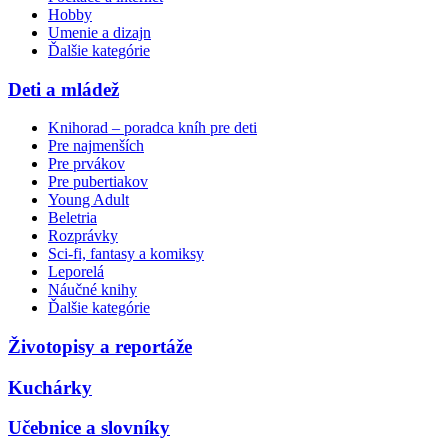
Hobby
Umenie a dizajn
Ďalšie kategórie
Deti a mládež
Knihorad – poradca kníh pre deti
Pre najmenších
Pre prvákov
Pre pubertiakov
Young Adult
Beletria
Rozprávky
Sci-fi, fantasy a komiksy
Leporelá
Náučné knihy
Ďalšie kategórie
Životopisy a reportáže
Kuchárky
Učebnice a slovníky