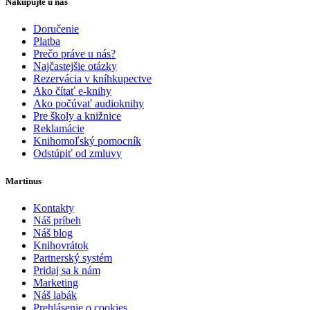
Nakupujte u nás
Doručenie
Platba
Prečo práve u nás?
Najčastejšie otázky
Rezervácia v kníhkupectve
Ako čítať e-knihy
Ako počúvať audioknihy
Pre školy a knižnice
Reklamácie
Knihomoľský pomocník
Odstúpiť od zmluvy
Martinus
Kontakty
Náš príbeh
Náš blog
Knihovrátok
Partnerský systém
Pridaj sa k nám
Marketing
Náš labák
Prehlásenie o cookies