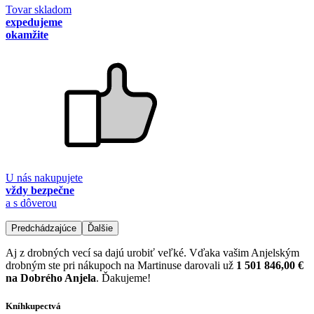
Tovar skladom
expedujeme
okamžite
U nás nakupujete
vždy bezpečne
a s dôverou
Predchádzajúce
Ďalšie
Aj z drobných vecí sa dajú urobiť veľké. Vďaka vašim Anjelským
drobným ste pri nákupoch na Martinuse darovali už
1 501 846,00 €
na Dobrého Anjela
. Ďakujeme!
Kníhkupectvá