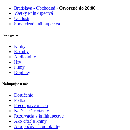
Bratislava - Obchodná
• Otvorené do 20:00
Všetky kníhkupectvá
Udalosti
Spriatelené kníhkupectvá
Kategórie
Knihy
E-knihy
Audioknihy
Hry
Filmy
Doplnky
Nakupujte u nás
Doručenie
Platba
Prečo práve u nás?
Najčastejšie otázky
Rezervácia v kníhkupectve
Ako čítať e-knihy
Ako počúvať audioknihy