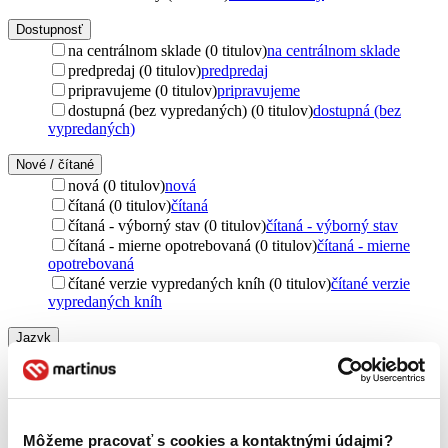
Dostupnosť
na centrálnom sklade (0 titulov)
na centrálnom sklade
predpredaj (0 titulov)
predpredaj
pripravujeme (0 titulov)
pripravujeme
dostupná (bez vypredaných) (0 titulov)
dostupná (bez
vypredaných)
Nové / čítané
nová (0 titulov)
nová
čítaná (0 titulov)
čítaná
čítaná - výborný stav (0 titulov)
čítaná - výborný stav
čítaná - mierne opotrebovaná (0 titulov)
čítaná - mierne
opotrebovaná
čítané verzie vypredaných kníh (0 titulov)
čítané verzie
vypredaných kníh
Jazyk
čeština (1 titul)
čeština
1
Vydavateľstvo
Ivo Železný (1 titul)
Ivo Železný
1
Môžeme pracovať s cookies a kontaktnými údajmi?