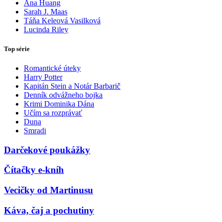
Ana Huang
Sarah J. Maas
Táňa Keleová Vasilková
Lucinda Riley
Top série
Romantické úteky
Harry Potter
Kapitán Stein a Notár Barbarič
Denník odvážneho bojka
Krimi Dominika Dána
Učím sa rozprávať
Duna
Smradi
Darčekové poukážky
Čítačky e-kníh
Vecičky od Martinusu
Káva, čaj a pochutiny