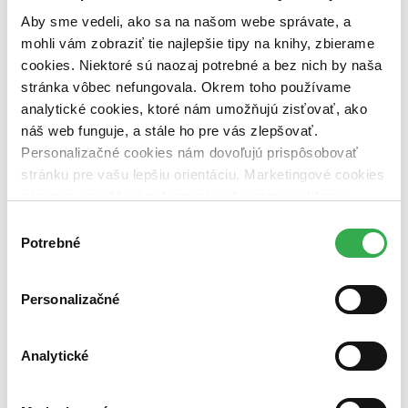
Väzba
Aby sme vedeli, ako sa na našom webe správate, a
brožovaná väzba (1 titul)
brožovaná väzba
1
mohli vám zobraziť tie najlepšie tipy na knihy, zbierame
Zúžiť výber
cookies. Niektoré sú naozaj potrebné a bez nich by naša
stránka vôbec nefungovala. Okrem toho používame
Zoradiť
analytické cookies, ktoré nám umožňujú zisťovať, ako
náš web funguje, a stále ho pre vás zlepšovať.
Personalizačné cookies nám dovoľujú prispôsobovať
stránku pre vašu lepšiu orientáciu. Marketingové cookies
Bestsellery
nám zas umožňujú zobrazenie relevantnej reklamy.
Top hodnotené
Novinky
Niektoré údaje zdieľame aj s tretími stranami. Veľmi by
Výber
Najdrahšie
nám pomohlo, keby sme mohli používať všetky tieto
Potrebné
Najlacnejšie
súhlasu
cookies. Ďakujeme!
Najvyššia zľava
Personalizačné
Analytické