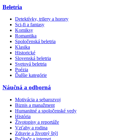
Beletria
Detektívky, trilery a horory
Sci-fi a fantasy
Komiksy
Romantika
Spoločenská beletria
Klasika
Historické
Slovenská beletria
Svetová beletria
Poézia
Ďalšie kategórie
Náučná a odborná
Motivácia a sebarozvoj
Biznis a manažment
Humanitné a spoločenské vedy
História
Životopisy a reportáže
Vzťahy a rodina
Zdravie a životný štýl
Počítače a internet