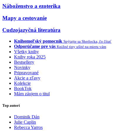
Náboženstvo a ezoterika
Mapy a cestovanie
Cudzojazyčná literatúra
Knihomoľský pomocník
Spýtajte sa Sherlocka, čo čítať
Odporúčame pre vás
Knižné tipy ušité na mieru vám
Všetky knihy
Knihy roka 2025
Bestsellery
Novinky
Pripravované
Akcie a zľavy
Kolekcie
BookTok
Mám záujem o titul
Top autori
Dominik Dán
Julie Caplin
Rebecca Yarros