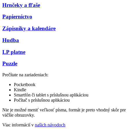
Hrnčeky a fľaše
Papiernictvo
Zápisníky a kalendáre
Hudba
LP platne
Puzzle
Prečítate na zariadeniach:
Pocketbook
Kindle
Smartfón či tablet s príslušnou aplikáciou
Počítač s príslušnou aplikáciou
Nie je možné meniť veľkosť písma, formát je preto vhodný skôr pre
väčšie obrazovky.
Viac informácií v
našich návodoch