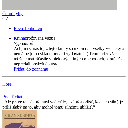
Černé ryby
CZ
Eeva Tenhunen
Kniha
brožovaná väzba
Vypredané
Ach, mrzí nás to, z tejto knihy sa už predali všetky výtlačky a
nemáme ju na sklade my ani vydavateľ :( Teoreticky však
môžete mať šťastie v niektorých iných obchodoch, ktoré ešte
nepredali posledné kusy.
Pridať do zoznamu
Hore
Pridať citát
Ale práve ten slabý musí­ vedieť byť silný a odí­sť, keď ten silný je
prí­liš slabý na to, aby mohol tomu silnému ublí­žiť.