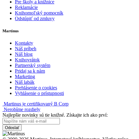
Pre školy a knižnice
Reklamácie
Knihomoľský pomocník
Odstúpiť od zmluvy
Martinus
Kontakty
Náš príbeh
Náš blog
Knihovrátok
Partnerský systém
Pridaj sa k nám
Marketing
Náš labák
Prehlásenie o cookies
Vyhlásenie o prístupnosti
Martinus je certifikovaný B Corp
Nerobíme rozdiely
Najlepšie novinky sú tie knižné. Získajte ich ako prví:
Odoslať