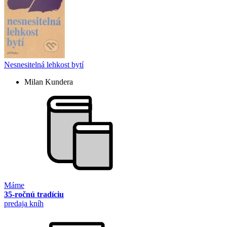
Nesnesitelná lehkost bytí
Milan Kundera
Máme
35-ročnú tradíciu
predaja kníh