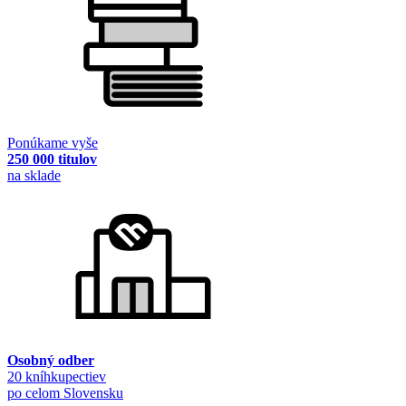
Ponúkame vyše
250 000 titulov
na sklade
Osobný odber
20 kníhkupectiev
po celom Slovensku