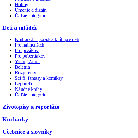
Hobby
Umenie a dizajn
Ďalšie kategórie
Deti a mládež
Knihorad – poradca kníh pre deti
Pre najmenších
Pre prvákov
Pre pubertiakov
Young Adult
Beletria
Rozprávky
Sci-fi, fantasy a komiksy
Leporelá
Náučné knihy
Ďalšie kategórie
Životopisy a reportáže
Kuchárky
Učebnice a slovníky