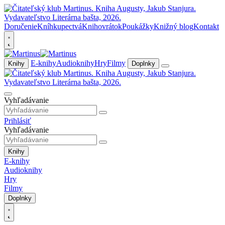
Doručenie
Kníhkupectvá
Knihovrátok
Poukážky
Knižný blog
Kontakt
E-knihy
Audioknihy
Hry
Filmy
Knihy
Doplnky
Vyhľadávanie
Prihlásiť
Vyhľadávanie
Knihy
E-knihy
Audioknihy
Hry
Filmy
Doplnky